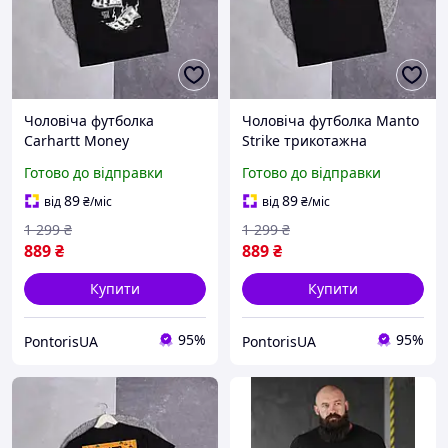
Чоловіча футболка
Чоловіча футболка Manto
Carhartt Money
Strike трикотажна
трикотажна повсякденна
повсякденна Манто
Готово до відправки
Готово до відправки
Кархартт чорна
чорна
89
89
від
₴
/міс
від
₴
/міс
1 299
₴
1 299
₴
889
₴
889
₴
Купити
Купити
95%
95%
PontorisUA
PontorisUA