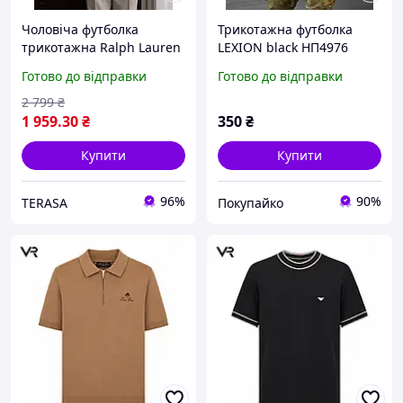
Чоловіча футболка
Трикотажна футболка
трикотажна Ralph Lauren
LEXION black НП4976
біла фактурна, бавовняне
Готово до відправки
Готово до відправки
поло Ральф Лорен у
косичку преміум
2 799
₴
1 959
.30
₴
350
₴
Купити
Купити
96%
90%
TERASA
Покупайко