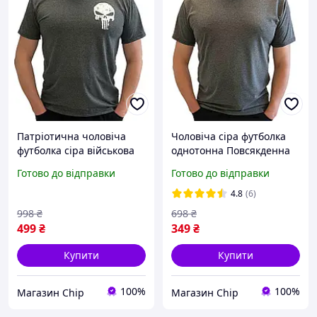
Патріотична чоловіча
Чоловіча сіра футболка
футболка сіра військова
однотонна Повсякденна
трикотажна повсякденна
трикотажна футболка
Готово до відправки
Готово до відправки
з принтом Бавовна 100%
100% бавовна Антрацит
(Антрацит)
4.8
(6)
998
₴
698
₴
499
₴
349
₴
Купити
Купити
100%
100%
Магазин Chip
Магазин Chip