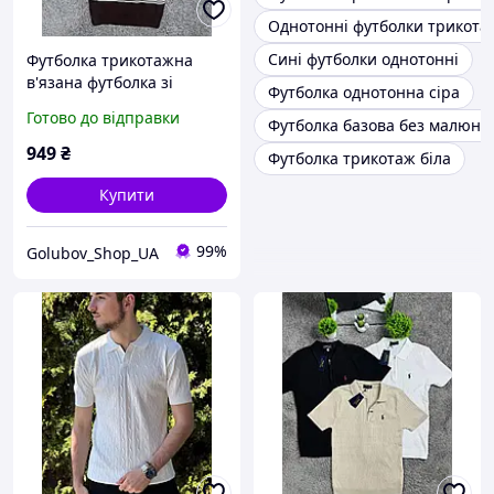
Однотонні футболки трикота
Сині футболки однотонні
Футболка трикотажна
в'язана футболка зі
Футболка однотонна сіра
смужками чорна
Готово до відправки
Футболка базова без малюнк
спортивна футболка Поло
з коміром без брендова
949
₴
Футболка трикотаж біла
коричнева бежева
Купити
99%
Golubov_Shop_UA