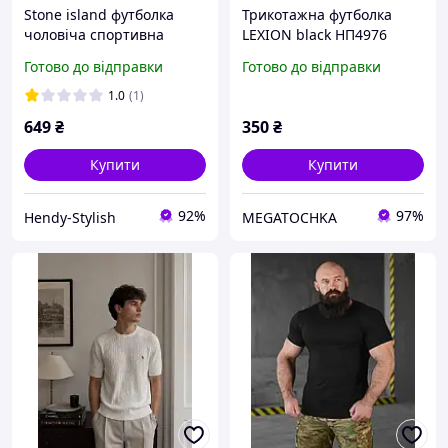
Stone island футболка
Трикотажна футболка
чоловіча спортивна
LEXION black НП4976
трикотажна теніска стон
Готово до відправки
Готово до відправки
айленд чорна
1.0
(1)
649
₴
350
₴
Купити
Купити
92%
97%
Hendy-Stylish
MEGATOCHKA