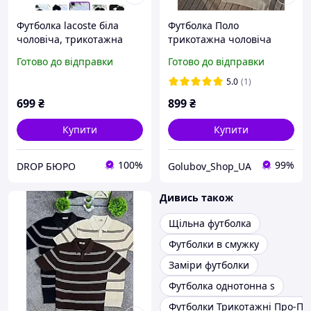
Футболка lacoste біла
Футболка Поло
чоловіча, трикотажна
трикотажна чоловіча
футболка, базова
чорна футболка Поло
Готово до відправки
Готово до відправки
футболка
в'язана Напівзамок Поло
без бренду трикотаж
5.0
(1)
білий бежевий
699
₴
899
₴
Купити
Купити
100%
99%
DROP БЮРО
Golubov_Shop_UA
Дивись також
Щільна футболка
Футболки в смужку
Заміри футболки
Футболка однотонна s
Футболки Трикотажні Про-По