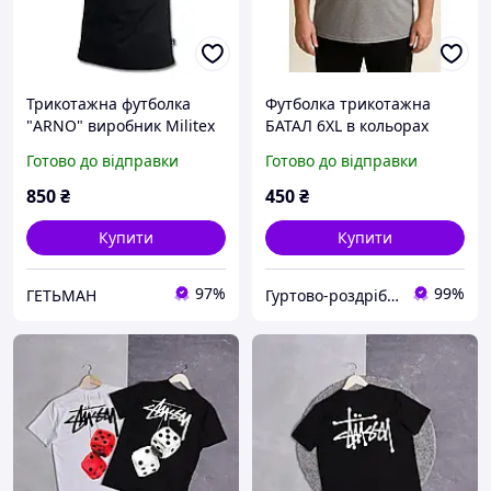
Трикотажна футболка
Футболка трикотажна
"ARNO" виробник Militex
БАТАЛ 6XL в кольорах
Чорна
Готово до відправки
Готово до відправки
850
₴
450
₴
Купити
Купити
97%
99%
ГЕТЬМАН
Гуртово-роздрібний магазин IZiDA