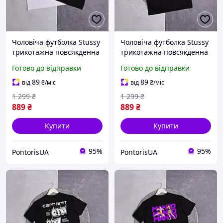
Чоловіча футболка Stussy
Чоловіча футболка Stussy
трикотажна повсякденна
трикотажна повсякденна
Стуссі чорна
Стуссі чорна
Готово до відправки
Готово до відправки
89
89
від
₴
/міс
від
₴
/міс
1 299
₴
1 299
₴
889
₴
889
₴
Купити
Купити
95%
95%
PontorisUA
PontorisUA