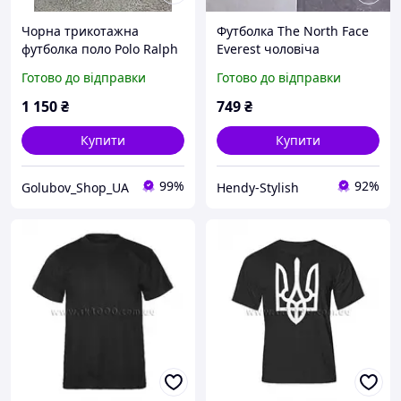
Чорна трикотажна
Футболка The North Face
футболка поло Polo Ralph
Everest чоловіча
Lauren чоловіча на
трикотажна літня теніска
Готово до відправки
Готово до відправки
блискавці, брендове поло
тнф чорний
Поло Ральф Лоурен з
1 150
₴
749
₴
логотипом
Купити
Купити
99%
92%
Golubov_Shop_UA
Hendy-Stylish