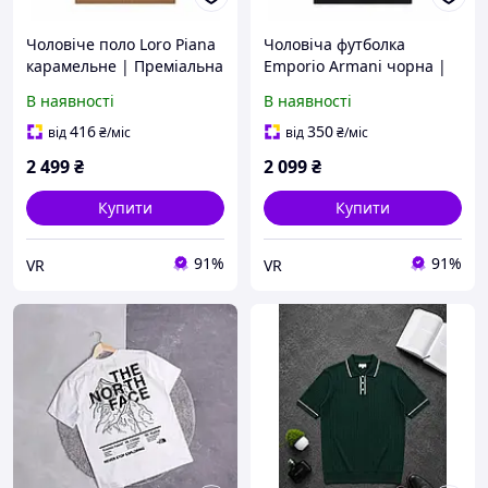
Чоловіче поло Loro Piana
Чоловіча футболка
карамельне | Преміальна
Emporio Armani чорна |
трикотажна футболка-
Преміальна трикотажна
В наявності
В наявності
поло на блискавці з
футболка з контрастною
коротким рукавом
окантовкою та коротким
416
350
від
₴
/міс
від
₴
/міс
рукавом
2 499
₴
2 099
₴
Купити
Купити
91%
91%
VR
VR