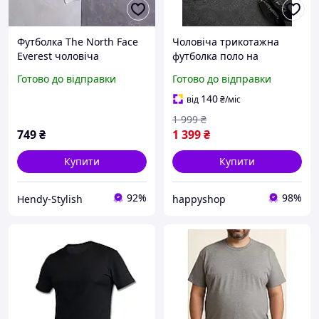
Футболка The North Face
Чоловіча трикотажна
Everest чоловіча
футболка поло на
трикотажна літня теніска
ґудзиках у діловому стилі
Готово до відправки
Готово до відправки
тнф біла
фактурна футболка модна
з коміром стійка хлопцю
140
від
₴
/міс
1 999
₴
749
₴
1 399
₴
Купити
Купити
92%
98%
Hendy-Stylish
happyshop