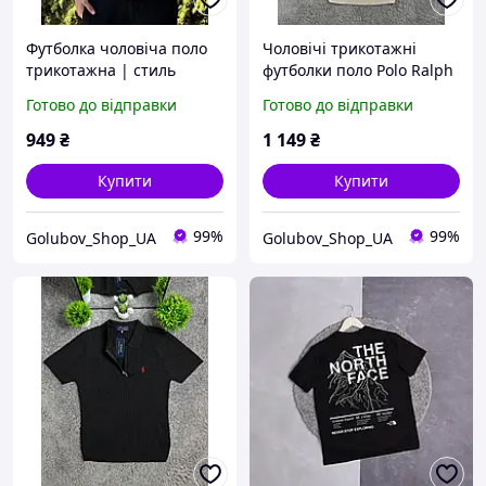
Футболка чоловіча поло
Чоловічі трикотажні
трикотажна | стиль
футболки поло Polo Ralph
casual класика літнє поло
Lauren на блискавці, поло
Готово до відправки
Готово до відправки
чоловіче з коміром |
Поло Ральф Лоурен з
віскоза рубчик
віскози (чорний, білий,
949
₴
1 149
₴
бежевий)
Купити
Купити
99%
99%
Golubov_Shop_UA
Golubov_Shop_UA