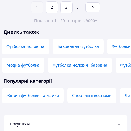
1
2
3
...
Показано 1 - 29 товарів з 9000+
Дивись також
Футболка чоловіча
Бавовняна футболка
Футболки
Модна футболка
Футболки чоловічі бавовна
Футб
Популярні категорії
Жіночі футболки та майки
Спортивні костюми
Ди
Покупцям