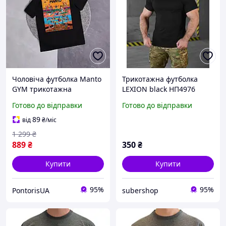
Чоловіча футболка Manto
Трикотажна футболка
GYM трикотажна
LEXION black НП4976
повсякденна Манто
Готово до відправки
Готово до відправки
чорна
89
від
₴
/міс
1 299
₴
889
₴
350
₴
Купити
Купити
95%
95%
PontorisUA
subershop