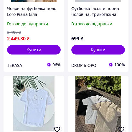
Чоловіча футболка поло
Футболка lacoste чорна
Loro Piana біла
чоловіча, трикотажна
бавовняна, брендова
футболка, базова
Готово до відправки
Готово до відправки
теніска Лоро Піано
футболка
преміум на літо
3 499
₴
трикотажна футболка з
2 449
.30
₴
699
₴
коміром
Купити
Купити
96%
100%
TERASA
DROP БЮРО