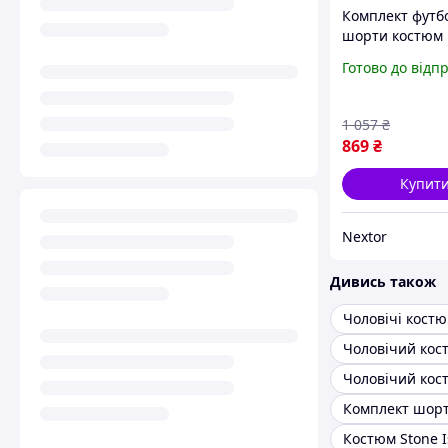
Комплект футб
шорти костюм
чоловічий мусл
Готово до відп
класичний Nex
1 057
₴
869
₴
Купит
Nextor
Дивись також