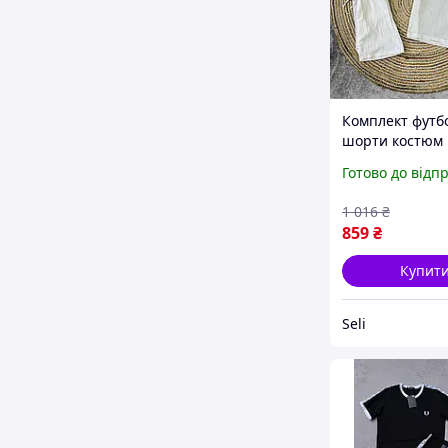
Комплект футб
шорти костюм
чоловічий мусл
Готово до відп
класичний Seli
1 016
₴
859
₴
Купит
Seli