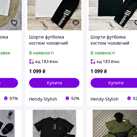
олка
Шорти футболка
Шорти футболка
костюм чоловічий
костюм чоловічий
ін білий
літній Adidas білий
літній Adidas чорний
равки
В наявності
В наявності
спортивний комплект
спортивний комплек
Адідас на літо
Адідас на літо
183
183
від
₴
/міс
від
₴
/міс
1 099
₴
1 099
₴
и
Купити
Купити
97%
92%
9
Hendy-Stylish
Hendy-Stylish