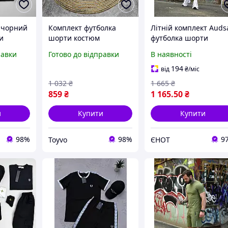
 чорний
Комплект футболка
Літній комплект Auds
и
шорти костюм
футболка шорти
чий Nike
чоловічий муслін білий
Чоловічий літній
равки
Готово до відправки
В наявності
класичний Toyvoo
спортивний костюм
олива
194
від
₴
/міс
1 032
₴
1 665
₴
859
₴
1 165
.50
₴
и
Купити
Купити
98%
98%
9
Toyvo
ЄНОТ