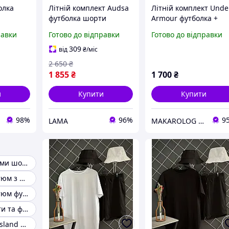
олка
Літній комплект Audsa
Літній комплект Unde
футболка шорти
Armour футболка +
ін білий
Чоловічий літній
шорти + панама |
равки
Готово до відправки
Готово до відправки
tor
спортивний костюм
Чоловічий костюм
олива
Under Armour
309
від
₴
/міс
2 650
₴
1 855
₴
1 700
₴
и
Купити
Купити
98%
96%
9
LAMA
MAKAROLOG STORE
Чоловічі костюми шорти і футболка
Чоловічий костюм з шортами
Чоловічий костюм футболка та шорти та кепка
Комплект шорти та футболка The North Face
Костюм Stone Island шорти та футболка сірий