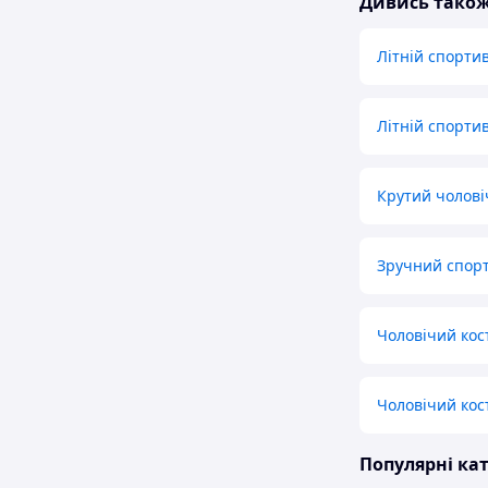
Дивись тако
Літній спорти
Літній спорти
Крутий чолов
Зручний спорт
Чоловічий кос
Чоловічий кос
Популярні кат