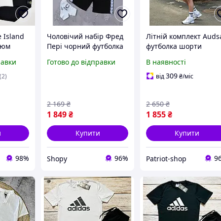
 Island
Чоловічий набір Фред
Літній комплект Auds
тюм
Пері чорний футболка
футболка шорти
ітшот
шорти кепка
Чоловічий літній
равки
Готово до відправки
В наявності
а шорти
спортивний костюм
спортивний костюм
брендовий Fred Perry
олива
309
(2)
від
₴
/міс
voo
Shopy
2 169
₴
2 650
₴
1 849
₴
1 855
₴
и
Купити
Купити
98%
96%
9
Shopy
Patriot-shop