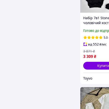
Набір 7в1 Stone
чоловічий кос
спортивний св
Готово до відп
штани футболк
кепка 2 пари
5.0
шкарпеток Toy
552
від
₴
/міс
3 871
₴
3 309
₴
Купит
Toyvo