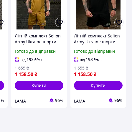
Літній комплект Selion
Літній комплект Selion
Army Ukraine шорти
Army Ukraine шорти
футболка Чоловічий
футболка Чоловічий
Готово до відправки
Готово до відправки
літній костюм мілітарі
літній костюм мілітарі
Coolmax койот
Coolmax чорний
193
193
від
₴
/міс
від
₴
/міс
ля
1 655
₴
1 655
₴
1 158
.50
₴
1 158
.50
₴
Купити
Купити
7%
96%
96%
LAMA
LAMA