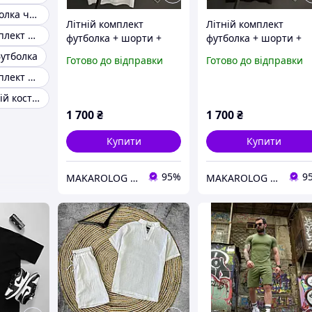
Шорти та футболка чоловічий костюм 46 48
Літній комплект
Літній комплект
Чоловічий комплект принт футболка шорти
футболка + шорти +
футболка + шорти +
панама | Чоловічий
панама | Чоловічий
футболка
Готово до відправки
Готово до відправки
літній костюм
літній костюм
Чоловічий комплект футболка шорти літні повсякденні
Чоловічий літній костюм із шортами
1 700
₴
1 700
₴
Купити
Купити
95%
9
MAKAROLOG STORE
MAKAROLOG STORE