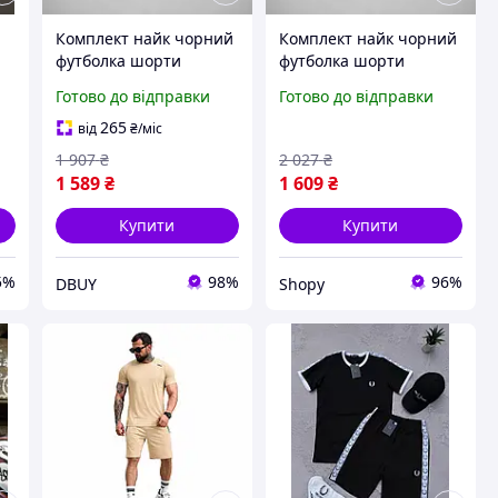
Комплект найк чорний
Комплект найк чорний
футболка шорти
футболка шорти
костюм чоловічий Nike
костюм чоловічий Nike
Готово до відправки
Готово до відправки
DBUY
Shopy
265
від
₴
/міс
1 907
₴
2 027
₴
1 589
₴
1 609
₴
Купити
Купити
5%
98%
96%
DBUY
Shopy