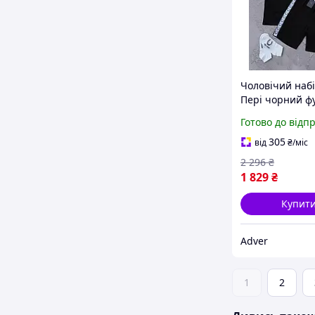
Чоловічий наб
Пері чорний ф
шорти кепка
Готово до відп
спортивний к
брендовий Fred
305
від
₴
/міс
Adver
2 296
₴
1 829
₴
Купит
Adver
1
2