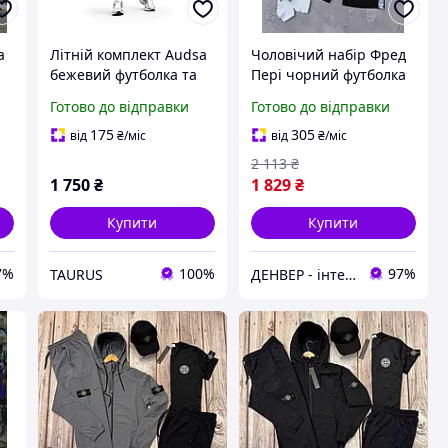
a
Літній комплект Audsa
Чоловічий набір Фред
бежевий футболка та
Пері чорний футболка
шорти чоловічий
шорти кепка
Готово до відправки
Готово до відправки
спортивний костюм
спортивний костюм
SPORT COOLTUCH
брендовий Fred Perry
175
305
від
₴
/міс
від
₴
/міс
Денвер
2 113
₴
1 750
₴
1 829
₴
Купити
Купити
7%
100%
97%
TAURUS
ДЕНВЕР - інтернет-магазин преміальної якості та доступних цін!