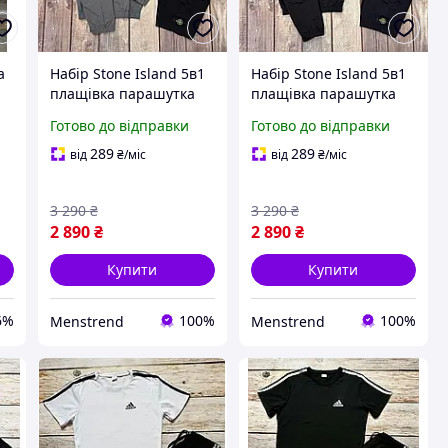
a
Набір Stone Island 5в1
Набір Stone Island 5в1
плащівка парашутка
плащівка парашутка
спортивний костюм +
спортивний костюм +
Готово до відправки
Готово до відправки
футболка + шорти +
футболка + шорти +
кепка, костюм
кепка, костюм
289
289
від
₴
/міс
від
₴
/міс
чоловічий спортивний
чоловічий спортивний
з плащівки
з плащівки
3 290
₴
3 290
₴
2 890
₴
2 890
₴
Купити
Купити
6%
100%
100%
Menstrend
Menstrend