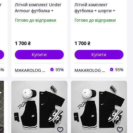
r
Літній комплект Under
Літній комплект
Armour футболка +
футболка + шорти +
шорти + панама |
панама | Чоловічий
Готово до відправки
Готово до відправки
Чоловічий костюм
літній костюм
Under Armour
1 700
₴
1 700
₴
Купити
Купити
5%
95%
95%
MAKAROLOG STORE
MAKAROLOG STORE