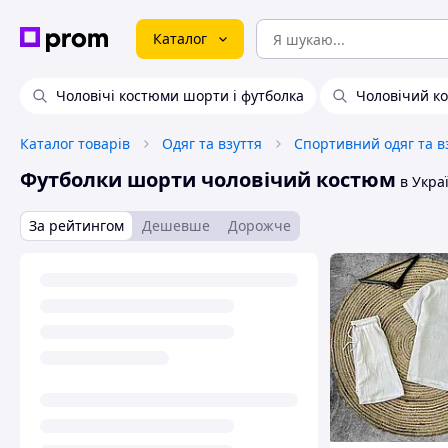
Каталог
Чоловічі костюми шорти і футболка
Чоловічий к
Каталог товарів
Одяг та взуття
Спортивний одяг та в
Футболки шорти чоловічий костюм
в Украї
За рейтингом
Дешевше
Дорожче