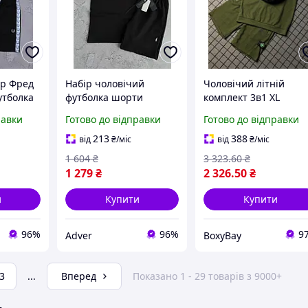
ір Фред
Набір чоловічий
Чоловічий літній
утболка
футболка шорти
комплект 3в1 XL
чорний спортивний
футболка шорти
равки
Готово до відправки
Готово до відправки
остюм
костюм поло
бейсболка костюм
 Perry
брендовий з логотипом
чоловічий
213
388
від
₴
/міс
від
₴
/міс
POLO Adver
повсякденний одяг д
1 604
₴
3 323
.60
₴
літа
1 279
₴
2 326
.50
₴
и
Купити
Купити
96%
96%
9
Adver
BoxyBay
3
...
Вперед
Показано 1 - 29 товарів з 9000+