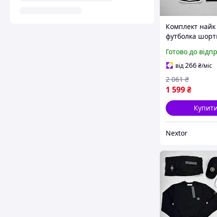
Комплект найк
футболка шорт
костюм чолові
Готово до відп
Nextor
266
від
₴
/міс
2 061
₴
1 599
₴
Купит
Nextor