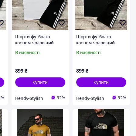
Шорти футболка
Шорти футболка
костюм чоловічий
костюм чоловічий
літній Adidas чорно-
літній Adidas чорний
В наявності
В наявності
т
білий спортивний
спортивний комплект
комплект Адідас на літо
Адідас на літо
899
₴
899
₴
Купити
Купити
2%
92%
92%
Hendy-Stylish
Hendy-Stylish