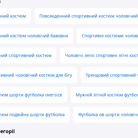
ж
вний костюм
Повсякденний спортивний костюм чоловічий
вний костюм чоловічий бавовна
Спортивні костюми чолові
ічий спортивний костюм
Чоловічі легкі спортивні літні ко
ивний чоловічий костюм для бігу
Трендовий спортивний 
тюм шорти футболка oversize
Мужній літній костюм футбо
тюм подвійна шорти футболка
Футболка ов шорти чолові
егорії