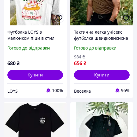
Футболка LOYS з
Тактична легка унісекс
малюнком піци в стилі
футболка швидковисихна
ретро XS
для активного відпочинку
Готово до відправки
Готово до відправки
та спорту в спеку FLAME
984
₴
680
₴
656
₴
Купити
Купити
100%
95%
LOYS
Веселка