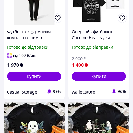
Футболка з фірмовим
Оверсайз футболки
компас-патчем в
Chrome Hearts для
італійському стилі,
чоловіків і жінок 100%
Готово до відправки
Готово до відправки
преміальний streetwear
бавовна, доступні у
білому та чорному
197
від
₴
/міс
2 000
₴
кольорах
1 970
₴
1 400
₴
Купити
Купити
99%
96%
Casual Storage
wallet.st0re