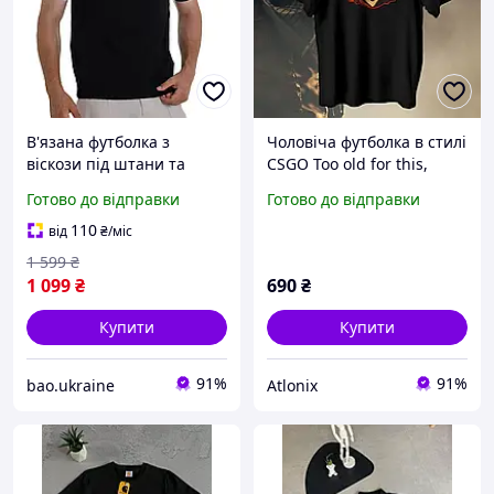
В'язана футболка з
Чоловіча футболка в стилі
віскози під штани та
CSGO Too old for this,
шорти в офіс хлопцям
Чорний, XS
Готово до відправки
Готово до відправки
однотонна футболка
чоловіча old money стиль
110
від
₴
/міс
1 599
₴
1 099
₴
690
₴
Купити
Купити
91%
91%
bao.ukraine
Atlonix