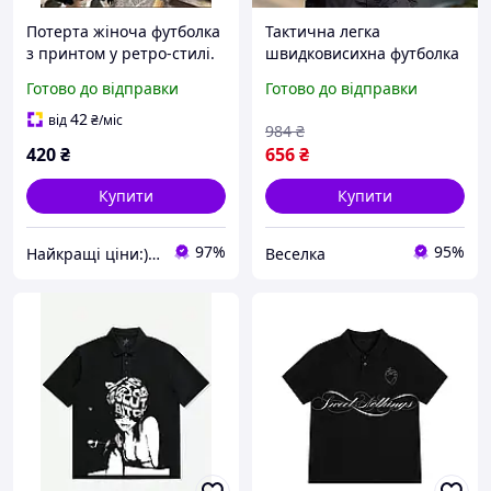
Потерта жіноча футболка
Тактична легка
з принтом у ретро-стилі.
швидковисихна футболка
Чарівна футболка для
з кишенями для чоловіків
Готово до відправки
Готово до відправки
жінок з бавовни
і жінок для активного
відпочинку FLAME
42
від
₴
/міс
984
₴
420
₴
656
₴
Купити
Купити
97%
95%
Найкращі ціни:) Lightssshop
Веселка