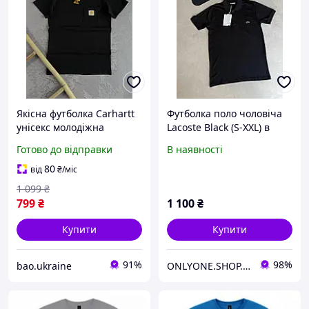
Якісна футболка Carhartt
Футболка поло чоловіча
унісекс молодіжна
Lacoste Black (S-XXL) в
футболка Кархарт під
стилі old money чорна
Готово до відправки
В наявності
штани та шорти на весну
бавовняна
для чоловіків та жінок
80
від
₴
/міс
1 099
₴
799
₴
1 100
₴
Купити
Купити
91%
98%
bao.ukraine
ONLYONE.SHOP.UA