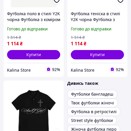
Футболка поло в стилі Y2K
Футболка теніска в стилі
чорна Футболка з коміром
Y2K чорна Футболка з
для чоловіків Ретро
коміром для чоловіків
Готово до відправки
Готово до відправки
футболка в стилі Ю2К
Ретро футболка в стилі
Чоловіча теніска в ретро
Ю2К Чоловіча теніска в
1 514
₴
1 514
₴
стилі
ретро стилі
1 114
₴
1 114
₴
Купити
Купити
92%
92%
Kalina Store
Kalina Store
Дивись також
Футболки бангладеш
Твоє футболки жіночі
Футболка в ретростилі
Street style футболки
Жіноча футболка перо