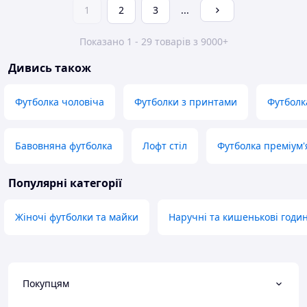
1
2
3
...
Показано 1 - 29 товарів з 9000+
Дивись також
Футболка чоловіча
Футболки з принтами
Футболк
Бавовняна футболка
Лофт стіл
Футболка преміум'
Популярні категорії
Жіночі футболки та майки
Наручні та кишенькові годи
Покупцям