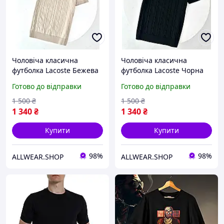
Чоловіча класична
Чоловіча класична
футболка Lacoste Бежева
футболка Lacoste Чорна
літня футболка Lacoste в
літня футболка Lacoste в
Готово до відправки
Готово до відправки
стилі Old Money з
стилі Old Money з
коміром
коміром
1 500
₴
1 500
₴
1 340
₴
1 340
₴
Купити
Купити
98%
98%
ALLWEAR.SHOP
ALLWEAR.SHOP