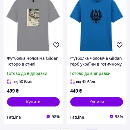
Футболка чоловіча Gildan
Футболка чоловіча Gildan
Тоторо в стилі
герб україни в готичному
старовинної гравюри
стилі
Готово до відправки
Готово до відправки
50
45
від
₴
/міс
від
₴
/міс
499
₴
449
₴
Купити
Купити
98%
98%
FatLine
FatLine