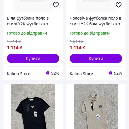
Біла футболка поло в
Чоловіча футболка поло в
стилі Y2K Футболка з
стилі Y2K біла Футболка з
коміром Ретро футболка в
коміром Ретро футболка в
Готово до відправки
Готово до відправки
стилі Ю2К Стильна
стилі Ю2К Стильна
чоловіча теніска в ретро
теніска в ретро стилі
1 514
₴
1 514
₴
стилі
1 114
₴
1 114
₴
Купити
Купити
92%
92%
Kalina Store
Kalina Store