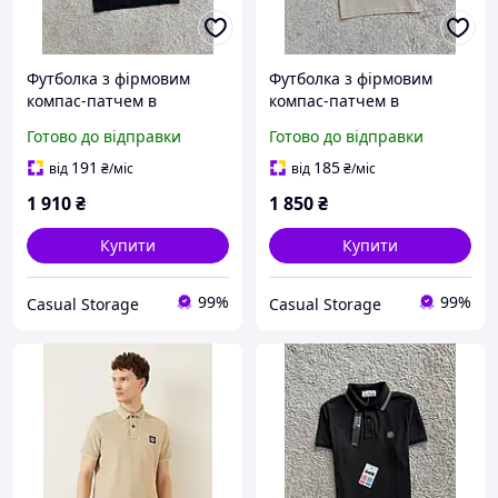
Футболка з фірмовим
Футболка з фірмовим
компас-патчем в
компас-патчем в
італійському стилі,
італійському стилі,
Готово до відправки
Готово до відправки
преміальний streetwear
преміальний streetwear
191
185
від
₴
/міс
від
₴
/міс
1 910
₴
1 850
₴
Купити
Купити
99%
99%
Casual Storage
Casual Storage