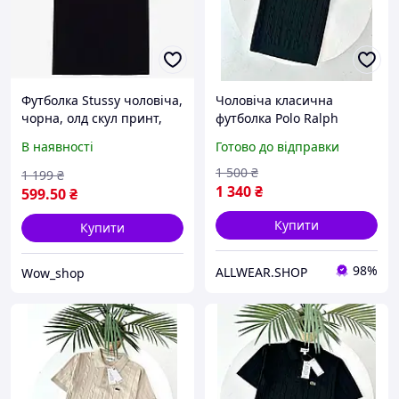
Футболка Stussy чоловіча,
Чоловіча класична
чорна, олд скул принт,
футболка Polo Ralph
ретро стиль
Lauren Чорна літня
В наявності
Готово до відправки
футболка Polo Ralph
Lauren в стилі Old Money
1 500
₴
1 199
₴
з коміром
1 340
₴
599
.50
₴
Купити
Купити
98%
ALLWEAR.SHOP
Wow_shop