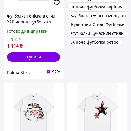
Жіноча футболка варіння
Футболка сучасна молодіжна
Футболка теніска в стилі
Y2K чорна Футболка з
Вуличний Стиль Футболки
коміром для чоловіків
Готово до відправки
Футболки Сучасний стиль
Ретро футболка в стилі
Ю2К Чоловіча теніска в
1 514
₴
Жіноча футболка ретро
ретро стилі
1 114
₴
Купити
92%
Kalina Store