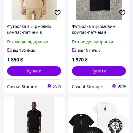
Футболка з фірмовим
Футболка з фірмовим
компас-патчем в
компас-патчем в
італійському стилі,
італійському стилі,
Готово до відправки
Готово до відправки
преміальний streetwear
преміальний streetwear
185
197
від
₴
/міс
від
₴
/міс
1 850
₴
1 970
₴
Купити
Купити
99%
99%
Casual Storage
Casual Storage