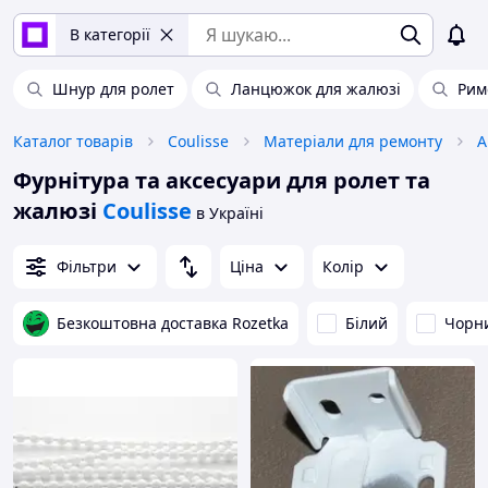
В категорії
Шнур для ролет
Ланцюжок для жалюзі
Рим
Каталог товарів
Coulisse
Матеріали для ремонту
Фурнітура та аксесуари для ролет та
жалюзі
Coulisse
в Україні
Фільтри
Ціна
Колір
Безкоштовна доставка Rozetka
Білий
Чорн