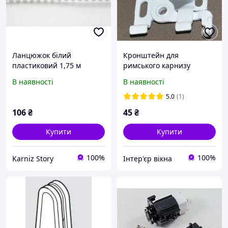
Ланцюжок білий
Кронштейн для
пластиковий 1,75 м
римського карнизу
(Coulisse) Нідерланди
В наявності
В наявності
5.0
(1)
106
₴
45
₴
Купити
Купити
100%
100%
Karniz Story
Інтер'єр вікна