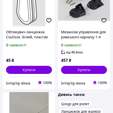
Обтяжувач ланцюжка
Механізм управління для
Coulisse. Білий, пластик
римського карнизу 1-4
чорний
В наявності
В наявності
46
від
₴
/міс
45
₴
457
₴
Купити
Купити
100%
100%
Інтер'єр вікна
Інтер'єр вікна
Дивись також
Шнур для ролет
Ланцюжок для жалюзі