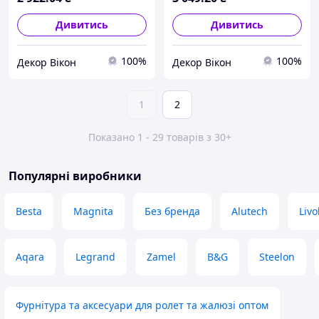
Дивитись
Дивитись
100%
100%
Декор Вікон
Декор Вікон
1
2
Показано 1 - 29 товарів з 30+
Популярні виробники
Besta
Magnita
Без бренда
Alutech
Livo
Aqara
Legrand
Zamel
B&G
Steelon
Фурнітура та аксесуари для ролет та жалюзі оптом