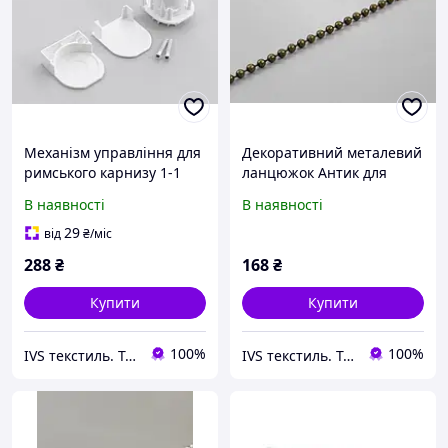
Механізм управління для
Декоративний металевий
римського карнизу 1-1
ланцюжок Антик для
римських систем, ролет
В наявності
В наявності
29
від
₴
/міс
288
₴
168
₴
Купити
Купити
100%
100%
IVS текстиль. Тюль, штори, рулонні та римські штори, ролети, текстиль для дому
IVS текстиль. Тюль, штори, рулонні та римські штори, ролети, текстиль для дому