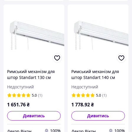
Римський механізм для
Римський механізм для
штор Standart 130 см
штор Standart 140 см
Недоступний
Недоступний
5.0
(1)
5.0
(1)
1 651
.76
₴
1 778
.92
₴
Дивитись
Дивитись
100%
100%
Декор Вікон
Декор Вікон