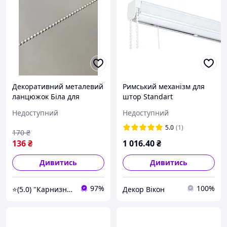
Декоративний металевий
Римський механізм для
ланцюжок Біла для
штор Standart
римських систем, ролет
Недоступний
Недоступний
5.0
(1)
170
₴
136
₴
1 016
.40
₴
Дивитись
Дивитись
97%
100%
⭐️(5.0) "Карнизний Гуру" інтернет-магазин карнизів, штор, гардин і жалюзі
Декор Вікон