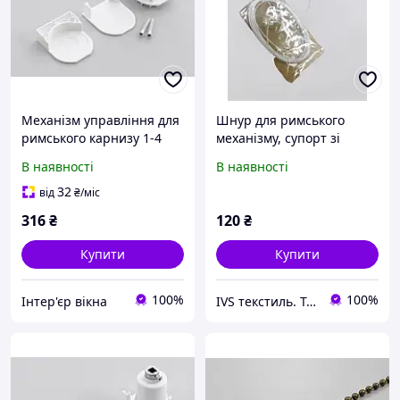
Механізм управління для
Шнур для римського
римського карнизу 1-4
механізму, супорт зі
шнуром
В наявності
В наявності
32
від
₴
/міс
316
₴
120
₴
Купити
Купити
100%
100%
Інтер'єр вікна
IVS текстиль. Тюль, штори, рулонні та римські штори, ролети, текстиль для дому