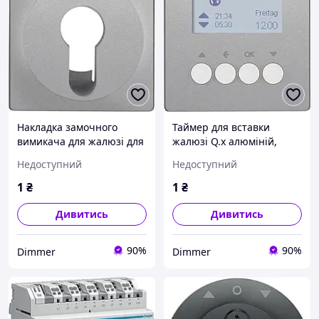
Накладка замочного
Таймер для вставки
вимикача для жалюзі для
жалюзі Q.x алюміній,
напівциліндра, алюміній
Гарантія
Недоступний
Недоступний
Q.x 15066084, Гарантія
1
₴
1
₴
Дивитись
Дивитись
90%
90%
Dimmer
Dimmer