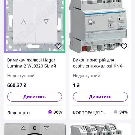
Вимикач жалюзі Hager
Викон.пристрій для
Lumina-2 WL0320 Білий
освітлення/жалюзі KNX-
для управління жалюзі та
easylink 4/2-канальний,
Недоступний
Недоступний
шторами
16A, C-Last TXA604D,
SKU_vendorCode_vol
Original
660
.37
₴
1
₴
Дивитись
Дивитись
96%
94%
Леденерго
КОРПОРАЦІЯ "МЕДІСАН"