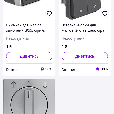
Вимикач для жалюзі
Вставка кнопки для
замочний IP55, сірий,
жалюзі 2-клавішна, сіра,
10А/250В W.1, Гарантія
10А/250В W.1, Гарантія
Недоступний
Недоступний
1
₴
1
₴
Дивитись
Дивитись
90%
90%
Dimmer
Dimmer