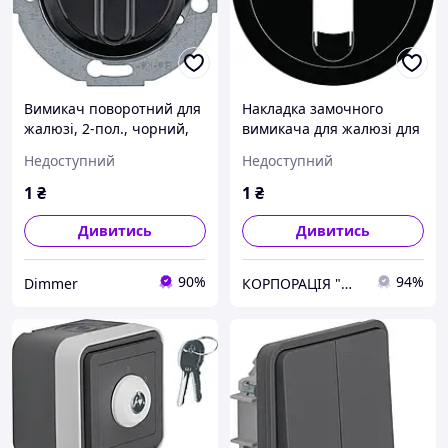
Вимикач поворотний для
Накладка замочного
жалюзі, 2-пол., чорний,
вимикача для жалюзі для
10А/250В 1930/Glas
напівциліндра, чорна R.x
Недоступний
Недоступний
381213, Гарантія
15062045, Original
1
₴
1
₴
Дивитись
Дивитись
90%
94%
Dimmer
КОРПОРАЦІЯ "МЕДІСАН"