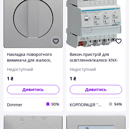
Накладка поворотного
Викон.пристрій для
вимикача для жалюзі,
освітлення/жалюзі KNX-
алюміній, Q.x 1080608400,
easylink 6/3-канальний,
Недоступний
Недоступний
Гарантія
16A, C-Last TXA606D,
Original
1
₴
1
₴
Дивитись
Дивитись
90%
94%
Dimmer
КОРПОРАЦІЯ "МЕДІСАН"