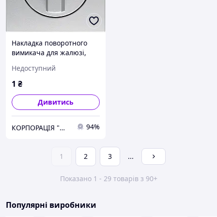
Накладка поворотного
вимикача для жалюзі,
алюміній S.1 1080140400,
Недоступний
Original
1
₴
Дивитись
94%
КОРПОРАЦІЯ "МЕДІСАН"
1
2
3
...
Показано 1 - 29 товарів з 90+
Популярні виробники