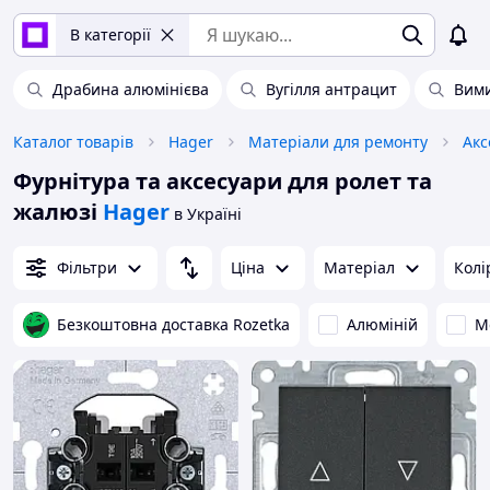
В категорії
Драбина алюмінієва
Вугілля антрацит
Вими
Каталог товарів
Hager
Матеріали для ремонту
Фурнітура та аксесуари для ролет та
жалюзі
Hager
в Україні
Фільтри
Ціна
Матеріал
Колі
Безкоштовна доставка Rozetka
Алюміній
М