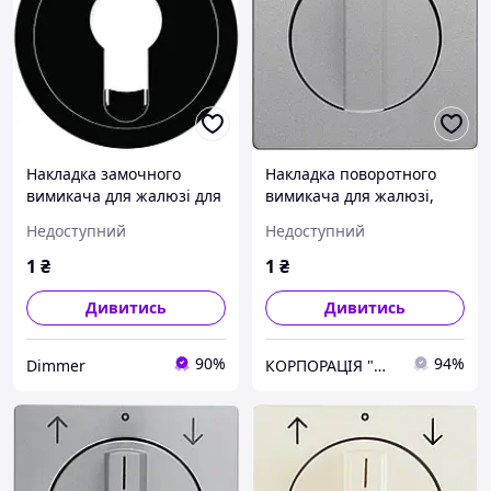
Накладка замочного
Накладка поворотного
вимикача для жалюзі для
вимикача для жалюзі,
напівциліндра, чорна R.x
алюміній, Q.x 1080608400,
Недоступний
Недоступний
15062045, Гарантія
Original
1
₴
1
₴
Дивитись
Дивитись
90%
94%
Dimmer
КОРПОРАЦІЯ "МЕДІСАН"