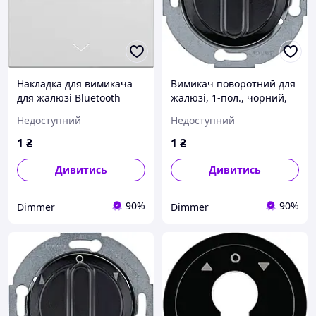
Накладка для вимикача
Вимикач поворотний для
для жалюзі Bluetooth
жалюзі, 1-пол., чорний,
Gallery, біла WXD080P,
10А/250В 1930/Glas
Недоступний
Недоступний
Гарантія
381113, Гарантія
1
₴
1
₴
Дивитись
Дивитись
90%
90%
Dimmer
Dimmer