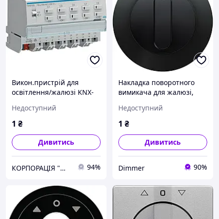
Викон.пристрій для
Накладка поворотного
освітлення/жалюзі KNX-
вимикача для жалюзі,
easylink 10/5-канальний,
чорна, R.x 1080204500,
Недоступний
Недоступний
16A, C-Last TXA610D,
Гарантія
Original
1
₴
1
₴
Дивитись
Дивитись
94%
90%
КОРПОРАЦІЯ "МЕДІСАН"
Dimmer