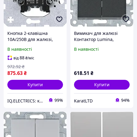
Кнопка 2-клавішна
Вимикач для жалюзі
10А/250В для жалюзі,
Контактор Lumina,
сірий, Berker, Hager
чорний, 10АХ/230В арт -
В наявності
В наявності
WL0323
88
від
₴
/міс
972
.92
₴
875
.63
₴
618
.51
₴
Купити
Купити
99%
94%
IQ.ELECTRICS: купити електрику оптом
KaratLTD