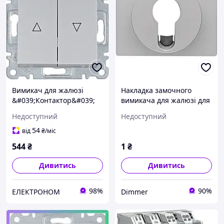
Вимикач для жалюзі
Накладка замочного
&#039;Контактор&#039;
вимикача для жалюзі для
Lumina, срібний,
напівциліндра, алюміній-
Недоступний
Недоступний
10АХ/230В Hager WL0322
лак K.5 15047103,
Гарантія
54
від
₴
/міс
544
₴
1
₴
Дивитись
Дивитись
98%
90%
ЕЛЕКТРОНОМ
Dimmer