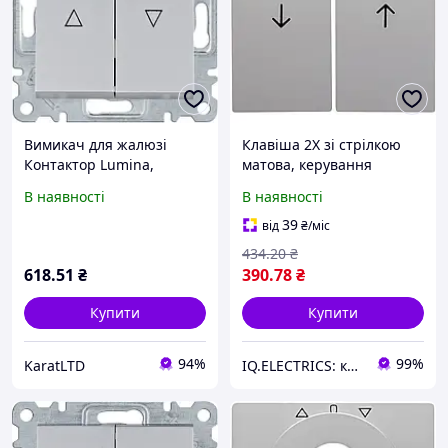
Вимикач для жалюзі
Клавіша 2Х зі стрілкою
Контактор Lumina,
матова, керування
срібний, 10АХ/230В арт -
жалюзі, 10 шт, Hager
В наявності
В наявності
WL0322
39
від
₴
/міс
434
.20
₴
618
.51
₴
390
.78
₴
Купити
Купити
94%
99%
KaratLTD
IQ.ELECTRICS: купити електрику оптом