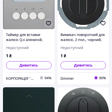
Таймер для вставки
Вимикач поворотний для
жалюзі Q.x алюміній,
жалюзі, 2-пол., чорний,
Original
10А/230В, R.Classic
Недоступний
Недоступний
38122145, Гарантія
1
₴
1
₴
Дивитись
Дивитись
94%
90%
КОРПОРАЦІЯ "МЕДІСАН"
Dimmer