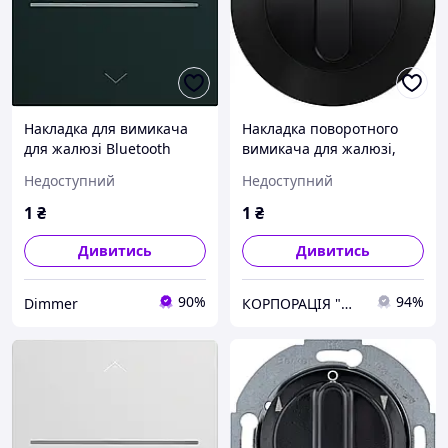
Накладка для вимикача
Накладка поворотного
для жалюзі Bluetooth
вимикача для жалюзі,
Gallery, чорна WXD080C,
чорна, R.x 1080204500,
Недоступний
Недоступний
Гарантія
Original
1
₴
1
₴
Дивитись
Дивитись
90%
94%
Dimmer
КОРПОРАЦІЯ "МЕДІСАН"