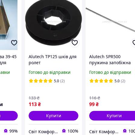
ва 39-45
Alutech TP125 шків для
Alutech SPR500
для
ролет
пружина запобіжна
т. Шина
для ролет
равки
Готово до відправки
Готово до відправки
5.0
(2)
5.0
(2)
133
₴
116
₴
.м
113
₴
99
₴
и
Купити
Купити
99%
100%
10
Світ Комфорту - Ворота, ролети, автоматика для воріт, жалюзі
Світ Комфорту - Ворота, ролети, автоматика для воріт, жалюзі