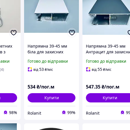
летних
Напрямна 39-45 мм
Напрямна 39-45 мм
в з
біла для захисних
Антрацит для захисн
ролет. Шина напрямна
ролет. Шина напрям
равки
Готово до відправки
Готово до відправки
м
53
55
(4)
від
₴
/міс
від
₴
/міс
534
₴/пог.м
547
.35
₴/пог.м
и
Купити
Купити
98%
99%
9
Rolanit
Rolanit