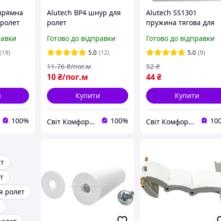
апрямна
Alutech BP4 шнур для
Alutech SS1301
 ролет
ролет
пружина тягова для
ролет
равки
Готово до відправки
Готово до відправки
(19)
5.0
(12)
5.0
(9)
11
.76
₴/пог.м
52
₴
10
₴/пог.м
44
₴
и
Купити
Купити
100%
100%
10
Світ Комфорту - Ворота, ролети, автоматика для воріт, жалюзі
Світ Комфорту - Ворота, ролети, автоматика для воріт, жалюзі
ет
т
я ролет