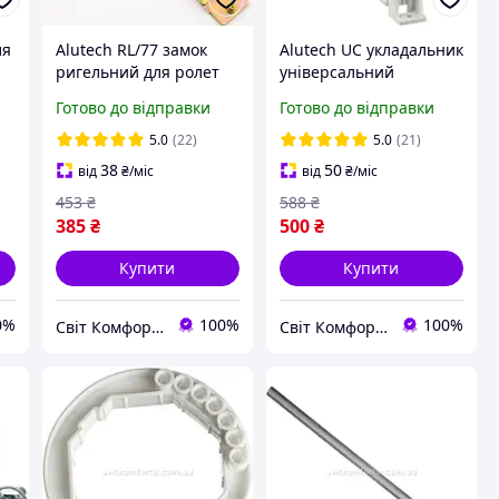
ля
Alutech RL/77 замок
Alutech UC укладальник
ригельний для ролет
універсальний
інерційний для ролет
Готово до відправки
Готово до відправки
5.0
(22)
5.0
(21)
38
50
від
₴
/міс
від
₴
/міс
453
₴
588
₴
385
₴
500
₴
Купити
Купити
0%
100%
100%
Світ Комфорту - Ворота, ролети, автоматика для воріт, жалюзі
Світ Комфорту - Ворота, ролети, автоматика для воріт, жалюзі