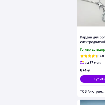
Кардан для ро
електродвигуні
аварійним
Готово до відп
розблокування
Alutech CJ7/P
4.8
87
від
₴
/міс
874
₴
Купит
ТОВ Алюгранд - ЮГ