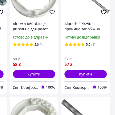
Alutech R60 кільце
Alutech SPR250
й
ригельне для ролет
пружина запобіжна
для ролет
Готово до відправки
Готово до відправки
5.0
(4)
5.0
(4)
68
₴
67
₴
58
₴
57
₴
Купити
Купити
0%
100%
100%
Світ Комфорту - Ворота, ролети, автоматика для воріт, жалюзі
Світ Комфорту - Ворота, ролети, автоматика для воріт, жалюзі