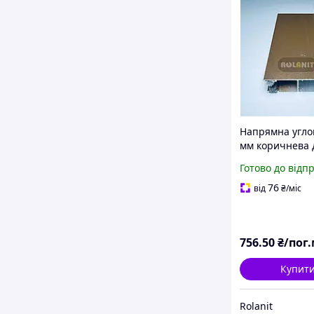
Напрямна угло
мм коричнева 
захисних роле
Готово до відп
напрямна
76
від
₴
/міс
756
.50
₴/пог
Купит
Rolanit