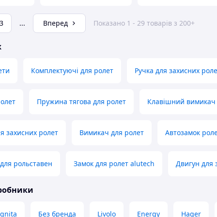
3
...
Вперед
Показано 1 - 29 товарів з 200+
ж
ети
Комплектуючі для ролет
Ручка для захисних рол
ролет
Пружина тягова для ролет
Клавішний вимикач 
я захисних ролет
Вимикач для ролет
Автозамок рол
для рольставен
Замок для ролет alutech
Двигун для 
иробники
gnita
Без бренда
Livolo
Energy
Hager