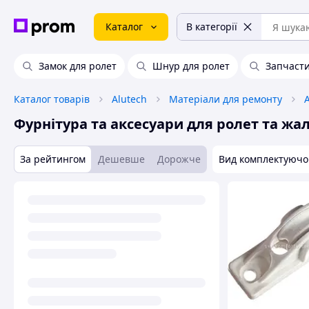
Каталог
В категорії
Замок для ролет
Шнур для ролет
Запчасти
Каталог товарів
Alutech
Матеріали для ремонту
Фурнітура та аксесуари для ролет та жа
За рейтингом
Дешевше
Дорожче
Вид комплектуючо