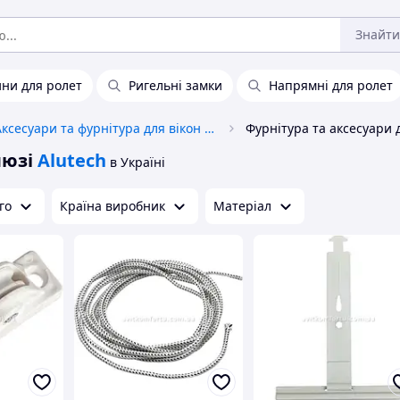
Знайти
ни для ролет
Ригельні замки
Напрямні для ролет
Аксесуари та фурнітура для вікон і дверей
люзі
Alutech
в Україні
го
Країна виробник
Матеріал