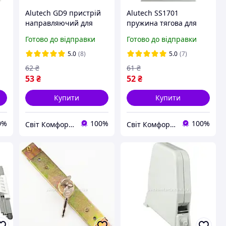
Alutech GD9 пристрій
Alutech SS1701
направляючий для
пружина тягова для
ролет
ролет
Готово до відправки
Готово до відправки
5.0
(8)
5.0
(7)
62
₴
61
₴
53
₴
52
₴
Купити
Купити
0%
100%
100%
Світ Комфорту - Ворота, ролети, автоматика для воріт, жалюзі
Світ Комфорту - Ворота, ролети, автоматика для воріт, жалюзі