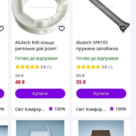
Alutech R40 кільце
Alutech SPR105
ригельне для ролет
пружина запобіжна
для ролет
Готово до відправки
Готово до відправки
5.0
(3)
5.0
(3)
56
₴
65
₴
48
₴
55
₴
Купити
Купити
0%
100%
100%
Світ Комфорту - Ворота, ролети, автоматика для воріт, жалюзі
Світ Комфорту - Ворота, ролети, автоматика для воріт, жалюзі