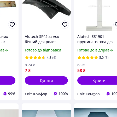
сних
Alutech SP45 замок
Alutech SS1901
L з
бічний для ролет
пружина тягова для
чем у
заглушка бічна для
ролет
равки
Готово до відправки
Готово до відправки
ламелі 45 мм
4.8
(4)
5.0
(3)
8
.24
₴
68
₴
7
₴
58
₴
и
Купити
Купити
99%
100%
10
Світ Комфорту - Ворота, ролети, автоматика для воріт, жалюзі
Світ Комфорту - Ворота, ролети, автоматика для воріт, жалюзі