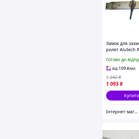
Замок для захи
ролет Alutech R
хрестовим клю
Готово до відп
нижню планку
109
від
₴
/міс
1 242
₴
1 093
₴
Купит
Інтернет-магазин запчастин до вікон, дверей, жалюзі, ролетів "WENTANA"