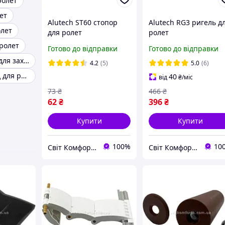
ролет
ет
Alutech ST60 стопор
Alutech RG3 ригель д
олет
для ролет
ролет
 ролет
Готово до відправки
Готово до відправки
Комплектуючі для захисних ролет
4.2
(5)
5.0
(6)
Електропривод для ролет
40
від
₴
/міс
73
₴
466
₴
62
₴
396
₴
Купити
Купити
100%
10
Світ Комфорту - Ворота, ролети, автоматика для воріт, жалюзі
Світ Комфорту - Ворота, ролети, автоматика для воріт, жалюзі