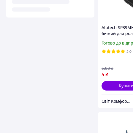
Alutech SP39M
бічний для рол
заглушка бічна
Готово до відп
ламелі 39 мм
5.0
5
.88
₴
5
₴
Купит
Світ Комфорту - Ворота, ролети, автоматика для воріт, жалюзі