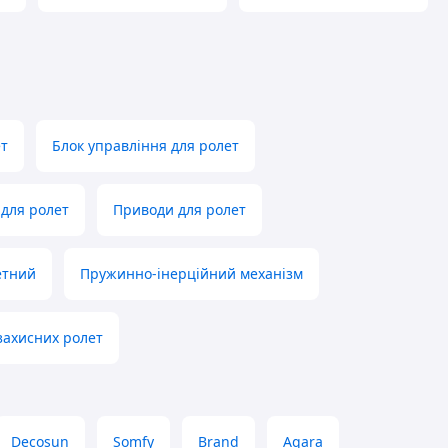
ет
Блок управління для ролет
для ролет
Приводи для ролет
етний
Пружинно-інерційний механізм
захисних ролет
Decosun
Somfy
Brand
Aqara