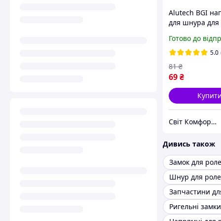
Alutech BGI н
для шнура для
Готово до відп
5.0
81
₴
69
₴
Купит
Світ Комфорту - Ворота, ролети, автоматика для воріт, жалюзі
Дивись також
Замок для рол
Шнур для роле
Запчастини дл
Ригельні замки