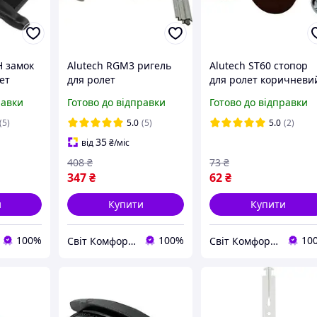
H замок
Alutech RGM3 ригель
Alutech ST60 стопор
ет
для ролет
для ролет коричневи
 для
равки
Готово до відправки
Готово до відправки
(5)
5.0
(5)
5.0
(2)
35
від
₴
/міс
408
₴
73
₴
347
₴
62
₴
и
Купити
Купити
100%
100%
10
Світ Комфорту - Ворота, ролети, автоматика для воріт, жалюзі
Світ Комфорту - Ворота, ролети, автоматика для воріт, жалюзі