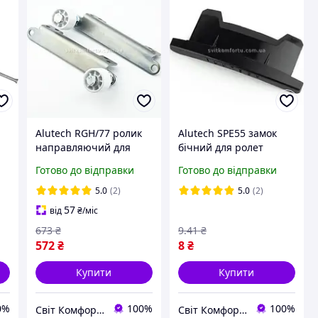
Alutech RGH/77 ролик
Alutech SPE55 замок
направляючий для
бічний для ролет
ролет
заглушка бічна для
Готово до відправки
Готово до відправки
ламелі 55 мм
5.0
(2)
5.0
(2)
57
від
₴
/міс
673
₴
9
.41
₴
572
₴
8
₴
Купити
Купити
0%
100%
100%
Світ Комфорту - Ворота, ролети, автоматика для воріт, жалюзі
Світ Комфорту - Ворота, ролети, автоматика для воріт, жалюзі