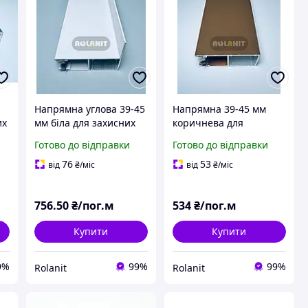
Напрямна углова 39-45
Напрямна 39-45 мм
их
мм біла для захисних
коричнева для
на
ролет. Шина напрямна
захисних ролет. Шина
Готово до відправки
Готово до відправки
напрямна
76
53
від
₴
/міс
від
₴
/міс
756
.50
₴/пог.м
534
₴/пог.м
Купити
Купити
9%
99%
99%
Rolanit
Rolanit