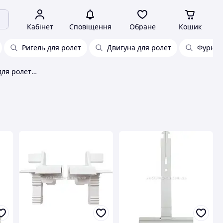
Кабінет
Сповіщення
Обране
Кошик
Ригель для ролет
Двигуна для ролет
Фурніт
Фурнітура та аксесуари для ролет та жалюзі Alutech