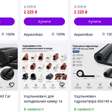
 10 кг
рефрижератора 4.8 кг
Графіт
2 725
₴
2 725
₴
Білий
2 225
₴
2 225
₴
и
Купити
Купити
100%
100%
10
АкриллБао
АкриллБао
ld Car
Ущільнювачі для
Ущільнювач
холодильних камер та
гідрозатвора 60х140 
ургонів
складів | Морозостійкі
EPDM для шлюзів, да
В наявності
В наявності
орів
профілі для
та гідротехнічних