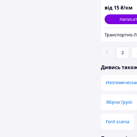
від
15
₴/км
Написа
1
2
Дивись тако
Изотемическа
Збірна Грузії
Ford scania