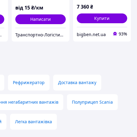
7 360
₴
від
15
₴/км
Купити
Написати
93%
bigben.net.ua
мпанія «Logistic Systems»
Транспортно-Логістична Компанія «Logistic Systems»
Рефрижератор
Доставка вантажу
ння негабаритних вантажів
Полуприцеп Scania
й
Легка вантажівка