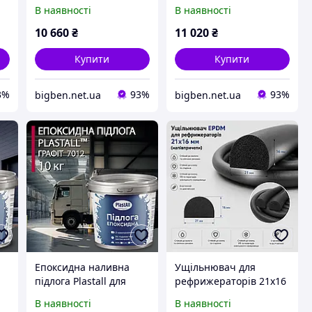
6096-6706 мм,
8534-9144 мм,
В наявності
В наявності
Водостійкі чохли для
Водостійкі чохли для
будинку на колесах,
будинку на колесах,
10 660
₴
11 020
₴
нт
Високоякісний брезент
Високоякісний брезент
для PP
для PP
Купити
Купити
3%
93%
93%
bigben.net.ua
bigben.net.ua
Епоксидна наливна
Ущільнювач для
підлога Plastall для
рефрижераторів 21х16
ремонту будки
мм (напівпричепи)
В наявності
В наявності
г
рефрижератора 10 кг