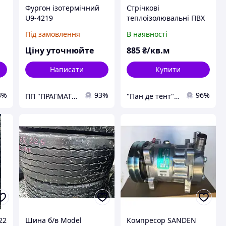
Фургон ізотермічний
Стрічкові
U9-4219
теплоізолювальні ПВХ
завіси на ізотермічний
Під замовлення
В наявності
фургон
(рефрижератор)
Ціну уточнюйте
885
₴/кв.м
Написати
Купити
3%
93%
96%
ПП "ПРАГМАТЕК"
"Пан де тент" Компанія
22
Шина б/в Model
Компресор SANDEN