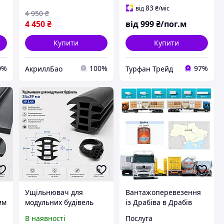
Графіт
83
від
₴
/міс
4 950
₴
4 450
₴
від
999
₴/пог.м
Купити
Купити
0%
100%
97%
АкриллБао
Турфан Трейд
Ущільнювач для
Вантажоперевезення
мм
модульних будівель
із Драбіва в Драбів
мб
34х39 мм | EPDM
В наявності
Послуга
профіль для ШМБ та