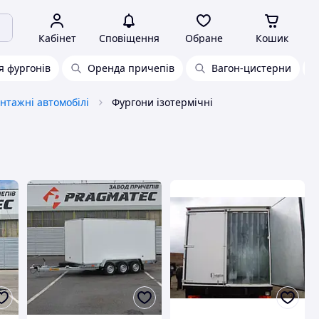
Кабінет
Сповіщення
Обране
Кошик
я фургонів
Оренда причепів
Вагон-цистерни
нтажні автомобілі
Фургони ізотермічні