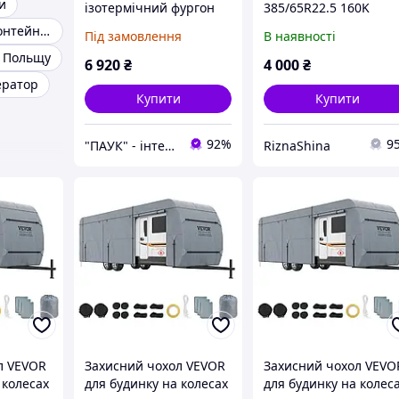
и
ізотермічний фургон
385/65R22.5 160K
2200х2000 мм,
Напівпричіп-контейнеровоз
Під замовлення
В наявності
термошторна на
в Польщу
рефрижератор,
6 920
₴
4 000
₴
термоізолююча штора
ератор
на морозильну будку,
Купити
Купити
92%
9
"ПАУК" - інтернет-магазин торгового, складського, опалювального обладнання.
RiznaShina
л VEVOR
Захисний чохол VEVOR
Захисний чохол VEVO
 колесах
для будинку на колесах
для будинку на колес