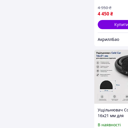
рефрижератора
4 950
₴
Білий
4 450
₴
Купит
АкриллБао
Ущільнювач Co
16х21 мм для
морозильних ф
В наявності
та рефрижерат