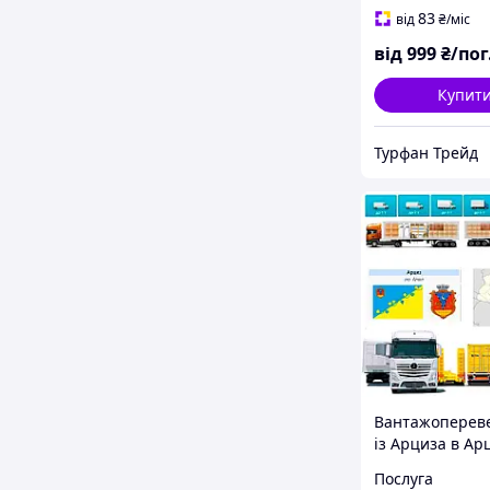
83
від
₴
/міс
від
999
₴/пог
Купит
Турфан Трейд
Вантажоперев
із Арциза в Ар
Послуга