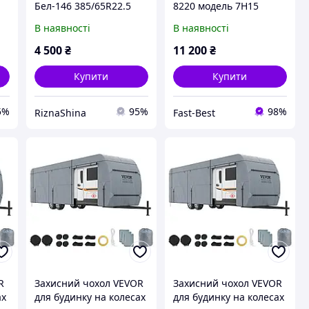
Бел-146 385/65R22.5
8220 модель 7H15
160K
В наявності
В наявності
4 500
₴
11 200
₴
Купити
Купити
5%
95%
98%
RiznaShina
Fast-Best
R
Захисний чохол VEVOR
Захисний чохол VEVOR
ах
для будинку на колесах
для будинку на колесах