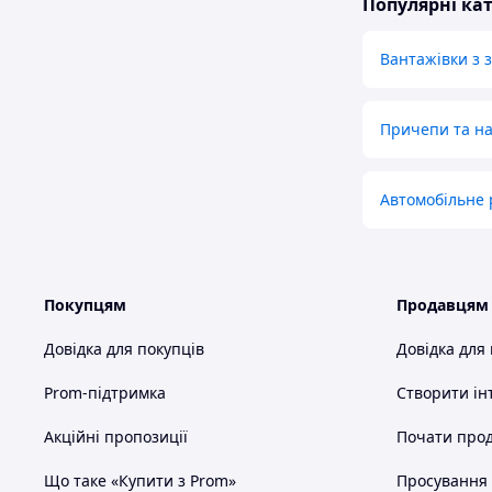
Популярні кат
Вантажівки з 
Причепи та н
Автомобільне
Покупцям
Продавцям
Довідка для покупців
Довідка для
Prom-підтримка
Створити ін
Акційні пропозиції
Почати прод
Що таке «Купити з Prom»
Просування в