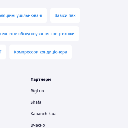
оляційні ущільнювачі
Завіси пвх
 технічне обслуговування спецтехніки
ї
Компресори кондиціонера
Партнери
Bigl.ua
Shafa
Kabanchik.ua
Вчасно