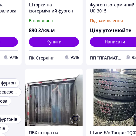
на
Шторки на
Фургон ізотермічний
 заливка
ізотермічний фургон
U0-3015
ічних
(рефрижератор)
В наявності
Під замовлення
op 689,
890
₴/кв.м
Ціну уточнюйте
и
Купити
Написати
97%
95%
9
ПК Стерлінг
ПП "ПРАГМАТЕК"
 фургон
Ізотермічні перевезення
зова
фургонів
пів
ПВХ штора на
Шини б/в Torque TQ0