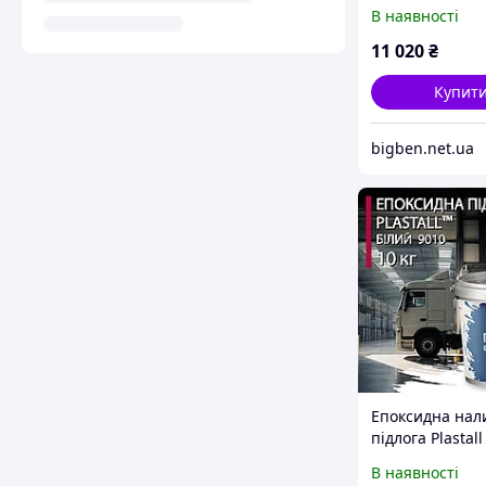
8534-9144 мм,
В наявності
Водостійкі чох
будинку на кол
11 020
₴
Високоякісний
для PP
Купит
bigben.net.ua
Епоксидна нал
підлога Plastall
ремонту підлог
В наявності
фургона