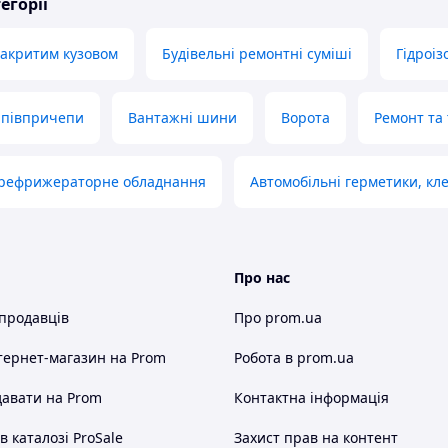
егорії
закритим кузовом
Будівельні ремонтні суміші
Гідроіз
апівпричепи
Вантажні шини
Ворота
Ремонт та
 рефрижераторне обладнання
Автомобільні герметики, кле
Про нас
 продавців
Про prom.ua
тернет-магазин
на Prom
Робота в prom.ua
авати на Prom
Контактна інформація
 каталозі ProSale
Захист прав на контент