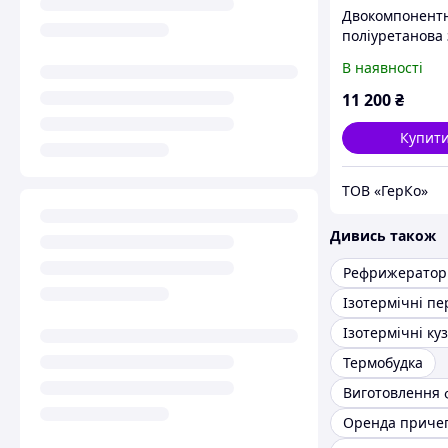
Двокомпонент
поліуретанова
підлог ізотерм
В наявності
фургонів Körap
15кг
11 200
₴
Купит
ТОВ «ГерКо»
Дивись також
Рефрижератор
Ізотермічні ку
Термобудка
Виготовлення 
Оренда приче