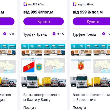
промислового холоду
споруд
83
83
від
₴
/міс
від
₴
/міс
.м
від
999
₴/пог.м
від
999
₴/пог.м
и
Купити
Купити
97%
97%
9
Турфан Трейд
Турфан Трейд
езення
Вантажоперевезення
Вантажоперевезення
циз
із Балти у Балту
із Березівки в
Березівку
Послуга
Послуга