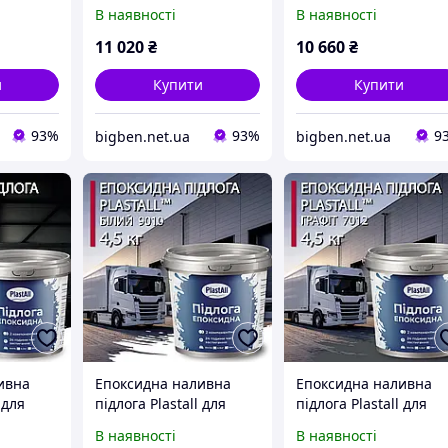
8534-9144 мм,
6096-6706 мм,
В наявності
В наявності
ли для
Водостійкі чохли для
Водостійкі чохли для
есах,
будинку на колесах,
будинку на колесах,
11 020
₴
10 660
₴
 брезент
Високоякісний брезент
Високоякісний брезе
для PP
для PP
и
Купити
Купити
93%
93%
9
bigben.net.ua
bigben.net.ua
ивна
Епоксидна наливна
Епоксидна наливна
 для
підлога Plastall для
підлога Plastall для
ремонту підлоги
ремонту будки
В наявності
В наявності
фургона
рефрижератора 4.8 к