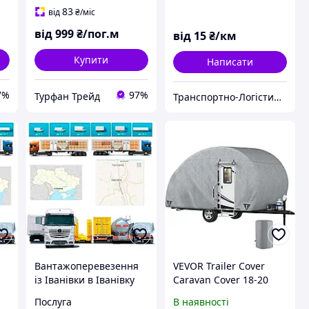
блок-контейнерів
83
від
₴
/міс
від
999
₴/пог.м
від
15
₴/км
Купити
Написати
7%
97%
Турфан Трейд
Транспортно-Логістична Компанія «Logistic Systems»
Вантажоперевезення
VEVOR Trailer Cover
із Іванівки в Іванівку
Caravan Cover 18-20
Feet Protective Cover
Послуга
В наявності
Брезент PP 35880