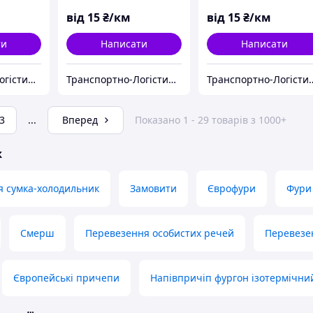
від
15
₴/км
від
15
₴/км
ти
Написати
Написати
Транспортно-Логістична Компанія «Logistic Systems»
Транспортно-Логістична Компанія «Logistic Systems»
Транспортно-Логістична Ко
3
...
Вперед
Показано 1 - 29 товарів з 1000+
ж
я сумка-холодильник
Замовити
Єврофури
Фури
Смерш
Перевезення особистих речей
Перевезе
Європейські причепи
Напівпричіп фургон ізотермічни