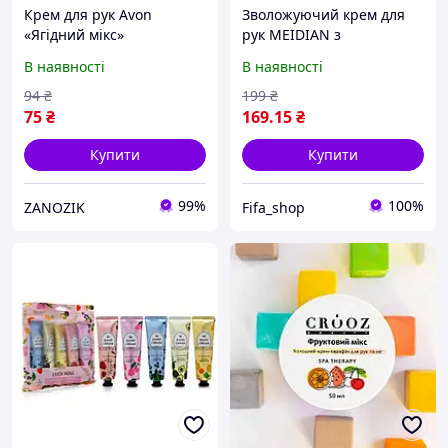
Крем для рук Avon
Зволожуючий крем для
«Ягідний мікс»
рук MEIDIAN з
фруктовими екстрактами,
В наявності
В наявності
30 г
94
₴
199
₴
75
₴
169
.15
₴
Купити
Купити
99%
100%
ZANOZIK
Fifa_shop