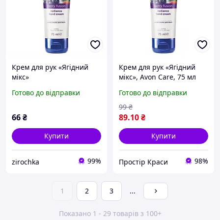
Крем для рук «Ягідний
Крем для рук «Ягідний
мікс»
мікс», Avon Care, 75 мл
Готово до відправки
Готово до відправки
99
₴
66
₴
89
.10
₴
Купити
Купити
99%
98%
zirochka
Простір Краси
1
2
3
...
Показано 1 - 29 товарів з 100+