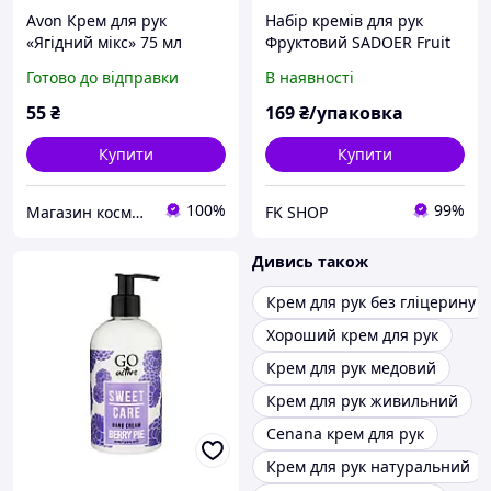
Avon Крем для рук
Набір кремів для рук
«Ягідний мікс» 75 мл
Фруктовий SADOER Fruit
Ice Cream Set, 5 шт по 35
Готово до відправки
В наявності
г
55
₴
169
₴/упаковка
Купити
Купити
100%
99%
Магазин косметики та ароматів
FK SHOP
Дивись також
Крем для рук без гліцерину
Хороший крем для рук
Крем для рук медовий
Крем для рук живильний
Сenana крем для рук
Крем для рук натуральний