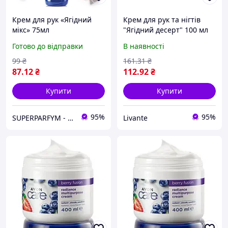
Крем для рук «Ягідний
Крем для рук та нігтів
мікс» 75мл
"Ягідний десерт" 100 мл
ENERGY OF VITAMINS "Lv"
Готово до відправки
В наявності
99
₴
161
.31
₴
87
.12
₴
112
.92
₴
Купити
Купити
95%
95%
SUPERPARFYM - Парфуми і косметика
Livante