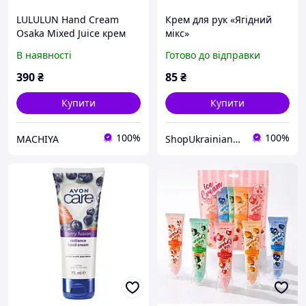
LULULUN Hand Cream
Крем для рук «Ягідний
Osaka Mixed Juice крем
мікс»
для рук з фруктовим
В наявності
Готово до відправки
міксом, 30 гр
390
₴
85
₴
Купити
Купити
100%
100%
MACHIYA
ShopUkrainian123