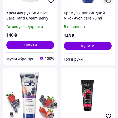
Крем для рук Go Active
Крем для рук «Ягідний
Care Hand Cream Berry
мікс» Avon care 75 ml
Pie, антиоксидант,
Готово до відправки
В наявності
ягідний пиріг, 350ml
140
₴
143
₴
Купити
Купити
100%
Мультибрендовий магазин нігтьвого сервісу "Nail Art Centre Mozart"
Топ в руки