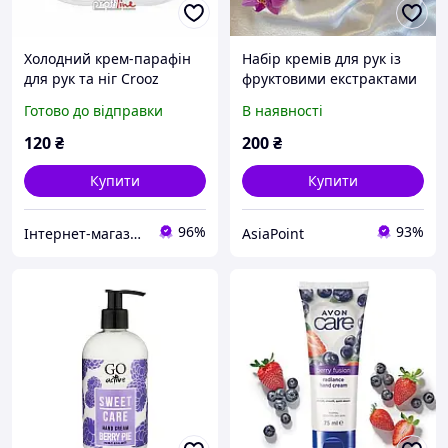
Холодний крем-парафін
Набір кремів для рук із
для рук та ніг Crooz
фруктовими екстрактами
Bubble Фруктовий мікс,
Luofmiss
Готово до відправки
В наявності
50 мл
120
₴
200
₴
Купити
Купити
96%
93%
Інтернет-магазин матеріалів для нарощування нігтів та вій
AsiaPoint