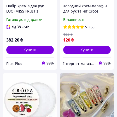
Набір кремів для рук
Холодний крем-парафін
LUOFMISS FRUIT з
для рук та ніг Crooz
фруктовими екстрактами
Фруктовий Мікс 50 мл
Готово до відправки
В наявності
5в1
38
від
₴
/міс
5.0
(2)
165
₴
382
.20
₴
120
₴
Купити
Купити
99%
99%
Plus-Plus
Інтернет-магазин Star Beauty