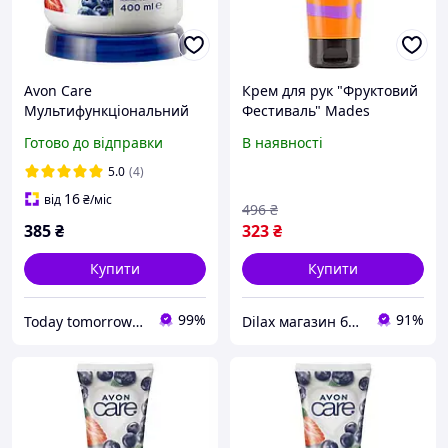
Avon Care
Крем для рук "Фруктовий
Мультифункціональний
Фестиваль" Mades
крем для обличчя, рук і
Cosmetics Recipes Fruity
Готово до відправки
В наявності
тіла «Ягідний мікс» 400 мл
Festival Hand Cream
100ml (900503)
5.0
(4)
16
від
₴
/міс
496
₴
385
₴
323
₴
Купити
Купити
99%
91%
Today tomorrow always Avon
Dilax магазин брендових дитячих іграшок та товарів для батьків.