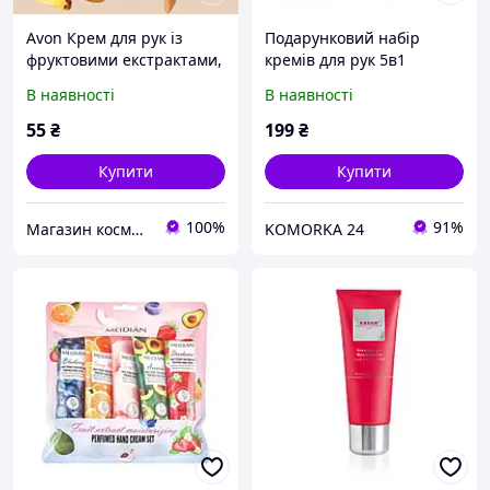
Avon Крем для рук із
Подарунковий набір
фруктовими екстрактами,
кремів для рук 5в1
75 мл
Фруктові запахи
В наявності
В наявності
55
₴
199
₴
Купити
Купити
100%
91%
Магазин косметики та ароматів
KOMORKA 24