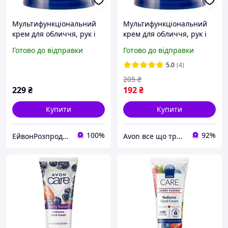
Мультифункціональний
Мультифункціональний
крем для обличчя, рук і
крем для обличчя, рук і
тіла «Ягідний мікс» 400 мл
тіла «Ягідний мікс» 400 мл
Готово до відправки
Готово до відправки
AVON CARE
5.0
(4)
205
₴
229
₴
192
₴
Купити
Купити
100%
92%
ЕйвонРозпродаж
Avon все що треба та навіть більше від Анни