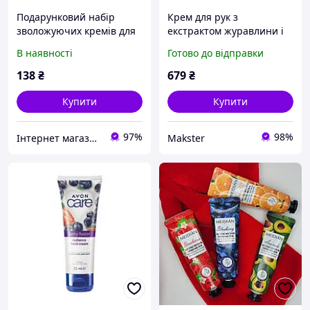
Подарунковий набір
Крем для рук з
зволожуючих кремів для
екстрактом журавлини і
рук 5 штук х 30 г з
сечовиною 75 мл
В наявності
Готово до відправки
фруктовими ароматами
(CRANBERRY HANDCREME)
138
₴
679
₴
Купити
Купити
97%
98%
Інтернет магазин "Сustom"
Makster