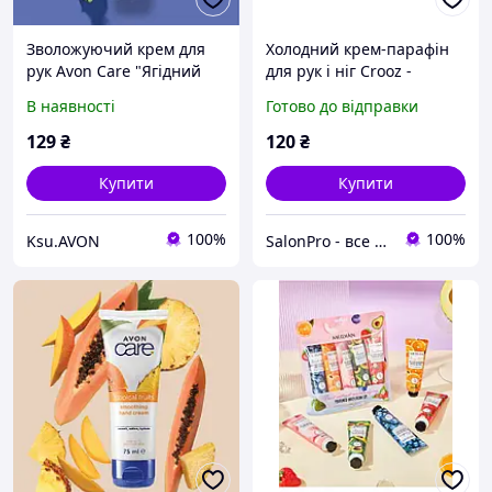
Зволожуючий крем для
Холодний крем-парафін
рук Avon Care "Ягідний
для рук і ніг Crooz -
мікс", 75 мл
Фруктовий мікс, 50 мл
В наявності
Готово до відправки
129
₴
120
₴
Купити
Купити
100%
100%
Ksu.AVON
SalonPro - все для Вашої краси