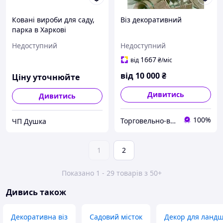
Ковані вироби для саду,
Віз декоративний
парка в Харкові
Недоступний
Недоступний
1667
від
₴
/міс
від
10 000
₴
Ціну уточнюйте
Дивитись
Дивитись
100%
Торговельно-виробнича компанія "ДОМЗА"
ЧП Душка
1
2
Показано 1 - 29 товарів з 50+
Дивись також
Декоративна віз
Садовий місток
Декор для ланд