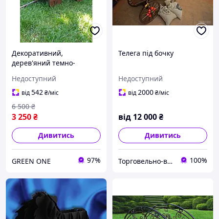
Декоративний,
Телега під бочку
дерев'яний темно-
коричневий візок ручної
Недоступний
Недоступний
роботи для саду та
подвір'я, 80х50 см
542
2000
від
₴
/міс
від
₴
/міс
6 500
₴
3 250
₴
від
12 000
₴
Дивитись
Дивитись
97%
100%
GREEN ONE
Торговельно-виробнича компанія "ДОМЗА"