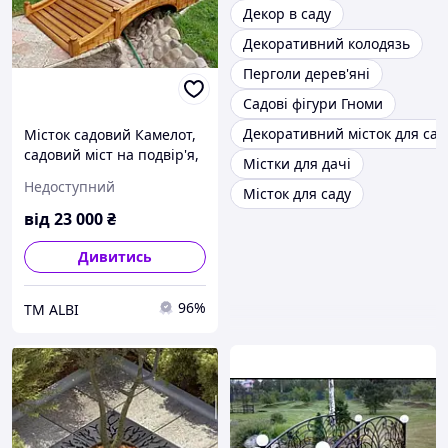
Декор в саду
Декоративний колодязь
Перголи дерев'яні
Садові фігури Гноми
Декоративний місток для сад
Місток садовий Камелот,
садовий міст на подвір'я,
Містки для дачі
місток на дачу з дерева,
Недоступний
Місток для саду
дерев'яний міст
від
23 000
₴
Дивитись
96%
ТМ ALBI