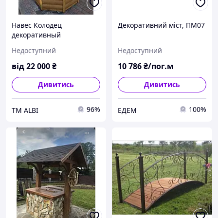
Навес Колодец
Декоративний міст, ПМ07
декоративный
деревянный
Недоступний
Недоступний
від
22 000
₴
10 786
₴/пог.м
Дивитись
Дивитись
96%
100%
ТМ ALBI
ЕДЕМ