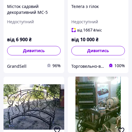
Місток садовий
Телега з гілок
декоративний МС-5
Сонечко 1,8м
Недоступний
Недоступний
1667
від
₴
/міс
від
6 900
₴
від
10 000
₴
Дивитись
Дивитись
96%
100%
GrandSell
Торговельно-виробнича компанія "ДОМЗА"