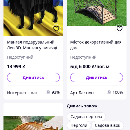
Мангал подарувальний
Місток декоративний для
Лев 3D, Мангал у вигляді
дачі
тварин з товстої сталі,
Недоступний
Недоступний
дорогий подарунок
начальнику
13 999
₴
від
6 000
₴/пог.м
Дивитись
Дивитись
93%
100%
Интернет - магазин "Davir" - Здоровье,спорт,досуг.
Арт Бастіон
Дивись також
Садова пергола
Перголи
Садова візок