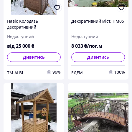
Навіс Колодязь
Декоративний міст, ПМ05
декоративний
дерев'яний. Криниця
Недоступний
Недоступний
від
25 000
₴
8 033
₴/пог.м
Дивитись
Дивитись
96%
100%
ТМ ALBI
ЕДЕМ