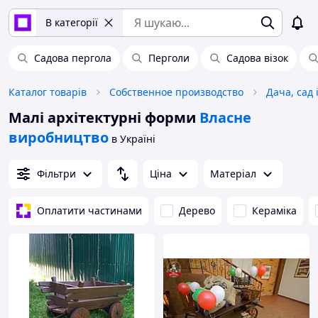
В категорії
Садова пергола
Перголи
Садова візок
Каталог товарів
Собственное производство
Дача, сад 
Малі архітектурні форми
Власне
виробництво
в Україні
Фільтри
Ціна
Матеріал
Оплатити частинами
Дерево
Кераміка