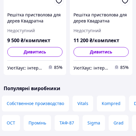
Решітка пристволова для
Решітка пристволова для
дерев Квадратна
дерев Квадратна
100х100х50 см чавунна
100х100х50 см чавунна
Недоступний
Недоступний
9 500
₴/комплект
11 200
₴/комплект
Дивитись
Дивитись
85%
85%
УютХаус: інтернет-магазин меблів
УютХаус: інтернет-магазин меблів
Популярні виробники
Собственное производство
Vitals
Kompred
D
ОСТ
Промінь
ТАФ-87
Sigma
Grad