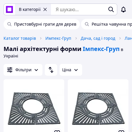
В категорії
Пристовбурні грати для дерев
Решітка чавунна п
Каталог товарів
Импекс-Груп
Дача, сад і город
Лан
Малі архітектурні форми
Імпекс-Груп
в
Україні
Фільтри
Ціна