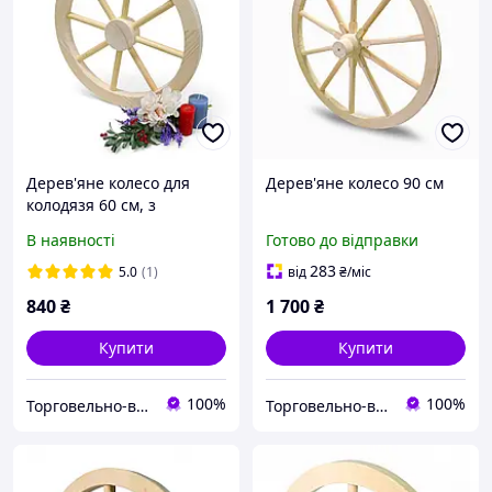
Дерев'яне колесо для
Дерев'яне колесо 90 см
колодязя 60 см, з
круглими шпицями (тип
В наявності
Готово до відправки
2-1)
283
5.0
(1)
від
₴
/міс
840
₴
1 700
₴
Купити
Купити
100%
100%
Торговельно-виробнича компанія "ДОМЗА"
Торговельно-виробнича компанія "ДОМЗА"