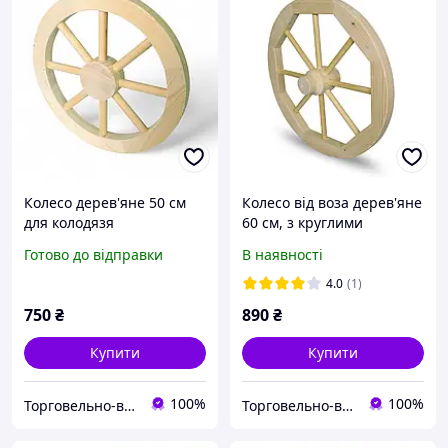
Колесо дерев'яне 50 см
Колесо від воза дерев'яне
для колодязя
60 см, з круглими
спицями (тип 3)
Готово до відправки
В наявності
4.0
(1)
750
₴
890
₴
Купити
Купити
100%
100%
Торговельно-виробнича компанія "ДОМЗА"
Торговельно-виробнича компанія "ДОМЗА"