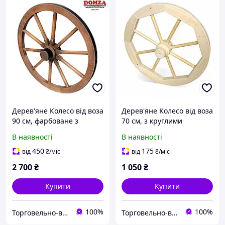
Дерев'яне Колесо від воза
Дерев'яне Колесо від воза
90 см, фарбоване з
70 см, з круглими
металевим ободом
спицями (тип 3)
В наявності
В наявності
450
175
від
₴
/міс
від
₴
/міс
2 700
₴
1 050
₴
Купити
Купити
100%
100%
Торговельно-виробнича компанія "ДОМЗА"
Торговельно-виробнича компанія "ДОМЗА"