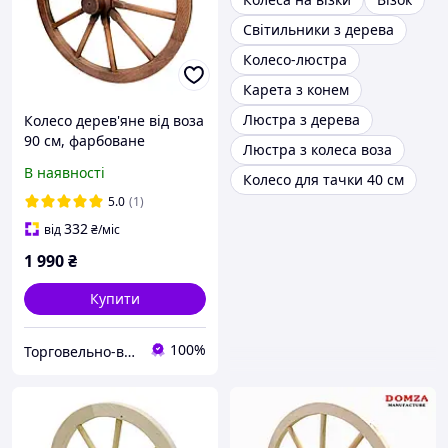
Світильники з дерева
Колесо-люстра
Карета з конем
Люстра з дерева
Колесо дерев'яне від воза
90 см, фарбоване
Люстра з колеса воза
В наявності
Колесо для тачки 40 см
5.0
(1)
332
від
₴
/міс
1 990
₴
Купити
100%
Торговельно-виробнича компанія "ДОМЗА"