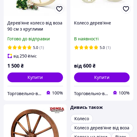
Дерев'яне колесо від воза
Колесо дерев'яне
90 см з круглими
шпицями (тип 2)
Готово до відправки
В наявності
5.0
(1)
5.0
(1)
250
від
₴
/міс
1 500
₴
від
600
₴
Купити
Купити
100%
100%
Торговельно-виробнича компанія "ДОМЗА"
Торговельно-виробнича компанія "ДОМЗА"
Дивись також
Колесо
Колесо дерев'яне від воза
Колеса на візки
Візок