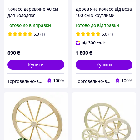
Колесо дерев'яне 40 см
Дерев'яне колесо від воза
для колодязя
100 см з круглими
шпицями (тип 2)
Готово до відправки
Готово до відправки
5.0
(1)
5.0
(1)
300
від
₴
/міс
690
₴
1 800
₴
Купити
Купити
100%
100%
Торговельно-виробнича компанія "ДОМЗА"
Торговельно-виробнича компанія "ДОМЗА"