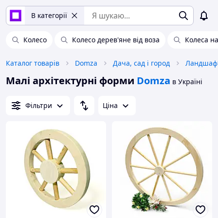
В категорії
Колесо
Колесо дерев'яне від воза
Колеса на
Каталог товарів
Domza
Дача, сад і город
Ландшафт
Малі архітектурні форми
Domza
в Україні
Фільтри
Ціна