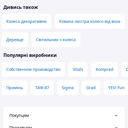
Дивись також
Колесо декоративне
Кована люстра колесо від воза
Деревце
Світильник з колеса
Популярні виробники
Собственное производство
Vitals
Kompred
D
Промінь
ТАФ-87
Sigma
Grad
YES! Fun
Покупцям
Продавцям