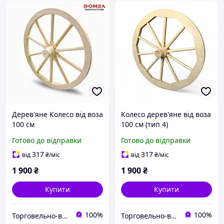
Дерев'яне Колесо від воза
Колесо дерев'яне від воза
100 см
100 см (тип 4)
Готово до відправки
Готово до відправки
317
317
від
₴
/міс
від
₴
/міс
1 900
₴
1 900
₴
Купити
Купити
100%
100%
Торговельно-виробнича компанія "ДОМЗА"
Торговельно-виробнича компанія "ДОМЗА"