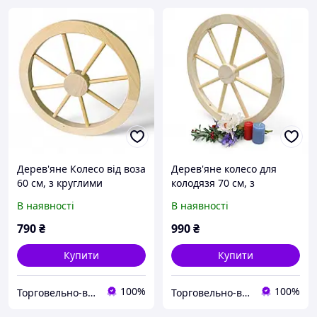
Дерев'яне Колесо від воза
Дерев'яне колесо для
60 см, з круглими
колодязя 70 см, з
спицями (тип 2)
круглими шпицями (тип
В наявності
В наявності
2-1)
790
₴
990
₴
Купити
Купити
100%
100%
Торговельно-виробнича компанія "ДОМЗА"
Торговельно-виробнича компанія "ДОМЗА"