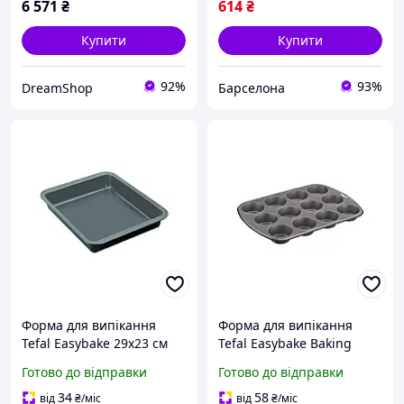
6 571
₴
614
₴
Купити
Купити
92%
93%
DreamShop
Барселона
Форма для випікання
Форма для випікання
Tefal Easybake 29x23 см
Tefal Easybake Baking
(J1744674) (o378057)
Muffin на 12 шт (J1745074)
Готово до відправки
Готово до відправки
(b468411)
34
58
від
₴
/міс
від
₴
/міс