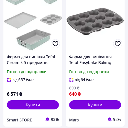
Форма для випічки Tefal
Форма для випікання
Ceramik 5 предметів
Tefal Easybake Baking
(J175S504)
Muffin на 12 шт J1745074
Готово до відправки
Готово до відправки
mars
657
64
від
₴
/міс
від
₴
/міс
800
₴
6 571
₴
640
₴
Купити
Купити
93%
92%
Smart STORE
Mars