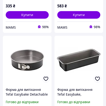
335
₴
583
₴
Купити
Купити
98%
98%
MAMS
MAMS
Форма для випікання
Форма для випікання
Tefal Easybake Detachable
Tefal Easybake,
28 см (J1241474) (a468412)
30см,прямокутна,
Готово до відправки
Готово до відправки
вуглецева сталь, сірий