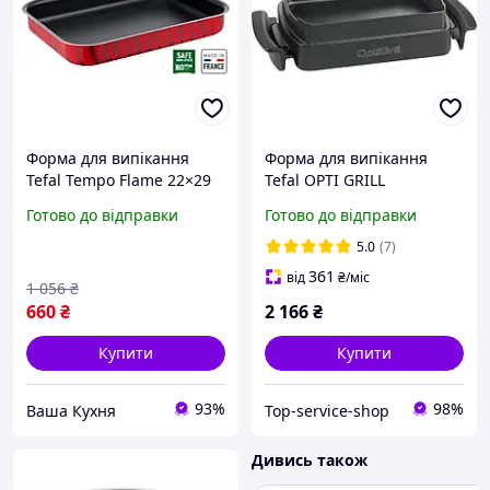
Форма для випікання
Форма для випікання
Tefal Tempo Flame 22×29
Tefal OPTI GRILL
см J5714682
GC712D34 GC706D34 Tefal
Готово до відправки
Готово до відправки
OPTIGRILL Elite GC750D30
(XA722870) TYP 8355
5.0
(7)
SERIE1
361
від
₴
/міс
1 056
₴
660
₴
2 166
₴
Купити
Купити
93%
98%
Ваша Кухня
Top-service-shop
Дивись також