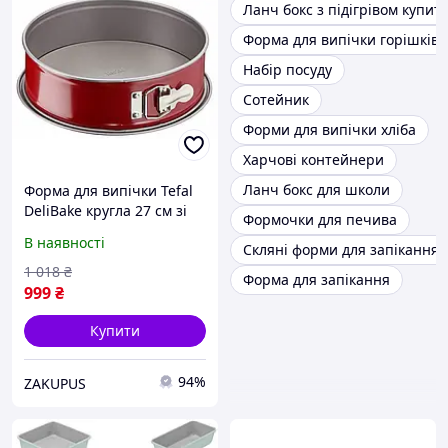
Ланч бокс з підігрівом купит
Форма для випічки горішків
Набір посуду
Сотейник
Форми для випічки хліба
Харчові контейнери
Ланч бокс для школи
Форма для випічки Tefal
DeliBake кругла 27 см зі
Формочки для печива
знімним дном
В наявності
Скляні форми для запікання
антипригарна Червоний
(J1641474)
1 018
₴
Форма для запікання
999
₴
Купити
94%
ZAKUPUS