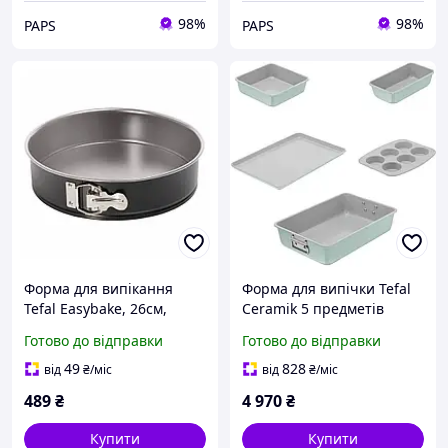
98%
98%
PAPS
PAPS
Форма для випікання
Форма для випічки Tefal
Tefal Easybake, 26см,
Ceramik 5 предметів
вуглецева сталь,
(J175S504)
Готово до відправки
Готово до відправки
роз'ємна, кругла, сірий
(J1741374) u
49
828
від
₴
/міс
від
₴
/міс
489
₴
4 970
₴
Купити
Купити