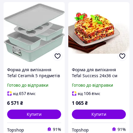
Форма для випікання
Форма для випікання
Tefal Ceramik 5 предметів
Tefal Success 24х36 см
(J175S504) ( 27144 )
(J1601502) ( 15211 )
Готово до відправки
Готово до відправки
657
106
від
₴
/міс
від
₴
/міс
6 571
₴
1 065
₴
Купити
Купити
91%
91%
Topshop
Topshop