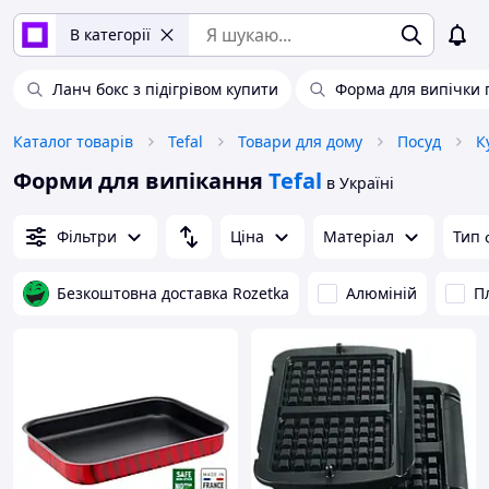
В категорії
Ланч бокс з підігрівом купити
Форма для випічки 
Каталог товарів
Tefal
Товари для дому
Посуд
К
Форми для випікання
Tefal
в Україні
Фільтри
Ціна
Матеріал
Тип
Безкоштовна доставка Rozetka
Алюміній
П