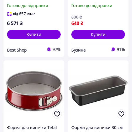
(J175S504) ( 16806 )
Muffin на 12 шт J1745074
Готово до відправки
Готово до відправки
buzyna
657
від
₴
/міс
800
₴
6 571
₴
640
₴
Купити
Купити
97%
91%
Best Shop
Бузина
Форма для випічки Tefal
Форма для випічки 30 см