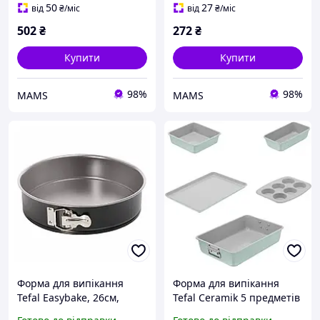
(J1740174) (t615616)
50
27
від
₴
/міс
від
₴
/міс
502
₴
272
₴
Купити
Купити
98%
98%
MAMS
MAMS
Форма для випікання
Форма для випікання
Tefal Easybake, 26см,
Tefal Ceramik 5 предметів
вуглецева сталь,
(J175S504) ( 16806 ) SV