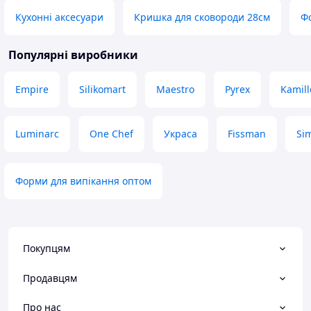
Кухонні аксесуари
Кришка для сковороди 28см
Фо
Популярні виробники
Empire
Silikomart
Maestro
Pyrex
Kamill
Luminarc
One Chef
Украса
Fissman
Si
Форми для випікання оптом
Покупцям
Продавцям
Про нас