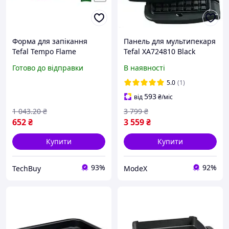
Форма для запікання
Панель для мультипекаря
Tefal Tempo Flame
Tefal XA724810 Black
J5714682, тефлонове
Готово до відправки
В наявності
покриття, 22×29 см
5.0
(1)
593
від
₴
/міс
1 043
.20
₴
3 799
₴
652
₴
3 559
₴
Купити
Купити
93%
92%
TechBuy
ModeX