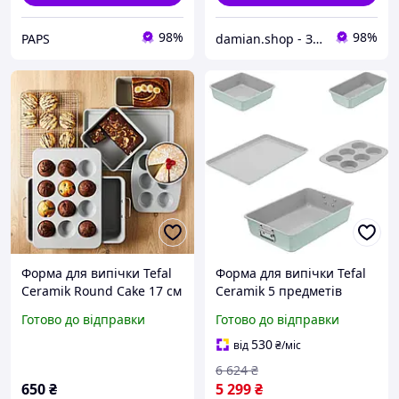
98%
98%
PAPS
damian.shop - Знайдеться все! Техніка і не лише...
Форма для випічки Tefal
Форма для випічки Tefal
Ceramik Round Cake 17 см
Ceramik 5 предметів
(J1756004)
(J175S504)
Готово до відправки
Готово до відправки
530
від
₴
/міс
6 624
₴
650
₴
5 299
₴