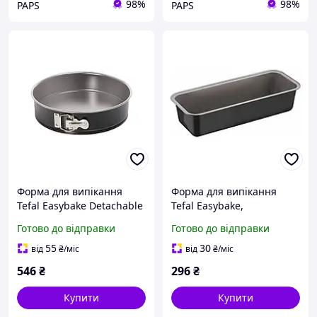
98%
98%
PAPS
PAPS
Форма для випікання
Форма для випікання
Tefal Easybake Detachable
Tefal Easybake,
28 см (J1241474) d
30см,прямокутна,
Готово до відправки
Готово до відправки
вуглецева сталь, сірий
(J1740174) c
55
30
від
₴
/міс
від
₴
/міс
546
₴
296
₴
Купити
Купити