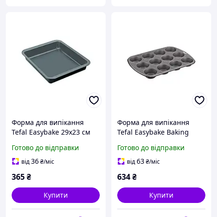
Форма для випікання
Форма для випікання
Tefal Easybake 29x23 см
Tefal Easybake Baking
(J1744674) p
Muffin на 12 шт (J1745074)
Готово до відправки
Готово до відправки
y
36
63
від
₴
/міс
від
₴
/міс
365
₴
634
₴
Купити
Купити