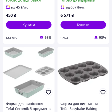
Готово до відправки
Готово до відправки
роз'ємна, кругла, сірий
(J1741374) (n615617)
45
657
від
₴
/міс
від
₴
/міс
450
₴
6 571
₴
Купити
Купити
98%
93%
MAMS
SovA
Форма для випікання
Форма для випікання
Tefal Ceramik 5 предметів
Tefal Easybake Baking