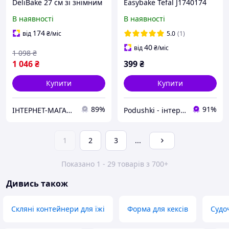
DeliBake 27 см зі знімним
Easybake Tefal J1740174
дном червона
В наявності
В наявності
174
від
₴
/міс
5.0
(1)
40
від
₴
/міс
1 098
₴
1 046
₴
399
₴
Купити
Купити
89%
91%
ІНТЕРНЕТ-МАГАЗИН "Доставлено "
Podushki - інтернет-магазин Подушки
1
2
3
...
Показано 1 - 29 товарів з 700+
Дивись також
Скляні контейнери для їжі
Форма для кексів
Судоч