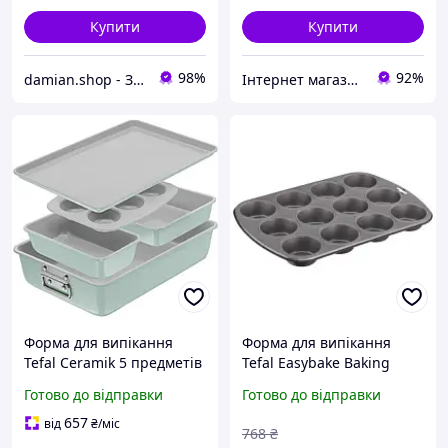
Купити
Купити
98%
92%
damian.shop - Знайдеться все! Техніка і не лише...
Інтернет магазин "pro100market"
Форма для випікання
Форма для випікання
Tefal Ceramik 5 предметів
Tefal Easybake Baking
(J175S504) ( 16806 ) DS
Muffin на 12 шт J1745074
Готово до відправки
Готово до відправки
barca
657
від
₴
/міс
768
₴