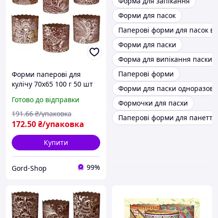
Форма для запікання
Форми для пасок
Паперові форми для пасок в
Форми для паски
Форма для випікання паски
Паперові форми
Форми паперові для
кулічу 70х65 100 г 50 шт
Форми для паски одноразові
Пасхального Формочки
Готово до відправки
Формочки для пасхи
великодня для Великодні
випічки пасхи та пасок
191
.66
₴/упаковка
Паперові форми для панетто
172
.50
₴/упаковка
Купити
99%
Gord-Shop