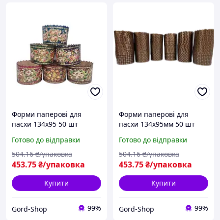
Форми паперові для
Форми паперові для
пасхи 134х95 50 шт
пасхи 134х95мм 50 шт
Формочки великодні для
Формочки великодні для
Готово до відправки
Готово до відправки
Великодньої випічки
Великодньої випічки
пасок та куліча
пасок та куліча
504
.16
₴/упаковка
504
.16
₴/упаковка
453
.75
₴/упаковка
453
.75
₴/упаковка
Купити
Купити
99%
99%
Gord-Shop
Gord-Shop