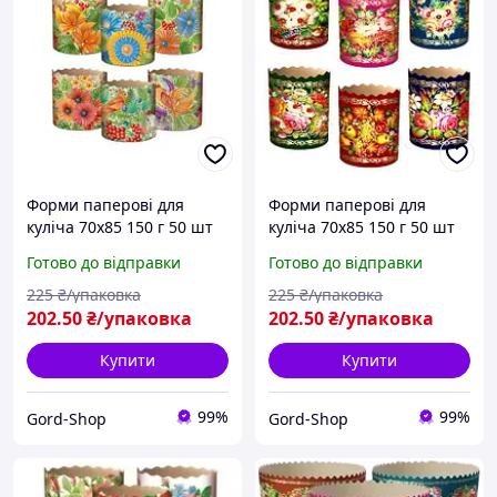
Форми паперові для
Форми паперові для
куліча 70х85 150 г 50 шт
куліча 70х85 150 г 50 шт
Пасхального Формочки
Пасхального Формочки
Готово до відправки
Готово до відправки
великодні для
великодні для
Великодньої випічки
Великодньої випічки
225
₴/упаковка
225
₴/упаковка
пасхи та пасок
пасхи та пасок
202
.50
₴/упаковка
202
.50
₴/упаковка
Купити
Купити
99%
99%
Gord-Shop
Gord-Shop