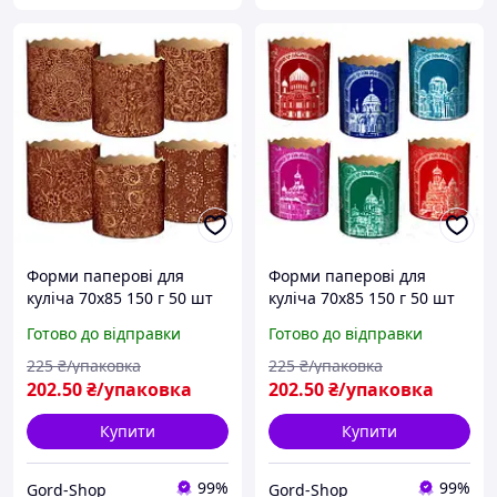
Форми паперові для
Форми паперові для
куліча 70х85 150 г 50 шт
куліча 70х85 150 г 50 шт
Пасхального Формочки
Пасхального Формочки
Готово до відправки
Готово до відправки
великодні для
великодні для
Великодньої випічки
Великодньої випічки
225
₴/упаковка
225
₴/упаковка
пасхи та пасок
пасхи та пасок
202
.50
₴/упаковка
202
.50
₴/упаковка
Купити
Купити
99%
99%
Gord-Shop
Gord-Shop