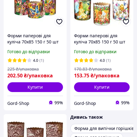
Форми паперові для
Форми паперові для
куліча 70х85 150 г 50 шт
куліча 70х85 150 г 50 шт
Пасхального Формочки
Пасхального Формочки
Готово до відправки
Готово до відправки
великодні для
великодні для
Великодньої випічки
Великодньої випічки
4.0
(1)
4.0
(1)
пасхи та пасок
пасхи та пасок
225
₴/упаковка
170
.83
₴/упаковка
202
.50
₴/упаковка
153
.75
₴/упаковка
Купити
Купити
99%
99%
Gord-Shop
Gord-Shop
Дивись також
Форма для випічки горішків