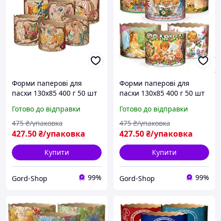
Форми паперові для
Форми паперові для
пасхи 130х85 400 г 50 шт
пасхи 130х85 400 г 50 шт
Формочки великодні для
Формочки великодні для
Готово до відправки
Готово до відправки
великодньої випічки
великодньої випічки
куліча та пасок
куліча та пасок
475
₴/упаковка
475
₴/упаковка
427
.50
₴/упаковка
427
.50
₴/упаковка
Купити
Купити
99%
99%
Gord-Shop
Gord-Shop