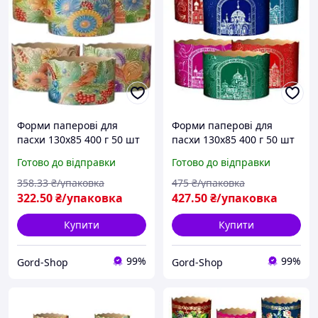
Форми паперові для
Форми паперові для
пасхи 130х85 400 г 50 шт
пасхи 130х85 400 г 50 шт
Формочки великодні для
Формочки великодні для
Готово до відправки
Готово до відправки
великодньої випічки
великодньої випічки
куліча та пасок
куліча та пасок
358
.33
₴/упаковка
475
₴/упаковка
322
.50
₴/упаковка
427
.50
₴/упаковка
Купити
Купити
99%
99%
Gord-Shop
Gord-Shop