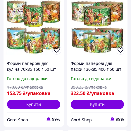
Форми паперові для
Форми паперові для
куліча 70х85 150 г 50 шт
пасхи 130х85 400 г 50 шт
Пасхального Формочки
Формочки великодні для
Готово до відправки
Готово до відправки
великодні для
великодньої випічки
Великодньої випічки
куліча та пасок
170
.83
₴/упаковка
358
.33
₴/упаковка
пасхи та пасок
153
.75
₴/упаковка
322
.50
₴/упаковка
Купити
Купити
99%
99%
Gord-Shop
Gord-Shop