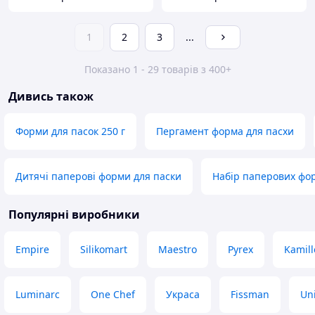
1
2
3
...
Показано 1 - 29 товарів з 400+
Дивись також
Форми для пасок 250 г
Пергамент форма для пасхи
Дитячі паперові форми для паски
Набір паперових фо
Популярні виробники
Empire
Silikomart
Maestro
Pyrex
Kamill
Luminarc
One Chef
Украса
Fissman
Un