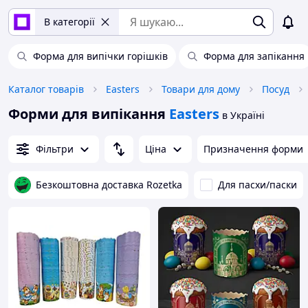
В категорії
Форма для випічки горішків
Форма для запікання
Каталог товарів
Easters
Товари для дому
Посуд
Форми для випікання
Easters
в Україні
Фільтри
Ціна
Призначення форми
Безкоштовна доставка Rozetka
Для пасхи/паски