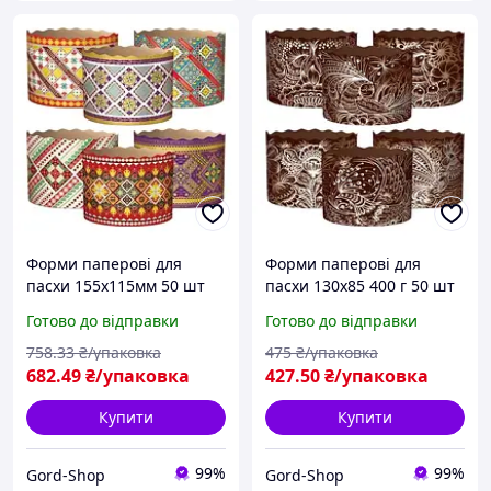
Форми паперові для
Форми паперові для
пасхи 155х115мм 50 шт
пасхи 130х85 400 г 50 шт
Формочки великодні для
Формочки великодні для
Готово до відправки
Готово до відправки
Великодньої випічки
великодньої випічки
пасок та куліча
куліча та пасок
758
.33
₴/упаковка
475
₴/упаковка
682
.49
₴/упаковка
427
.50
₴/упаковка
Купити
Купити
99%
99%
Gord-Shop
Gord-Shop