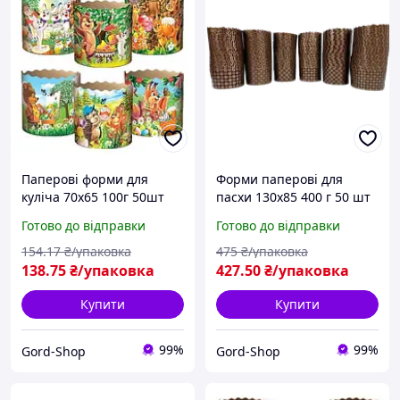
Паперові форми для
Форми паперові для
куліча 70х65 100г 50шт
пасхи 130х85 400 г 50 шт
Великоднього Формочки
Формочки великодні для
Готово до відправки
Готово до відправки
великодні для
великодньої випічки
великодньої випічки
куліча та пасок
154
.17
₴/упаковка
475
₴/упаковка
паски пасок
138
.75
₴/упаковка
427
.50
₴/упаковка
Купити
Купити
99%
99%
Gord-Shop
Gord-Shop