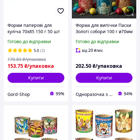
Форми паперові для
Форма для випічки Паски
куліча 70х85 150 г 50 шт
Золоті собори 100 г ø70мм
Пасхального Формочки
висота 65мм (50 шт)
Готово до відправки
Готово до відправки
великодні для
панеттоне Паска
Великодньої випічки
20
5.0
(2)
від
₴
/міс
пасхи та пасок
170
.83
₴/упаковка
153
.75
₴/упаковка
202
.50
₴/упаковка
Купити
Купити
99%
94%
Gord-Shop
Одноразочка з асортиментом 5000+