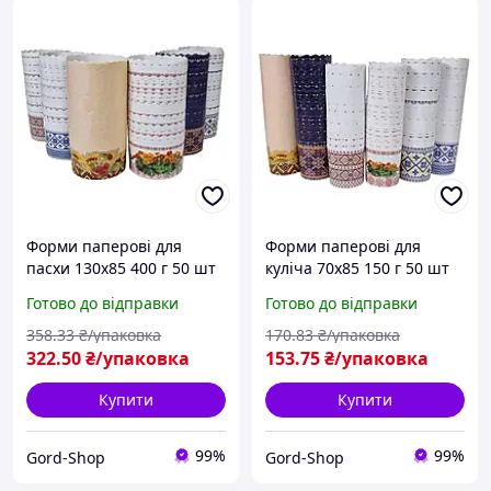
Форми паперові для
Форми паперові для
пасхи 130х85 400 г 50 шт
куліча 70х85 150 г 50 шт
Формочки великодні для
Пасхального Формочки
Готово до відправки
Готово до відправки
великодньої випічки
великодні для
куліча та пасок
Великодньої випічки
358
.33
₴/упаковка
170
.83
₴/упаковка
пасхи та пасок
322
.50
₴/упаковка
153
.75
₴/упаковка
Купити
Купити
99%
99%
Gord-Shop
Gord-Shop