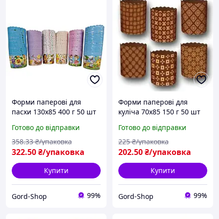
Форми паперові для
Форми паперові для
пасхи 130х85 400 г 50 шт
куліча 70х85 150 г 50 шт
Формочки великодні для
Пасхального Формочки
Готово до відправки
Готово до відправки
великодньої випічки
великодні для
куліча та пасок
Великодньої випічки
358
.33
₴/упаковка
225
₴/упаковка
пасхи та пасок
322
.50
₴/упаковка
202
.50
₴/упаковка
Купити
Купити
99%
99%
Gord-Shop
Gord-Shop