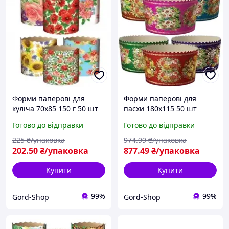
Форми паперові для
Форми паперові для
куліча 70х85 150 г 50 шт
пасхи 180х115 50 шт
Пасхального Формочки
Формочки великодні для
Готово до відправки
Готово до відправки
великодні для
Великодньої випічки
Великодньої випічки
пасок та куліча
225
₴/упаковка
974
.99
₴/упаковка
пасхи та пасок
202
.50
₴/упаковка
877
.49
₴/упаковка
Купити
Купити
99%
99%
Gord-Shop
Gord-Shop