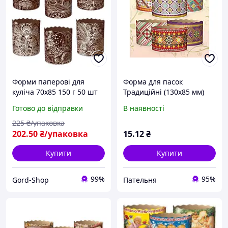
Форми паперові для
Форма для пасок
куліча 70х85 150 г 50 шт
Традиційні (130х85 мм)
Пасхального Формочки
EASTERS
Готово до відправки
В наявності
великодні для
Великодньої випічки
225
₴/упаковка
пасхи та пасок
202
.50
₴/упаковка
15
.12
₴
Купити
Купити
99%
95%
Gord-Shop
Пательня