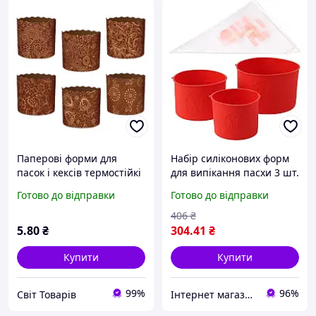
Паперові форми для
Набір силіконових форм
пасок і кексів термостійкі
для випікання пасхи 3 шт.
90/85 одноразові форми
з одноразовими
Готово до відправки
Готово до відправки
для випікання паски
кондитерськими мішками
100 шт KITUA
406
₴
5
.80
₴
304
.41
₴
Купити
Купити
99%
96%
Світ Товарів
Інтернет магазин NORIM