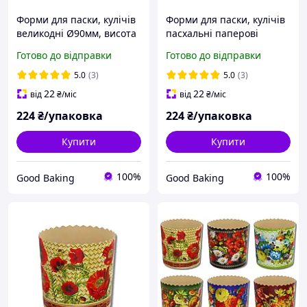
Форми для паски, кулічів
Форми для паски, кулічів
великодні Ø90мм, висота
пасхальні паперові
85мм / Форма для випічки
Ø90мм, висота 85мм /
Готово до відправки
Готово до відправки
пасок паперова з квітами
Форма для випічки пасок
одноразова 50 шт/уп
з квітами одноразова 50
5.0
(3)
5.0
(3)
шт/уп
22
22
від
₴
/міс
від
₴
/міс
224
₴/упаковка
224
₴/упаковка
Купити
Купити
100%
100%
Good Baking
Good Baking