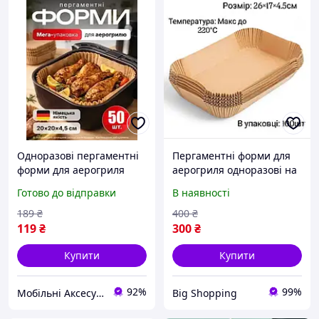
Одноразові пергаментні
Пергаментні форми для
форми для аерогриля
аерогриля одноразові на
мультипіч
26×17×4,5 см паперова
Готово до відправки
В наявності
аерафритюрниці 20 см 50
форма для запікання в
штук в упаковці
мультипечі 100 штук у
189
₴
400
₴
пакованні KAR68
119
₴
300
₴
Купити
Купити
92%
99%
Мобільні Аксесуари та Електроніка
Big Shopping