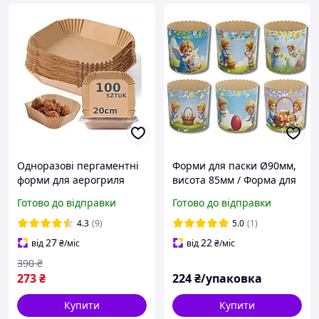
Одноразові пергаментні
Форми для паски Ø90мм,
форми для аерогриля
висота 85мм / Форма для
(аерафритюрниці) 20×20
випічки пасок паперова з
Готово до відправки
Готово до відправки
см 100 шт.
ангелами одноразова 50
шт/уп
4.3
(9)
5.0
(1)
27
22
від
₴
/міс
від
₴
/міс
390
₴
273
₴
224
₴/упаковка
Купити
Купити