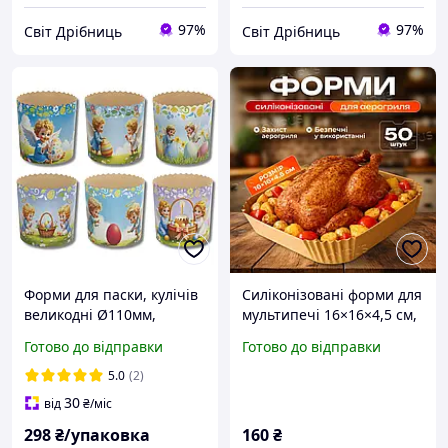
97%
97%
Світ Дрібниць
Світ Дрібниць
Форми для паски, кулічів
Силіконізовані форми для
великодні Ø110мм,
мультипечі 16×16×4,5 см,
висота 85мм / Форма для
50 шт | Одноразові
Готово до відправки
Готово до відправки
випічки пасок паперова з
паперові форми для
ангелами одноразова 50
запікання
5.0
(2)
шт/уп
30
від
₴
/міс
298
₴/упаковка
160
₴