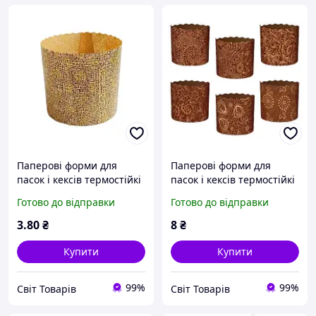
Паперові форми для
Паперові форми для
пасок і кексів термостійкі
пасок і кексів термостійкі
70/85 мм одноразові
110/85 мм одноразові
Готово до відправки
Готово до відправки
форми для випікання
форми для випікання
паски
паски
3
.80
₴
8
₴
Купити
Купити
99%
99%
Світ Товарів
Світ Товарів