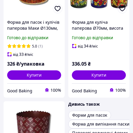
Форма для пасок і кулічів
Форма для куліча
паперова Маки Ø130мм,
паперова Ø70мм, висота
висота 85мм, 50шт/уп. /
78мм, 100 шт/уп, мікс 6
Готово до відправки
Готово до відправки
Форми великодні
дизайнів, з квітами /
одноразові
Одноразові форми для
34
5.0
(1)
від
₴
/міс
пасок
33
від
₴
/міс
326
₴/упаковка
336
.05
₴
Купити
Купити
100%
100%
Good Baking
Good Baking
Дивись також
Форми для пасок
Форма для випікання паски
Паперові великодні форми