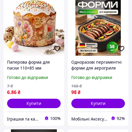
Паперова форма для
Одноразові пергаментні
паски 110×85 мм
форми для аерогриля
одноразова форма для
мультипіч
Готово до відправки
Готово до відправки
випічки паски, 200 300 г
аерафритюрниці 16 см 50
тіста, Вікторіанська, арт.
штук в упаковці
7
₴
166
₴
00053442-2
6
.86
₴
98
₴
Купити
Купити
100%
92%
Іграшки та канцтовари "Плюшево"
Мобільні Аксесуари та Електроніка