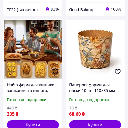
93%
100%
ТГ22 (тактичні товари)
Good Baking
Набір форм для випічки,
Паперові форми для
запікання та іншого,
паски 10 шт 110×85 мм
зручний одноразовий
200 300 г одноразові
Готово до відправки
Готово до відправки
посуд для дому та
форми для випічки,
відпочинку 100 шт
великодні, Вікторіанські
440
₴
70
₴
335
₴
68
.60
₴
Купити
Купити