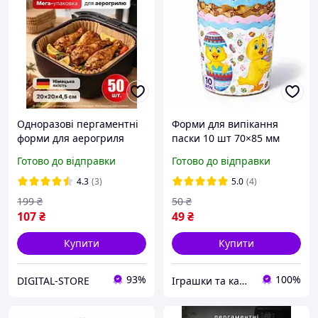
Одноразові пергаментні
Форми для випікання
форми для аерогриля
паски 10 шт 70×85 мм
мультипіч
дитячі паперові
Готово до відправки
Готово до відправки
аерафритюрниці 20см
великодні паперові
50штук в упаковці
стаканчики для пасок 100
4.3
(3)
5.0
(4)
150 г, одноразові
199
₴
50
₴
107
₴
49
₴
Купити
Купити
93%
100%
DIGITAL-STORE
Іграшки та канцтовари "Плюшево"