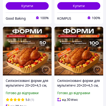
Купити
Купити
100%
100%
Good Baking
KOMPUS
Силіконізовані форми для
Силіконізовані форми для
мультипечі 20×20×4,5 см,
мультипечі 20×20×4,5 см,
50 шт | Одноразові
100 шт | Одноразові
Готово до відправки
Готово до відправки
паперові форми для
паперові форми для
запікання
запікання
30
5.0
(1)
від
₴
/міс