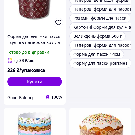
Паперові форми для пасок в
Роз'ємні форми для пасок
Картонні форми для кулічів
Великдень форма 500 г
Форма для випічки пасок
і кулічів паперова кругла
Паперові форми для пасок 1
Ø130мм, висота 85мм,
Готово до відправки
Форма для пасхи 14см
срібло, 50шт/уп. / Форми
одноразові для випікання
33
від
₴
/міс
Форму для паски роз'ємна
326
₴/упаковка
Купити
100%
Good Baking