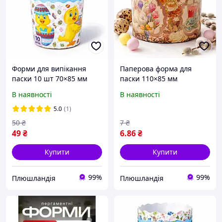
Форми для випікання
Паперова форма для
паски 10 шт 70×85 мм
паски 110×85 мм
дитячі паперові
одноразова форма для
В наявності
В наявності
великодні паперові
випічки паски, 200 300 г
стаканчики для пасок 100
тіста, Вікторіанська, арт.
5.0
(1)
150 г, одноразові
00053442-2
50
₴
7
₴
49
₴
6
.86
₴
Купити
Купити
99%
99%
Плюшландія
Плюшландія