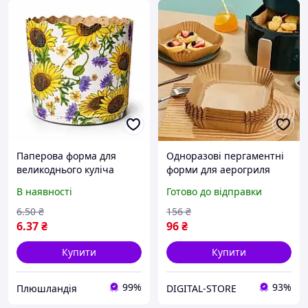
Паперова форма для
Одноразові пергаментні
великоднього куліча
форми для аерогриля
90×85 мм «Квіти»
мультипіч
В наявності
Готово до відправки
одноразова великодня
аерафритюрниці 16см
форма на 200 250 г
50штук в упаковці
6
.50
₴
156
₴
6
.37
₴
96
₴
Купити
Купити
99%
93%
Плюшландія
DIGITAL-STORE