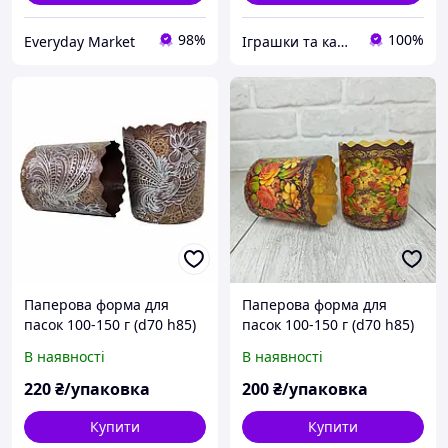
98%
100%
Everyday Market
Іграшки та канцтовари "Плюшево"
Паперова форма для
Паперова форма для
пасок 100-150 г (d70 h85)
пасок 100-150 г (d70 h85)
«Жар-Птиця», 50 шт/уп
з візерунком «Жостово»,
В наявності
В наявності
одноразові форми для
50 шт/у одноразові
випікання пасок
форми для випікання
220
₴/упаковка
200
₴/упаковка
пасок
Купити
Купити