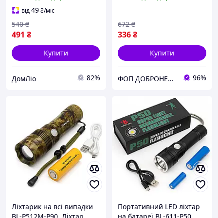
кишеньковий ліхтарик,
світлодіодний
Ліхтарик на всі випадки
кишеньковий ліхтарик
49
від
₴
/міс
XB-16 Sma_Rtko
ZM-66
540
₴
672
₴
491
₴
336
₴
Купити
Купити
82%
96%
ДомЛіо
ФОП ДОБРОНЕЦЬКА С.М.
Ліхтарик на всі випадки
Портативний LED ліхтар
BL-P512M-P90, Ліхтар
на батареї BL-611-P50,