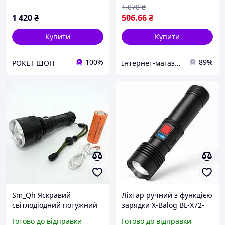
акумуляторні BK-42
тактичний ліхтар AK-10
1 078
₴
1 420
₴
506
.66
₴
Купити
Купити
100%
89%
РОКЕТ ШОП
Інтернет-магазин 1001 Дрібниця
Sm_Qh Яскравий
Ліхтар ручний з функцією
світлодіодний потужний
зарядки X-Balog BL-X72-
ліхтар, Оригінальний
P90, Потужний
Готово до відправки
Готово до відправки