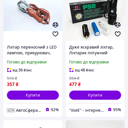
Ліхтар переносний з LED
Дуже яскравий ліхтар,
лампою, прикурювач,
Ліхтарик потужний
5м., DK-18529B
акумуляторний для дому,
Готово до відправки
Готово до відправки
Ліхтар ручний металевий
FS-12
36
48
від
₴
/міс
від
₴
/міс
510
₴
954
₴
357
₴
477
₴
Купити
Купити
92%
95%
🇺🇦 АвтоСфера 🇺🇦
"VseE" - інтернет-магазин тактичного військового спорядження | Власне виробництво |