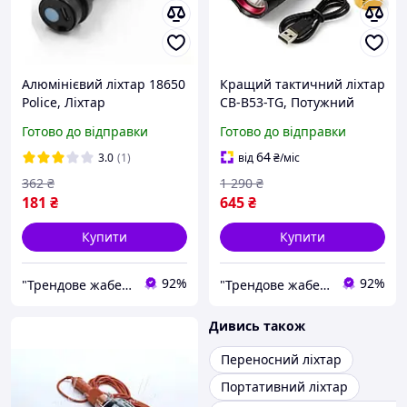
Алюмінієвий ліхтар 18650
Кращий тактичний ліхтар
Police, Ліхтар
CB-B53-TG, Потужний
акумуляторний
світлодіодний ліхтар
Готово до відправки
Готово до відправки
світлодіодний потужний,
Тактичний ручний PM-12
Тактичні ліхтарі з зумом
64
3.0
(1)
від
₴
/міс
NP-67
362
₴
1 290
₴
181
₴
645
₴
Купити
Купити
92%
92%
"Трендове жабеня" - интернет-магазин тактичного військового спорядження | Власне виробництво |
"Трендове жабеня" - интернет-магазин тактичного військового спорядження | Власне виробництво |
Дивись також
Переносний ліхтар
Портативний ліхтар