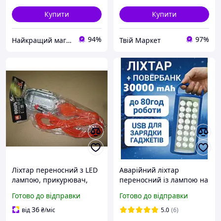
Купити
Купити
94%
97%
Найкращий магазин
Твій Маркет
Ліхтар переносний з LED
Аварійний ліхтар
лампою, прикурювач,
переносний із лампою на
5м.,. DK-18529B
акумуляторі з
Готово до відправки
Готово до відправки
автономним
заряджанням, переносні
36
від
₴
/міс
5.0
(6)
ліхтарі з зарядкою від