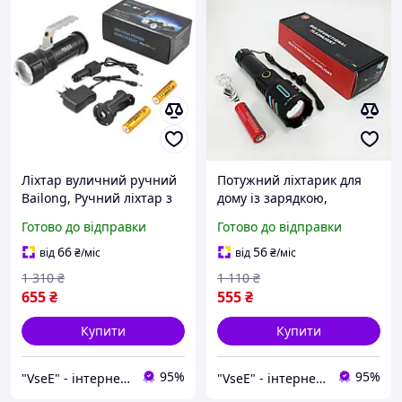
Ліхтар вуличний ручний
Потужний ліхтарик для
Bailong, Ручний ліхтар з
дому із зарядкою,
18650 акумулятором,
Світильник пило-
Готово до відправки
Готово до відправки
Ліхтарик на всі випадки
вологозахищений,
UM-36
Потужні ручні ліхтарі
66
56
від
₴
/міс
від
₴
/міс
sofirn UP-27
1 310
₴
1 110
₴
655
₴
555
₴
Купити
Купити
95%
95%
"VseE" - інтернет-магазин тактичного військового спорядження | Власне виробництво |
"VseE" - інтернет-магазин тактичного військового спорядження | Власне виробництво |