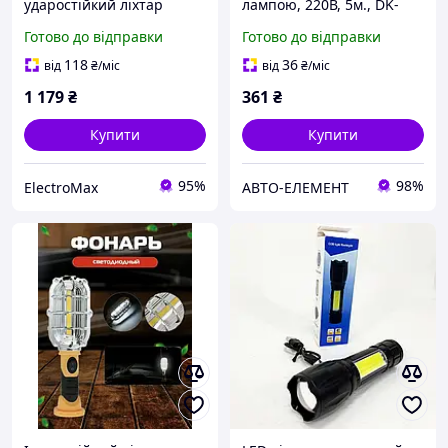
ударостійкий ліхтар
лампою, 220В, 5м., DK-
POLICE, Ручний
18529A UA1
Готово до відправки
Готово до відправки
інспекційний ліхтар
ручний батарейний ZQ-
118
36
від
₴
/міс
від
₴
/міс
32
1 179
₴
361
₴
Купити
Купити
95%
98%
ElectroMax
АВТО-ЕЛЕМЕНТ