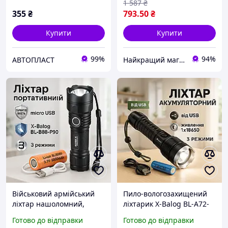
1 587
₴
мережі Almina
355
₴
793
.50
₴
Купити
Купити
99%
94%
АВТОПЛАСТ
Найкращий магазин
Військовий армійський
Пило-вологозахищений
ліхтар нашоломний,
ліхтарик X-Balog BL-A72-
Ліхтар із захистом від
P50,
Готово до відправки
Готово до відправки
пилу, Тактичні ліхтарі
Багатофункціональний