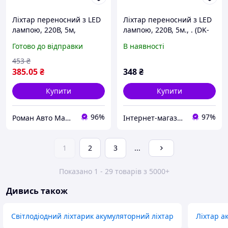
Ліхтар переносний з LED
Ліхтар переносний з LED
лампою, 220В, 5м,
лампою, 220В, 5м., . (DK-
18529A)
Готово до відправки
В наявності
453
₴
385
.05
₴
348
₴
Купити
Купити
96%
97%
Роман Авто Маркет
Інтернет-магазин "Деталіон"
1
2
3
...
Показано 1 - 29 товарів з 5000+
Дивись також
Світлодіодний ліхтарик акумуляторний ліхтар
Ліхтар а