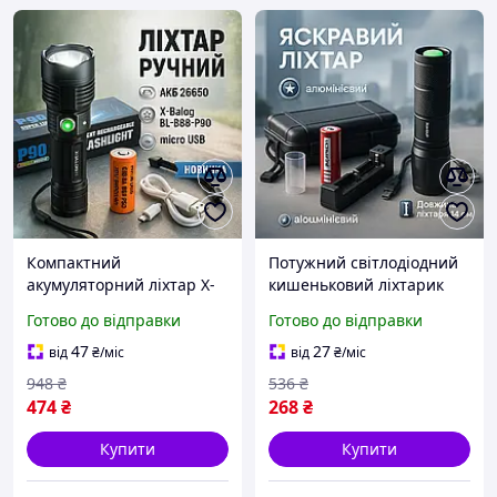
Компактний
Потужний світлодіодний
акумуляторний ліхтар X-
кишеньковий ліхтарик
Balog, Ліхтарик на USB
BL-1831, Ліхтар для дому з
Готово до відправки
Готово до відправки
зарядкою для дому,
зарядкою від розетки XD-
Ліхтарик police оригінал
93
47
27
від
₴
/міс
від
₴
/міс
GL-59
948
₴
536
₴
474
₴
268
₴
Купити
Купити