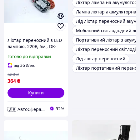
Ліхтар лампа на акумулятор
Лампа ліхтар акамуляторна
Лід ліхтар переносний акуму
Мобільний світлодіодний ліх
Портативний ліхтар з акуму
Ліхтар переносний з LED
лампою, 220В, 5м., DK-
Ліхтар переносний світлодіод
18529A
Готово до відправки
Лід ліхтар переносний
36
від
₴
/міс
Ліхтар портативний перено
520
₴
364
₴
Купити
92%
🇺🇦 АвтоСфера 🇺🇦