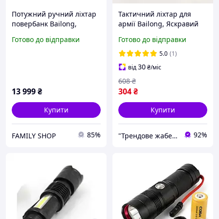
Потужний ручний ліхтар
Тактичний ліхтар для
повербанк Bailong,
армії Bailong, Яскравий
Перезаряджуваний
тактичний ліхтарик,
Готово до відправки
Готово до відправки
ручний ліхтар LED із
Ручний світильник з
зарядкою OI-96
потужним променем AC-
5.0
(1)
52
30
від
₴
/міс
608
₴
13 999
₴
304
₴
Купити
Купити
85%
92%
FAMILY SHOP
"Трендове жабеня" - интернет-магазин тактичного військового спорядження | Власне виробництво |