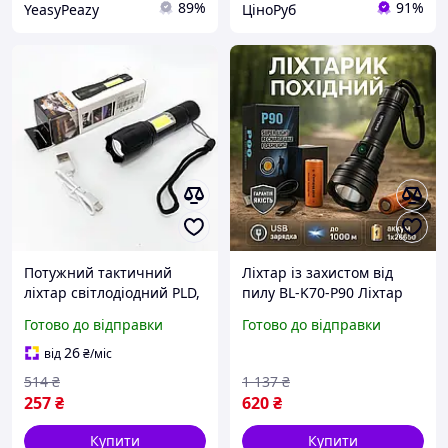
89%
91%
YeasyPeazy
ЦіноРуб
Потужний тактичний
Ліхтар із захистом від
ліхтар світлодіодний PLD,
пилу BL-K70-P90 Ліхтар
Пило-вологозахищений
акумуляторний LED
Готово до відправки
Готово до відправки
ліхтарик, Яскравий
Яскравий тактичний
тактичний ліхтарик SQ-42
ліхтарик KU-30
26
від
₴
/міс
514
₴
1 137
₴
257
₴
620
₴
Купити
Купити