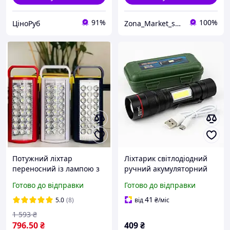
91%
100%
ЦіноРуб
Zona_Market_shop
Потужний ліхтар
Ліхтарик світлодіодний
переносний із лампою з
ручний акумуляторний
можливістю заряджання,
портативний, Ліхтарик
Готово до відправки
Готово до відправки
переносні ліхтарі з
світлодіодний для
заряджанням від мережі,
туриста IJ-62
41
5.0
(8)
від
₴
/міс
лампа-ліхтар 24 LED Almi
1 593
₴
796
.50
₴
409
₴