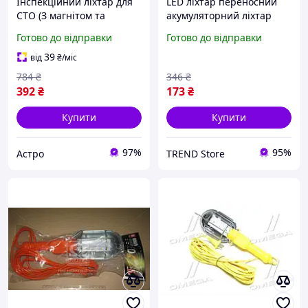
Інспекційний ліхтар для
LED ліхтар переносний
СТО (З магнітом та
акумуляторний ліхтар
гачком), Ліхтар
W601-XPE(red)+COB(white)
Готово до відправки
Готово до відправки
переносний з лід
Ліхтар акумуляторний
лампою, Лампа-
LED RK-92
39
від
₴
/міс
переноска, AVI
784
₴
346
₴
392
₴
173
₴
Купити
Купити
97%
95%
Астро
TREND Store