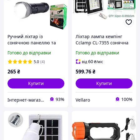
Ручний ліхтар із
Ліхтар лампа кемпінг
сонячною панеллю та
Cclamp CL-7355 сонячна
лампочкою CL-038 /
панель
Готово до відправки
Готово до відправки
Автономна сонячна
станція
60
5.0
(4)
від
₴
/міс
265
₴
599
.76
₴
Купити
Купити
93%
100%
Інтернет-магазин "Like"
Vellaro