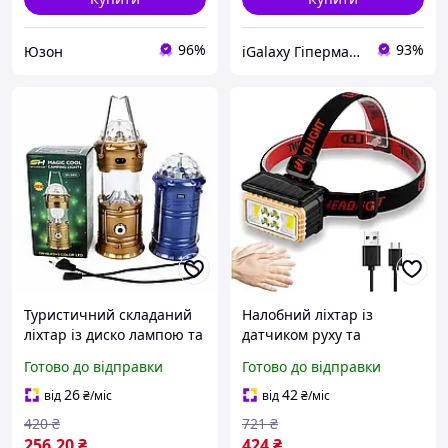
96%
93%
Юзон
iGalaxy Гіпермаркет подарунків
Туристичний складаний
Налобний ліхтар із
ліхтар із диско лампою та
датчиком руху та
сонячною панеллю для
сонячною панеллю 250
Готово до відправки
Готово до відправки
кемпінгу та відпочинку
лм 500 м LY-805S чорний
вологостійкий
26
42
від
₴
/міс
від
₴
/міс
акумуляторний LED
420
₴
721
₴
256
.20
₴
424
₴