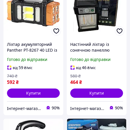
Ліхтар акумуляторний
Настінний ліхтар із
Panther PT-8267 40 LED із
сонячною панеллю
сонячною панеллю 1500
Готово до відправки
Готово до відправки
mAh Gold (3_02416) D5-
2025
59
46
від
₴
/міс
від
₴
/міс
740
₴
580
₴
592
₴
464
₴
Купити
Купити
90%
90%
Інтернет-магазин Look 100 Clothes
Інтернет-магазин Look 100 Clothes