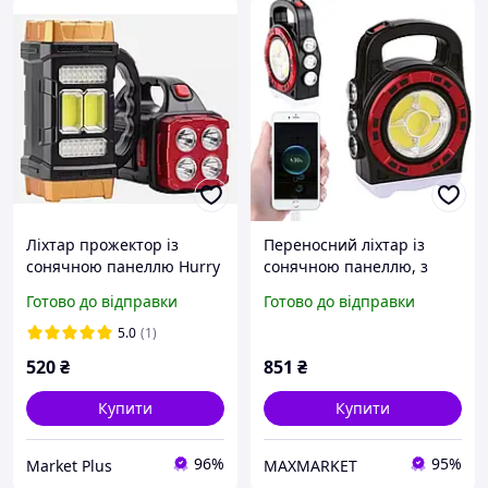
Ліхтар прожектор із
Переносний ліхтар із
сонячною панеллю Hurry
сонячною панеллю, з
Bolt HB-2678 | 25W
USB, HB-6678С / LED
Готово до відправки
Готово до відправки
ліхтар акумуляторний /
Ліхтар з PowerBank
5.0
(1)
520
₴
851
₴
Купити
Купити
96%
95%
Market Plus
MAXMARKET