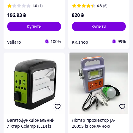
4800mAh
1.0
(1)
4.8
(6)
196
.93
₴
820
₴
Купити
Купити
100%
99%
Vellaro
KR.shop
Багатофункціональний
Ліхтар прожектор JA-
ліхтар Cclamp (LED) із
2005S із сонячною
сонячною панеллю Solar
панеллю та лампою 2500