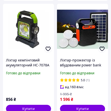
Ліхтар кемпінговий
Ліхтар-прожектор із
акумуляторний HC-7078A
вбудованим power bank
із сонячною панеллю і
Світлодіодні переносні
Готово до відправки
Готово до відправки
power bank
прожектори та сонячною
панеллю EP-391b
5.0
(1)
160
від
₴
/міс
1 995
₴
856
₴
1 596
₴
Купити
Купити