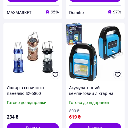
95%
97%
MAXMARKET
Domilio
Ліхтар з сонячною
Акумуляторний
панеллю SX-5800T
кемпінговий ліхтар на
(6+1LED, PowerBank,
сонячній панелі з 3
Готово до відправки
Готово до відправки
солн.бат.) 5392 КИТАЙ
діодами ,модель HB-9707A
800
₴
234
₴
619
₴
Купити
Купити