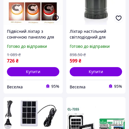
Підвісний ліхтар з
Ліхтар настільний
сонячною панеллю для
світлодіодний для
кемпінгу та дачі
кемпінгу та активного
Готово до відправки
Готово до відправки
акумуляторний з USB
відпочинку з сонячною
Type-C та 8 годинами
панеллю
1 089
₴
898
.50
₴
світіння. BROWN
водонепроникний. SPICY
726
₴
599
₴
Купити
Купити
95%
95%
Веселка
Веселка