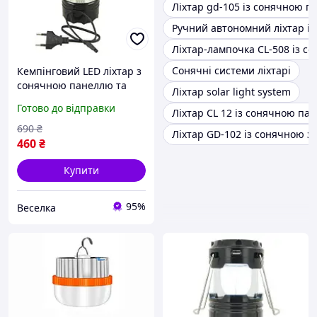
Ліхтар gd-105 із сонячною 
Ручний автономний ліхтар і
Ліхтар-лампочка CL-508 із с
Сонячні системи ліхтарі
Кемпінговий LED ліхтар з
сонячною панеллю та
Ліхтар solar light system
USB зарядкою для
Готово до відправки
Ліхтар CL 12 із сонячною па
активного відпочинку та
туризму 1600 mAh. SPICY
690
₴
Ліхтар GD-102 із сонячною з
460
₴
Купити
95%
Веселка