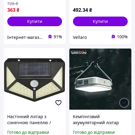
726
₴
363
₴
492
.34
₴
Купити
Купити
91%
100%
Інтернет-магазин "Fresh-shop"
Vellaro
Настінний ліхтар з
Кемпінговий
сонячною панеллю /
акумуляторний ліхтар
датчик - руху - освітлення
WARSUN CP36, з
Готово до відправки
Готово до відправки
BK-100 + solar
сонячною панелю,