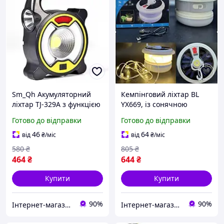
Sm_Qh Акумуляторний
Кемпінговий ліхтар BL
ліхтар TJ-329A з функцією
YX669, із сонячною
PowerBank із сонячною
панеллю, RGB, LED-
Готово до відправки
Готово до відправки
панеллю Sma_Rtko
стрічка 10 м
46
64
від
₴
/міс
від
₴
/міс
580
₴
805
₴
464
₴
644
₴
Купити
Купити
90%
90%
Інтернет-магазин Look 100 Clothes
Інтернет-магазин Look 100 Clothes