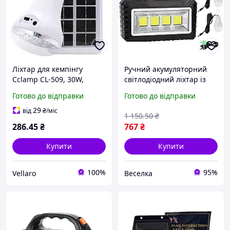
Ліхтар для кемпінгу
Ручний акумуляторний
Cclamp CL-509, 30W,
світлодіодний ліхтар із
акумулятор, сонячна
сонячною батареєю
Готово до відправки
Готово до відправки
панель
PowerBank 10 Вт 3 лампи
для походів
29
від
₴
/міс
1 150
.50
₴
286
.45
₴
767
₴
Купити
Купити
100%
95%
Vellaro
Веселка