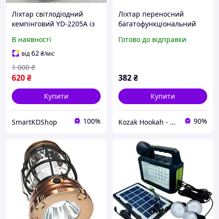
Ліхтар світлодіодний
Ліхтар переносний
кемпінговий YD-2205A із
багатофункціональний
сонячною панеллю і
CCLAMP CL-823 із
В наявності
Готово до відправки
Power Bank
сонячною панеллю
FM+Bluetooth+PowerBank
62
від
₴
/міс
1500 mAh Топ продаж
1 000
₴
620
₴
382
₴
Купити
Купити
100%
90%
SmartKDShop
Kozak Hookah - Магазин техніки та аксесуарів