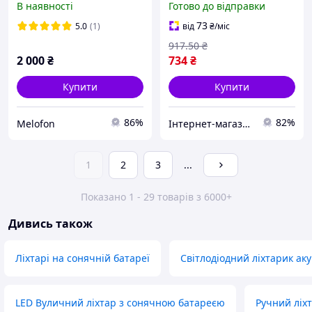
В наявності
Готово до відправки
Charging Sistem
mAh/DC 5V 0.5A (A-2447)
73
5.0
(1)
від
₴
/міс
917
.50
₴
2 000
₴
734
₴
Купити
Купити
86%
82%
Melofon
Інтернет-магазин Already Better
1
2
3
...
Показано 1 - 29 товарів з 6000+
Дивись також
Ліхтарі на сонячній батареї
Світлодіодний ліхтарик ак
LED Вуличний ліхтар з сонячною батареєю
Ручний ліх