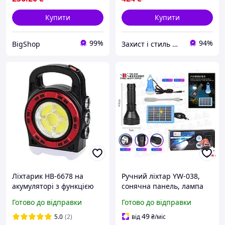
Купити
Купити
99%
94%
BigShop
Захист і стиль — в одному магазині
Ліхтарик HB-6678 на
Ручний ліхтар YW-038,
акумуляторі з функцією
сонячна панель, лампа
power bank, ліхтар
Modern Home Style
Готово до відправки
Готово до відправки
акумуляторний із
сонячною панеллю
49
5.0
(2)
від
₴
/міс