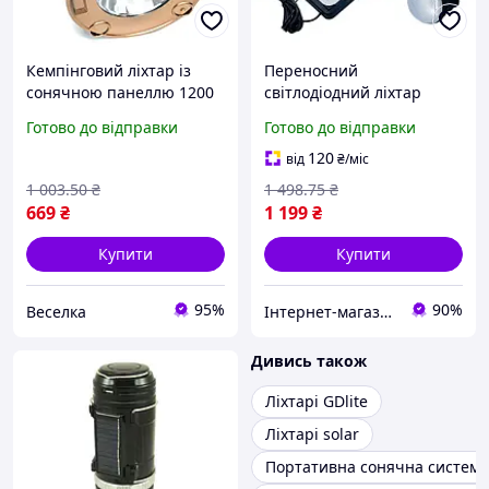
Кемпінговий ліхтар із
Переносний
сонячною панеллю 1200
світлодіодний ліхтар
мА USB заряджання для
Cclamp CL-28 із сонячною
Готово до відправки
Готово до відправки
активного відпочинку та
панеллю та лампочками
дому FLAME
KLB
120
від
₴
/міс
1 003
.50
₴
1 498
.75
₴
669
₴
1 199
₴
Купити
Купити
95%
90%
Веселка
Інтернет-магазин Look 100 Clothes
Дивись також
Ліхтарі GDlite
Ліхтарі solar
Портативна сонячна система