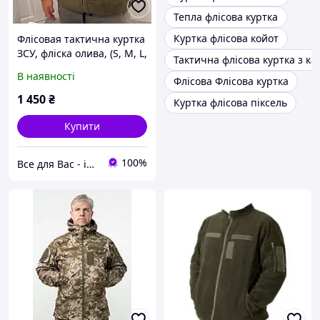
Тепла флісова куртка
Куртка флісова койот
Флісовая тактична куртка
ЗСУ, фліска олива, (S, M, L,
Тактична флісова куртка з 
XL,2 XL), Качество 100%,
В наявності
Флісова Флісова куртка
УТОЧНЯЙТЕ НАЛИЧИЕ
РАЗМЕРА!
1 450
₴
Куртка флісова піксель
Купити
100%
Все для Вас - інтернет магазин товарів для дому, спорту та відпочинку