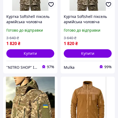
Куртка Softshell піксель
Куртка Softshell піксель
армійська чоловіча
армійська чоловіча
куртка тактиченя флісова,
куртка тактиченя флісова,
Готово до відправки
Готово до відправки
куртка софтшел зсу 4XL
куртка софтшел зсу 4XL
uy40as
3 640
₴
3 640
₴
1 820
₴
1 820
₴
Купити
Купити
97%
99%
"NITRO SHOP" Інтернет магазин
Mulka