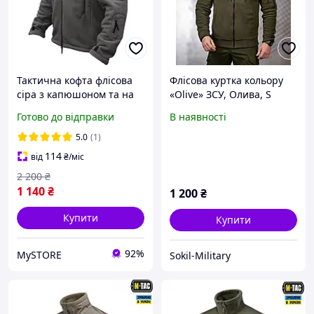
Тактична кофта флісова
Флісова куртка кольору
сіра з капюшоном та на
«Olive» ЗСУ, Олива, S
замку Куртка флісова ЗСУ
Готово до відправки
В наявності
військова
5.0
(1)
114
від
₴
/міс
2 200
₴
1 140
₴
1 200
₴
Купити
Купити
92%
MySTORE
Sokil-Military