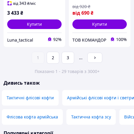
флісова кофта койот для
відпочинку та міста.
343
від
₴
/міс
від
920
₴
військових
3 433
₴
від
690
₴
Купити
Купити
92%
100%
Luna_tactical
ТОВ КОМАНДОР
1
2
3
...
Показано 1 - 29 товарів з 3000+
Дивись також
Тактичні флісові кофти
Армійські флісові кофти і светр
Флісова кофта армійська
Тактична кофта зсу
Війс
Популярні категорії