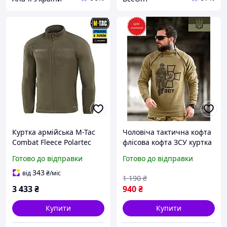
Куртка армійська M-Tac
Чоловіча тактична кофта
Combat Fleece Polartec
флісова кофта ЗСУ куртка
Jacket Dark Olive,
військова кофта тепла
Готово до відправки
Готово до відправки
тактична чоловіча
койот зимова тактична
флісова кофта олива ЗСУ
кофта
343
від
₴
/міс
1 190
₴
3 433
₴
940
₴
Купити
Купити