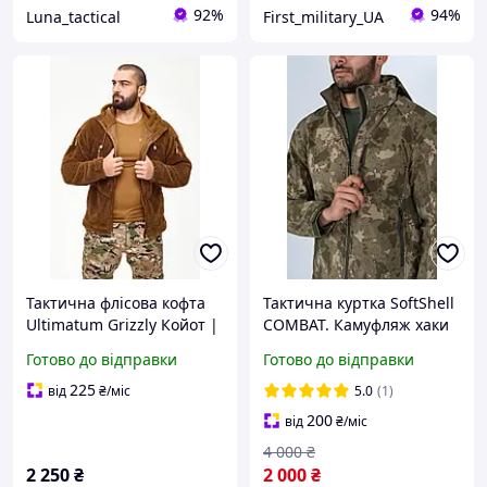
92%
94%
Luna_tactical
First_military_UA
Тактична флісова кофта
Тактична куртка SoftShell
Ultimatum Grizzly Койот |
COMBAT. Камуфляж хаки
Найтовстіша зимова
(турецький мультикам)
Готово до відправки
Готово до відправки
фліска 440 г/м² | Тепла
Військова куртка ЗСУ
чоловіча куртка-фліс ЗСУ
софт-шелл з флісовою
225
від
₴
/міс
5.0
(1)
підкладкою.
200
від
₴
/міс
4 000
₴
2 250
₴
2 000
₴