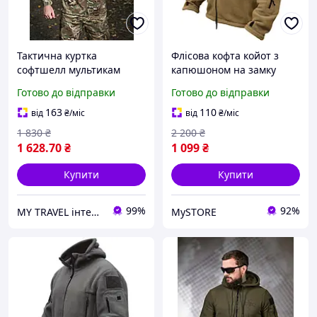
Тактична куртка
Флісова кофта койот з
софтшелл мультикам
капюшоном на замку
осінь-весна ЗСУ флісова
Куртка флісова ЗСУ
Готово до відправки
Готово до відправки
курточка армійська
військова
військова куртка softshell
163
110
від
₴
/міс
від
₴
/міс
мультикам
1 830
₴
2 200
₴
1 628
.70
₴
1 099
₴
Купити
Купити
99%
92%
MY TRAVEL інтернет-магазин сумок, одягу та аксесуарів
MySTORE