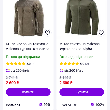
M-Tac чоловіча тактична
M-Tac тактична флісова
флісова куртка ЗСУ олива
куртка олива Alpha
зимова військова фліска
Microfleece Gen.II Army
Готово до відправки
Готово до відправки
на блискавці Alpha GEN.II
Olive, Куртка флісова
Dark Olive
армійська, Фліска зсу
5.0
(4)
5.0
(2)
260
260
від
₴
/міс
від
₴
/міс
2 741
₴
3 146
₴
2 600
₴
2 600
₴
Купити
Купити
99%
100%
Волмарт
Pixel SHOP