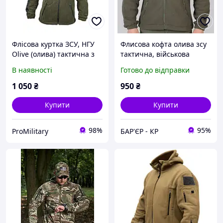
Флісова куртка ЗСУ, НГУ
Флисова кофта олива зсу
Olive (олива) тактична з
тактична, військова
велкро липучками
флісова куртка армійська
В наявності
Готово до відправки
фліска ЗСУ хакі чоловіча
1 050
₴
950
₴
Купити
Купити
98%
95%
ProMilitary
БАР'ЄР - КР