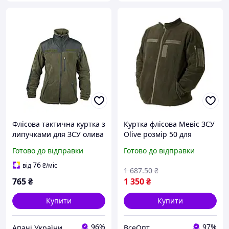
Флісова тактична куртка з
Куртка флісова Мевіс ЗСУ
липучками для ЗСУ олива
Olive розмір 50 для
матеріал Фліс
військових та туристів
Готово до відправки
Готово до відправки
76
від
₴
/міс
1 687
.50
₴
765
₴
1 350
₴
Купити
Купити
96%
97%
Апачі України
ВсеОпт