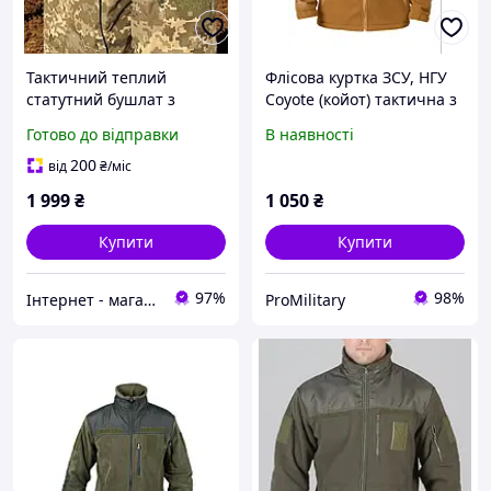
Тактичний теплий
Флісова куртка ЗСУ, НГУ
статутний бушлат з
Coyote (койот) тактична з
капюшоном піксель ЗСУ
велкро липучками
Готово до відправки
В наявності
на флісовій підкладці
Куртка зимова (бушлат)
200
від
₴
/міс
ММ14
1 999
₴
1 050
₴
Купити
Купити
97%
98%
Інтернет - магазин " Закупка онлайн "
ProMilitary