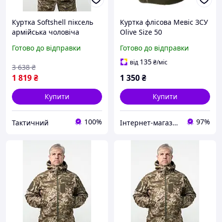
Куртка Softshell піксель
Куртка флісова Мевіс ЗСУ
армійська чоловіча
Olive Size 50
куртка тактиченя флісова,
Готово до відправки
Готово до відправки
куртка софтшел зсу 4XL
Ne2kx
135
від
₴
/міс
3 638
₴
1 819
₴
1 350
₴
Купити
Купити
100%
97%
Тактичний
Інтернет-магазин Strikeshop