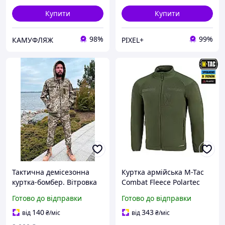
Купити
Купити
98%
99%
КАМУФЛЯЖ
PIXEL+
Тактична демісезонна
Куртка армійська M-Tac
куртка-бомбер. Вітровка
Combat Fleece Polartec
піксель ЗСУ.
Jacket Army
Готово до відправки
Готово до відправки
Водовідштовхуюча куртка
Olive,тактична чоловіча
з Флісовим підкладом
флісова кофта олива для
140
343
від
₴
/міс
від
₴
/міс
військових