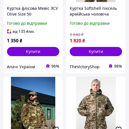
Куртка флісова Мевіс ЗСУ
Куртка Softshell піксель
Olive Size 50
армійська чоловіча
куртка тактиченя флісова,
Готово до відправки
Готово до відправки
куртка софтшел зсу 4XL
Bv5yh1
135
від
₴
/міс
3 640
₴
1 350
₴
1 820
₴
Купити
Купити
96%
98%
Апачі України
TheVictoryShop