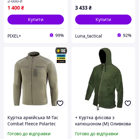
2 000
₴
1 400
₴
3 433
₴
Купити
Купити
99%
92%
PIXEL+
Luna_tactical
Куртка армійська M-Tac
+ Куртка флісова з
Combat Fleece Polartec
капюшоном (М) Оливкова
Jacket Army
тактична, для ЗСУ,
Готово до відправки
Готово до відправки
Olive,тактична чоловіча
спорту, активного