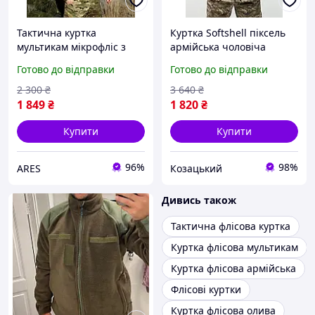
Тактична куртка
Куртка Softshell піксель
мультикам мікрофліс з
армійська чоловіча
капюшоном Militar,
куртка тактиченя флісова,
Готово до відправки
Готово до відправки
куртка осіння флісова,
куртка софтшел зсу 4XL
куртка мультикам ЗСУ
asovfji
2 300
₴
3 640
₴
1 849
₴
1 820
₴
Купити
Купити
96%
98%
ARES
Козацький
Дивись також
Тактична флісова куртка
Куртка флісова мультикам
Куртка флісова армійська
Флісові куртки
Куртка флісова олива