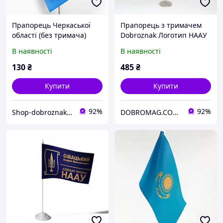
Прапорець Черкаської
Прапорець з тримачем
області (без тримача)
Dobroznak Логотип НААУ
12х24 см Синій
В наявності
В наявності
Open1723/#1724)
130
₴
485
₴
Купити
Купити
92%
92%
Shop-dobroznak - Інтернет-магазин значків
DOBROMAG.COM.UA - ДОБРОМАГ