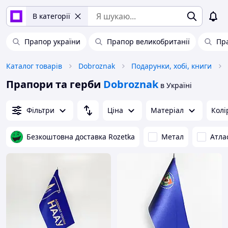
В категорії
Прапор україни
Прапор великобританії
Пр
Каталог товарів
Dobroznak
Подарунки, хобі, книги
Прапори та герби
Dobroznak
в Україні
Фільтри
Ціна
Матеріал
Колі
Безкоштовна доставка Rozetka
Метал
Атла