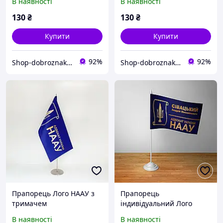
В наявності
В наявності
130
₴
130
₴
Купити
Купити
92%
92%
Shop-dobroznak - Інтернет-магазин значків
Shop-dobroznak - Інтернет-магазин значків
Прапорець Лого НААУ з
Прапорець
тримачем
індивідуальний Лого
НААУ з ініціалами
В наявності
В наявності