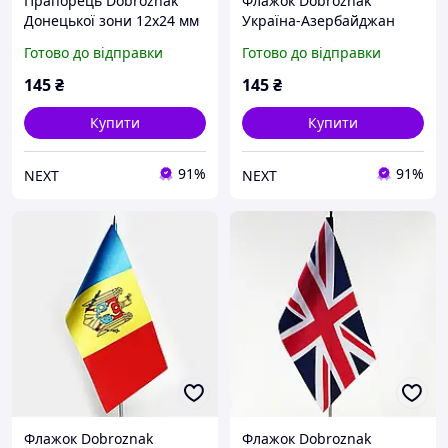
Прапорець Dobroznak
Флажок Dobroznak
Донецької зони 12х24 мм
Україна-Азербайджан
(6244)
12х24 мм Різнобарвний
Готово до відправки
Готово до відправки
(6301)
145
₴
145
₴
Купити
Купити
91%
91%
NEXT
NEXT
Флажок Dobroznak
Флажок Dobroznak