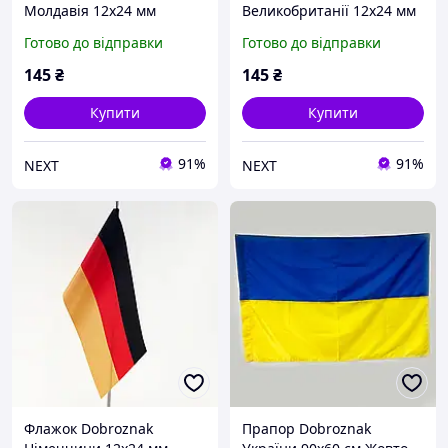
Молдавія 12х24 мм
Великобританії 12х24 мм
Різнобарвний (6390)
(6243)
Готово до відправки
Готово до відправки
145
₴
145
₴
Купити
Купити
91%
91%
NEXT
NEXT
Флажок Dobroznak
Прапор Dobroznak