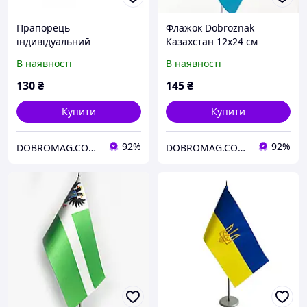
Прапорець
Флажок Dobroznak
індивідуальний
Казахстан 12х24 см
Dobroznak Лого НААУ з
Блакитний (2810)
В наявності
В наявності
ініціалами партнера
12x24 см Синій (1723)
130
₴
145
₴
Купити
Купити
92%
92%
DOBROMAG.COM.UA - ДОБРОМАГ
DOBROMAG.COM.UA - ДОБРОМАГ