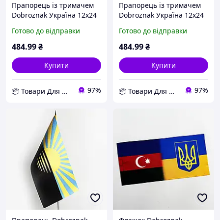
Прапорець із тримачем
Прапорець із тримачем
Dobroznak Україна 12х24
Dobroznak Україна 12х24
см Синьо-жовтий (2796)
см Синьо-жовтий (2795)
Готово до відправки
Готово до відправки
D10-2026
D10-2026
484
.99
₴
484
.99
₴
Купити
Купити
97%
97%
📦 Товари Для Дому
📦 Товари Для Дому