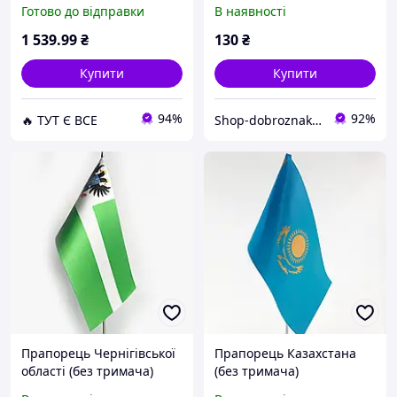
см Жовто-блакитний
Готово до відправки
В наявності
(6210) D15-2026
1 539
.99
₴
130
₴
Купити
Купити
94%
92%
🔥 ТУТ Є ВСЕ
Shop-dobroznak - Інтернет-магазин значків
Прапорець Чернігівської
Прапорець Казахстана
області (без тримача)
(без тримача)