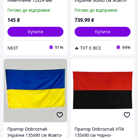
Німеччини 12х24 мм
України 90х60 см Жовто-
(6201)
синій (6198) D15-2026
Готово до відправки
Готово до відправки
145
₴
739
.99
₴
Купити
Купити
91%
94%
NEXT
🔥 ТУТ Є ВСЕ
Прапор Dobroznak
Прапор Dobroznak УПА
України 135х90 см Жовто-
135х90 см Чорно-