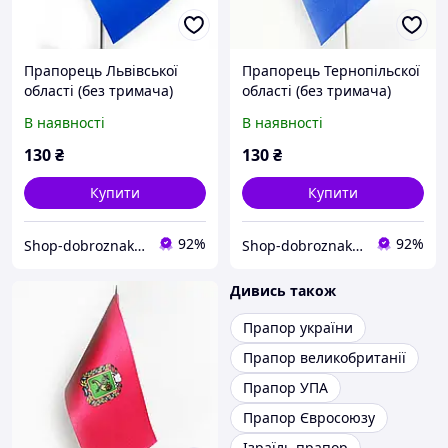
Прапорець Львівської
Прапорець Тернопільскої
області (без тримача)
області (без тримача)
В наявності
В наявності
130
₴
130
₴
Купити
Купити
92%
92%
Shop-dobroznak - Інтернет-магазин значків
Shop-dobroznak - Інтернет-магазин значків
Дивись також
Прапор україни
Прапор великобританії
Прапор УПА
Прапор Євросоюзу
Ізраїль прапор