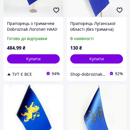
Прапорець з тримачем
Прапорець Луганської
Dobroznak Логотип НААУ
області (без тримача)
12х24 см Синій
Готово до відправки
В наявності
леопард1723/#1724) D15-
2026
484
.99
₴
130
₴
Купити
Купити
94%
92%
🔥 ТУТ Є ВСЕ
Shop-dobroznak - Інтернет-магазин значків