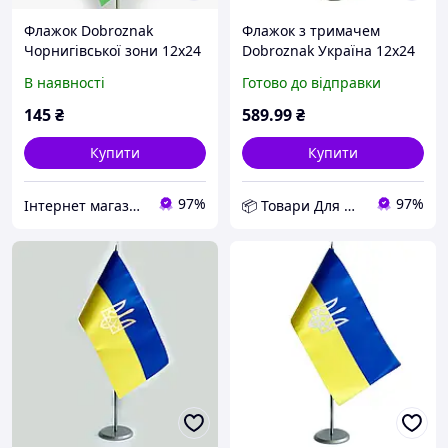
Флажок Dobroznak
Флажок з тримачем
Чорнигівської зони 12х24
Dobroznak Україна 12х24
мм (6385)
см Жовто-блакитний
В наявності
Готово до відправки
(6294) D10-2026
145
₴
589
.99
₴
Купити
Купити
97%
97%
Інтернет магазин Rombi
📦 Товари Для Дому