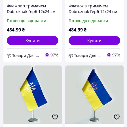
Флажок з тримачем
Флажок з тримачем
Dobroznak Герб 12х24 см
Dobroznak Герб 12х24 см
Жовто-блакитний (6326)
Різнобарвний (2794) D10-
Готово до відправки
Готово до відправки
D10-2026
2026
484
.99
₴
484
.99
₴
Купити
Купити
97%
97%
📦 Товари Для Дому
📦 Товари Для Дому