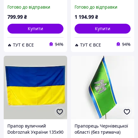
блакитний (6200) D15-
червоний (7230) D15-2026
Готово до відправки
Готово до відправки
2026
799
.99
₴
1 194
.99
₴
Купити
Купити
94%
94%
🔥 ТУТ Є ВСЕ
🔥 ТУТ Є ВСЕ
Прапор вуличний
Прапорець Чернівецької
Dobroznak України 135х90
області (без тримача)