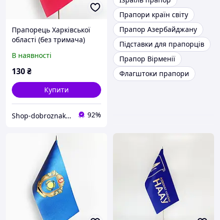
Прапори країн світу
Прапор Азербайджану
Прапорець Харківської
області (без тримача)
Підставки для прапорців
В наявності
Прапор Вірменії
130
₴
Флагштоки прапори
Купити
92%
Shop-dobroznak - Інтернет-магазин значків