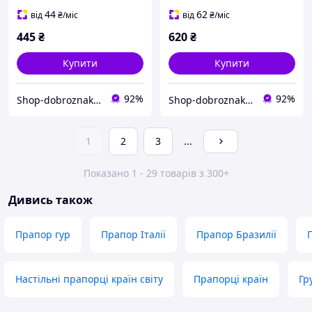
адвоката
44
62
від
₴
/міс
від
₴
/міс
445
₴
620
₴
Купити
Купити
92%
92%
Shop-dobroznak - Інтернет-магазин значків
Shop-dobroznak - Інтернет-магазин значків
1
2
3
...
Показано 1 - 29 товарів з 300+
Дивись також
Прапор гур
Прапор Італії
Прапор Бразилії
Настільні прапорці країн світу
Прапорці країн
Гр