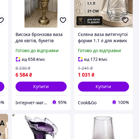
Висока бронзова ваза
Скляна ваза витягнутої
для квітів, букетів
форми 1.1 л для живих
м
51х15х15 см
квітів і декору, Велика
Готово до відправки
Готово до відправки
посудина 21 см для
букета у стилі
658
172
від
₴
/міс
від
₴
/міс
мінімалізм
8 230
₴
1 241
₴
6 584
₴
1 031
₴
Купити
Купити
5%
95%
100%
Інтернет-магазин Megusta
Сook&Go