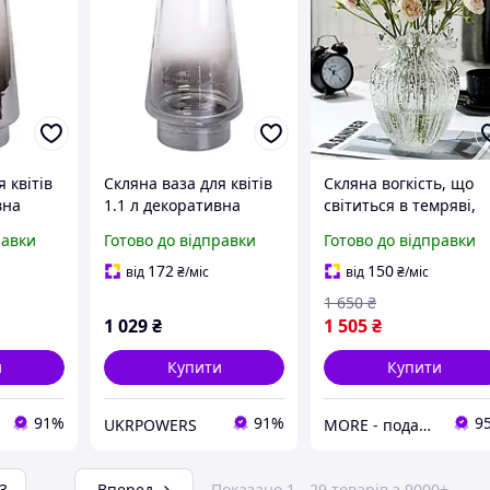
 квітів
Скляна ваза для квітів
Скляна вогкість, що
вна
1.1 л декоративна
світиться в темряві,
ля
прозора ваза для
для квітів, Avatar 21 с
равки
Готово до відправки
Готово до відправки
ра HP-
букета 21 см HP-10-3
172
150
від
₴
/міс
від
₴
/міс
1 650
₴
1 029
₴
1 505
₴
и
Купити
Купити
91%
91%
9
UKRPOWERS
MORE - подарунки, товари для їжі з з собою
3
...
Вперед
Показано 1 - 29 товарів з 9000+