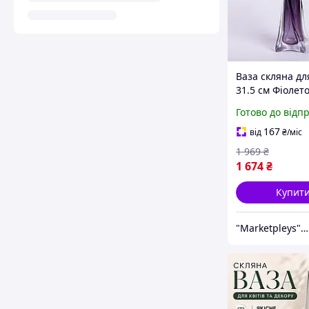
Ваза скляна для
31.5 см Фіолет
мл фігурна для
Готово до відп
Декоративна в
інтер'єр
167
від
₴
/міс
1 969
₴
1 674
₴
Купит
"Marketpleys" - перетворюйте свої бажання на реальність на нашому маркетплейсі!