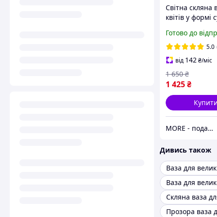
Світна скляна 
квітів у формі 
Bubble Bag Ne
Готово до відп
20x11x26 см
5.0
142
від
₴
/міс
1 650
₴
1 425
₴
Купит
MORE - подарунки, товари для їжі з з собою
Дивись також