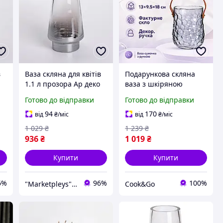
в
Ваза скляна для квітів
Подарункова скляна
1.1 л прозора Ар деко
ваза з шкіряною
о,
21 см циліндр Сірий
ручкою 13×9.5×18 см
Готово до відправки
Готово до відправки
я
Скляна ваза для букета
для квітів, Сіра
місткість у формі сумки
94
170
від
₴
/міс
від
₴
/міс
для букетів і сухоцвітів
1 029
₴
1 239
₴
936
₴
1 019
₴
Купити
Купити
6%
96%
100%
"Marketpleys" - перетворюйте свої бажання на реальність на нашому маркетплейсі!
Сook&Go