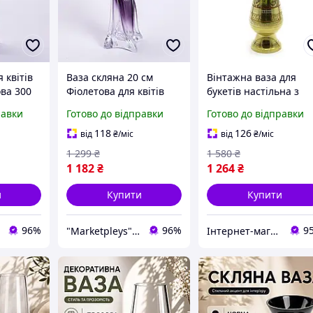
 квітів
Ваза скляна 20 см
Вінтажна ваза для
ова 300
Фіолетова для квітів
букетів настільна з
 букета,
110 мл декоративна
бронзи 24,5х7,5х7,5с
равки
Готово до відправки
Готово до відправки
аза
фігурна Прозора ваза
для букета
118
126
від
₴
/міс
від
₴
/міс
1 299
₴
1 580
₴
1 182
₴
1 264
₴
и
Купити
Купити
96%
96%
9
"Marketpleys" - перетворюйте свої бажання на реальність на нашому маркетплейсі!
Інтернет-магазин Megusta