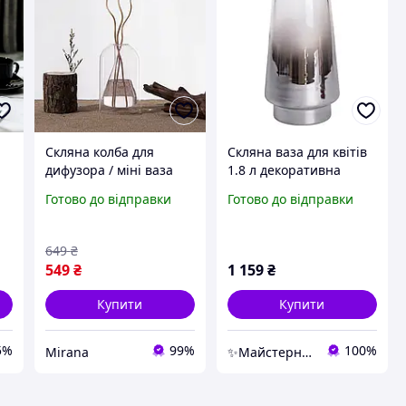
Скляна колба для
Скляна ваза для квітів
дифузора / міні ваза
1.8 л декоративна
м
для квітів
прозора ваза для
Готово до відправки
Готово до відправки
букета 25 см Сіра HP-
10-2
649
₴
549
₴
1 159
₴
Купити
Купити
5%
99%
100%
Mirana
✨Майстерня Декору✨