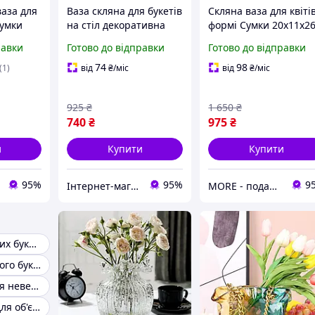
ваза для
Ваза скляна для букетів
Скляна ваза для квітів
сумки
на стіл декоративна
формі Сумки 20x11x2
on,
18х5,5х5,5см Півонії
см Bubble Bag,
равки
Готово до відправки
Готово до відправки
Прозора
74
98
(1)
від
₴
/міс
від
₴
/міс
925
₴
1 650
₴
740
₴
975
₴
и
Купити
Купити
95%
95%
9
Інтернет-магазин Megusta
MORE - подарунки, товари для їжі з з собою
Ваза для великих букетів
Ваза для великого букета троянд
Скляна ваза для невеликого букета
Прозора ваза для об'ємних квіткових букетів