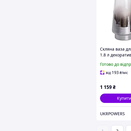
Скляна ваза для
1.8 л декорати
прозора ваза д
Готово до відп
букета 25 см Сі
10-2
193
від
₴
/міс
1 159
₴
Купит
UKRPOWERS
1
2