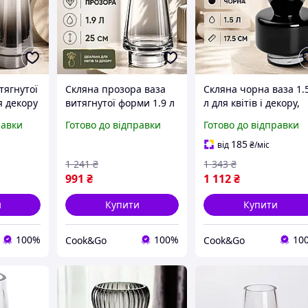
тягнутої
Скляна прозора ваза
Скляна чорна ваза 1.
я декору
витягнутої форми 1.9 л
л для квітів і декору,
елика
для квітів і декору,
Велика декоративна
равки
Готово до відправки
Готово до відправки
25 см
Велика посудина 25 см
посудина 17,5 см для
илі
для букета у стилі
букета у стилі
185
від
₴
/міс
мінімалізм
мінімалізм
1 241
₴
1 343
₴
991
₴
1 112
₴
и
Купити
Купити
100%
100%
10
Сook&Go
Сook&Go