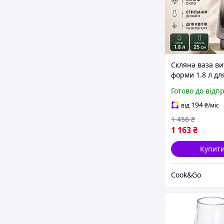
Скляна ваза ви
форми 1.8 л дл
та інтер'єру, В
Готово до відп
сіра посудина 
для букета у ст
194
від
₴
/міс
мінімалізм
1 456
₴
1 163
₴
Купит
Сook&Go