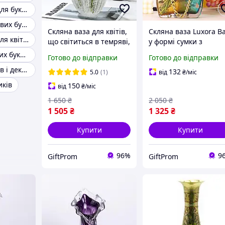
Прозора ваза для букета 20 см
Ваза для квіткових букетів
Скляна ваза для квітів,
Скляна ваза Luxora B
Стильна ваза для квіткових букетів
що світиться в темряві,
у формі сумки з
Avatar 21см
ручкою-ланцюжком
Ваза для високих букетів
Готово до відправки
Готово до відправки
для квітів і декору,
Ваза для букетів і декору
22×9×14 см
132
5.0
(1)
від
₴
/міс
иків
150
від
₴
/міс
1 650
₴
2 050
₴
1 505
₴
1 325
₴
Купити
Купити
96%
9
GiftProm
GiftProm