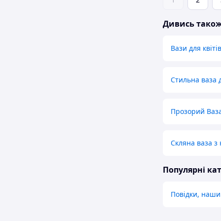
Дивись тако
Вази для квіті
Стильна ваза д
Прозорий Ваз
Скляна ваза з
Популярні кат
Повідки, наш