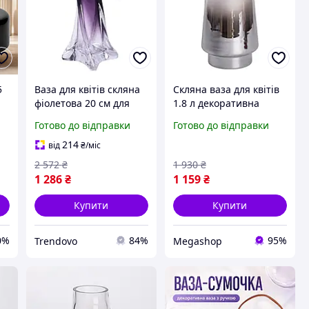
5
Ваза для квітів скляна
Скляна ваза для квітів
фіолетова 20 см для
1.8 л декоративна
декору інтер'єру та
прозора ваза для
Готово до відправки
Готово до відправки
подавання букетів
букета 25 см Сіра HP-
10-2
214
від
₴
/міс
2 572
₴
1 930
₴
1 286
₴
1 159
₴
Купити
Купити
0%
84%
95%
Trendovo
Megashop