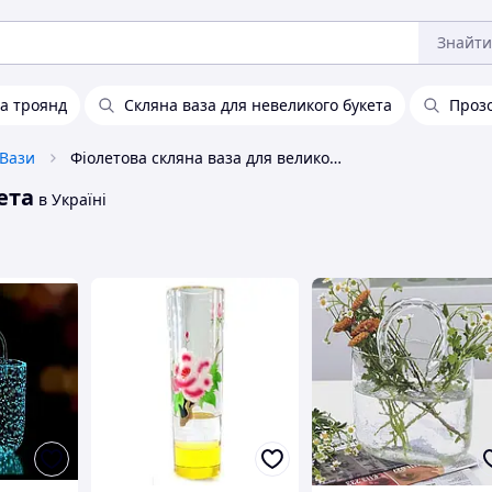
Знайти
та троянд
Скляна ваза для невеликого букета
Прозо
Вази
Фіолетова скляна ваза для великого букета
ета
в Україні