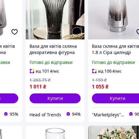
 квітів
Ваза для квітів скляна
Ваза скляна для квіті
вна
декоративна фігурна
1.8 л Сіра циліндр
ля
для великих букетів
прозора 25 см Ар дек
равки
Готово до відправки
Готово до відправки
P-10-3
вази для декору
Декоративна ваза дл
оригінальна у
букета
101
106
від
₴
/міс
від
₴
/міс
подарунок стильна
1 263
.75
₴
1 159
₴
Сіра
1 011
₴
1 055
₴
и
Купити
Купити
95%
94%
9
Head of Trends
"Marketpleys" - перетворюйте свої бажання на реальність на нашому маркетплейсі!