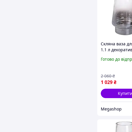
Скляна ваза для
1.1 л декорати
прозора ваза д
Готово до відп
букета 21 см H
2 060
₴
1 029
₴
Купит
Megashop