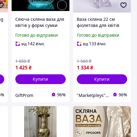
ag
Сяюча скляна ваза для
Ваза скляна 22 см
квітів у формі сумки
фіолетова для квітів
Bubble Bag Neon
200 мл фігурна форма
Готово до відправки
Готово до відправки
20x11x26 см
інтер'єрна ваза для
букета скло
142
133
від
₴
/міс
від
₴
/міс
1 650
₴
1 569
₴
1 425
₴
1 334
₴
Купити
Купити
6%
96%
96%
GiftProm
"Marketpleys" - перетворюйте свої бажання на реальність на нашому маркетплейсі!