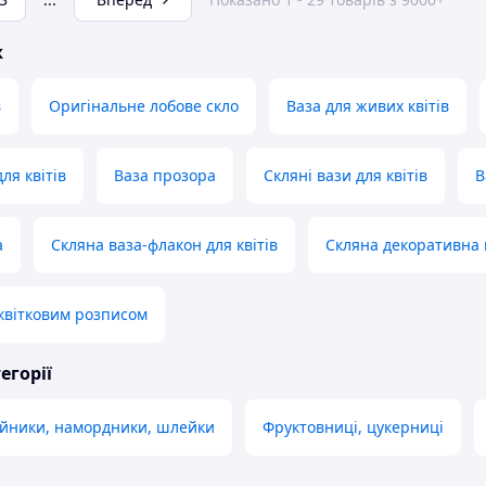
ж
в
Оригінальне лобове скло
Ваза для живих квітів
ля квітів
Ваза прозора
Скляні вази для квітів
В
а
Скляна ваза-флакон для квітів
Скляна декоративна 
 квітковим розписом
егорії
ийники, намордники, шлейки
Фруктовниці, цукерниці