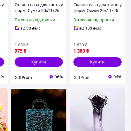
 у
Скляна ваза для квітів у
Скляна ваза для квітів у
6
формі Сумки 20x11x26
формі Сумки 20x11x26
см Bubble Bag,
см Bubble Bag, Голуба
Готово до відправки
Готово до відправки
Прозора
98
138
від
₴
/міс
від
₴
/міс
1 650
₴
1 650
₴
975
₴
1 380
₴
Купити
Купити
5%
96%
96%
GiftProm
GiftProm