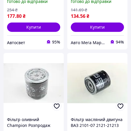
Готово до відправки
Готово до відправки
CHAMPION) COF100165S
(Kr)
254
₴
141
.69
₴
177
.80
₴
134
.56
₴
Купити
Купити
95%
94%
Автосвет
Авто Мега Маркет
Фільтр оливний
Фільтр масляний двигуна
Champion Розпродаж
ВАЗ 2101-07 2121-21213