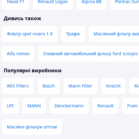
Haval F7
Renault Logan
Alpina B8
Pontiac Su
Дивись також
Фільтр opel vivaro 1.9
Трафік
Масляний фільтр ваз
Alfa romeo
Оливний автомобільний фільтр ford scorpio
Популярні виробники
WIX Filters
Bosch
Mann Filter
Knecht
M
UFI
MANN
Denckermann
Renault
Fram
Масляні фільтри оптом