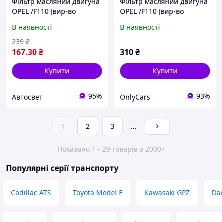
Фільтр масляний двигуна
Фільтр масляний двигуна
OPEL /F110 (вир-во
OPEL /F110 (вир-во
CHAMPION) COF100110S
CHAMPION)
В наявності
В наявності
(Kr)
239
₴
167
.30
₴
310
₴
Купити
Купити
95%
93%
Автосвет
OnlyCars
1
2
3
...
Показано 1 - 29 товарів з 2000+
Популярні серії транспорту
Cadillac ATS
Toyota Model F
Kawasaki GPZ
Da