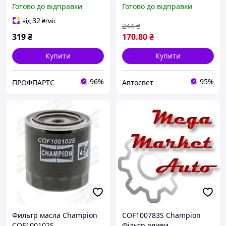
складу!
21214 2129 2131 (високий
Готово до відправки
Готово до відправки
102мм) (пр-во CHAMPION)
COF100102S
32
від
₴
/міс
244
₴
319
₴
170
.80
₴
Купити
Купити
96%
95%
ПРОФПАРТС
Автосвет
Фильтр масла Champion
COF100783S Champion
COF100102S
Фільтр оливи