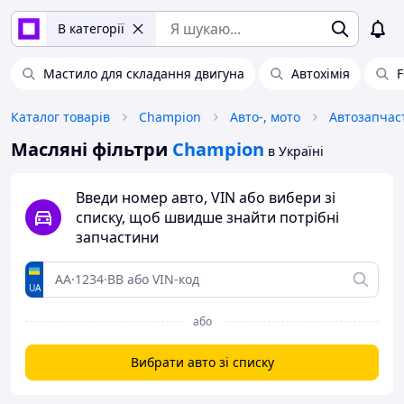
В категорії
Мастило для складання двигуна
Автохімія
F
Каталог товарів
Champion
Авто-, мото
Автозапчас
Масляні фільтри
Champion
в Україні
Введи номер авто, VIN або вибери зі
списку, щоб швидше знайти потрібні
запчастини
UA
або
Вибрати авто зі списку