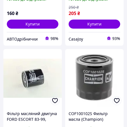
250
₴
160
₴
205
₴
Купити
Купити
98%
93%
АВТОдрібнички
CasaJoy
Фільтр масляний двигуна
COF100102S Фильтр
FORD ESCORT 83-99,
масла (Champion)
FIESTA 83-99 (вир-во