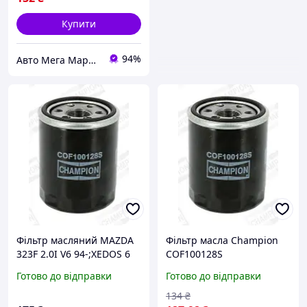
Купити
94%
Авто Мега Маркет
Фільтр масляний MAZDA
Фільтр масла Champion
323F 2.0I V6 94-;XEDOS 6
COF100128S
1.6I 93-,2.0
Готово до відправки
Готово до відправки
91-;MITSUBISHI GALANT
1.8I 16V 93-,2.0I
134
₴