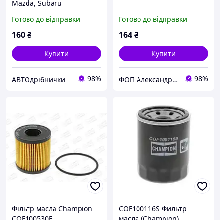
Mazda, Subaru
COF100783S Champion
Готово до відправки
Готово до відправки
160
₴
164
₴
Купити
Купити
98%
98%
АВТОдрібнички
ФОП Александрова Ірина Анатоліївна
Фільтр масла Champion
COF100116S Фильтр
COF100530E
масла (Champion)