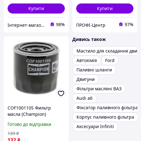
Купити
Купити
98%
97%
Інтернет-магазин автозапчастин
ПРОФІ-Центр
Дивись також
Мастило для складання двиг
Автохімія
Ford
Паливні шланги
Двигуни
Фільтри масляні ВАЗ
Audi a6
Фіксатор паливного фільтра
COF100110S Фильтр
масла (Champion)
Корпус паливного фільтра
Готово до відправки
Аксесуари Infiniti
139
₴
132
₴