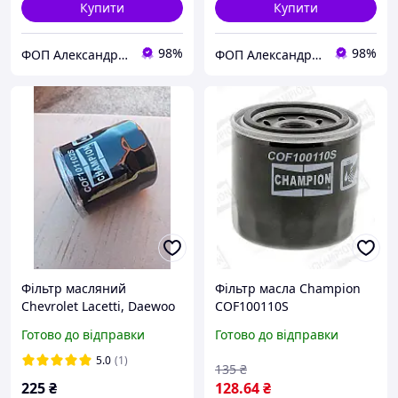
Купити
Купити
98%
98%
ФОП Александрова Ірина Анатоліївна
ФОП Александрова Ірина Анатоліївна
Фільтр масляний
Фільтр масла Champion
Chevrolet Lacetti, Daewoo
COF100110S
Lanos, Leganza,
Готово до відправки
Готово до відправки
Nubira,Nexia, Aveo, Opel
Astra, Combo,Vectra, Zafira
5.0
(1)
135
₴
(виробник Champion)
225
₴
128
.64
₴