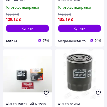
Готово до відправки
Готово до відправки
135
.97
₴
142
.35
₴
129
.12
₴
135
.19
₴
Купити
Купити
97%
94%
АвтоХАБ
MegaMarketAuto
Фільтр масляний Nissan,
Фільтр оливи