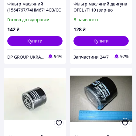
Фільтр масляний
Фільтр масляний двигуна
(1564767/74HM6714CB/CO
OPEL /F110 (вир-во
F100102S) CHAMPION
CHAMPION) COF100110S
Готово до відправки
В наявності
UA22
142
₴
128
₴
Купити
Купити
94%
97%
DP GROUP UKRAINE
Запчастини 24/7