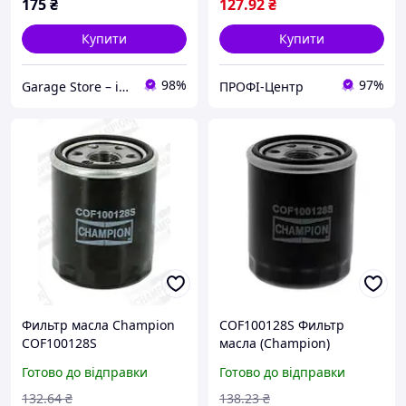
COF100128S
175
₴
127
.92
₴
Купити
Купити
98%
97%
Garage Store – інтернет магазин автозапчастин.
ПРОФІ-Центр
Фильтр масла Champion
COF100128S Фильтр
COF100128S
масла (Champion)
Готово до відправки
Готово до відправки
132
.64
₴
138
.23
₴