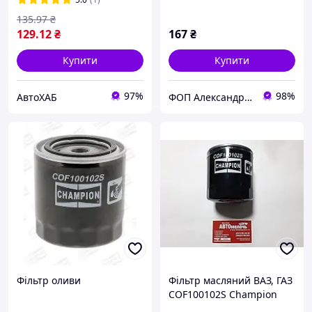
135
.97
₴
129
.12
₴
167
₴
Купити
Купити
97%
98%
АвтоХАБ
ФОП Александрова Ірина Анатоліївна
Фільтр оливи
Фільтр масляний ВАЗ, ГАЗ
COF100102S Champion