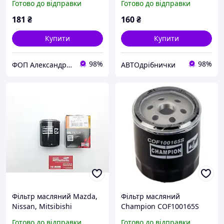
Готово до відправки
Готово до відправки
181
₴
160
₴
Купити
Купити
98%
98%
ФОП Александрова Ірина Анатоліївна
АВТОдрібнички
Фільтр масляний Mazda,
Фільтр масляний
Nissan, Mitsibishi
Champion COF100165S
COF100128S Champion
Готово до відправки
Готово до відправки