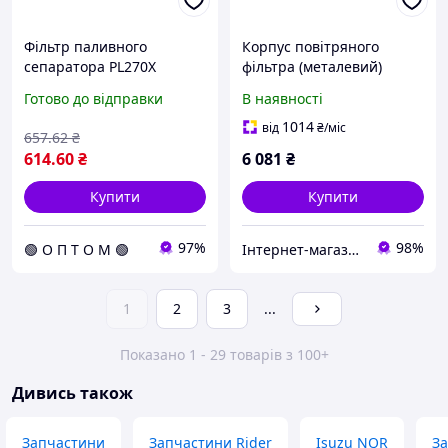
Фільтр паливного
Корпус повітряного
сепаратора PL270Х
фільтра (металевий)
Богдан Е4, Isuzu
4HG1-Т Богдан А-092,
Готово до відправки
В наявності
NQR71/NLR85/
ISUZU NQR 71, в-во
NPR75/NQR90
Тайвань
1014
від
₴
/міс
657
.62
₴
Foton1041/1089 (RIDER)
614
.60
₴
6 081
₴
SFC7903RD
Купити
Купити
97%
98%
🟢 О П Т О М 🟢
Інтернет-магазин "Авто-ресора"
1
2
3
...
Показано 1 - 29 товарів з 100+
Дивись також
Запчастини
Запчастини Rider
Isuzu NQR
За