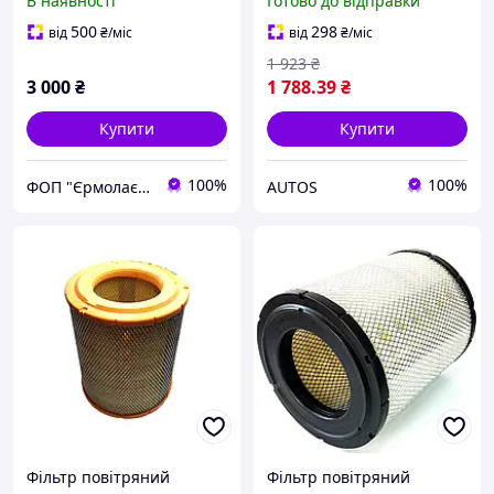
В наявності
Готово до відправки
Е-4/Е-5 ATAMAN у зборі
N35, M55, N35 M21, NPR
8972280842
300, NPR 75, P65, P75,
500
298
від
₴
/міс
від
₴
/міс
N75, NKR 85,
1 923
₴
3 000
₴
1 788
.39
₴
Купити
Купити
100%
100%
ФОП "Єрмолаєв Ю.П."
AUTOS
Фільтр повітряний
Фільтр повітряний