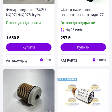
Фільтр подкачка ISUZU
Фільтр паливного
NQR71/NQR75 Ісузу,
сепаратора картридж 77
Богдан А091/А092
х 77 х 25 мм Ataman Е3 Е5
Готово до відправки
Готово до відправки
(8971880421)
ISUZU NQR90 NPR75 RD
(00530) WW10196
26
від
₴
/міс
1 650
₴
257
₴
Купити
Купити
99%
100%
Автокомерц
RM PARTS