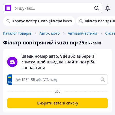
Корпус повітряного фільтра iveco
Фільтр повітрян
Каталог товарів
Авто-, мото
Автозапчастини
Сист
Фільтр повітряний isuzu nqr75
в Україні
Введи номер авто, VIN або вибери зі
списку, щоб швидше знайти потрібні
запчастини
UA
або
Вибрати авто зі списку