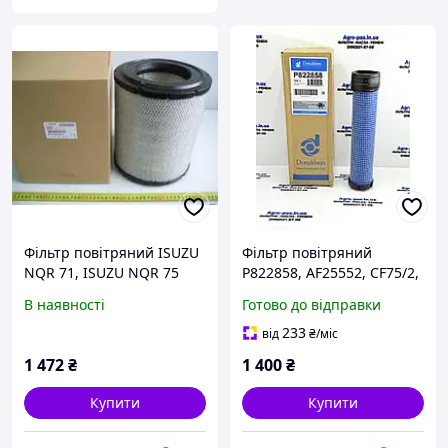
Фільтр повітряний ISUZU
Фільтр повітряний
NQR 71, ISUZU NQR 75
P822858, AF25552, CF75/2,
49985E, 1467473, 1710493,
В наявності
Готово до відправки
M131803, RG25644,
12905112530, 3EB0238770
233
від
₴
/міс
1 472
₴
1 400
₴
Купити
Купити