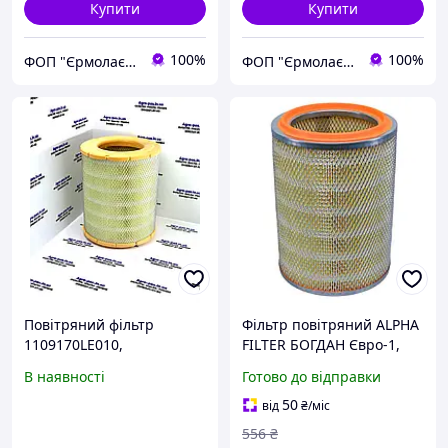
Купити
Купити
100%
100%
ФОП "Єрмолаєв Ю.П."
ФОП "Єрмолаєв Ю.П."
Повітряний фільтр
Фільтр повітряний ALPHA
1109170LE010,
FILTER БОГДАН Євро-1,
1109170LEO010,
ISUZU NQR, NPS, NPR
В наявності
Готово до відправки
8970622940, AF0167,
поліетилен без упаковки
SX3105 ( JAC N56, N75,
(AF 0763pe) (3907-vart)
50
від
₴
/міс
N80, N120 )
556
₴