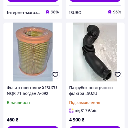
98%
96%
Інтернет-магазин "Авто-ресора"
ISUBO
Фільтр повітряний ISUZU
Патрубок повітряного
NQR 71 Богдан А-092
фільтра ISUZU
4HG1-T
NPR75/NQR90
В наявності
Під замовлення
8970622940/5876100200
АТАМАНgrecТАН Євро-4/
Євро-5 оригінал
817
від
₴
/міс
8982726940
460
₴
4 900
₴