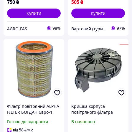
750
₴
505
₴
Купити
Купити
98%
97%
AGRO-PAS
Вартовий (туризм, полювання та рибалка)
Фільтр повітряний ALPHA
Кришка корпуса
FILTER БОГДАН Євро-1,
повітряного фільтра
ISUZU NQR, NPS, NPR (AF
Богдан А-092, Атаман,
Готово до відправки
В наявності
0763) (3997-vart)
ISUZU NQR
58
від
₴
/міс