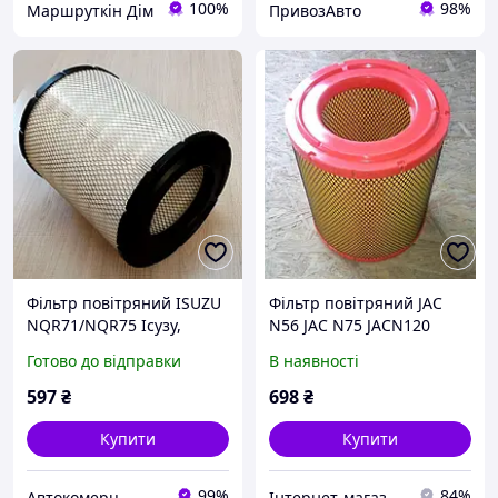
100%
98%
Маршруткін Дім
ПривозАвто
Фільтр повітряний ISUZU
Фільтр повітряний JAC
NQR71/NQR75 Ісузу,
N56 JAC N75 JACN120
Богдан А091/А092 Е-2
основний
Готово до відправки
В наявності
597
₴
698
₴
Купити
Купити
99%
84%
Автокомерц
Інтернет-магазин "Авто Експерт Плюс"