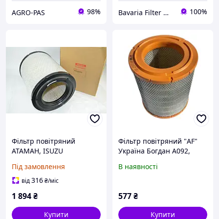
98%
100%
AGRO-PAS
Bavaria Filter Werke
Фільтр повітряний
Фільтр повітряний "AF"
АТАМАН, ISUZU
Україна Богдан А092,
NPR75/NQR90/NLR/NMR85
ISUZU NQR
Під замовлення
В наявності
, в-во Isuzu Motors
316
від
₴
/міс
1 894
₴
577
₴
Купити
Купити