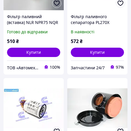
Фільтр паливний
Фільтр паливного
(вставка) NLR NPR75 NQR
сепаратора PL270Х
90 4HK1 4JJ1 Isuzu BVP
Богдан Е4, Isuzu
Готово до відправки
В наявності
NQR71/NLR85/
NPR75/NQR90
510
₴
572
₴
Foton1041/1089 (RIDER)
Купити
Купити
100%
97%
ТОВ «Автомеханіка Дистрибюшн»
Запчастини 24/7