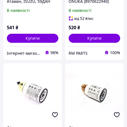
Атаман, ISUZU, 59ДАН
ONUKA (8970622940)
А092 (4HG1T/4HE1T/4HK1),
4HG1-T 4HK БОГДАН
В наявності
В наявності
в-во Україна
А-092, Ataman Євро-4
Євро-5, ISUZU NQR
52
від
₴
/міс
541
₴
520
₴
Купити
Купити
98%
100%
Інтернет-магазин "Авто-ресора"
RM PARTS