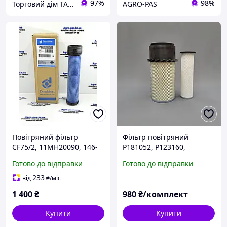
97%
98%
Торговий дім ТАЙФЕНГ
AGRO-PAS
Повітряний фільтр
Фільтр повітряний
CF75/2, 11MH20090, 146-
P181052, P123160,
7473, M131803, 171-0493,
C14179X, CF75/1X, PA1667-
Готово до відправки
Готово до відправки
M807331, RG648-42821,
FN, PA2489, AF437K,
RG60866, RG25644, RG648-
AF1966, E563L, E563LS,
233
від
₴
/міс
42820, 4423981
42222, 42769
1 400
₴
980
₴/комплект
Купити
Купити