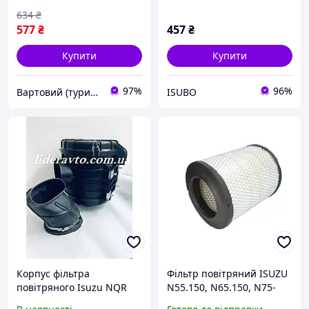
634
₴
577
₴
457
₴
Купити
Купити
97%
96%
Вартовий (туризм, полювання та рибалка)
ISUBO
Корпус фільтра
Фільтр повітряний ISUZU
повітряного Isuzu NQR
N55.150, N65.150, N75-
4HG1-T Богдан АТАМАН
150, N35.150, LS35, L35,