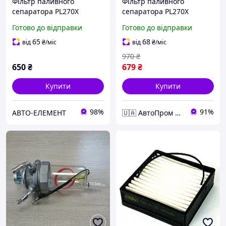
Фільтр паливного
Фільтр паливного
сепаратора PL270Х
сепаратора PL270Х
Богдан Е4, Isuzu
БОГДАН Е4, Isuzu
Готово до відправки
Готово до відправки
NQR71/NLR85/
NQR71/NLR85/
NPR75/NQR90
NPR75/NQR90
65
68
від
₴
/міс
від
₴
/міс
Foton1041/1089 (RIDER)
Foton1041/1089
970
₴
SFC7903RD
650
₴
679
₴
Купити
Купити
98%
91%
АВТО-ЕЛЕМЕНТ
🇺🇦 АвтоПром 🇺🇦