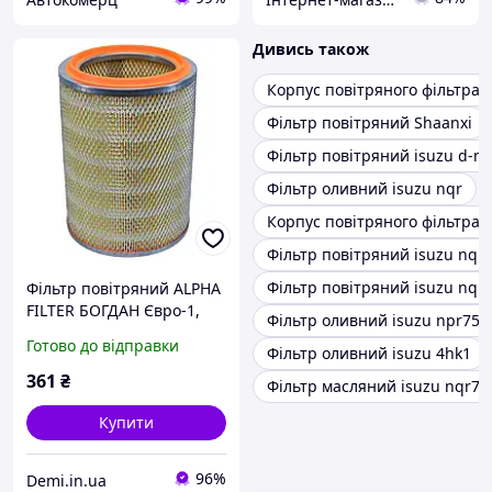
Дивись також
Корпус повітряного фільтра i
Фільтр повітряний Shaanxi
Фільтр повітряний isuzu d-m
Фільтр оливний isuzu nqr
Корпус повітряного фільтра 
Фільтр повітряний isuzu nqr
Фільтр повітряний isuzu nqr
Фільтр повітряний ALPHA
FILTER БОГДАН Євро-1,
Фільтр оливний isuzu npr75
ISUZU NQR, NPS, NPR
Готово до відправки
Фільтр оливний isuzu 4hk1
поліетилен без упаковки
(AF 0763pe)
361
₴
Фільтр масляний isuzu nqr75
Купити
96%
Demi.in.ua