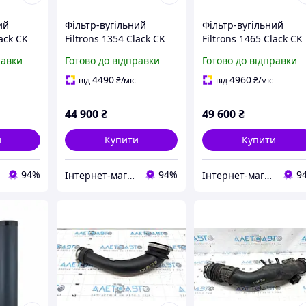
ий
Фільтр-вугільний
Фільтр-вугільний
lack CK
Filtrons 1354 Clack CK
Filtrons 1465 Clack CK
(Gac Plus) від
(Gac Plus) від
равки
Готово до відправки
Готово до відправки
заліза
сірководню та заліза
сірководню та заліза
4490
4960
від
₴
/міс
від
₴
/міс
44 900
₴
49 600
₴
и
Купити
Купити
94%
94%
9
Інтернет-магазин «ПЕРША ВОДА»
Інтернет-магазин «ПЕРША ВОДА»