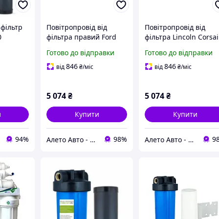
фільтр
Повітропровід від
Повітропровід від
0
фільтра правий Ford
фільтра Lincoln Corsai
Explorer 20-25 3.0T
20-22 2.3 LX6Z9B659K
Готово до відправки
Готово до відправки
L1MZ9B659D
846
846
від
₴
/міс
від
₴
/міс
5 074
₴
5 074
₴
и
Купити
Купити
94%
98%
9
Алето Авто - запчастини на авто зі США
Алето Авто - запчастини на авто зі США