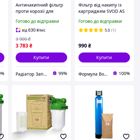
4
Антинакипний фільтр
Фільтр від накипу із
проти корозії для
картриджем SVOD AS
побутової техніки,
ST400 (L 1/2), латунна
Готово до відправки
Готово до відправки
котлів, бойлерів СВОД-
різьба
АС Big Blue ВВ10
630
від
₴
/міс
5.0
(1)
3 900
₴
3 783
₴
990
₴
Купити
Купити
0%
99%
100%
Радіатор Запоріжжя
Формула Води