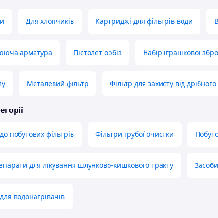
ди
Для хлопчиків
Картриджі для фільтрів води
лююча арматура
Пістолет орбіз
Набір іграшкової збро
лу
Металевий фільтр
Фільтр для захисту від дрібного
егорії
до побутових фільтрів
Фільтри грубої очистки
Побуто
епарати для лікування шлунково-кишкового тракту
Засоби
для водонагрівачів