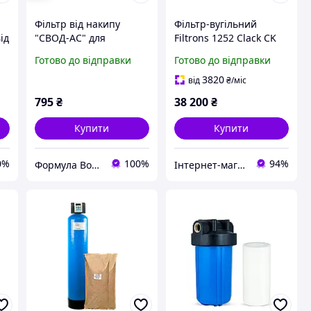
Фільтр від накипу
Фільтр-вугільний
ід
"СВОД-АС" для
Filtrons 1252 Clack CK
теплотехніки st250
(Gac Plus) від
Готово до відправки
Готово до відправки
на
(L1/2), латунна різьба
сірководню та заліза
3820
від
₴
/міс
795
₴
38 200
₴
Купити
Купити
0%
100%
94%
Формула Води
Інтернет-магазин «ПЕРША ВОДА»