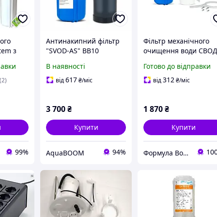
ого
Антинакипний фільтр
Фільтр механічного
tem з
"SVOD-AS" ВВ10
очищення води СВО
ом
ВВ10 1''
равки
В наявності
Готово до відправки
ої води)
617
312
(2)
від
₴
/міс
від
₴
/міс
3 700
₴
1 870
₴
и
Купити
Купити
99%
94%
10
AquaBOOM
Формула Води