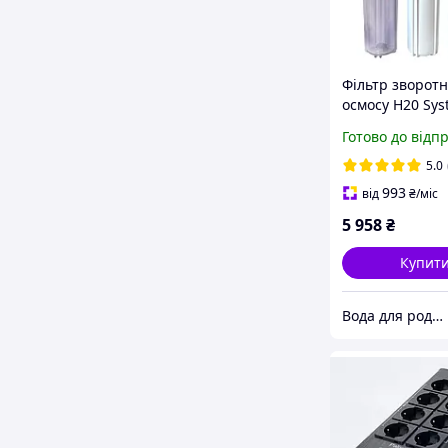
Фільтр зворотн
осмосу H20 Sys
мінералізатор
Готово до відп
(Осмос 6 ст для
очищення питн
5.0
6
993
від
₴
/міс
5 958
₴
Купит
Вода для родини