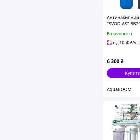
Антинакипний 
''SVOD-AS'' ВВ2
В наявності
1050
від
₴
/міс
6 300
₴
Купит
AquaBOOM