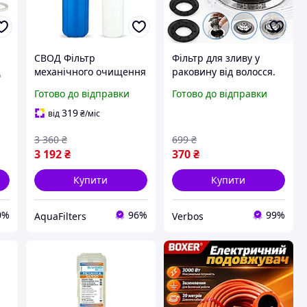
СВОД Фільтр
Фільтр для зливу у
Д
механічного очищення
раковину від волосся.
води ВВ20
Сітка фільтр у
Готово до відправки
Готово до відправки
раковину. Зливна
заглушка для
319
від
₴
/міс
раковини. Фільтр для
3 360
₴
699
₴
раковини від волосся
3 192
₴
370
₴
Купити
Купити
0%
96%
99%
AquaFilters
Verbos