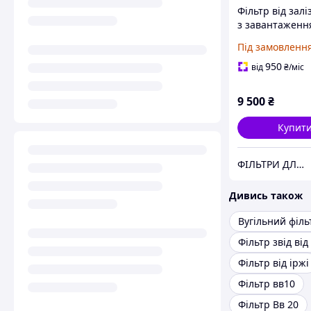
Фільтр від залі
з завантаженн
Сорбент АС/М
Під замовленн
(Автоматичний
950
від
₴
/міс
9 500
₴
Купит
ФІЛЬТРИ ДЛЯ ВОДИ ➤ Купити в Києві і по всій Україні • інтернет-магазин Гідро-Фільтр
Дивись також
Вугільний філь
Фільтр звід від
Фільтр від іржі
Фільтр вв10
Фільтр Вв 20