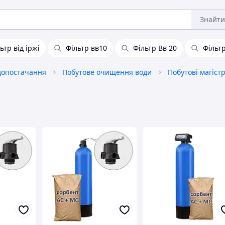
Знайти
ьтр від іржі
Фільтр вв10
Фільтр Вв 20
Фільт
допостачання
Побутове очищення води
Побутові магіст