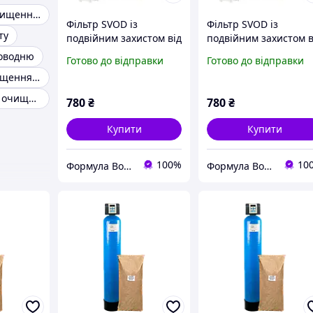
Фільтри для очищення води від заліза
Фільтр SVOD із
Фільтр SVOD із
ту
подвійним захистом від
подвійним захистом в
накипу та заліза
накипу та заліза
ководню
Готово до відправки
Готово до відправки
ST250/F5(L1/2), латунна
ST250/F5(L3/4), латун
Фільтр для очищення від заліза
різьба
різьба
Фільтр тонкого очищення для опалення
780
₴
780
₴
Купити
Купити
100%
10
Формула Води
Формула Води