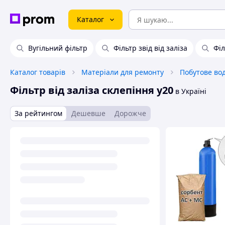
Каталог
Вугільний фільтр
Фільтр звід від заліза
Філ
Каталог товарів
Матеріали для ремонту
Побутове во
Фільтр від заліза склепіння у20
в Україні
За рейтингом
Дешевше
Дорожче