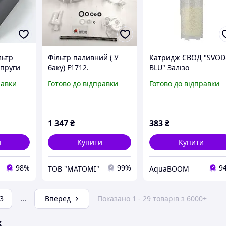
льтр
Фільтр паливний ( У
Катридж СВОД "SVOD
апруги
баку) F1712.
BLU" Залізо
lter P20
Оригінальний номер
равки
Готово до відправки
Готово до відправки
А
1770A046, 1770A260.
 8
Встановлено на:
стом від
OUTLANDER, Аутлендер
II, III 2.0 4WD, 2.4,
1 347
₴
383
₴
и
Купити
Купити
98%
99%
9
ТОВ "МАТОМІ"
AquaBOOM
3
...
Вперед
Показано 1 - 29 товарів з 6000+
ж