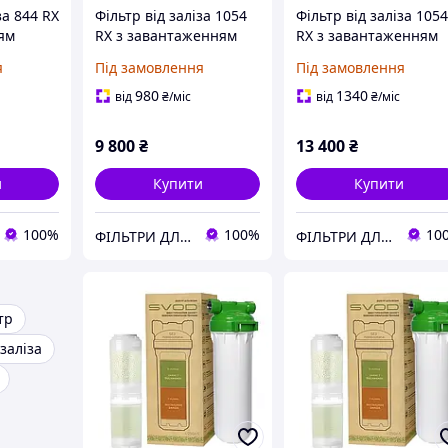
за 844 RX
Фільтр від заліза 1054
Фільтр від заліза 105
ям
RX з завантаженням
RX з завантаженням
С
Сорбент АС/МС
Сорбент АС/МС
я
Під замовлення
Під замовлення
 клапан)
(механіка)
980
1340
від
₴
/міс
від
₴
/міс
9 800
₴
13 400
₴
и
Купити
Купити
100%
100%
10
ФІЛЬТРИ ДЛЯ ВОДИ ➤ Купити в Києві і по всій Україні • інтернет-магазин Гідро-Фільтр
ФІЛЬТРИ ДЛЯ ВОДИ ➤ Купити в Києві і по всій Україні • інтернет-магазин Гідро-Фільтр
тр
 заліза