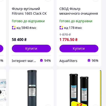
Фільтр-вугільний
СВОД Фільтр
Filtrons 1665 Clack CK
механічного очищення
(Gac Plus) від
води ВВ10
Готово до відправки
Готово до відправки
сірководню та заліза
5840
178
від
₴
/міс
від
₴
/міс
1 870
₴
58 400
₴
1 776
.50
₴
Купити
Купити
4%
94%
96%
Інтернет-магазин «ПЕРША ВОДА»
AquaFilters