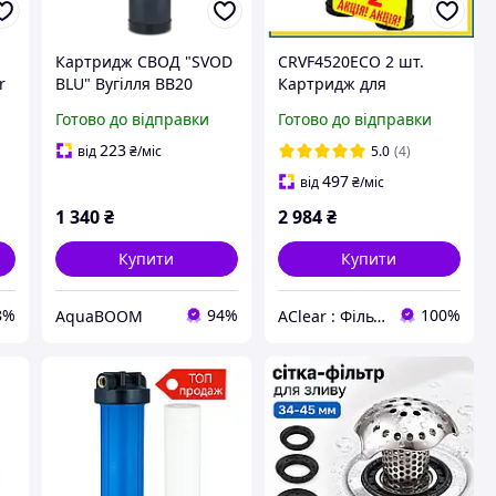
Картридж СВОД "SVOD
CRVF4520ECO 2 шт.
r
BLU" Вугілля ВВ20
Картридж для
видалення заліза
Готово до відправки
Готово до відправки
Ecosoft Ferromix 4,5
"х20"
223
від
₴
/міс
5.0
(4)
497
від
₴
/міс
1 340
₴
2 984
₴
Купити
Купити
8%
94%
100%
AquaBOOM
AClear : Фільтри для води