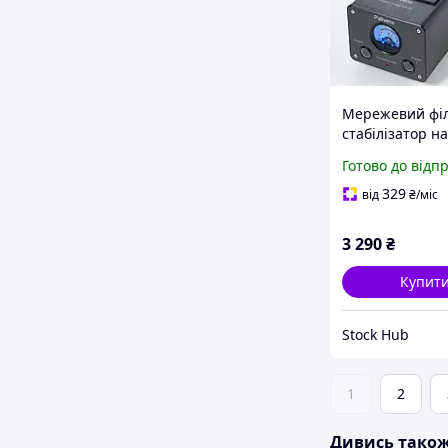
Мережевий фі
стабілізатор н
Paliven Power Fi
Готово до відп
EU 3000 Вт 15 
Подовжувач на
329
від
₴
/міс
розеток з захи
перенапруги
3 290
₴
Купит
Stock Hub
1
2
Дивись тако