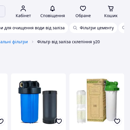
Кабінет
Сповіщення
Обране
Кошик
ри для очищення води від заліза
Фільтри цементу
ральні фільтри
Фільтр від заліза склепіння у20