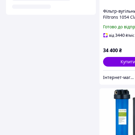
Фільтр-вугільн
Filtrons 1054 C
(Gac Plus) від
Готово до відп
сірководню та 
3440
від
₴
/міс
34 400
₴
Купит
Інтернет-магазин «ПЕРША ВОДА»