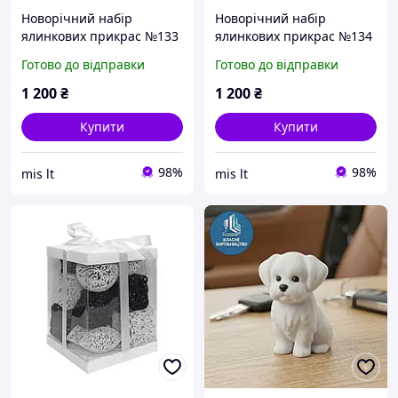
Новорічний набір
Новорічний набір
ялинкових прикрас №133
ялинкових прикрас №134
MIS LT блакитні та рожеві
MIS LT червоні та зелені
Готово до відправки
Готово до відправки
ажурні фігурні іграшки 8
ажурні фігурні іграшки 8
11 см 14 шт
11 см 14 шт
1 200
₴
1 200
₴
Купити
Купити
98%
98%
mis lt
mis lt