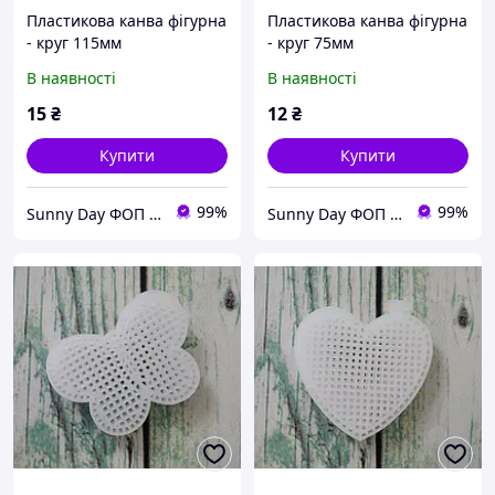
Пластикова канва фігурна
Пластикова канва фігурна
- круг 115мм
- круг 75мм
В наявності
В наявності
15
₴
12
₴
Купити
Купити
99%
99%
Sunny Day ФОП Пода Анастасія Ігорівна
Sunny Day ФОП Пода Анастасія Ігорівна