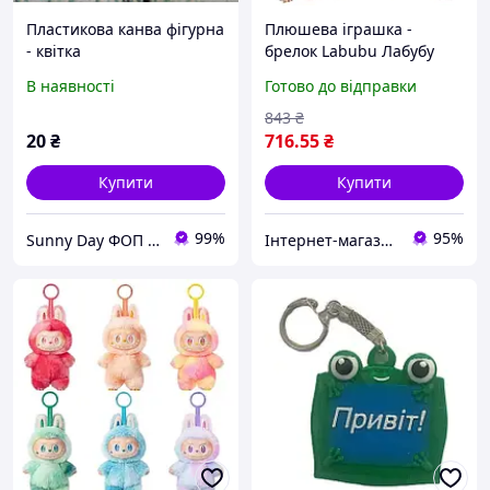
Пластикова канва фігурна
Плюшева іграшка -
- квітка
брелок Labubu Лабубу
іграшка-
В наявності
Готово до відправки
сюрприз(випадкова) з
колекційною фігуркою
843
₴
20
₴
716
.55
₴
Купити
Купити
99%
95%
Sunny Day ФОП Пода Анастасія Ігорівна
Інтернет-магазин товарів для дому "The Rechi"