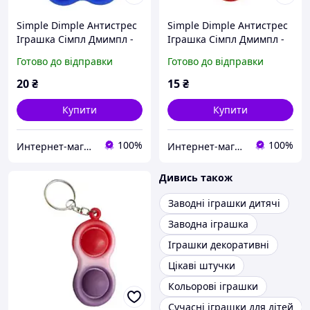
Simple Dimple Антистрес
Simple Dimple Антистрес
Іграшка Сімпл Дмимпл -
Іграшка Сімпл Дмимпл -
Pop It - Поп Іт - Попит -
Pop It - Поп Іт - Попит -
Готово до відправки
Готово до відправки
Popit) - Білий Брелок
Popit) - Білий Брелок
Фігурний з ка
Фігурний з ка
20
₴
15
₴
Купити
Купити
100%
100%
Интернет-магазин "П'ятниця" ФОП Гришина О.О.
Интернет-магазин "П'ятниця" ФОП Гришина О.О.
Дивись також
Заводні іграшки дитячі
Заводна іграшка
Іграшки декоративні
Цікаві штучки
Кольорові іграшки
Сучасні іграшки для дітей