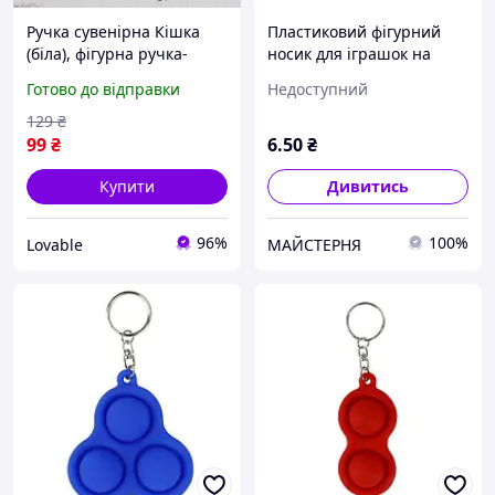
Ручка сувенірна Кішка
Пластиковий фігурний
(біла), фігурна ручка-
носик для іграшок на
іграшка у формі кота,
безпечному кріпленні
Готово до відправки
Недоступний
пластикова канцелярія
9х12 мм (коричневий)
White
129
₴
99
₴
6
.50
₴
Купити
Дивитись
96%
100%
Lovable
МАЙСТЕРНЯ