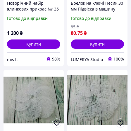
Новорічний набір
Брелок на ключі Песик 30
ялинкових прикрас №135
мм Підвіска в машину
MIS LT чорні та білі
Мініатюрна фігурка
Готово до відправки
Готово до відправки
ажурні фігурні іграшки 8
собачки Статуетка щеня
11 см 14 шт
Іграшка на робочий стіл
85
₴
1 200
₴
80
.75
₴
Купити
Купити
98%
100%
mis lt
LUMERYA Studio