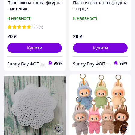
Пластикова канва фігурна
Пластикова канва фігурна
- метелик
- серце
В наявності
В наявності
5.0
(1)
20
₴
20
₴
Купити
Купити
99%
99%
Sunny Day ФОП Пода Анастасія Ігорівна
Sunny Day ФОП Пода Анастасія Ігорівна