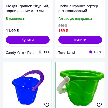
Ніс для іграшок фігурний,
Логічна іграшка сортер
чорний, 24 мм × 19 мм
різнокольоровий
пластиковий куб з 6
В наявності
Готово до відправки
фігурними вкладишами
для дітей
249
₴
11
.99
₴
169
₴
Купити
Купити
98%
100%
Candy Yarn - Перший дискаунтер пряжі
TovarLand