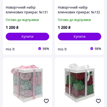
Новорічний набір
Новорічний набір
ялинкових прикрас №131
ялинкових прикрас №132
MIS LT білі та срібні
MIS LT білі та золоті
Готово до відправки
Готово до відправки
ажурні фігурні іграшки 8
ажурні фігурні іграшки 8
11 см 14 шт
11 см 14 шт
1 200
₴
1 200
₴
Купити
Купити
98%
98%
mis lt
mis lt