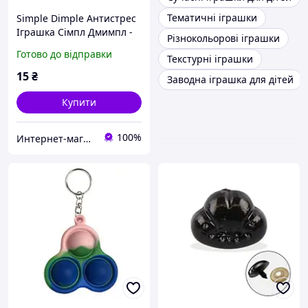
Тематичні іграшки
Simple Dimple Антистрес
Іграшка Сімпл Дмимпл -
Різнокольорові іграшки
Pop It - Поп Іт - Попит -
Готово до відправки
Текстурні іграшки
Popit) - Білий Брелок
Фігурний з ка
15
₴
Заводна іграшка для дітей
Купити
100%
Интернет-магазин "П'ятниця" ФОП Гришина О.О.