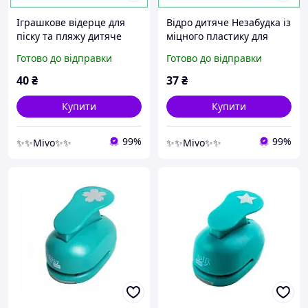
Іграшкове відерце для
Відро дитяче Незабудка із
піску та пляжу дитяче
міцного пластику для
пластикове міцне
пісочниці пляжу та збору
Готово до відправки
Готово до відправки
Незабудка для ігор у
грибів іграшка фігурна 3+
пісочниці та лісі
40
₴
37
₴
Купити
Купити
99%
99%
✨✨Mivo✨✨
✨✨Mivo✨✨