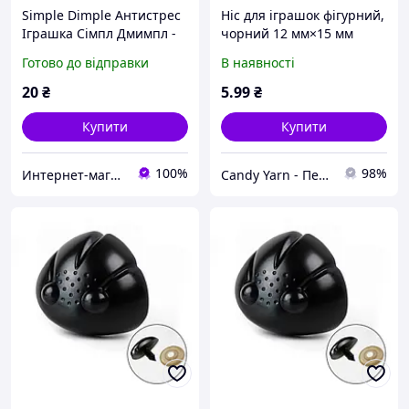
Simple Dimple Антистрес
Ніс для іграшок фігурний,
Іграшка Сімпл Дмимпл -
чорний 12 мм×15 мм
Pop It - Поп Іт - Попит -
Готово до відправки
В наявності
Popit) - Білий Брелок
Фігурний з ка
20
₴
5
.99
₴
Купити
Купити
100%
98%
Интернет-магазин "П'ятниця" ФОП Гришина О.О.
Candy Yarn - Перший дискаунтер пряжі