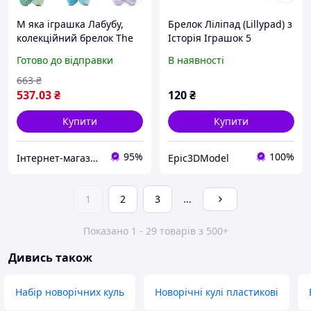
М яка іграшка Лабубу,
Брелок Ліліпад (Lillypad) з
колекційний брелок The
Історія Іграшок 5
Monsters Labubu Secret
оригінальний сувенір на
Готово до відправки
В наявності
(випадковий) 17 см
рюкзак 3D друк
663
₴
537
.03
₴
120
₴
Купити
Купити
95%
100%
Інтернет-магазин товарів для дому "The Rechi"
Epic3DModel
1
2
3
...
Показано 1 - 29 товарів з 500+
Дивись також
Набір новорічних куль
Новорічні кулі пластикові