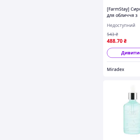
[FarmStay] Сир
для обличчя з
колагеном та
Недоступний
гіалуроновою 
Collagen & Hya
543
₴
Acid All-In-One
488
.70
₴
Ampoule, 250 
Дивити
Miradex