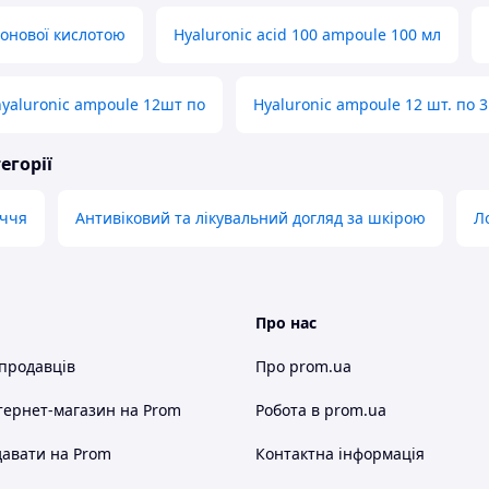
ронової кислотою
Hyaluronic acid 100 ampoule 100 мл
hyaluronic ampoule 12шт по
Hyaluronic ampoule 12 шт. по 3
егорії
иччя
Антивіковий та лікувальний догляд за шкірою
Л
Про нас
 продавців
Про prom.ua
тернет-магазин
на Prom
Робота в prom.ua
авати на Prom
Контактна інформація