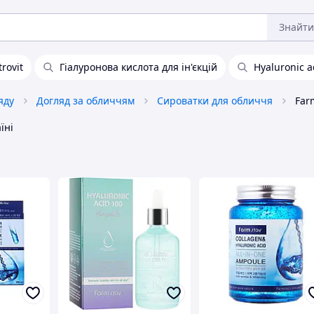
Знайти
trovit
Гіалуронова кислота для ін'єкцій
Hyaluronic 
яду
Догляд за обличчям
Сироватки для обличчя
їні