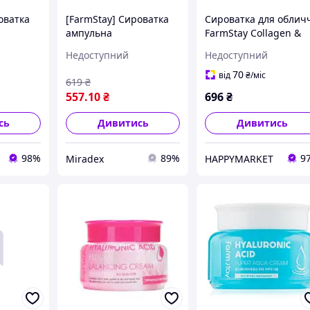
оватка
[FarmStay] Сироватка
Сироватка для облич
ампульна
FarmStay Collagen &
 з
зволожувальна з
Hyaluronic Acid All In
Недоступний
Недоступний
кислотою
гіалуроновою кислотою
One Ampoule 250 мл
 100
Hyaluronic Acid 100
(8809469770002)
70
від
₴
/міс
619
₴
мл
Ampoule, 100 мл
557
.10
₴
696
₴
сь
Дивитись
Дивитись
98%
89%
9
Miradex
HAPPYMARKET