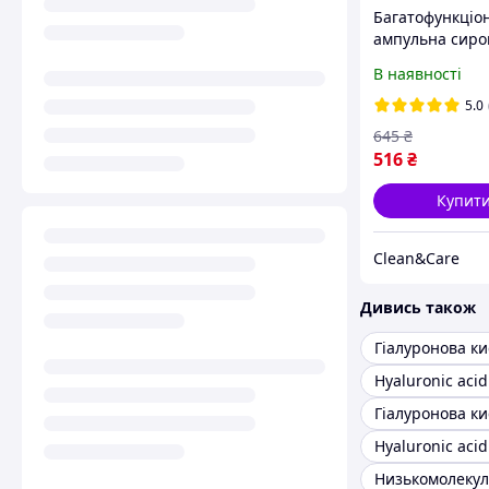
Багатофункціо
ампульна сиро
FarmStay Colla
В наявності
Hyaluronic Acid 
One Ampoule 2
5.0
645
₴
516
₴
Купит
Clean&Care
Дивись також
Hyaluronic acid
Hyaluronic aci