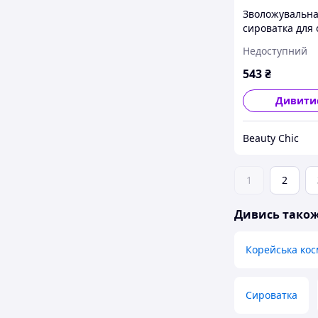
Зволожувальн
сироватка для
FarmStay Hyalu
Недоступний
Acid 100 Ampou
гіалуроновою
543
₴
кислотою, 100 
Дивити
Beauty Chic
1
2
Дивись тако
Корейська кос
Сироватка