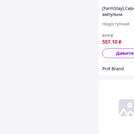
[FarmStay] Сир
ампульна
зволожувальна
Недоступний
гіалуроновою 
Hyaluronic Acid
619
₴
Ampoule, 100 
557
.10
₴
Дивити
Prof Brand