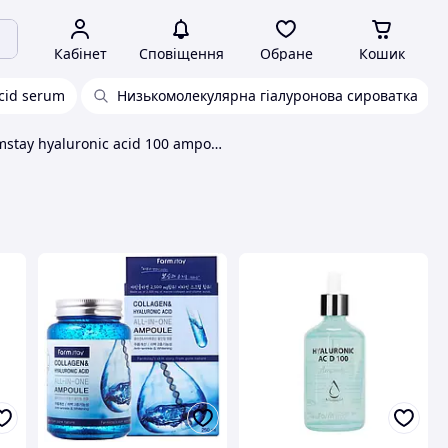
Кабінет
Сповіщення
Обране
Кошик
acid serum
Низькомолекулярна гіалуронова сироватка
Farmstay hyaluronic acid 100 ampoule