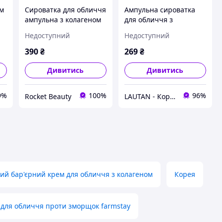
ом
Сироватка для обличчя
Ампульна сироватка
ампульна з колагеном
для обличчя з
та гіалуроновою
гіалуроновою кислотою
Недоступний
Недоступний
кислотою FarmStay
FarmStay DR.V8
le
Collagen & Hyaluronic
Ampoule Solution
390
₴
269
₴
Acid All-In-One
Hyaluronic Acid 30 мл
Ampoule, 250 мл
Дивитись
Дивитись
9%
100%
96%
Rocket Beauty
LAUTAN - Корейская Косметика
й бар'єрний крем для обличчя з колагеном
Корея
для обличчя проти зморщок farmstay