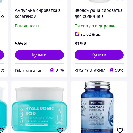
з
Ампульна сироватка з
Зволожуюча сироватка
ою
колагеном і
для обличчя з
le
гіалуроновою кислотою
гіалуроновою кислотою
В наявності
Готово до відправки
id
FarmStay Collagen&#38;
Tosowoong Hyaluronic
Hyaluronic Acid All-In-
Acid Aqua Ampoule 100
82
від
₴
/міс
One Ampoule 250ml
мл
565
₴
819
₴
(632359-2)
Купити
Купити
1%
91%
99%
Dilax магазин брендових дитячих іграшок та товарів для батьків.
КРАСОТА АЗИИ