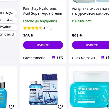
FarmStay Hyaluronic
Ампульна сироватка 
Біоревіталізація гіалуронової кислотою
Acid Super Aqua Cream
гіалуроновою кислот
Крем для обличчя з
FarmStay Dr.V8 Ampou
Гіалуронова кислота для мезороллера
Готово до відправки
В наявності
гіалуроновою кислотою
Solution Hyaluronic Ac
Hyaron sodium hyaluronate
(100мл)
30ml (825583-2)
4.7
(3)
onic acid
308
₴
591
₴
Купити
Купити
99%
9
Pavacosmetic
Dilax магазин брендових дитячих іграшок та товарів для батьків.