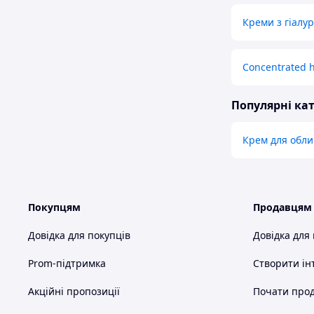
Креми з гіалу
Concentrated 
Популярні кат
Крем для обл
Покупцям
Продавцям
Довідка для покупців
Довідка для
Prom-підтримка
Створити ін
Акційні пропозиції
Почати прод