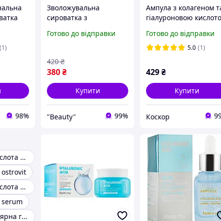
нальна
Зволожувальна
Ампула з колагеном т
ватка
сироватка з
гіалуроновою кислот
gen &
гіалуроновою кислотою
FarmStay Collagen &
Готово до відправки
Готово до відправки
All-In
FarmStay Hyaluronic
Hyaluronic Acid All In
50 мл
Acid 100 Ampoule
One Ampoule 250 мл
(1)
5.0
(1)
100ml (825310-2)
420
₴
380
₴
429
₴
и
Купити
Купити
98%
99%
9
"Beauty"
Коскор
Гіалуронова кислота в ампулах
 ostrovit
Гіалуронова кислота для ін'єкцій
d serum
Низькомолекулярна гіалуронова сироватка