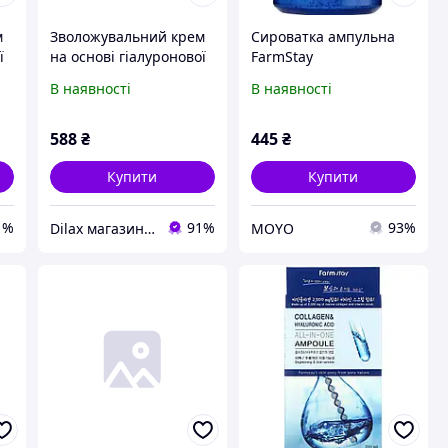
м
Зволожувальний крем
Сироватка ампульна
ї
на основі гіалуронової
FarmStay
кислоти FarmStay
Collagen&Hyaluronic
В наявності
В наявності
Hyaluronic Acid Super
Acid All-In One Ampoule
Aqua Cream 100ml
250 мл
(919811-2)
588
₴
445
₴
Купити
Купити
1%
91%
93%
Dilax магазин брендових дитячих іграшок та товарів для батьків.
MOYO