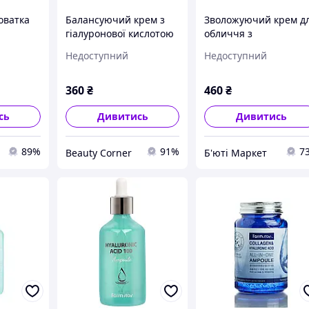
оватка
Балансуючий крем з
Зволожуючий крем д
гіалуронової кислотою
обличчя з
FARMSTAY Hyaluronic
гіалуроновою кислот
Недоступний
Недоступний
кислотою
Acid Premium Balancing
FarmStay Hyaluronic
luronic
Cream 100 мл
Acid Super Aqua Crea
100мл (8809809800970
360
₴
460
₴
мл
сь
Дивитись
Дивитись
89%
91%
7
Beauty Corner
Б'юті Маркет