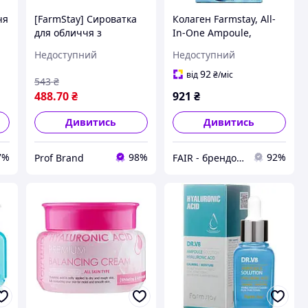
чя
[FarmStay] Сироватка
Колаген Farmstay, All-
для обличчя з
In-One Ampoule,
колагеном та
Collagen & Hyaluronic
Недоступний
Недоступний
гіалуроновою кислотою
Acid, 8.45 fl oz (250 ml),
Collagen & Hyaluronic
оригінал. Доставка з
92
від
₴
/міс
543
₴
Acid All-In-One
США/ЄС протягом 14
488
.70
₴
921
₴
Ampoule, 250 мл
Дивитись
Дивитись
7%
98%
92%
Prof Brand
FAIR - брендові речі