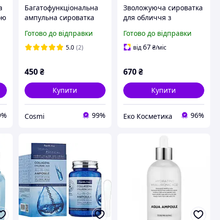
а
Багатофункціональна
Зволожуюча сироватка
ою
ампульна сироватка
для обличчя з
FarmStay Collagen &
гіалуроновою кислотою
Готово до відправки
Готово до відправки
Hyaluronic Acid All-In
FarmStay Hyaluronic
One Ampoule 250 мл
Acid 100 Amopoule 100
67
5.0
(2)
від
₴
/міс
мл
450
₴
670
₴
Купити
Купити
9%
99%
96%
Cosmi
Еко Косметика