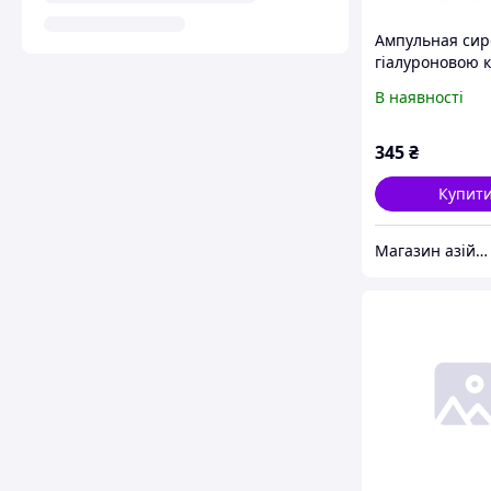
Ампульная сир
гіалуроновою 
Farm Stay DR.V
В наявності
Ampoule Soluti
Hyaluronic Acid
345
₴
Купит
Магазин азійської косметики