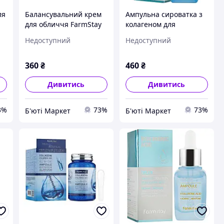
ля
Балансувальний крем
Ампульна сироватка з
для обличчя FarmStay
колагеном для
ою
Hyaluronic Acid
пружності шкіри
Недоступний
Недоступний
Premium Balancing
обличчя FarmStay
m,
Cream з гіалуроновою
DR.V8 Ampoule Solution
)
кислотою, 100 г
Collagen, 30 мл
360
₴
460
₴
Дивитись
Дивитись
3%
73%
73%
Б'юті Маркет
Б'юті Маркет