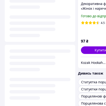
Декоративна ф
«Жінох і нареч
світна подарун
Готово до відп
статуетка на пі
в серці 13х9 с
4.5
97
₴
Купит
Kozak Hookah - Магазин техніки та аксесуарів
Дивись також
Порцелянові ф