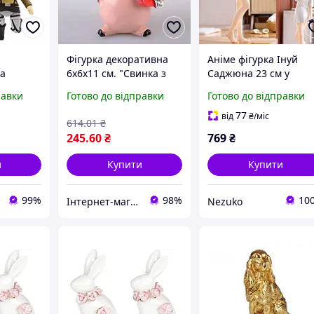
Фігурка декоративна
Аніме фігурка Інуй
ка
6х6х11 см. "Свинка з
Саджюна 23 см у
on Titan
подарунком"
купальнику Ця
равки
Готово до відправки
Готово до відправки
 Ханжи
порцелянова лялечк
29)
Marin Kitagawa My
77
від
₴
/міс
614
.01
₴
dress-up darling
245
.60
₴
769
₴
и
Купити
Купити
99%
98%
10
Інтернет-магазин "Kaap" професійного посуду
Nezuko