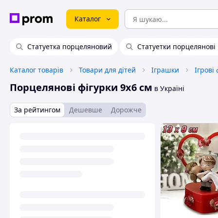
Каталог
Статуетка порцеляновий
Статуетки порцелянові
Каталог товарів
Товари для дітей
Іграшки
Порцелянові фігурки 9х6 см
в Україні
За рейтингом
Дешевше
Дорожче