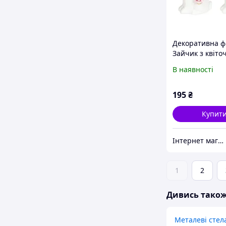
Декоративна ф
Зайчик з квіто
мікс 9.5 см Гра
В наявності
Презент 727-3
195
₴
Купит
Інтернет магазин KupiPartu
1
2
Дивись тако
Металеві стел