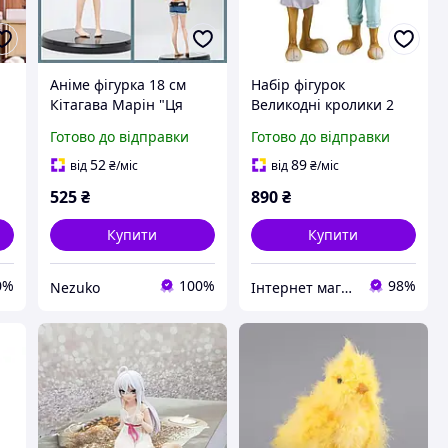
Аніме фігурка 18 см
Набір фігурок
Кітагава Марін "Ця
Великодні кролики 2
порцелянова лялечка
шт 29х9х7 см 18941-001
Готово до відправки
Готово до відправки
а
закохалася" Kitagawa
полістоун
Marin My dress-up
52
89
від
₴
/міс
від
₴
/міс
darling
525
₴
890
₴
Купити
Купити
0%
100%
98%
Nezuko
Інтернет магазин Veronеse