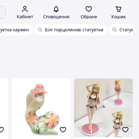
Кабінет
Сповіщення
Обране
Кошик
уетка кармен
Білі порцелянові статуетки
Статуетк