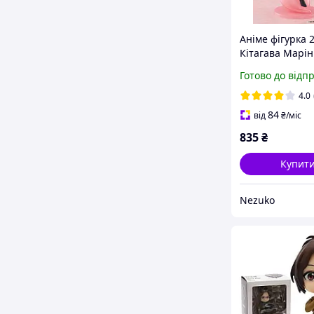
Аніме фігурка 
Кітагава Марін
порцелянова л
Готово до відп
закохалася" Ki
Marin My dress
4.0
darling
84
від
₴
/міс
835
₴
Купит
Nezuko