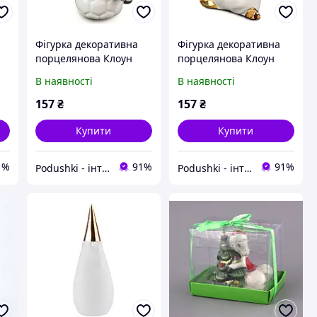
Фігурка декоративна
Фігурка декоративна
порцелянова Клоун
порцелянова Клоун
01
9см Lefard 149-364
9см Lefard 149-363
В наявності
В наявності
157
₴
157
₴
Купити
Купити
1%
91%
91%
Podushki - інтернет-магазин Подушки
Podushki - інтернет-магазин Подушки