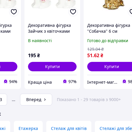
ігурка
Декоративна фігурка
Декоративна фігурка
чками
Зайчик з квіточками
"Собачка" 6 см
нд
мікс 9.5 см Гранд
В наявності
Готово до відправки
05
Презент 727-305
129
.04
₴
195
₴
51
.62
₴
и
Купити
Купити
94%
97%
9
Краща ціна
Інтернет-магазин "Kaap" професійного посуду
3
...
Вперед
Показано 1 - 29 товарів з 9000+
ж
ажі
Етажерка
Стелаж для квітів
Стелажі для зб