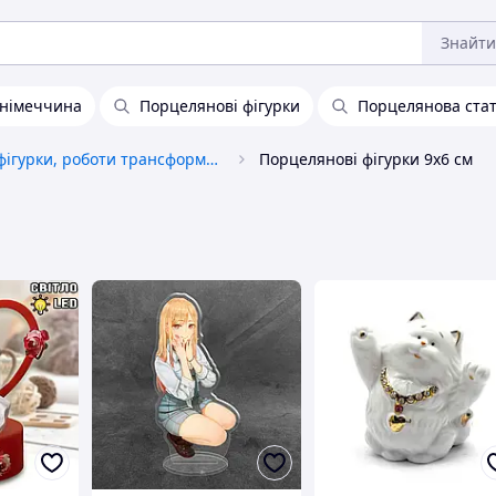
Знайти
 німеччина
Порцелянові фігурки
Порцелянова стат
Ігрові фігурки, роботи трансформери
Порцелянові фігурки 9х6 см