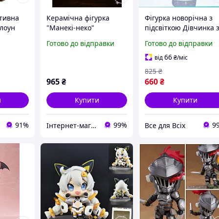
ативна
Керамічна фігурка
Фігурка новорічна з
лоун
"Манекі-неко"
підсвіткою Дівчинка 
-362
Японський символ
ялинкою фарфорова
Готово до відправки
Готово до відправки
щастя та процвітання
9х6х18 см різдвяний
(10*6 см)
декор для дому
66
від
₴
/міс
святковий
825
₴
965
₴
660
₴
и
Купити
Купити
91%
99%
9
Інтернет-магазин "Скарби Сходу" - якісні товари із Японії та Кореї
Все для Всіх