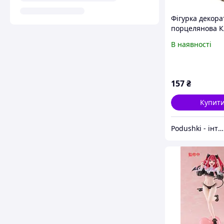
Фігурка декор
порцелянова К
9см Lefard 149
В наявності
157
₴
Купит
Podushki - інтернет-магазин Подушки