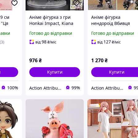
29 см
Аніме фігурка з гри
Аніме фігурка
 "Ця
Honkai Impact, Kiana
нендороїд Вбивця
ялечка
Kaslana, Кіана Каслана
гоблінів Goblin Slayer
равки
Готово до відправки
Готово до відправки
tagawa
з котячими вушками, 9
Оркболг Брадорез
-up
см (HI 0007)
1042, 9 см (GS 0001)
98
127
(3)
від
₴
/міс
від
₴
/міс
976
₴
1 270
₴
и
Купити
Купити
100%
99%
9
Action Attributes
Action Attributes