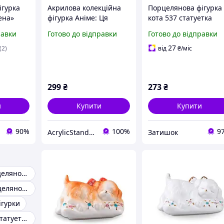
ігурка
Акрилова колекційна
Порцелянова фігурка
ена»
фігурка Аніме: Ця
кота 537 статуетка
кова
порцелянова лялька
10х9х6 см ArtHome
равки
Готово до відправки
Готово до відправки
дставці
закохалася 15 см
декор для дому та
м EMM
колекції чудовий
27
(2)
від
₴
/міс
подарунок
299
₴
273
₴
и
Купити
Купити
90%
100%
9
AcrylicStandsStore
Затишок
Статуетка порцеляновий
Статуетки порцелянові німеччина
ігурки
Порцелянова статуетка кармен