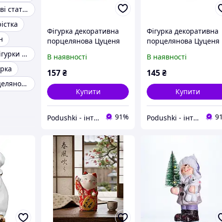
Білі порцелянові статуетки
рістка
Фігурка декоративна
Фігурка декоративна
н
порцелянова Цуценя
порцелянова Цуценя
соня 9см Lefard 149-402
соня 9см Lefard 149-4
Порцелянові фігурки Тварин
В наявності
В наявності
урка
157
₴
145
₴
Статуетка порцелянова
Купити
Купити
91%
9
Podushki - інтернет-магазин Подушки
Podushki - інтернет-магазин Подушки