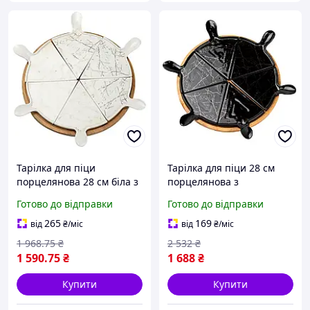
Тарілка для піци
Тарілка для піци 28 см
порцелянова 28 см біла з
порцелянова з
бамбуковою підставкою
бамбуковою підставкою
Готово до відправки
Готово до відправки
обертаючася
секційна для кухні чорна
LS-3617
265
169
від
₴
/міс
від
₴
/міс
1 968
.75
₴
2 532
₴
1 590
.75
₴
1 688
₴
Купити
Купити