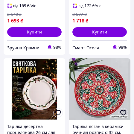
MK-5105
169
172
від
₴
/міс
від
₴
/міс
2 540
₴
2 577
₴
1 693
₴
1 718
₴
Купити
Купити
98%
98%
Зручна Крамниця
Смарт Оселя
Тарілка десертна
Тарілка ляган з кераміки
порцелянова 26 см для
ручний розпис d 32 см.