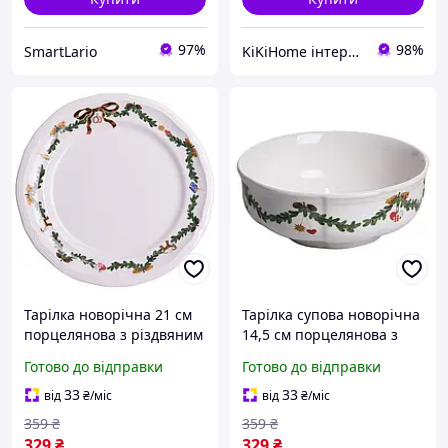
97%
98%
SmartLario
KiKiHome інтернет-магазин якісних товарів для дому
Тарілка новорічна 21 см
Тарілка супова новорічна
порцелянова з різдвяним
14,5 см порцелянова з
віночком, святковий
різдвяним декором,
Готово до відправки
Готово до відправки
посуд для сервірування
Святковий глибокий
столу та на подарунок
салатник для страв, піала
33
33
від
₴
/міс
від
₴
/міс
новорічна
359
₴
359
₴
329
₴
329
₴