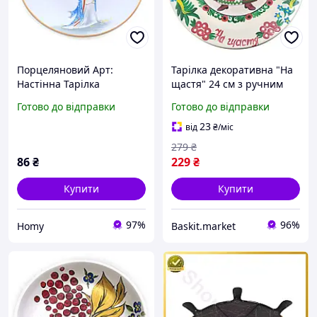
Порцеляновий Арт:
Тарілка декоративна "На
Настінна Тарілка
щастя" 24 см з ручним
"Китайська Красуня під
розписом
Готово до відправки
Готово до відправки
Жовтими Квітами"
(Ручний Розпис) (15 см)
23
від
₴
/міс
279
₴
86
₴
229
₴
Купити
Купити
97%
96%
Homy
Baskit.market