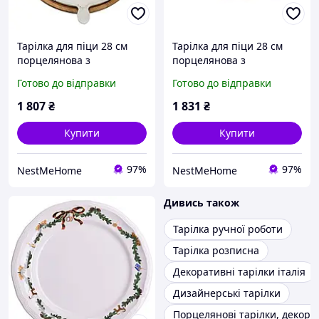
Тарілка для піци 28 см
Тарілка для піци 28 см
порцелянова з
порцелянова з
бамбуковою підставкою,
бамбуковою підставкою,
Готово до відправки
Готово до відправки
що обертається, секційна
що обертається, секційна
HP1213
чорна HP1247
1 807
₴
1 831
₴
Купити
Купити
97%
97%
NestMeHome
NestMeHome
Дивись також
Тарілка ручної роботи
Тарілка розписна
Декоративні тарілки італія
Дизайнерські тарілки
Порцелянові тарілки, декора