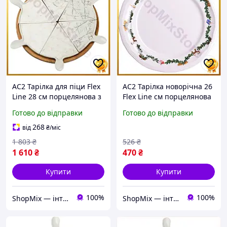
AC2 Тарілка для піци Flex
AC2 Тарілка новорічна 26
Line 28 см порцелянова з
Flex Line см порцелянова
обертовою бамбуковою
з різдвяним вінком для
Готово до відправки
Готово до відправки
підставкою секційна для
десертів і закусок
сервіру DE
святковий п DE
268
від
₴
/міс
1 803
₴
526
₴
1 610
₴
470
₴
Купити
Купити
100%
100%
ShopMix — інтернет-магазин сумок та аксесуарів
ShopMix — інтернет-магазин сумок та аксесуарів