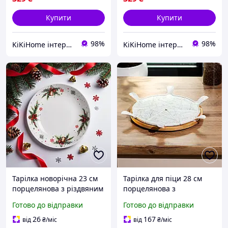
Купити
Купити
98%
98%
KiKiHome інтернет-магазин якісних товарів для дому
KiKiHome інтернет-магазин якісних товарів для дому
Тарілка новорічна 23 см
Тарілка для піци 28 см
порцелянова з різдвяним
порцелянова з
декором, святковий посуд
бамбуковою обертовою
Готово до відправки
Готово до відправки
для сервірування столу,
підставкою секційна MK-
красива тарілка для
5104
26
167
від
₴
/міс
від
₴
/міс