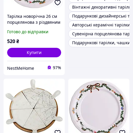
Вінтажні декоративні тарілк
Подарункові дизайнерські та
Тарілка новорічна 26 см
порцелянова з різдвяним
Авторські керамічні тарілки
віночком YY78-11A-1
Готово до відправки
Сувенірна порцелянова тарі
520
₴
Подарункові тарілки, чашки
Купити
97%
NestMeHome