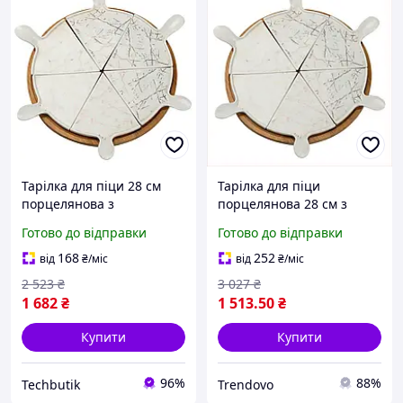
Тарілка для піци 28 см
Тарілка для піци
порцелянова з
порцелянова 28 см з
бамбуковою обертовою
обертовою бамбуковою
Готово до відправки
Готово до відправки
підставкою 6 секцій BT-
підставкою для
3668
сервірування страв
168
252
від
₴
/міс
від
₴
/міс
2 523
₴
3 027
₴
1 682
₴
1 513
.50
₴
Купити
Купити
96%
88%
Techbutik
Trendovo