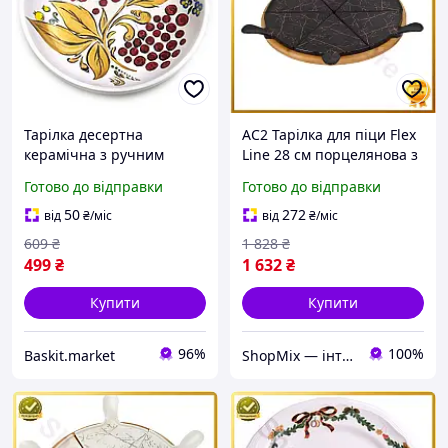
Тарілка десертна
AC2 Тарілка для піци Flex
керамічна з ручним
Line 28 см порцелянова з
розписом 20 см Біла
бамбуковою підставкою
Готово до відправки
Готово до відправки
обертаюча секційна
чорна для с DE
50
272
від
₴
/міс
від
₴
/міс
609
₴
1 828
₴
499
₴
1 632
₴
Купити
Купити
96%
100%
Baskit.market
ShopMix — інтернет-магазин сумок та аксесуарів