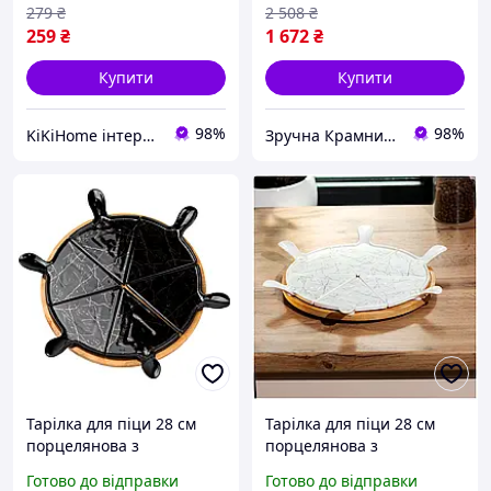
закусок
279
₴
2 508
₴
259
₴
1 672
₴
Купити
Купити
98%
98%
KiKiHome інтернет-магазин якісних товарів для дому
Зручна Крамниця
Тарілка для піци 28 см
Тарілка для піци 28 см
порцелянова з
порцелянова з
бамбуковою підставкою
бамбуковою підставкою
Готово до відправки
Готово до відправки
секційна для кухні чорна
секційна SQ-3601