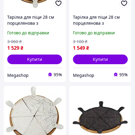
Тарілка для піци 28 см
Тарілка для піци 28 см
порцелянова з
порцелянова з
бамбуковою підставкою,
бамбуковою підставкою,
Готово до відправки
Готово до відправки
що обертається, секційна
що обертається, секційна
HP1213
чорна HP1247
3 060
₴
3 100
₴
1 529
₴
1 549
₴
Купити
Купити
95%
95%
Megashop
Megashop