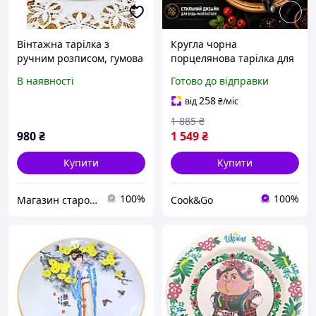
Вінтажна тарілка з
Кругла чорна
ручним розписом, гумова
порцелянова тарілка для
порцеляна, August
піци 28 см з бамбуковою
В наявності
Готово до відправки
Warnecke, дизайн -
підставкою, Підставка
Ostfriesische Rose
секційна для страви під
258
від
₴
/міс
піцу що обертається
1 885
₴
980
₴
1 549
₴
Купити
Купити
100%
100%
Магазин старовини та вінтажу "Антикварна лавка"
Сook&Go