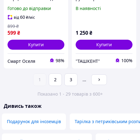
новорічного столу з
Риштан, Узбекистан
Готово до відправки
В наявності
різдвяним віночком біла
SQ-5942
60
від
₴
/міс
899
₴
599
₴
1 250
₴
Купити
Купити
98%
100%
Смарт Оселя
"ТАШКЕНТ"
1
2
3
...
Показано 1 - 29 товарів з 600+
Дивись також
Подарунок для іноземців
Тарілка з петриківським роз