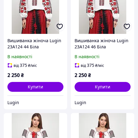
Вишиванка жіноча Lugin
Вишиванка жіноча Lugin
23А124 44 Біла
23А124 46 Біла
(2120025124449)
(2120025124463)
В наявності
В наявності
375
375
від
₴
/міс
від
₴
/міс
2 250
₴
2 250
₴
Купити
Купити
Lugin
Lugin