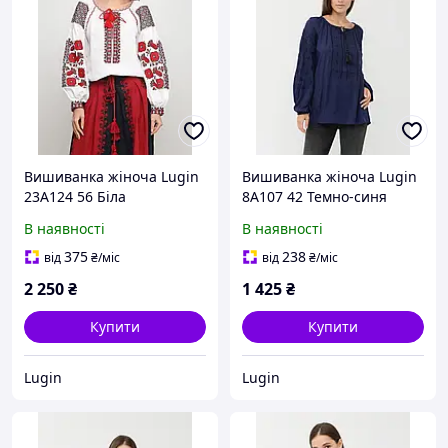
Вишиванка жіноча Lugin
Вишиванка жіноча Lugin
23А124 56 Біла
8А107 42 Темно-синя
(2120025124562)
(2120032107428)
В наявності
В наявності
375
238
від
₴
/міс
від
₴
/міс
2 250
₴
1 425
₴
Купити
Купити
Lugin
Lugin