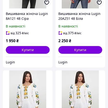
Вишиванка жіноча Lugin
Вишиванка жіноча Lugin
8А121 48 Сіра
20А251 48 Біла
(2120022121489)
(2120025251480)
В наявності
В наявності
325
375
від
₴
/міс
від
₴
/міс
1 950
₴
2 250
₴
Купити
Купити
Lugin
Lugin