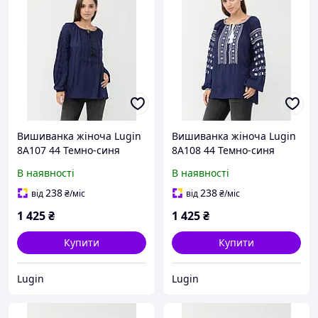
Вишиванка жіноча Lugin
Вишиванка жіноча Lugin
8А107 44 Темно-синя
8А108 44 Темно-синя
(2120032107442)
(2120032108449)
В наявності
В наявності
238
238
від
₴
/міс
від
₴
/міс
1 425
₴
1 425
₴
Купити
Купити
Lugin
Lugin