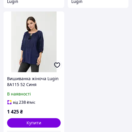
Lugin
Lugin
Вишиванка жіноча Lugin
8А115 52 Синя
(2120032115522)
В наявності
238
від
₴
/міс
1 425
₴
Купити