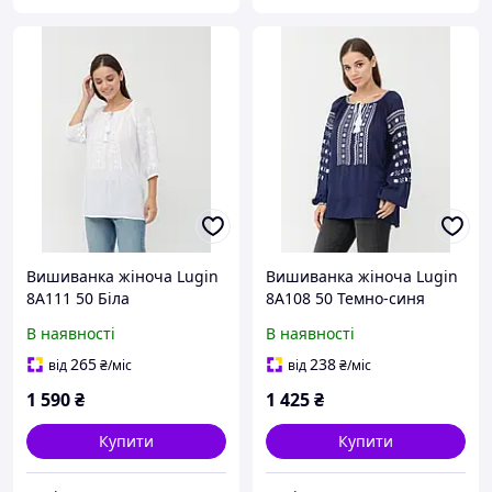
Вишиванка жіноча Lugin
Вишиванка жіноча Lugin
8А111 50 Біла
8А108 50 Темно-синя
(2120032111500)
(2120032108500)
В наявності
В наявності
265
238
від
₴
/міс
від
₴
/міс
1 590
₴
1 425
₴
Купити
Купити