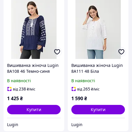
Вишиванка жіноча Lugin
Вишиванка жіноча Lugin
8А108 46 Темно-синя
8А111 48 Біла
(2120032108463)
(2120032111487)
В наявності
В наявності
238
265
від
₴
/міс
від
₴
/міс
1 425
₴
1 590
₴
Купити
Купити
Lugin
Lugin