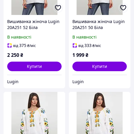
Вишиванка жіноча Lugin
Вишиванка жіноча Lugin
20А251 52 Біла
20А251 50 Біла
(2120025251527)
(2120025251503)
В наявності
В наявності
375
333
від
₴
/міс
від
₴
/міс
2 250
₴
1 999
₴
Купити
Купити
Lugin
Lugin