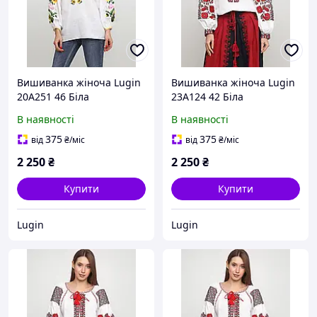
Вишиванка жіноча Lugin
Вишиванка жіноча Lugin
20А251 46 Біла
23А124 42 Біла
(2120025251466)
(2120025124425)
В наявності
В наявності
375
375
від
₴
/міс
від
₴
/міс
2 250
₴
2 250
₴
Купити
Купити
Lugin
Lugin