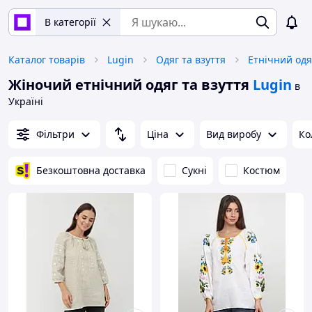
В категорії
Каталог товарів
Lugin
Одяг та взуття
Етнічний одя
Жіночий етнічний одяг та взуття
Lugin
в
Україні
Фільтри
Ціна
Вид виробу
Ко
Безкоштовна доставка
Сукні
Костюм