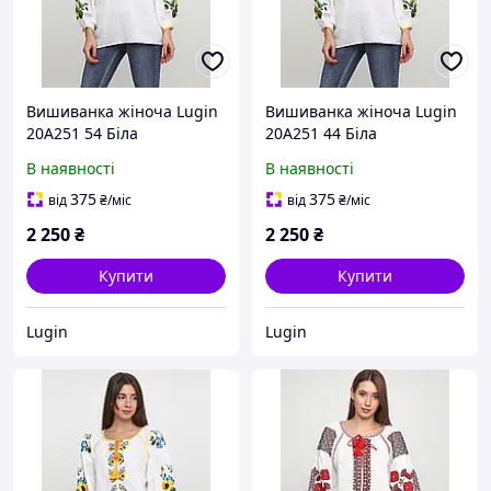
Вишиванка жіноча Lugin
Вишиванка жіноча Lugin
20А251 54 Біла
20А251 44 Біла
(2120025251541)
(2120025251442)
В наявності
В наявності
375
375
від
₴
/міс
від
₴
/міс
2 250
₴
2 250
₴
Купити
Купити
Lugin
Lugin