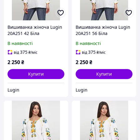
Вишиванка жіноча Lugin
Вишиванка жіноча Lugin
20А251 42 Біла
20А251 56 Біла
(2120025251428)
(2120025251565)
В наявності
В наявності
375
375
від
₴
/міс
від
₴
/міс
2 250
₴
2 250
₴
Купити
Купити
Lugin
Lugin