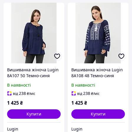
Вишиванка жіноча Lugin
Вишиванка жіноча Lugin
8А107 50 Темно-синя
8А108 48 Темно-синя
(2120032107503)
(2120032108487)
В наявності
В наявності
238
238
від
₴
/міс
від
₴
/міс
1 425
₴
1 425
₴
Купити
Купити
Lugin
Lugin