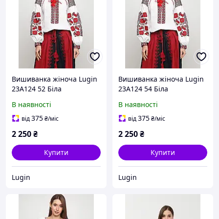
Вишиванка жіноча Lugin
Вишиванка жіноча Lugin
23А124 52 Біла
23А124 54 Біла
(2120025124524)
(2120025124548)
В наявності
В наявності
375
375
від
₴
/міс
від
₴
/міс
2 250
₴
2 250
₴
Купити
Купити
Lugin
Lugin