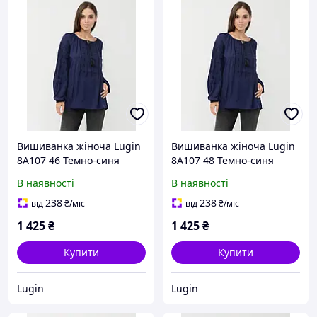
Вишиванка жіноча Lugin
Вишиванка жіноча Lugin
8А107 46 Темно-синя
8А107 48 Темно-синя
(2120032107466)
(2120032107480)
В наявності
В наявності
238
238
від
₴
/міс
від
₴
/міс
1 425
₴
1 425
₴
Купити
Купити
Lugin
Lugin