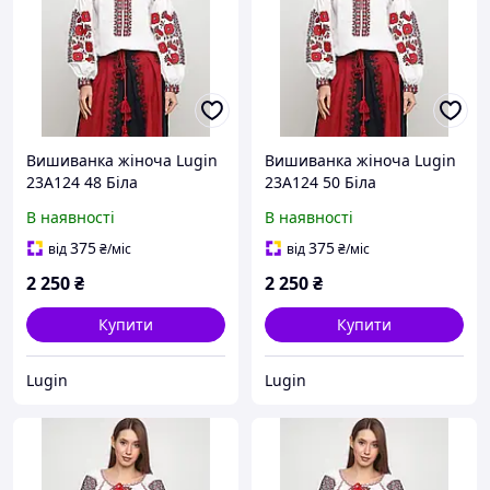
Вишиванка жіноча Lugin
Вишиванка жіноча Lugin
23А124 48 Біла
23А124 50 Біла
(2120025124487)
(2120025124500)
В наявності
В наявності
375
375
від
₴
/міс
від
₴
/міс
2 250
₴
2 250
₴
Купити
Купити
Lugin
Lugin