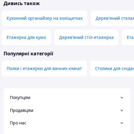
Дивись також
Кухонний органайзер на коліщатках
Дерев'яний стелаж
Етажерка для кухні
Дерев'яний стіл-етажерка
Ета
Популярні категорії
Полки і етажерки для ванних кімнат
Столики для сніда
Покупцям
Продавцям
Про нас