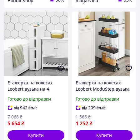
Hobbit Shop
magazzilla
Етажерка на колесах
Етажерка на колесах
Leobert вузька на 4
Leobert ModuStep вузька
шухляди, білий buzyna
на 4 яруси, чорний
Готово до відправки
Готово до відправки
buzyna
942
209
від
₴
/міс
від
₴
/міс
7 068
₴
1 565
₴
5 654
₴
1 252
₴
Купити
Купити