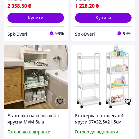
2 358
.50
₴
1 228
.20
₴
Купити
Купити
99%
99%
Spk-Dveri
Spk-Dveri
Етажерка на колесах 4-х
Етажерка на колесах 4
ярусна MVM біла
яруси 97×32,5×21,5см
Multifucntion Rack JC606
Готово до відправки
Готово до відправки