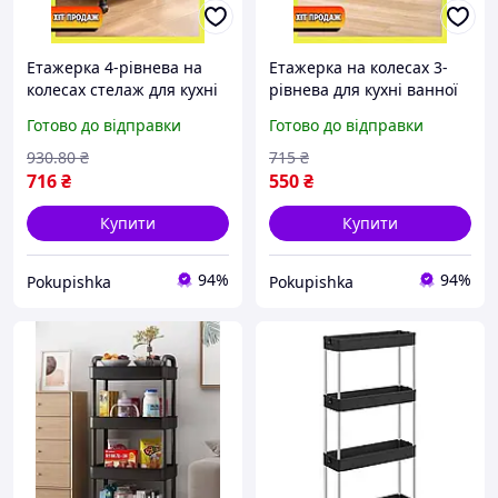
Етажерка 4-рівнева на
Етажерка на колесах 3-
колесах стелаж для кухні
рівнева для кухні ванної
ванної зручне зберігання
зберігання продуктів і
Готово до відправки
Готово до відправки
речей
побутових дрібниць
930
.80
₴
715
₴
716
₴
550
₴
Купити
Купити
94%
94%
Pokupishka
Pokupishka