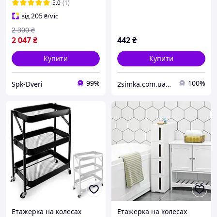
5.0
(1)
205
від
₴
/міс
2 300
₴
2 047
₴
442
₴
Купити
Купити
99%
100%
Spk-Dveri
2simka.com.ua - Інтернет магазин товарів для дому
Етажерка на колесах
Етажерка на колесах