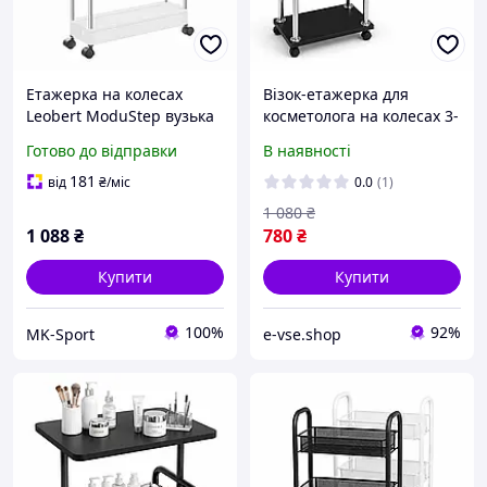
Етажерка на колесах
Візок-етажерка для
Leobert ModuStep вузька
косметолога на колесах 3-
на 3 яруси, білий
ярусна, косметологічний
Готово до відправки
В наявності
візок для салону краси, 60
см
181
від
₴
/міс
0.0
(1)
1 080
₴
1 088
₴
780
₴
Купити
Купити
100%
92%
MK-Sport
e-vse.shop