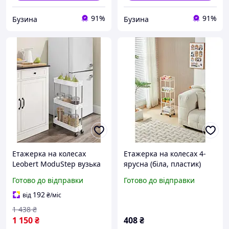
91%
91%
Бузина
Бузина
Етажерка на колесах
Етажерка на колесах 4-
Leobert ModuStep вузька
ярусна (біла, пластик)
на 3 яруси, білий buzyna
LF227
Готово до відправки
Готово до відправки
192
від
₴
/міс
1 438
₴
1 150
₴
408
₴