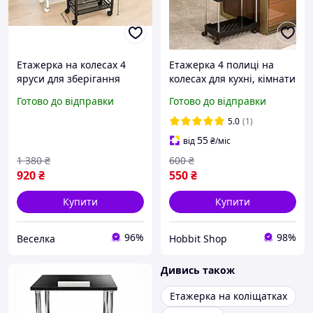
Етажерка на колесах 4
Етажерка 4 полиці на
яруси для зберігання
колесах для кухні, кімнати
речей у будинку й офісі
та ванної, мобільна,
Готово до відправки
Готово до відправки
компактна та мобільна
чорна, 35х19х89
FLAME
5.0
(1)
55
від
₴
/міс
1 380
₴
600
₴
920
₴
550
₴
Купити
Купити
96%
98%
Веселка
Hobbit Shop
Дивись також
Етажерка на коліщатках