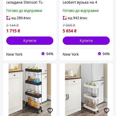
складана Stenson TL-
Leobert вузька на 4
00421 45х29.5х76 см
шухляди, білий newyork
Готово до відправки
Готово до відправки
newyork
286
942
від
₴
/міс
від
₴
/міс
2 144
₴
7 068
₴
1 715
₴
5 654
₴
Купити
Купити
94%
94%
New York
New York