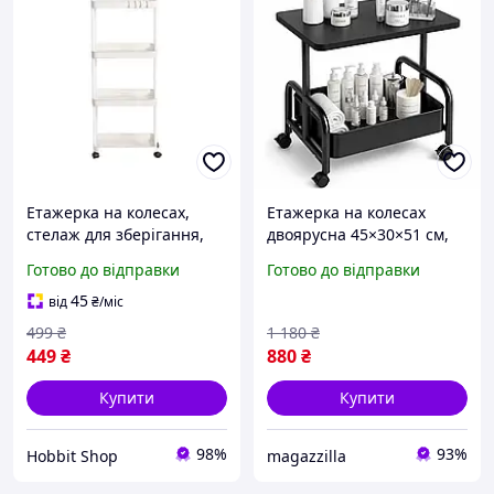
Етажерка на колесах,
Етажерка на колесах
стелаж для зберігання,
двоярусна 45×30×51 см,
білий, 4 полиці, для
столик-візок для дому,
Готово до відправки
Готово до відправки
ванної, кухні, 32х20х80см
салону краси, кухні та
офісу
45
від
₴
/міс
499
₴
1 180
₴
449
₴
880
₴
Купити
Купити
98%
93%
Hobbit Shop
magazzilla