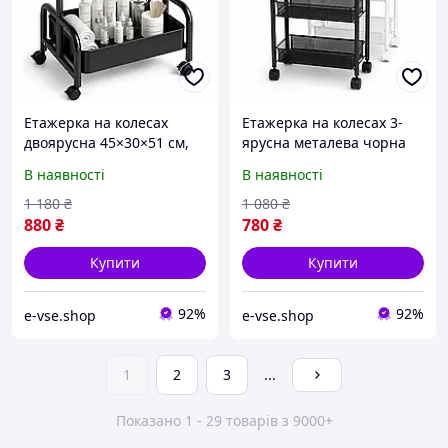
Етажерка на колесах
Етажерка на колесах 3-
двоярусна 45×30×51 см,
ярусна металева чорна
столик-візок для дому,
63×44×26 см, стелаж,
В наявності
В наявності
салону краси, кухні та
органайзер з полицями
офісу
1 180
₴
1 080
₴
880
₴
780
₴
Купити
Купити
92%
92%
e-vse.shop
e-vse.shop
1
2
3
...
Показано 1 - 29 товарів з 9000+