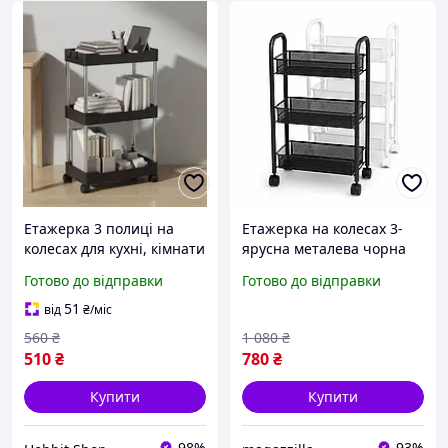
Етажерка 3 полиці на
Етажерка на колесах 3-
колесах для кухні, кімнати
ярусна металева чорна
та ванної, мобільна,
63×44×26 см, стелаж,
Готово до відправки
Готово до відправки
чорна, 35х19х59
органайзер з полицями
51
від
₴
/міс
560
₴
1 080
₴
510
₴
780
₴
Купити
Купити
98%
93%