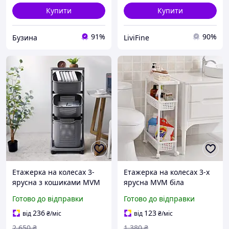
Купити
Купити
91%
90%
Бузина
LiviFine
Етажерка на колесах 3-
Етажерка на колесах 3-х
ярусна з кошиками MVM
ярусна MVM біла
сіра
Готово до відправки
Готово до відправки
236
123
від
₴
/міс
від
₴
/міс
2 650
₴
1 380
₴