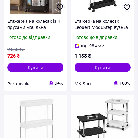
Етажерка на колесах із 4
Етажерка на колесах
ярусами мобільна
Leobert ModuStep вузька
організація.
на 4 яруси, чорний
Готово до відправки
Готово до відправки
198
від
₴
/міс
943
.80
₴
726
₴
1 188
₴
Купити
Купити
94%
100%
Pokupishka
MK-Sport