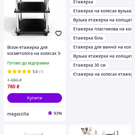
Етажерка
Етажерка на колесах вузька
Вузька етажерка на коліщатк
Етажерка пластикова на коле
Етажерка біла
Етажерка для ванної на колі
Візок-етажерка для
косметолога на колесах 3-
Вузька етажерка на коліщатк
ярусна, косметологічний
Готово до відправки
Етажерка 30 см
візок для салону краси, 60
см
5.0
(1)
Єтажерка на колесах етажерк
1 080
₴
780
₴
Купити
93%
magazzilla