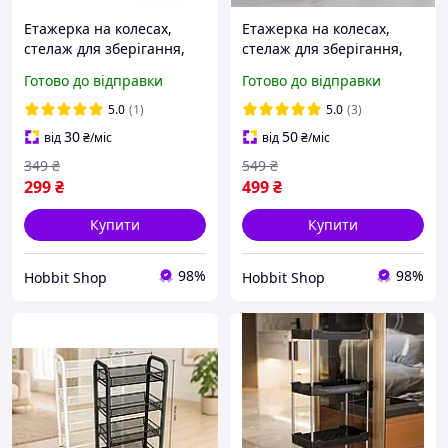
Етажерка на колесах,
Етажерка на колесах,
стелаж для зберігання,
стелаж для зберігання,
чорний, 3 полиці, для
білий, 5 полиць, для
Готово до відправки
Готово до відправки
ванної, кухні, 32х20х60см,
ванної, кухні,
УЦІНКА
32х20х100см
5.0
(1)
5.0
(3)
30
50
від
₴
/міс
від
₴
/міс
349
₴
549
₴
299
₴
499
₴
Купити
Купити
98%
98%
Hobbit Shop
Hobbit Shop