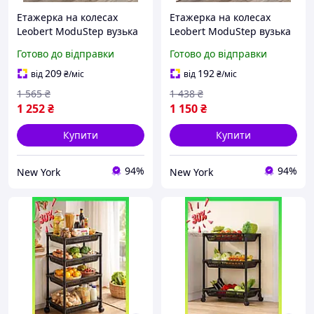
Етажерка на колесах
Етажерка на колесах
Leobert ModuStep вузька
Leobert ModuStep вузька
на 4 яруси, чорний
на 3 яруси, білий newyork
Готово до відправки
Готово до відправки
newyork
209
192
від
₴
/міс
від
₴
/міс
1 565
₴
1 438
₴
1 252
₴
1 150
₴
Купити
Купити
94%
94%
New York
New York