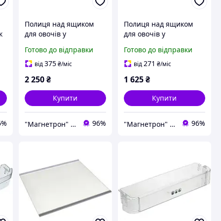
Полиця над ящиком
Полиця над ящиком
к
для овочів у
для овочів у
90
холодильник Whirlpool
холодильник
Готово до відправки
Готово до відправки
481011096646
WHIRLPOOL
608x117mm (скляна, з
481010667592
375
271
від
₴
/міс
від
₴
/міс
обрамленням, коротка)
485X435MM (скло) EHA
2 250
₴
1 625
₴
Купити
Купити
6%
96%
96%
"Магнетрон" © Інтернет-магазин запчастин та аксесуарів для побутової техніки
"Магнетрон" © Інтернет-магазин запчастин та аксесуарів для побутової техніки