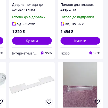
Дверна полиця до
Полиця для пляшок
холодильника
дверцята
l
Whirlpool 481010665749
холодильника
Готово до відправки
Готово до відправки
Whirlpool 481010756467
475×110 мм
303
145
від
₴
/міс
від
₴
/міс
1 820
₴
1 454
₴
Купити
Купити
5%
95%
98%
Інтернет-магазин "GoodParts"
Fixico