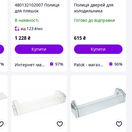
480132102007 Полиця
Полиця дверей для
для пляшок
холодильника
холодильника
Whirlpool 481011039735
В наявності
Готово до відправки
Whirlpool (C00312595)
590x100 мм
,
123
від
₴
/міс
1 228
₴
615
₴
Купити
Купити
7%
97%
96%
Интернет-магазин "Myspares"
Patok - магазин запчастин для побутової техніки