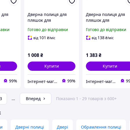
 для
Дверна полиця для
Дверна полиця для
пляшок для
пляшок для
холодильника
холодильника
равки
Готово до відправки
Готово до відправки
10467690
Whirlpool 481010471454
Whirlpool 4812418299
440x105mm
495x110mm
101
138
від
₴
/міс
від
₴
/міс
1 008
₴
1 383
₴
и
Купити
Купити
99%
99%
9
Інтернет-магазин «Dragon Parts»
Інтернет-магазин «Dragon Parts»
3
...
Вперед
Показано 1 - 29 товарів з 600+
ж
ки
Дверні полиці
Двері
Обрамлення полиці