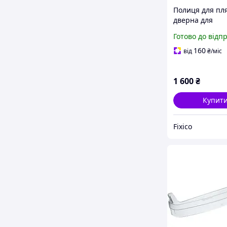
Полиця для пл
дверна для
холодильника
Готово до відп
Whirlpool 4810
485×115 мм
160
від
₴
/міс
1 600
₴
Купит
Fixico