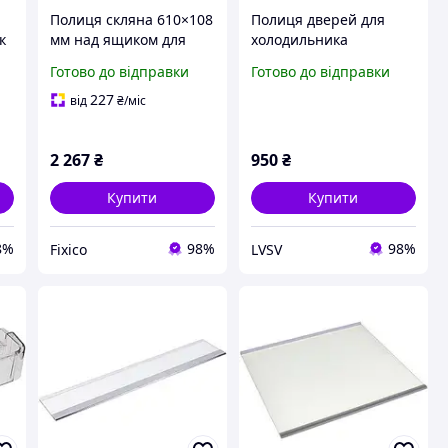
Полиця скляна 610×108
Полиця дверей для
к
мм над ящиком для
холодильника
27
овочів Whirlpool
Whirlpool ART9814/A
Готово до відправки
Готово до відправки
холодильника
W10590541 440*95*65
(C00523381)
227
від
₴
/міс
2 267
₴
950
₴
Купити
Купити
8%
98%
98%
Fixico
LVSV