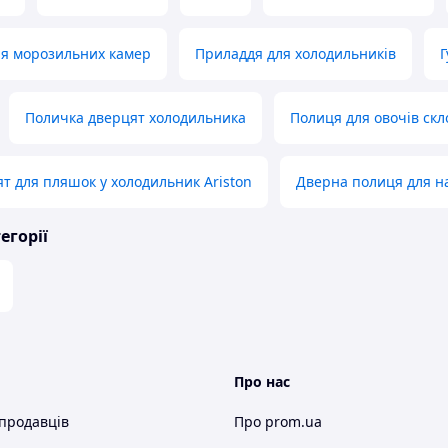
ля морозильних камер
Приладдя для холодильників
Г
Поличка дверцят холодильника
Полиця для овочів скл
т для пляшок у холодильник Ariston
Дверна полиця для на
егорії
Про нас
 продавців
Про prom.ua