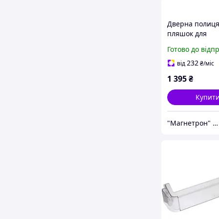
Дверна полиця
пляшок для
холодильника
Готово до відп
Whirlpool 4812
495x110mm
232
від
₴
/міс
1 395
₴
Купит
"Магнетрон" © Інтернет-магазин запчастин та аксесуарів для побутової техніки