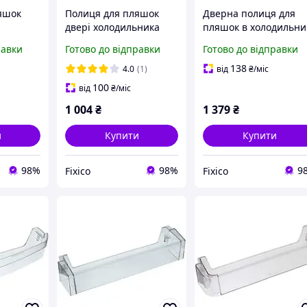
яшок
Полиця для пляшок
Дверна полиця для
двері холодильника
пляшок в холодильни
Indesit Ariston
Whirlpool 4812418299
равки
Готово до відправки
Готово до відправки
10467690
Whirlpool 481010471454
DOM
138
4.0
(1)
від
₴
/міс
100
від
₴
/міс
1 004
₴
1 379
₴
и
Купити
Купити
98%
98%
9
Fixico
Fixico