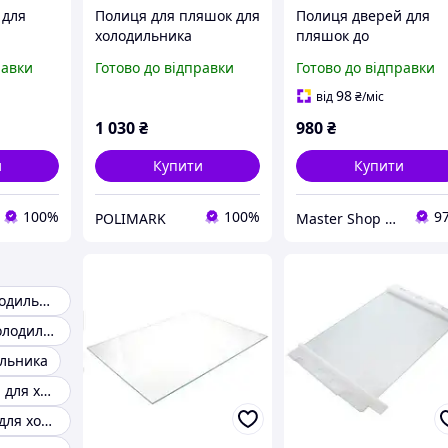
 для
Полиця для пляшок для
Полиця дверей для
холодильника
пляшок до
46678414
Whirlpool 481241848957
холодильника
равки
Готово до відправки
Готово до відправки
Whirlpool 4810106785
98
від
₴
/міс
1 030
₴
980
₴
и
Купити
Купити
100%
100%
9
POLIMARK
Master Shop UA
Полиці для холодильника whirlpool
Полички для холодильника
льника
Полиця дверей для холодильника beko
Винна полиця для холодильника samsung