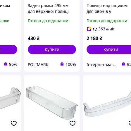
щиком
Задня рамка 495 мм
Полиця над ящиком
для верхньої полиці
для овочів у
irlpool
холодильника
холодильник Whirlpoo
равки
Готово до відправки
Готово до відправки
Whirlpool
C00523381 (скляна)
ляна)
610x108mm
363
від
₴
/міс
430
₴
2 180
₴
и
Купити
Купити
96%
100%
9
POLIMARK
Інтернет-магазин "GoodParts"