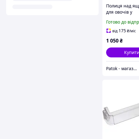
Полиця над я
для овочів у
холодильник Wh
Готово до відп
481010463485
467x357mm (ск
175
від
₴
/міс
1 050
₴
Купит
Patok - магазин запчастин для побутової техніки