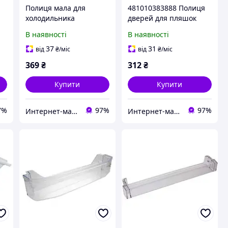
Полиця мала для
481010383888 Полиця
холодильника
дверей для пляшок
WHIRLPOOL
холодильника
В наявності
В наявності
23
481241818673
Whirlpool (C00324048)
37
31
від
₴
/міс
від
₴
/міс
369
₴
312
₴
Купити
Купити
7%
97%
97%
Интернет-магазин "Myspares"
Интернет-магазин "Myspares"