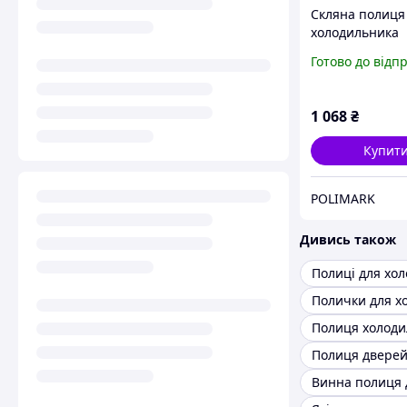
Скляна полиця
холодильника
Whirlpool 4819
Готово до відп
1 068
₴
Купит
POLIMARK
Дивись також
Полиця холоди