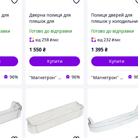
 для
Дверна полиця для
Полиця дверей для
пляшок для
пляшок у холодильни
холодильника
Whirlpool 4810104676
равки
Готово до відправки
Готово до відправки
41829927
Whirlpool 481010756467
485x115mm (з
475x110mm
піктограмою)
258
232
від
₴
/міс
від
₴
/міс
1 550
₴
1 395
₴
и
Купити
Купити
96%
96%
9
"Магнетрон" © Інтернет-магазин запчастин та аксесуарів для побутової техніки
"Магнетрон" © Інтернет-магазин запчастин та аксесуарів для побутової техніки