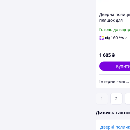
Дверна полиця
пляшок для
холодильника
Готово до відп
Whirlpool 4810
485x115mm (з
160
від
₴
/міс
піктограмою)
1 605
₴
Купит
Інтернет-магазин «Dragon Parts»
1
2
Дивись тако
Дверні полич