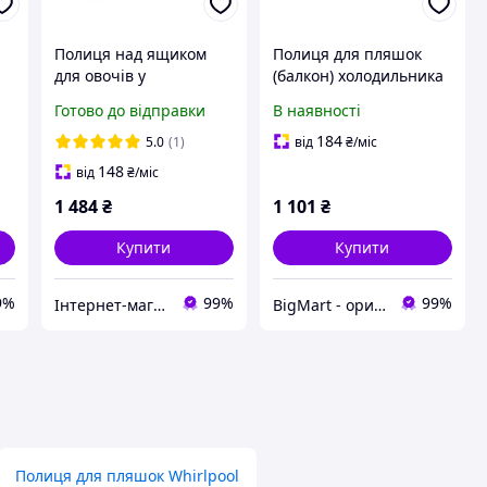
Полиця над ящиком
Полиця для пляшок
для овочів у
(балкон) холодильника
холодильник Whirlpool
Whirlpool 481010471454
Готово до відправки
В наявності
27
481010667592
485x435mm (скло) fs
184
5.0
(1)
від
₴
/міс
148
від
₴
/міс
1 484
₴
1 101
₴
Купити
Купити
9%
99%
99%
Інтернет-магазин «Dragon Parts»
BigMart - оригінальні запчастини для побутової техніки та смартфонів
Полиця для пляшок Whirlpool