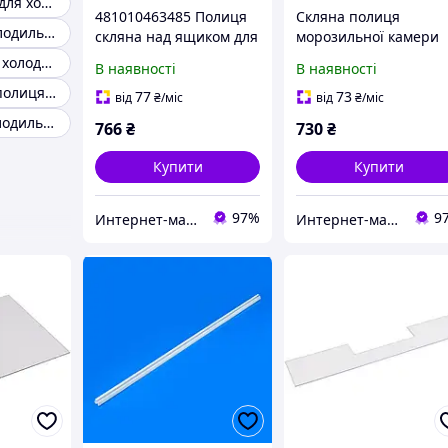
Якісна полиця для холодильника Whirlpool
481010463485 Полиця
Скляна полиця
Полку двері холодильника
скляна над ящиком для
морозильної камери
овочів холодильника
холодильника
Бічна полку на холодильник
В наявності
В наявності
46.5x36.1см Whirlpool
Whirlpool C00446547 -
Універсальна полиця для холодильника
(C00324412)
для моделей BL700OX
77
73
від
₴
/міс
від
₴
/міс
BLF7001W та інших
Полиця для холодильника Beko в наявності
766
₴
730
₴
Купити
Купити
97%
9
Интернет-магазин "Myspares"
Интернет-магазин "Myspares"