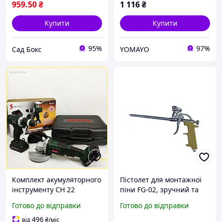
959
.50
₴
1 116
₴
Купити
Купити
95%
97%
Сад Бокс
YOMAYO
Комплект акумуляторного
Пістолет для монтажної
інструменту CH 22
піни FG-02, зручний та
шурупокрут та кутова
ергономічний інструмент
Готово до відправки
Готово до відправки
шліфмашина у зручному
для ізоляції.
кейсі для робіт стор1
496
від
₴
/міс