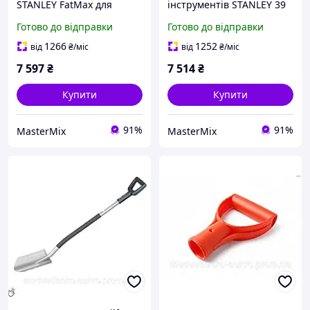
STANLEY FatMax для
інструментів STANLEY 39
роботи з металом і
предметів у сумці з
Готово до відправки
Готово до відправки
електронікою, 6
ергономічними
предметів, ергономічний
рукоятками для зручності
1266
1252
від
₴
/міс
від
₴
/міс
дизайн і висока міцність.
роботи
7 597
₴
7 514
₴
Купити
Купити
91%
91%
MasterMix
MasterMix