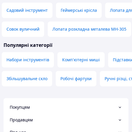
Садовий інструмент
Геймерські крісла
Лопата дл
Совок вуличний
Лопата розкладна металева MH-305
Популярні категорії
Набори інструментів
Комп'ютерні миші
Підставки
Збільшувальне скло
Робочі фартухи
Ручні різці, 
Покупцям
Продавцям