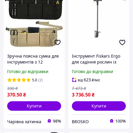
Зручна поясна сумка для
Інструмент Fiskars Ergo
інструментів з 12
для садіння рослин із
кишенями. Ідеально
довгою ручкою зручний
Готово до відправки
Готово до відправки
підходить для садових
для роботи в саду
робіт, ремонту та
623
5.0
(2)
від
₴
/міс
будівництва.
390
₴
7 473
₴
370
.50
₴
3 736
.50
₴
Купити
Купити
98%
100%
Чарівна хатинка
BROSKO