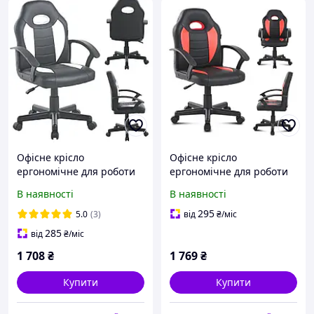
Офісне крісло
Офісне крісло
ергономічне для роботи
ергономічне для роботи
та навчання біле Bonro B-
та навчання червоне
В наявності
В наявності
043 / Геймерське зручне
Bonro B-043 / Геймерське
крісло
зручне крісло
295
5.0
(3)
від
₴
/міс
285
від
₴
/міс
1 708
₴
1 769
₴
Купити
Купити