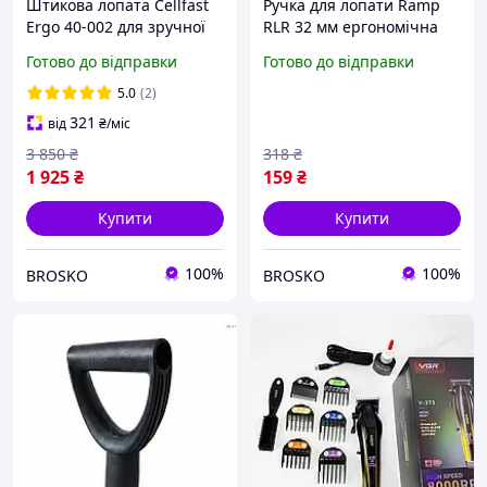
Штикова лопата Cellfast
Ручка для лопати Ramp
Ergo 40-002 для зручної
RLR 32 мм ергономічна
роботи в саду та городі з
для зручного копання та
Готово до відправки
Готово до відправки
ергономічною ручкою
роботи в саду
5.0
(2)
321
від
₴
/міс
3 850
₴
318
₴
1 925
₴
159
₴
Купити
Купити
100%
100%
BROSKO
BROSKO