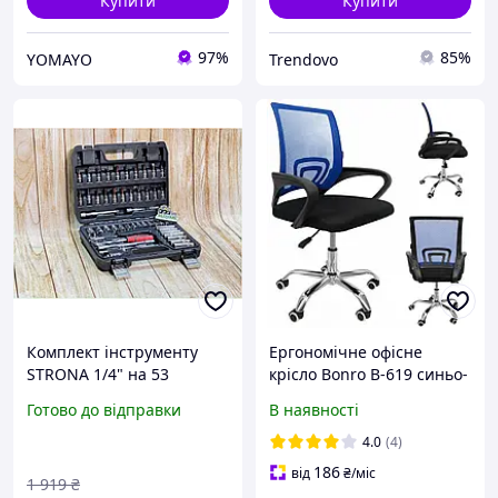
Купити
Купити
97%
85%
YOMAYO
Trendovo
Комплект інструменту
Ергономічне офісне
STRONA 1/4" на 53
крісло Bonro B-619 синьо-
предмети з тріскачкою,
чорне на колесах /
Готово до відправки
В наявності
подовжувачем і бітами
Зручний стілець для
для зручної роботи
дому, для офісу та роботи
4.0
(4)
186
від
₴
/міс
1 919
₴