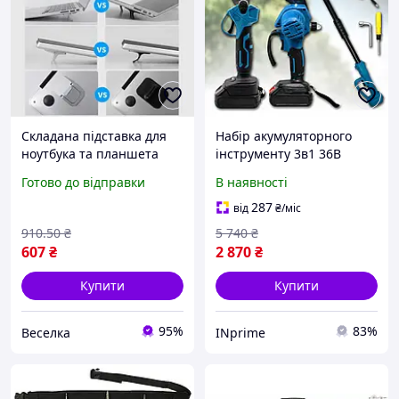
Складана підставка для
Набір акумуляторного
ноутбука та планшета
інструменту 3в1 36В
алюмінієва легка
Секатор міцний для саду
Готово до відправки
В наявності
ергономічна для зручної
+ акумуляторна міні пила
роботи та навчання
6" з ліхтариком для
287
від
₴
/міс
FLAME
зручної роботи +
910
.50
₴
5 740
₴
607
₴
2 870
₴
Купити
Купити
95%
83%
Веселка
INprime