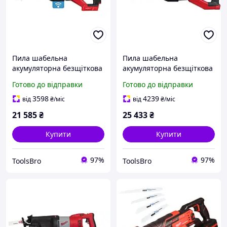
Пила шабельна
Пила шабельна
акумуляторна безщіткова
акумуляторна безщіткова
MILWAUKEE M18 ONEFSZ-
MILWAUKEE M18 FSX-0
Готово до відправки
Готово до відправки
0X
(каркас)
3598
4239
від
₴
/міс
від
₴
/міс
21 585
₴
25 433
₴
Купити
Купити
97%
97%
ToolsBro
ToolsBro