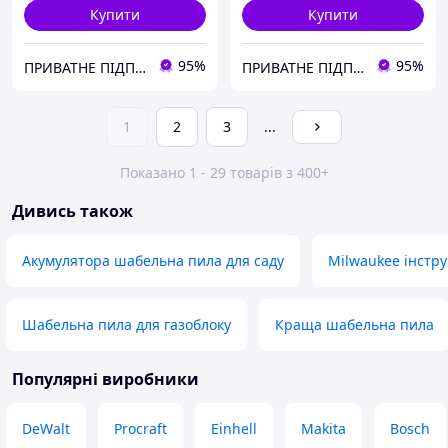
Купити
Купити
95%
95%
ПРИВАТНЕ ПІДПРИЄМСТВО АГРОТЕХПОСТАЧ ПЛЮС
ПРИВАТНЕ ПІДПРИЄМСТВО АГРОТЕХПОСТАЧ ПЛЮС
1
2
3
...
Показано 1 - 29 товарів з 400+
Дивись також
Акумулятора шабельна пила для саду
Milwaukee інстр
Шабельна пила для газоблоку
Краща шабельна пила
Популярні виробники
DeWalt
Procraft
Einhell
Makita
Bosch