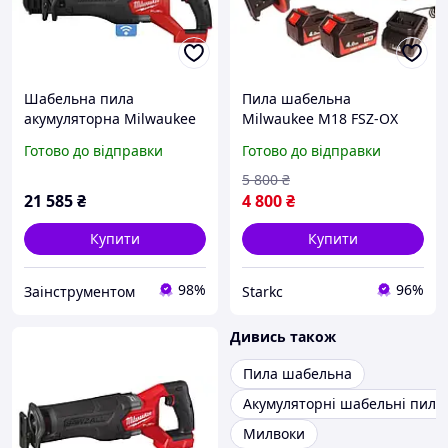
Шабельна пила
Пила шабельна
акумуляторна Milwaukee
Milwaukee M18 FSZ-OX
3000 хід/хв хід 32 мм
36V 4Ah високошвидкісна
Готово до відправки
Готово до відправки
4933478296
акумуляторна ножівка
для дерева та металу з
5 800
₴
регулюванням швидкості
21 585
₴
4 800
₴
Купити
Купити
98%
96%
Заінструментом
Starkс
Дивись також
Пила шабельна
Акумуляторні шабельні пили
Милвоки