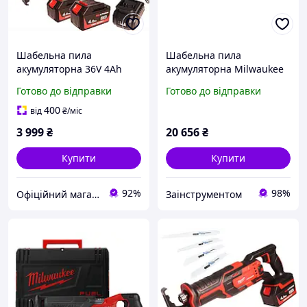
Шабельна пила
Шабельна пила
акумуляторна 36V 4Ah
акумуляторна Milwaukee
Milwaukee M18 FSZ-OX
3000 хід/хв хід 32 мм
Готово до відправки
Готово до відправки
4933478293
400
від
₴
/міс
3 999
₴
20 656
₴
Купити
Купити
92%
98%
Офіційний магазин Kraft&Dele🛠
Заінструментом