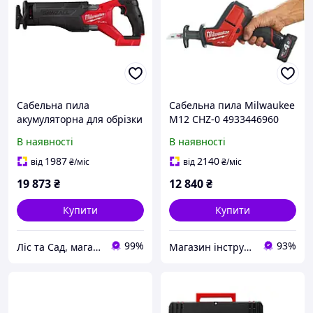
Сабельна пила
Сабельна пила Milwaukee
акумуляторна для обрізки
M12 CHZ-0 4933446960
дерев та гілок MILWAUKEE
В наявності
В наявності
M18 FSZ-0 / Ножівка по
дереву та металу
1987
2140
від
₴
/міс
від
₴
/міс
безщіткова
19 873
₴
12 840
₴
Купити
Купити
99%
93%
Ліс та Сад, магазин інструментів та садової техніки
Магазин інструментів "Lew-74"