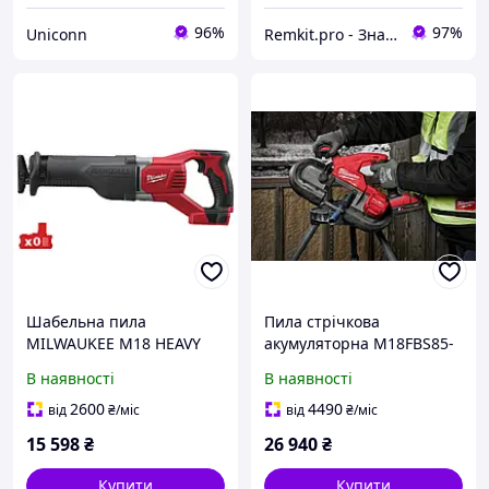
96%
97%
Uniconn
Remkit.pro - Знайдемо все, що вам потрібне!
Шабельна пила
Пила стрічкова
MILWAUKEE M18 HEAVY
акумуляторна M18FBS85-
DUTY SAWZALL® M18 BSX-
0C (каркас, аксесуари,
В наявності
В наявності
0
кейс) MILWAUKEE
4933471496
2600
4490
від
₴
/міс
від
₴
/міс
15 598
₴
26 940
₴
Купити
Купити