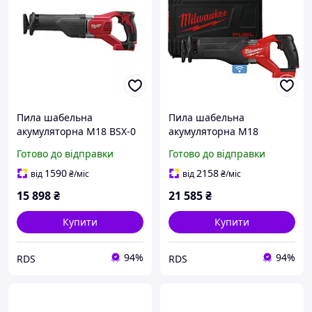
Пила шабельна
Пила шабельна
акумуляторна M18 BSX-0
акумуляторна M18
MILWAUKEE (4933447275)
ONEFSZ-0X MILWAUKEE
Готово до відправки
Готово до відправки
(4933478296)
1590
2158
від
₴
/міс
від
₴
/міс
15 898
₴
21 585
₴
Купити
Купити
94%
94%
RDS
RDS