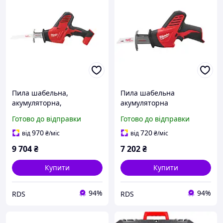
Пила шабельна,
Пила шабельна
акумуляторна,
акумуляторна
MILWAUKEE, C18 HZ-0
MILWAUKEE, C12 HZ-0
Готово до відправки
Готово до відправки
(какркас, полотно)
(каркас, полотно,
(4933501112)
картонне пакуваннчя)
970
720
від
₴
/міс
від
₴
/міс
(4933500559)
9 704
₴
7 202
₴
Купити
Купити
94%
94%
RDS
RDS