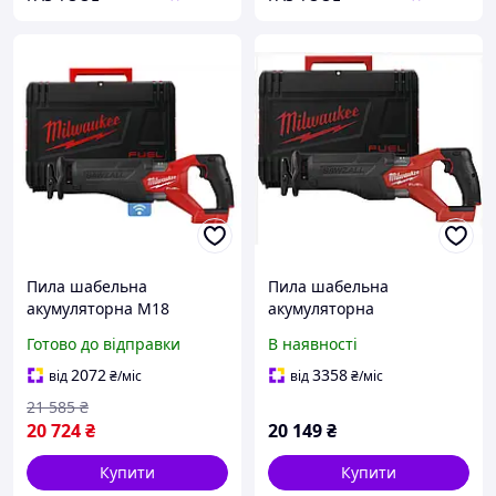
Пила шабельна
Пила шабельна
акумуляторна M18
акумуляторна
ONEFSZ-0X MILWAUKEE
MILWAUKEE, M18 FSZ-0X (+
Готово до відправки
В наявності
(без акумулятору та
полотно, HD кейс)
зарядного пристрою)
2072
3358
від
₴
/міс
від
₴
/міс
21 585
₴
20 724
₴
20 149
₴
Купити
Купити