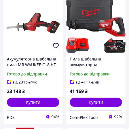
Акумуляторна шабельна
Пила шабельна
пила MILWAUKEE C18 HZ-
акумуляторна
402B HACKZALL, 2x4 Аг,
MILWAUKEE, M18 FSX-
Готово до відправки
Готово до відправки
сумка (4933501114)
801C, (4933499177)
2315
4117
від
₴
/міс
від
₴
/міс
23 148
₴
41 169
₴
Купити
Купити
94%
92%
RDS
Com-Plex Tools