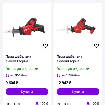
Пила шабельна
Пила шабельна
акумуляторна
акумуляторна
MILWAUKEE, C12 HZ-0
MILWAUKEE, C18 HZ-0
Готово до відправки
Готово до відправки
(каркас, полотно,
(каркас, полотно)
картонне паковання)
961
1294
від
₴
/міс
від
₴
/міс
9 606
₴
12 942
₴
Купити
Купити
100%
100%
PAS-TOOL
PAS-TOOL