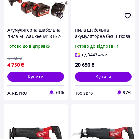
Акумуляторна шабельна
Пила шабельна
пила Milwaukee M18 FSZ-
акумуляторна безщіткова
OX 36V 4Ah професійна
MILWAUKEE M18 FSZ-0X
Готово до відправки
Готово до відправки
ножівка з ходом 32 мм і
(каркас + HDкейс)
швидкою заміною
3443
від
₴
/міс
5 750
₴
полотна
4 750
₴
20 656
₴
Купити
Купити
93%
97%
AIRISPRO
ToolsBro