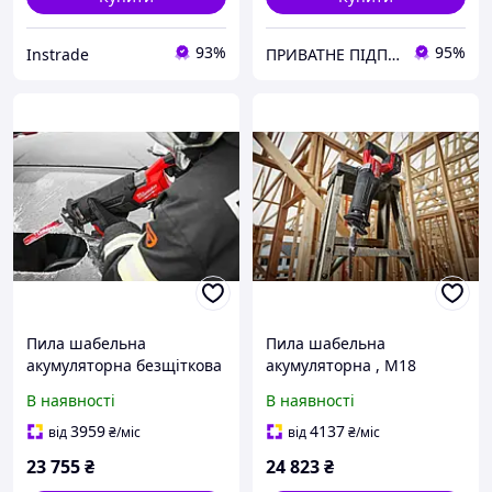
93%
95%
Instrade
ПРИВАТНЕ ПІДПРИЄМСТВО АГРОТЕХПОСТАЧ ПЛЮС
Пила шабельна
Пила шабельна
акумуляторна безщіткова
акумуляторна , M18
, M18 FSZ-0X (каркас,
ONEFSZ-0X (карска,
В наявності
В наявності
полотно, HDкейс)
полотно, HD кейс)
MILWAUKEE 4933478293
MILWAUKEE 4933478296
3959
4137
від
₴
/міс
від
₴
/міс
23 755
₴
24 823
₴