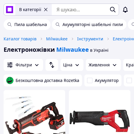
В категорії
Пила шабельна
Акумуляторні шабельні пили
Каталог товарів
Milwaukee
Інструменти
Електроін
Електроножівки
Milwaukee
в Україні
Фільтри
Ціна
Живлення
Кра
Безкоштовна доставка Rozetka
Акумулятор