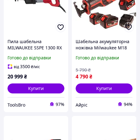
Пила шабельна
Шабельна акумуляторна
MILWAUKEE SSPE 1300 RX
ножівка Milwaukee M18
1300 Вт
FSZ-OX 36V 4Ah потужний
Готово до відправки
Готово до відправки
інструмент для різання
дерева труб і металу з
3500
від
₴
/міс
5 790
₴
регулюванням
20 999
₴
4 790
₴
Купити
Купити
97%
94%
ToolsBro
Айріс