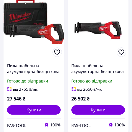
Пила шабельна
Пила шабельна
акумуляторна безщіткова
акумуляторна безщіткова
MILWAUKEE M18 FSZ-0X
MILWAUKEE, M18 FSZ-0
Готово до відправки
Готово до відправки
(каркас + HDкейс)
(каркас, полотно)
2755
2650
від
₴
/міс
від
₴
/міс
27 546
₴
26 502
₴
Купити
Купити
100%
100%
PAS-TOOL
PAS-TOOL