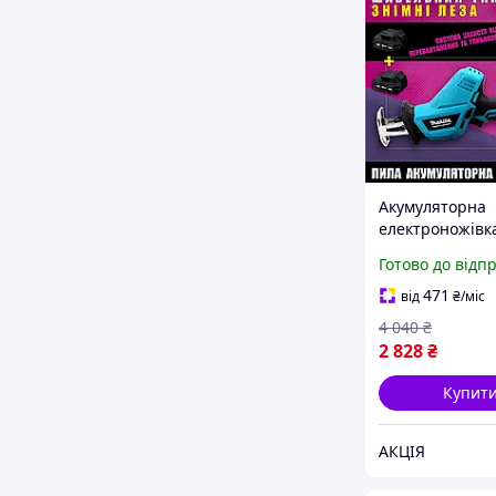
Акумуляторна
електроножівка
JR-180 (18 В, 4 
Готово до відп
акумулятора в
комплекті | Ма
471
від
₴
/міс
подарунок
4 040
₴
2 828
₴
Купит
АКЦІЯ