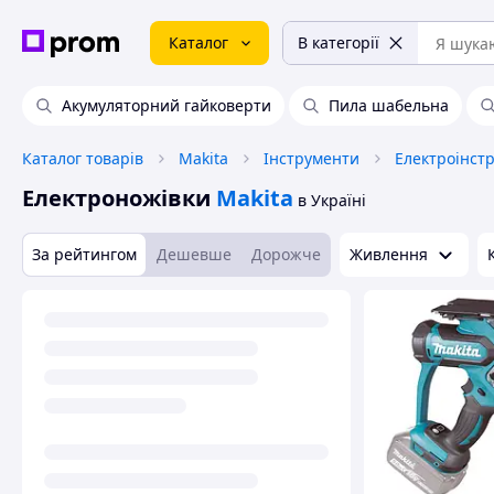
Каталог
В категорії
Акумуляторний гайковерти
Пила шабельна
Каталог товарів
Makita
Інструменти
Електроінст
Електроножівки
Makita
в Україні
За рейтингом
Дешевше
Дорожче
Живлення