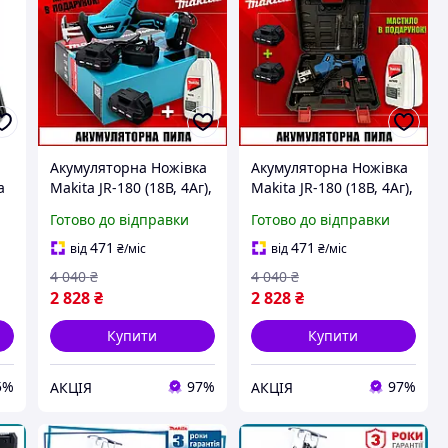
Акумуляторна Ножівка
Акумуляторна Ножівка
a
Makita JR-180 (18В, 4Аг),
Makita JR-180 (18В, 4Аг),
КБ
2 Акумулятора В
2 Акумулятора В
Готово до відправки
Готово до відправки
а,
Комплекті, Мастило В
Комплекті, Мастило В
Подарунок | Шабельна
Подарунок | Шабельна
471
471
від
₴
/міс
від
₴
/міс
Міні-Пила Макита
Міні-Пила Макита
4 040
₴
4 040
₴
2 828
₴
2 828
₴
Купити
Купити
5%
97%
97%
АКЦІЯ
АКЦІЯ