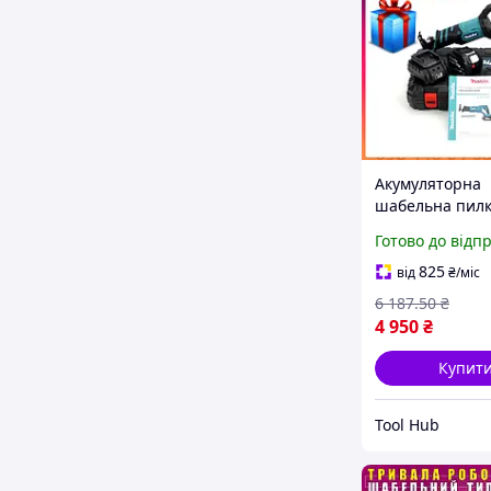
Акумуляторна
шабельна пилк
BJR186Z (36V 5
Готово до відп
ножівка Макіта
шабельна пил
825
від
₴
/міс
6 187
.50
₴
4 950
₴
Купит
Tool Hub