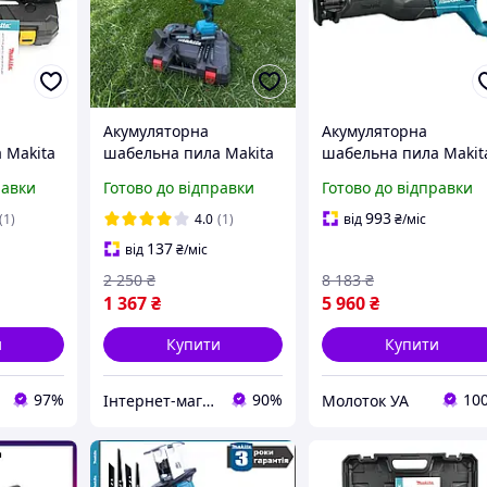
Акумуляторна
Акумуляторна
 Makita
шабельна пила Makita
шабельна пила Makit
0 Ah,
JR180 (24V, 5Ah) (24V,
DJR186Z (без АКБ)
равки
Готово до відправки
Готово до відправки
 пила
5Ah)
на
993
(1)
4.0
(1)
від
₴
/міс
137
від
₴
/міс
2 250
₴
8 183
₴
1 367
₴
5 960
₴
и
Купити
Купити
97%
90%
10
Інтернет-магазин "inGarden"
Молоток УА