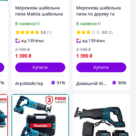
a
Мережева шабельна
Мережева шабельна
пила Makita шабельна
пила по дереву та
пила Макіта для
металу Makita JR3060T
В наявності
В наявності
різання металу дерева
Ножівка мережева
гіпскартону та
Макіта у пластиковому
5.0
(1)
3.0
(2)
органічного скла
кейсі 1300 Вт
139
139
від
₴
/міс
від
₴
/міс
2 100
₴
2 100
₴
1 390
₴
1 390
₴
Купити
Купити
7%
91%
90%
АгроМайстер
Домашній Майстер