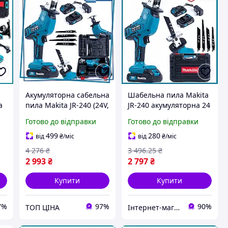
Акумуляторна сабельна
Шабельна пила Makita
a
пила Makita JR-240 (24V,
JR-240 акумуляторна 24
Б
5 Ah) Садова
V 5 Ah з двома АКБ
Готово до відправки
Готово до відправки
електроножівка
зарядним пристроєм і
шабельна Макіта з 2
кейсом 32 мм 255 мм
499
280
від
₴
/міс
від
₴
/міс
АКБ TC
130 мм
4 276
₴
3 496
.25
₴
2 993
₴
2 797
₴
Купити
Купити
7%
97%
90%
ТОП ЦІНА
Інтернет-магазин Clothes-Mall