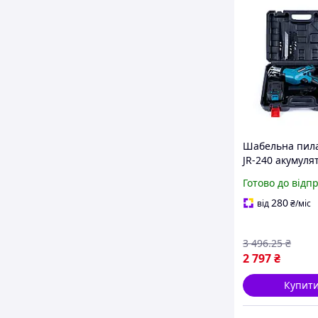
Шабельна пила
JR-240 акумуля
В з двома
Готово до відп
акумуляторами
зарядним прис
280
від
₴
/міс
кейсом
3 496
.25
₴
2 797
₴
Купит