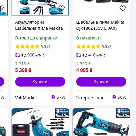
Акумуляторна
Шабельна пила Makita
шабельна пила Makita
DJR186Z (36V 6.0Ah)
DJR188Z (48V 6 Ah) АКБ
(Електроніжка Макіта
Готово до відправки
В наявності
ка
ножівка Макіта для
для саду)
дерева, металу qr
5.0
(3)
5.0
(3)
900
410
від
₴
/міс
від
₴
/міс
7 713
₴
4 500
₴
5 399
₴
4 095
₴
Купити
Купити
7%
97%
90%
VoltMarket
Інтернет-магазин "inGarden"