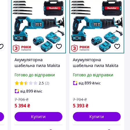
а
Акумуляторна
Акумуляторна
шабельна пила Makita
шабельна пила Makita
DJR188Z (48V 6 Ah) АКБ
DJR188Z (48V 6 Ah) АКБ
Готово до відправки
Готово до відправки
ножівка Макіта по
ножівка Макіта для
дереву і металу 2
дерева, металу 2
899
2.5
(2)
від
₴
/міс
акумулятори TC
акумулятори bs
899
від
₴
/міс
7 706
₴
7 704
₴
5 394
₴
5 393
₴
Купити
Купити