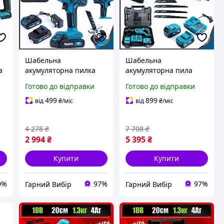
Шабельна
Шабельна
a
акумуляторна пилка
акумуляторна пила
Makita JR-240 (24V, 5Ah)
Makita DJR188Z (48V
Готово до відправки
Готово до відправки
Ножівка Макіта для
6Ah) Ножівка Макіта
дерева та металу c 2
для деревини та
499
899
від
₴
/міс
від
₴
/міс
АКБ в кейсі lv
металу з 2 АКБ у кейсі
lv
4 278
₴
7 708
₴
2 994
₴
5 395
₴
Купити
Купити
0%
97%
97%
Гарний Вибір
Гарний Вибір