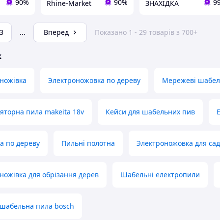
90%
90%
9
Rhine-Market
ЗНАХІДКА
3
...
Вперед
Показано 1 - 29 товарів з 700+
ж
ножівка
Электроножовка по дереву
Мережеві шабел
яторна пила makeita 18v
Кейси для шабельних пив
а по дереву
Пильні полотна
Электроножовка для сад
ножівка для обрізання дерев
Шабельні електропили
 шабельна пила bosch