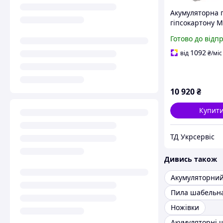
Акумуляторна 
гіпсокартону M
DSD180Z без АК
Готово до відп
(DSD180Z)
1092
від
₴
/міс
10 920
₴
Купит
ТД Укрсервіс
Дивись також
Пила шабельн
Ножівки