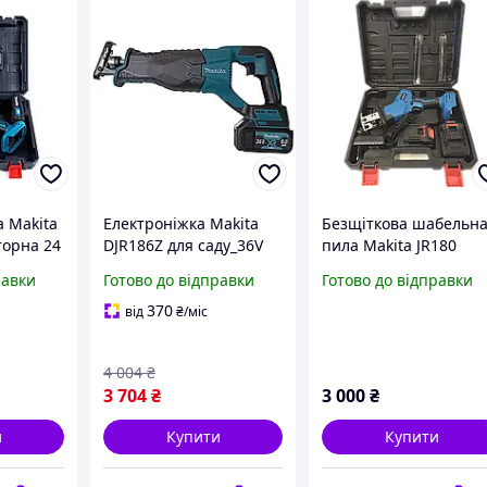
 Makita
Електроніжка Makita
Безщіткова шабельн
торна 24
DJR186Z для саду_36V
пила Makita JR180
6.0Ah_Шабельна пила
равки
Готово до відправки
Готово до відправки
Макіта,Гілкоріз Макіта
троєм і
370
від
₴
/міс
4 004
₴
3 704
₴
3 000
₴
и
Купити
Купити