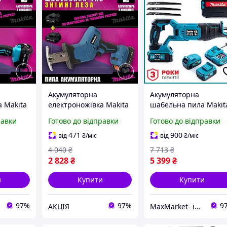
Акумуляторна
Акумуляторна
 Makita
електроножівка Makita
шабельна пила Makit
Аг) | Два
JR-180 (18 В, 4 Аг) | Два
DJR188Z (48V 6 Ah) АК
равки
Готово до відправки
Готово до відправки
акумулятора в
ножівка Макіта для
стило в
комплекті | Мастило в
дерева, металу 2
471
900
від
₴
/міс
від
₴
/міс
подарунок
акумулятори mm
4 040
₴
7 713
₴
2 828
₴
5 399
₴
и
Купити
Купити
97%
97%
9
АКЦІЯ
MaxMarket- інтернет магазин товарів для дому