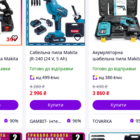
Cабельна пила Makita
Акумуляторна
а Makita
JR-240 (24 V, 5 Ah)
шабельна пила Makit
.0Ah) АКБ
Акумуляторна садова
BJR186Z 36V 5.0 Ah, А
равки
Готово до відправки
Готово до відправки
шабельна ножівка
шабельна пила Макіт
ка
Макіта з 2 АКБ gt
електроніжування
499
386
від
₴
/міс
від
₴
/міс
4 280
₴
6 430
₴
2 996
₴
3 860
₴
и
Купити
Купити
90%
96%
9
GAMBIT- інтернет магазин товарів для дому
TOVARKA