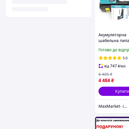
Акумуляторна
шабельна пила
BJR186Z, 36V 6.
Готово до відп
АКБ шабельна
Макіта, потуж
5.0
747
від
₴
/міс
6 405
₴
4 484
₴
Купит
MaxMarket- інтернет магазин товарів для дому