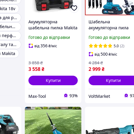
ita 18v
Шабельна пила для різання металу
Акумуляторна
Шабельна
Безщіткова шабельна пила
шабельна пилка Makita
акумуляторна пила
JR-180 (18V 4.0 Ah) АКБ
Makita JR-240 (24V, 5.0
Акумуляторний перфоратор MAKITA
Готово до відправки
Готово до відправки
ножівка Макіта
Аh) Бездротова ножів
Ножівки по металу та дереву
з подвійним АКБ для
356
від
₴
/міс
5.0
(2)
дерева і металу
 Makita
500
від
₴
/міс
3 858
₴
4 284
₴
3 558
₴
2 999
₴
Купити
Купити
93%
9
Max-Tool
VoltMarket