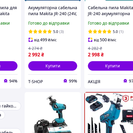
пила для
Акумуляторна сабельна
Сабельна пила Makit
akita
пила Makita JR-240 (24V,
JR-240 акумуляторна
Б і ЗП
5 Ah) Електроножівка
(24 V, 5 Ah) Ножівка
равки
Готово до відправки
Готово до відправки
Макіта для різання
Макіта з 2 АКБ для
металу 2 АКБ bs
дерева та металу ak
5.0
(3)
5.0
(1)
499
500
від
₴
/міс
від
₴
/міс
4 274
₴
4 282
₴
2 992
₴
2 998
₴
и
Купити
Купити
94%
99%
9
T-SHOP
АКЦІЯ
Акумуляторний гайковерти
а
Акумуляторні шабельні пили