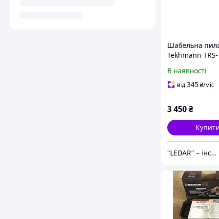
Шабельна пил
Tekhmann TRS-
LRh
В наявності
345
від
₴
/міс
3 450
₴
Купит
"LEDAR" – інструменти та обладнання для ремонту, будівництва і професійних завдань