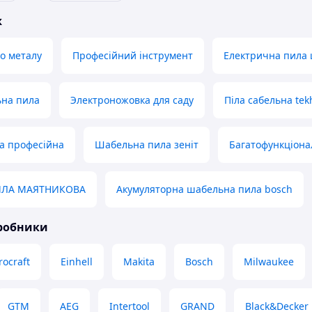
ж
по металу
Професійний інструмент
Електрична пила
на пила
Электроножовка для саду
Піла сабельна te
а професійна
Шабельна пила зеніт
Багатофункціона
ИЛА МАЯТНИКОВА
Акумуляторна шабельна пила bosch
иробники
rocraft
Einhell
Makita
Bosch
Milwaukee
GTM
AEG
Intertool
GRAND
Black&Decker