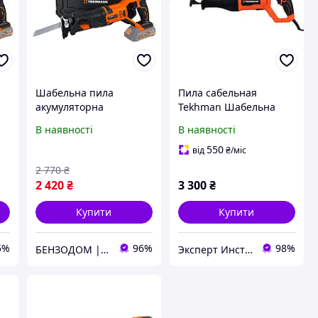
Шабельна пила
Пила сабельная
акумуляторна
Tekhman Шабельна
20
TEKHMANN TRC-115/I20
пила Tekhmann TRS-
В наявності
В наявності
а
(без акумулятора та ЗП)
15/1300 LRh 850986
550
від
₴
/міс
2 770
₴
2 420
₴
3 300
₴
Купити
Купити
5%
96%
98%
БЕНЗОДОМ | садова техніка та електроінструмент
Эксперт Инструмент