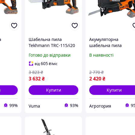
а
Шабельна пила
Акумуляторна
Tekhmann TRC-115/i20
шабельна пила
115/i20
(848396)
TEKHMANN TRC-115/I
Готово до відправки
В наявності
без АКБ і ЗП (кейс, дв
пилкових полотна
605
від
₴
/міс
(дерево + метал) в
3 823
₴
2 770
₴
комплекті
3 632
₴
2 420
₴
и
Купити
Купити
99%
93%
9
Vuma
Агротория