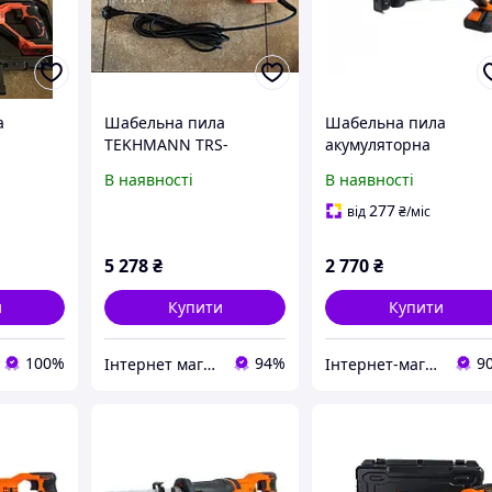
а
Шабельна пила
Шабельна пила
TEKHMANN TRS-
акумуляторна
EKHMANN
15/1300 LRh
Tekhmann TRC-115/i2
В наявності
В наявності
з
професійна,
(без батареї, без
електрична, садова
зарядного)
277
від
₴
/міс
РАНТЯ 3
(ГАРАНТІЯ 3 РОКИ!)
5 278
₴
2 770
₴
и
Купити
Купити
100%
94%
9
Інтернет магазин "idea-shop" Харків
Інтернет-магазин "inGarden"