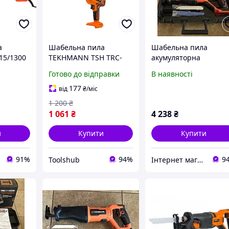
а
Шабельна пила
Шабельна пила
15/1300
TEKHMANN TSH TRC-
акумуляторна
225/TekPower (без АКБ
професійна TEKHMA
Готово до відправки
В наявності
та ЗП) 20 В, 225 мм для
TRC-115/i20 без
дерева та демонтажу
акумулятора та
177
від
₴
/міс
заряджання ГАРАНТЯ 
1 200
₴
РОКИ
1 061
₴
4 238
₴
и
Купити
Купити
91%
94%
9
Toolshub
Інтернет магазин "idea-shop" Харків