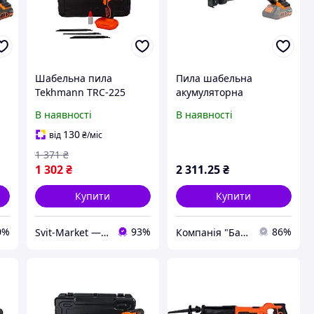
Шабельна пила
Пила шабельна
Tekhmann TRC-225
акумуляторна
0
TekPower (без АКБ та
Tekhmann TRC-115/i20,
В наявності
В наявності
ЗП) (854940)
0-3000 хід/хв
130
від
₴
/міс
1 371
₴
1 302
₴
2 311
.25
₴
Купити
Купити
0%
93%
86%
Svit-Market — інтернет супермаркет
Компанія "Баско". Все для будівництва. Чесні ціни з 1987 року.