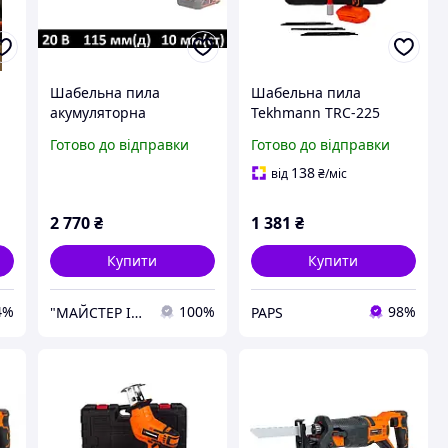
Шабельна пила
Шабельна пила
акумуляторна
Tekhmann TRC-225
NN
Tekhmann TRC-115/i20
TekPower (без АКБ та
Готово до відправки
Готово до відправки
ЗП) (854940) j
138
від
₴
/міс
3
2 770
₴
1 381
₴
Купити
Купити
4%
100%
98%
"МАЙСТЕР ІНСТРУМЕНТ" - майстер в області інструменту
PAPS