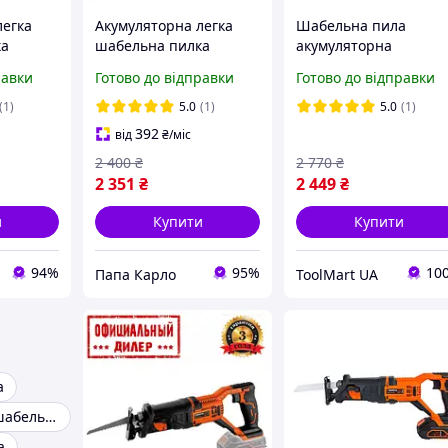
легка
Акумуляторна легка
Шабельна пила
ка
шабельна пилка
акумуляторна
TRC-
Tekhmann PAK TRC-
Tekhmann TRC-115/i2
равки
Готово до відправки
Готово до відправки
2мм)
115/i20 (20В, 22мм)
(без АКБ і ЗП)
(Каркас)
(1)
5.0
(1)
5.0
(1)
392
від
₴
/міс
2 400
₴
2 770
₴
2 351
₴
2 449
₴
и
Купити
Купити
94%
95%
10
Папа Карло
ToolMart UA
а
Акумуляторні шабельні пили
а