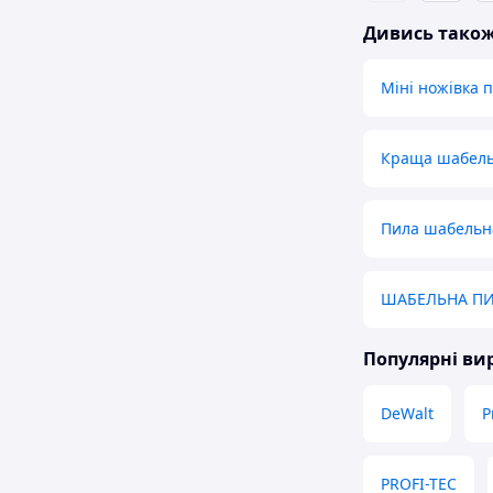
Дивись тако
Міні ножівка 
Краща шабель
Пила шабельн
ШАБЕЛЬНА П
Популярні в
DeWalt
P
PROFI-TEC