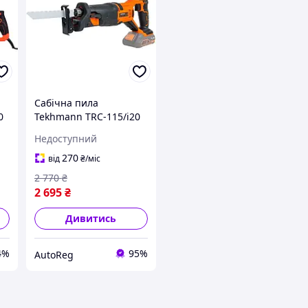
Сабічна пила
0
Tekhmann TRC-115/i20
(без АКБ та ЗП)
Недоступний
270
від
₴
/міс
2 770
₴
2 695
₴
Дивитись
4%
95%
AutoReg