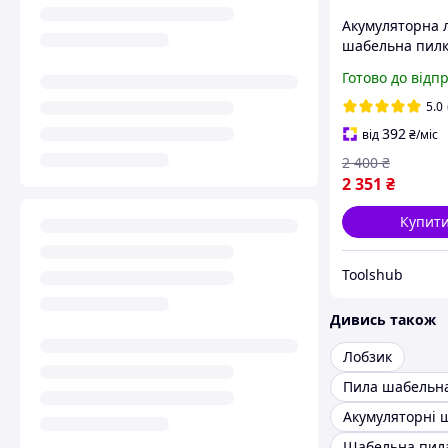
Акумуляторна 
шабельна пил
Tekhmann TSH 
Готово до відп
115/i20 (20В, 2
(Каркас)
5.0
392
від
₴
/міс
2 400
₴
2 351
₴
Купит
Toolshub
Дивись також
Лобзик
Пила шабельн
Шабельна пил