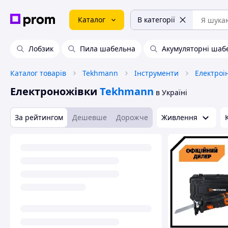
Каталог
В категорії
Лобзик
Пила шабельна
Акумуляторні шаб
Каталог товарів
Tekhmann
Інструменти
Електроі
Електроножівки
Tekhmann
в Україні
За рейтингом
Дешевше
Дорожче
Живлення