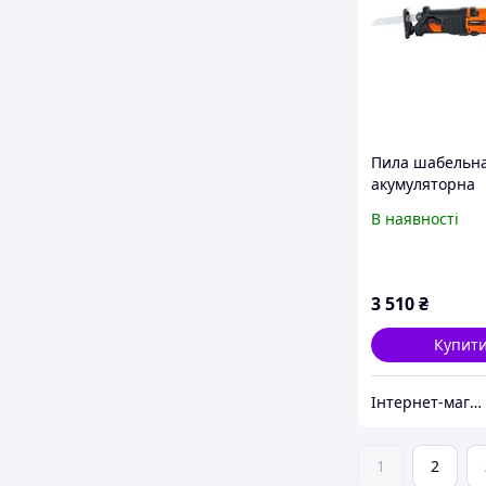
Пила шабельн
акумуляторна
Tekhmann TRC-
В наявності
3 510
₴
Купит
Інтернет-магазин "Справа Техніки"
1
2