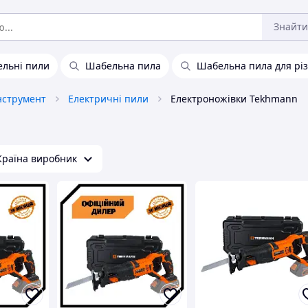
Знайти
ельні пили
Шабельна пила
Шабельна пила для рі
нструмент
Електричні пили
Електроножівки Tekhmann
Країна виробник