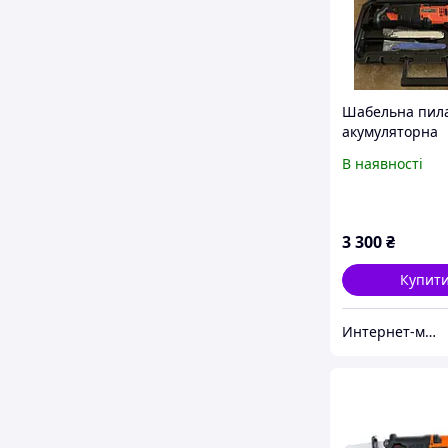
Шабельна пил
акумуляторна
професійна T
В наявності
TRC-115/i20 бе
акумулятора та
заряджання ГА
РОКИ
3 300
₴
Купит
Интернет-магазин Ассорти Инструмент