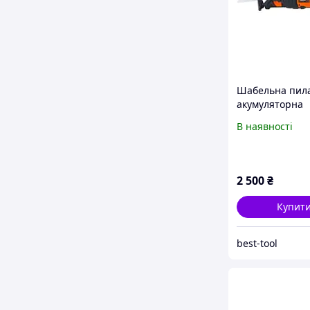
Шабельна пил
акумуляторна
Tekhmann TRC-
В наявності
2 500
₴
Купит
best-tool