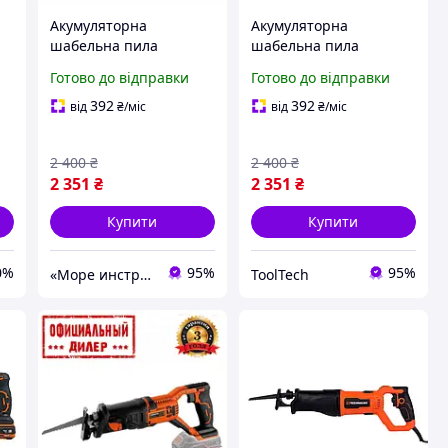
Акумуляторна
Акумуляторна
шабельна пила
шабельна пила
0
Tekhmann STP TRC-
Tekhmann TLT TRC-
Готово до відправки
Готово до відправки
115/i20 (20В, 22 мм)
115/i20 (20В, 22мм)
(Каркас)
(Каркас)
392
392
від
₴
/міс
від
₴
/міс
2 400
₴
2 400
₴
2 351
₴
2 351
₴
Купити
Купити
0%
95%
95%
«Море инструментов»
ToolTech