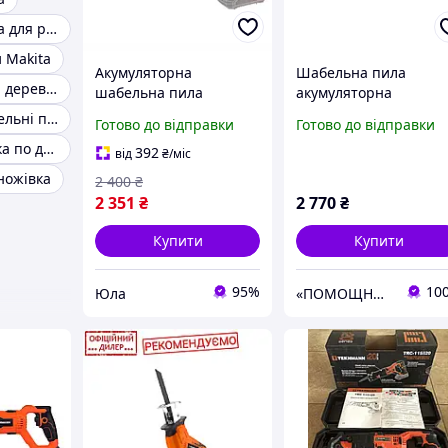
Шабельна пила для різання металу
 Makita
Акумуляторна
Шабельна пила
Інструмент для деревообробки
шабельна пила
акумуляторна
Tekhmann YLP TRC-
Tekhmann TRC-115/i2
Мережеві шабельні пили
Готово до відправки
Готово до відправки
115/i20 (20В, 22мм)
(без АКБ і ЗП)
Электроножовка по дереву
(Каркас)
392
від
₴
/міс
ножівка
2 400
₴
2 351
₴
2 770
₴
Купити
Купити
95%
10
Юла
«ПОМОЩНИК»