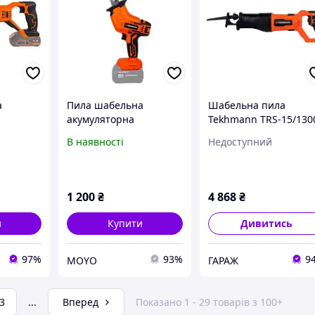
а
Пила шабельна
Шабельна пила
акумуляторна
Tekhmann TRS-15/130
115/20
Tekhmann TRC-225/i20
LRH 850986 garage
В наявності
Недоступний
20В без АКБ і ЗП
(854940)
1 200
₴
4 868
₴
и
Купити
Дивитись
97%
93%
9
MOYO
ГАРАЖ
3
...
Вперед
Показано 1 - 29 товарів з 100+