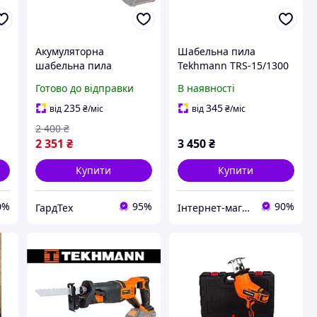
Акумуляторна
Шабельна пила
шабельна пила
Tekhmann TRS-15/1300
0
Tekhmann GRT TRC-
LRh
Готово до відправки
В наявності
115/i20 (20В, 22мм)
(Каркас)
235
345
від
₴
/міс
від
₴
/міс
2 400
₴
2 351
₴
3 450
₴
Купити
Купити
0%
95%
90%
ГардТех
Інтернет-магазин "inGarden"