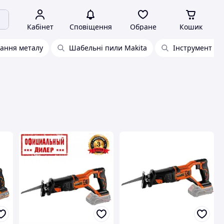
Кабінет
Сповіщення
Обране
Кошик
зання металу
Шабельні пили Makita
Інструмент дл