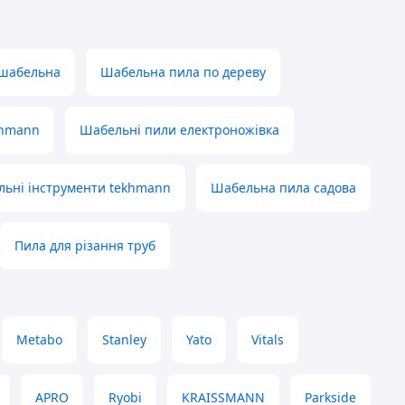
 шабельна
Шабельна пила по дереву
khmann
Шабельні пили електроножівка
льні інструменти tekhmann
Шабельна пила садова
Пила для різання труб
Metabo
Stanley
Yato
Vitals
APRO
Ryobi
KRAISSMANN
Parkside