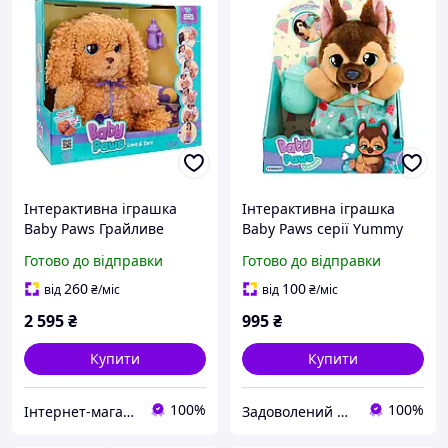
Інтерактивна іграшка
Інтерактивна іграшка
Baby Paws Грайливе
Baby Paws серії Yummy
цуценя лабрадудля для
Німецька вівчарка Baby
Готово до відправки
Готово до відправки
921153IM
Paws
260
100
від
₴
/міс
від
₴
/міс
2 595
₴
995
₴
Купити
Купити
100%
100%
Інтернет-магазин "Казковий світ"
Задоволений Малюк