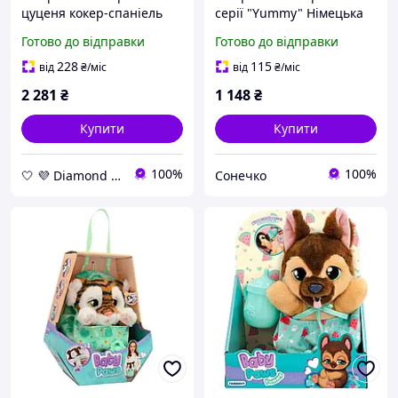
цуценя кокер-спаніель
серії "Yummy" Німецька
Меггі зі звуком, собачка в
вівчарка Baby Paws
Готово до відправки
Готово до відправки
сумці-ковдрі з пустушкою
926363IM з аксесуарами
для дітей
228
115
від
₴
/міс
від
₴
/міс
2 281
₴
1 148
₴
Купити
Купити
100%
100%
🤍 💜 Diamond 🤍 💜
Сонечко