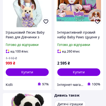
Іграшковий Песик Baby
Інтерактивний ігровий
Paws для Дівчинки з
набір Baby Paws Цуценя у
аксесуарами
ветеринара з
Готово до відправки
Готово до відправки
Інтерактивна Дитяча
аксесуарами 927681IM
Іграшка Чихуахуа Yummy
100
260
від
₴
/міс
від
₴
/міс
1 110
₴
999
₴
2 595
₴
Купити
Купити
97%
100%
Kidli
Інтернет-магазин "Казковий світ"
Дивись також
Дитячі іграшки