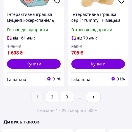
Інтерактивна іграшка
Інтерактивна іграшка
Цуценя кокер-спанієль
серії "Yummy" Німецька
Меггі Baby Paws 917637IM
вівчарка Baby Paws
Готово до відправки
Готово до відправки
зі звуком, Lala.in.ua
926363IM з аксесуарами,
Lala.in.ua
161
70
від
₴
/міс
від
₴
/міс
1 962
₴
860
₴
1 608
₴
705
₴
Купити
Купити
91%
91%
Lala.in.ua
Lala.in.ua
1
2
3
...
Показано 1 - 29 товарів з 500+
Дивись також