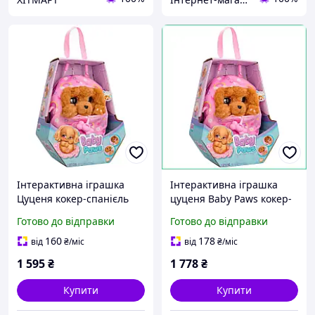
Інтерактивна іграшка
Інтерактивна іграшка
Цуценя кокер-спанієль
цуценя Baby Paws кокер-
Меггі Baby Paws 917637IM
спаніель Меггі зі звуком
Готово до відправки
Готово до відправки
зі звуком :BRASIL:
та сумкою-ковдрою для
дітей від 1.5 років
160
178
від
₴
/міс
від
₴
/міс
1 595
₴
1 778
₴
Купити
Купити