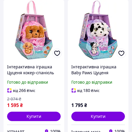
Інтерактивна іграшка
Інтерактивна іграшка
Цуценя кокер-спанієль
Baby Paws Цуценя
Меггі Baby Paws 917637IM
далматин Спотті
Готово до відправки
Готово до відправки
зі звуком
918276IM
266
180
від
₴
/міс
від
₴
/міс
2 074
₴
1 595
₴
1 795
₴
Купити
Купити
100%
100%
ХІТМАРТ
Інтернет-магазин "Казковий світ"