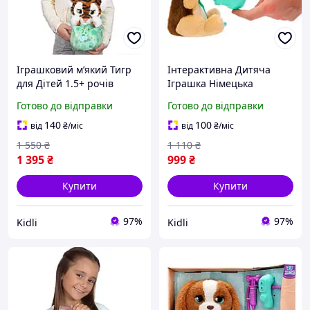
Іграшковий мʼякий Тигр
Інтерактивна Дитяча
для Дітей 1.5+ рочів
Іграшка Німецька
Інтерактивна Дитяча
Вівчарка Yummy
Готово до відправки
Готово до відправки
іграшка Тигреня Baby
Іграшковий Песик Baby
Paws зі Звуком
Paws для Дітей з
140
100
від
₴
/міс
від
₴
/міс
аксесуарами
1 550
₴
1 110
₴
1 395
₴
999
₴
Купити
Купити
97%
97%
Kidli
Kidli