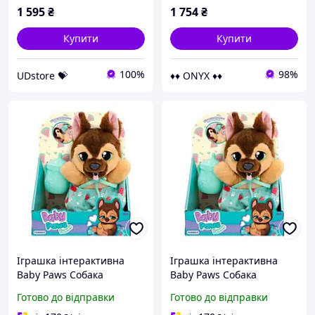
prices-
1 595
₴
1 754
₴
Купити
Купити
100%
98%
UDstore 💝
♦♦ ONYX ♦♦
Іграшка інтерактивна
Іграшка інтерактивна
Baby Paws Собака
Baby Paws Собака
926363IM 18 см newyork
926363IM 18 см berlin
Готово до відправки
Готово до відправки