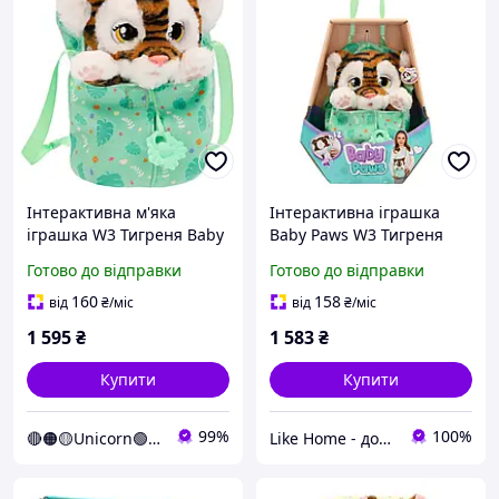
Інтерактивна м'яка
Інтерактивна іграшка
іграшка W3 Тигреня Baby
Baby Paws W3 Тигреня
Paws 927650IM (Unicorn)
Готово до відправки
Готово до відправки
160
158
від
₴
/міс
від
₴
/міс
1 595
₴
1 583
₴
Купити
Купити
99%
100%
🔴🟠🟡Unicorn🟢🔵🟣
Like Home - домашній затишок для всієї родини. Будьте як вдома 🤗