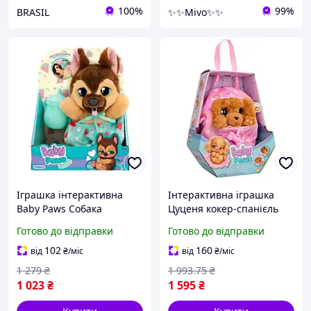
100%
99%
BRASIL
✨✨Mivo✨✨
Іграшка інтерактивна
Інтерактивна іграшка
Baby Paws Собака
Цуценя кокер-спанієль
926363IM 18 см mars
Меггі Baby Paws зі звуком
Готово до відправки
Готово до відправки
Хіт продажу!
102
160
від
₴
/міс
від
₴
/міс
1 279
₴
1 993
.75
₴
1 023
₴
1 595
₴