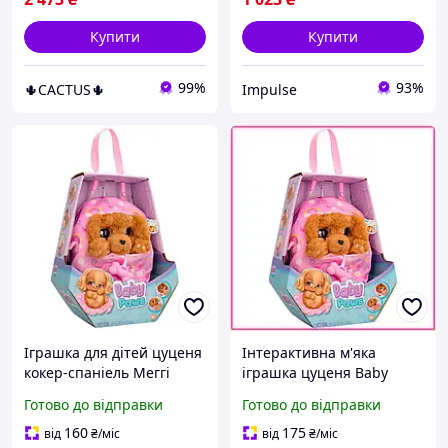
Купити
Купити
99%
93%
🌵CACTUS🌵
Impulse
Іграшка для дітей цуценя
Інтерактивна м'яка
кокер-спаніель Меггі
іграшка цуценя Baby
Baby Paws 917637IM, зі
Paws Кокер-спаніель
Готово до відправки
Готово до відправки
звуковим модулем
Меггі з сумкою-ковдрою
UDstore -store-with-good-
та звуком для дітей
160
175
від
₴
/міс
від
₴
/міс