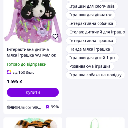
Іграшки для хлопчиків
Іграшки для дівчаток
Інтерактивна собачка
Стелаж дитячий для іграшок
Інтерактивна іграшка
Панда м'яка іграшка
Інтерактивна дитяча
м'яка іграшка W3 Малюк
Іграшки для дітей 1 рік
Панда Baby Paws
Готово до відправки
Розвиваюча іграшка
927667IM (Unicorn)
160
від
₴
/міс
Іграшка собака на повідку
1 595
₴
Купити
99%
🔴🟠🟡Unicorn🟢🔵🟣