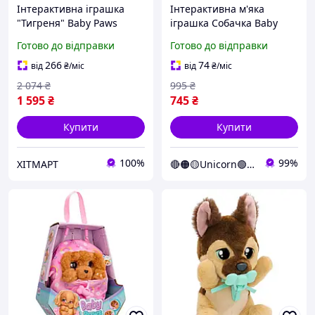
Інтерактивна іграшка
Інтерактивна м'яка
"Тигреня" Baby Paws
іграшка Собачка Baby
927650M, зі звуком
Paws Yummy Німецька
Готово до відправки
Готово до відправки
вівчарка 926363IM
(Unicorn)
266
74
від
₴
/міс
від
₴
/міс
2 074
₴
995
₴
1 595
₴
745
₴
Купити
Купити
100%
99%
ХІТМАРТ
🔴🟠🟡Unicorn🟢🔵🟣