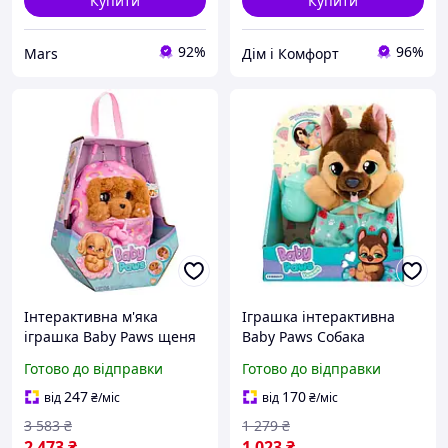
Купити
Купити
92%
96%
Mars
Дім і Комфорт
Інтерактивна м'яка
Іграшка інтерактивна
іграшка Baby Paws щеня
Baby Paws Собака
кокер-спанієль Меггі зі
926363IM 18 см impulse
Готово до відправки
Готово до відправки
звуком і пустушкою в
сумці-ковдрі
247
170
від
₴
/міс
від
₴
/міс
3 583
₴
1 279
₴
2 473
₴
1 023
₴