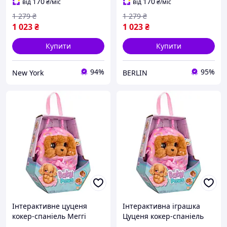
170
170
від
₴
/міс
від
₴
/міс
1 279
₴
1 279
₴
1 023
₴
1 023
₴
Купити
Купити
94%
95%
New York
BERLIN
Інтерактивне цуценя
Інтерактивна іграшка
кокер-спаніель Меггі
Цуценя кокер-спаніель
Baby Paws зі звуком у
Меггі Baby Paws зі звуком