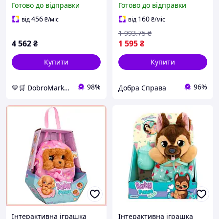
Готово до відправки
Готово до відправки
сумці-ковдрі для дітей від
жабка 4133932 dobra
1,5 років 20 см
sprava
456
160
від
₴
/міс
від
₴
/міс
1 993
.75
₴
4 562
₴
1 595
₴
Купити
Купити
98%
96%
💛🛒 DobroMarket 💛🛒 мережа інтернет-магазинів
Добра Справа
Інтерактивна іграшка
Інтерактивна іграшка