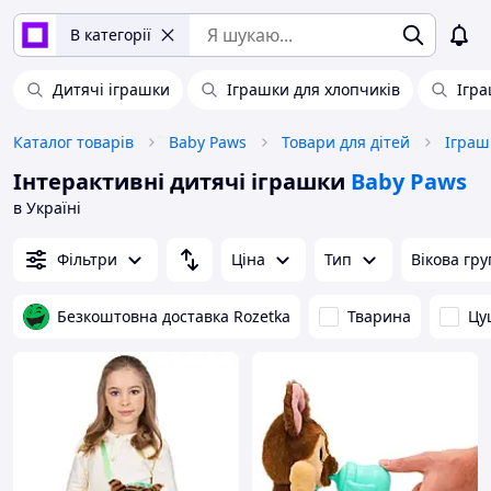
В категорії
Дитячі іграшки
Іграшки для хлопчиків
Ігра
Каталог товарів
Baby Paws
Товари для дітей
Іграш
Інтерактивні дитячі іграшки
Baby Paws
в Україні
Фільтри
Ціна
Тип
Вікова гру
Безкоштовна доставка Rozetka
Тварина
Цу