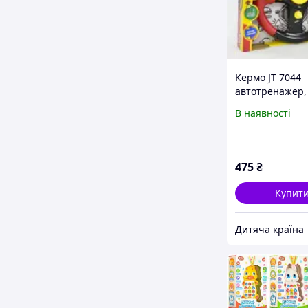
Кермо JT 7044
автотренажер,
інтерактивний,
В наявності
(Рос.), Світло, б
29,5-26 см. Кит
475
₴
Купит
Дитяча країна