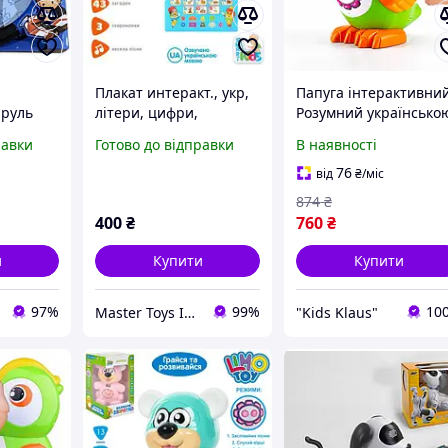
Плакат интеракт., укр,
Папуга інтерактивни
 руль
літери, цифри,
Розумний українсько
рулю"
кольори,скоромовки,
мовою з казками,
равки
Готово до відправки
В наявності
PLAY
на батареї, в коробці
піснями, віршами та
види
диктофоном
76
від
₴
/міс
иній)
874
₴
400
₴
760
₴
и
Купити
Купити
97%
99%
10
Master Toys Інтернет-магазин
"Kids Klaus"