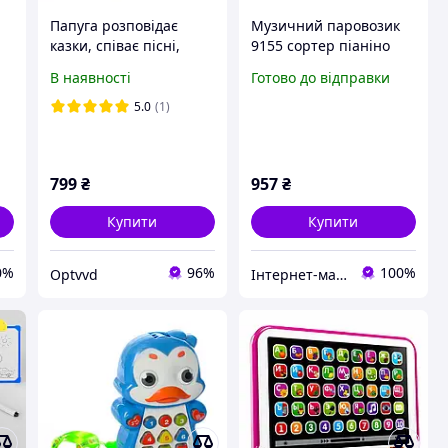
Папуга розповідає
Музичний паровозик
казки, співає пісні,
9155 сортер піаніно
повторюшка,
звук світло (російська
В наявності
Готово до відправки
сенсорний на
мова)
Українькій мові
5.0
(1)
799
₴
957
₴
Купити
Купити
0%
96%
100%
Optvvd
Інтернет-магазин "TipTopToys"