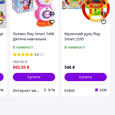
ця
Пінгвін Play Smart 7498
Музичний руль Play
Дитяча навчальна
Smart 2295
інтерактивна сенсорна
В наявності
В наявності
іграшка
5.0
(1)
769
.50
₴
692
.55
₴
546
₴
Купити
Купити
5%
91%
92%
Интернет-магазин Восторг Онлайн - товары для различных людей!
КУБІК