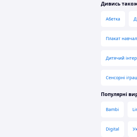
Дивись тако
Абетка
Д
Плакат навчал
Дитячий інте
Сенсорні ігра
Популярні в
Bambi
Li
Digital
У