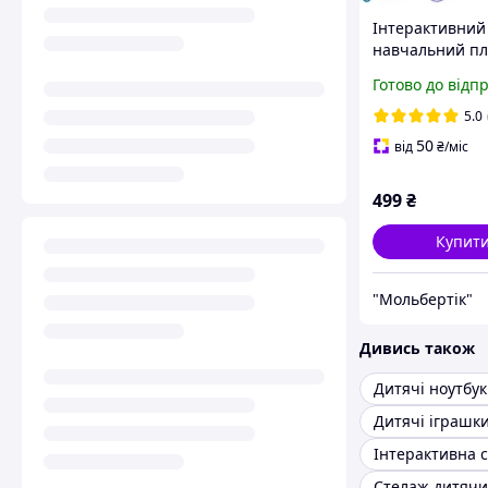
Інтерактивний
навчальний пл
Букварик, муз
Готово до відп
український ал
батарейках, 70
5.0
50
від
₴
/міс
499
₴
Купит
"Мольбертік"
Дивись також
Дитячі ноутбу
Дитячі іграшк
Інтерактивна 