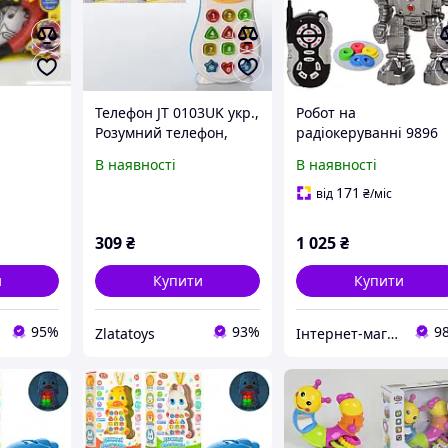
Телефон JT 0103UK укр.,
Робот на
Розумний телефон,
радіокеруванні 9896
 муз.
В наявності
В наявності
ат., Кор.,
ай
171
від
₴
/міс
309
₴
1 025
₴
и
Купити
Купити
95%
93%
9
Zlatatoys
Інтернет-магазин "Капітоша"