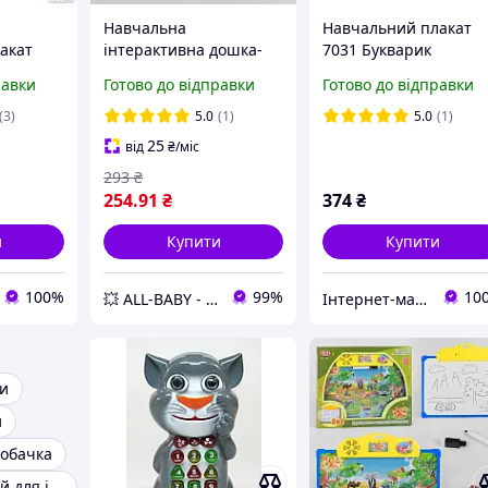
Навчальна
Навчальний плакат
акат
інтерактивна дошка-
7031 Букварик
ичний
плакат Зоопарк Play
український алфавіт
равки
Готово до відправки
Готово до відправки
фавіт на
Smart 7172, дошка для
цифри кольори вірші
31UA.
малювання, Російська
загадки пісенька
(3)
5.0
(1)
5.0
(1)
озвуча
25
від
₴
/міс
293
₴
254
.91
₴
374
₴
и
Купити
Купити
100%
99%
10
💥 ALL-BABY - інтернет - магазин товарів для дітей
Інтернет-магазин "TipTopToys"
ки
и
собачка
Стелаж дитячий для іграшок