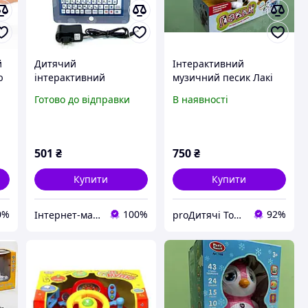
й
Дитячий
Інтерактивний
ю
інтерактивний
музичний песик Лакі
повчальний планшет,
7110 Play Smart
Готово до відправки
В наявності
32 функції, 2 мови,
букви, цифри, музика,
працює від мережі
501
₴
750
₴
Купити
Купити
0%
100%
92%
Інтернет-магазин "TipTopToys"
proДитячі Товари