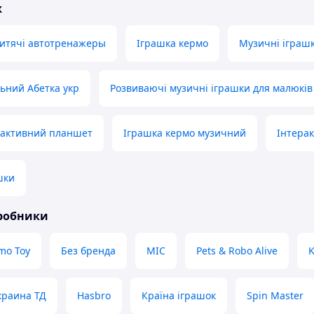
ж
итячі автотренажеры
Іграшка кермо
Музичні іграшк
ьний Абетка укр
Розвиваючі музичні іграшки для малюків
рактивний планшет
Іграшка кермо музичний
Інтера
шки
иробники
mo Toy
Без бренда
MIC
Pets & Robo Alive
K
краина ТД
Hasbro
Країна іграшок
Spin Master