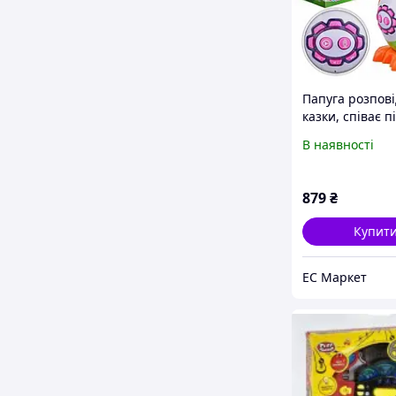
Папуга розпові
казки, співає пі
повторюшка,
В наявності
сенсорний на
Українькій мов
879
₴
Купит
EС Маркет