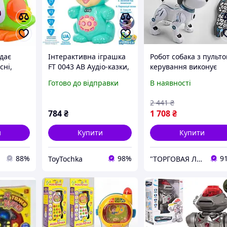
дає
Інтерактивна іграшка
Робот собака з пульт
сні,
FT 0043 AB Аудіо-казки,
керування виконує
ведмедик, сенс,
трюки К16
Готово до відправки
В наявності
муз(УКР), світло, 2кол,
і
на бат-ці, в кор-ці,16-
2 441
₴
27-15см
784
₴
1 708
₴
и
Купити
Купити
88%
98%
9
ToyTochka
"ТОРГОВАЯ ЛАВКА"