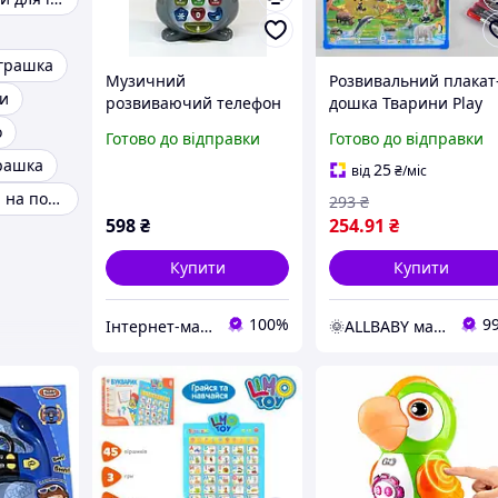
іграшка
Музичний
Розвивальний плакат
ри
розвиваючий телефон
дошка Тварини Play
"Котофон" 7344 RU,
Smart 7172, дошка дл
о
Готово до відправки
Готово до відправки
диктофон, букви,
малювання, Російськ
рашка
цифри, музика
озвуч
25
від
₴
/міс
Іграшка собака на повідку
293
₴
598
₴
254
.91
₴
Купити
Купити
100%
9
Інтернет-магазин "TipTopToys"
🌞ALLBABY магазин товарів для дітей