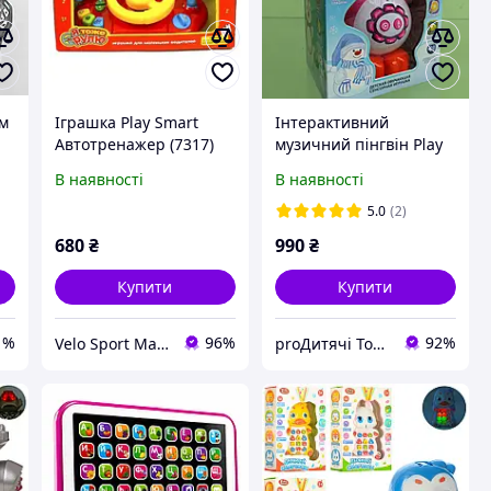
ом
Іграшка Play Smart
Інтерактивний
Автотренажер (7317)
музичний пінгвін Play
Smart 7498
В наявності
В наявності
5.0
(2)
680
₴
990
₴
Купити
Купити
1%
96%
92%
Velo Sport Market
proДитячі Товари