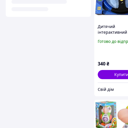
Дитячий
інтерактивний
кермо "Я теж 
Готово до відп
музика, світло 
SMART 7737 2 
(червоний та с
340
₴
Купит
Свій дім