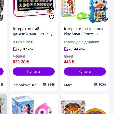
Інтерактивний
Інтерактивна іграшка
дитячий планшет Play
Play Smart Телефон
Smart Вивчайка рос.
P7614 14 см mars
В наявності
Готово до відправки
мова музичний, букви
цифри звуки, 3+,
82
44
від
₴
/міс
від
₴
/міс
рожевий
1 029
₴
554
₴
823
.20
₴
443
₴
Купити
Купити
8%
99%
92%
"ShpakovaBrend - інтернет магазин брендових подарунків"
Mars