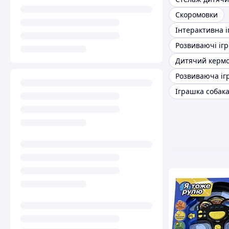
Скоромовки
Інтерактивна 
Розвиваючі іг
Дитячий керм
Розвиваюча іг