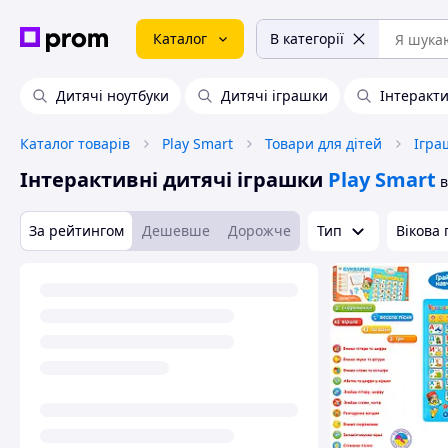
Каталог
В категорії
Дитячі ноутбуки
Дитячі іграшки
Інтеракт
Каталог товарів
Play Smart
Товари для дітей
Ігра
Інтерактивні дитячі іграшки
Play Smart
в
За рейтингом
Дешевше
Дорожче
Тип
Вікова 