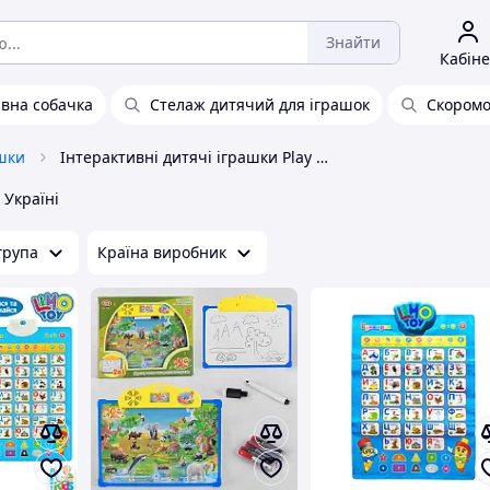
Знайти
Кабіне
ивна собачка
Стелаж дитячий для іграшок
Скором
шки
Інтерактивні дитячі іграшки Play Smart
 Україні
група
Країна виробник