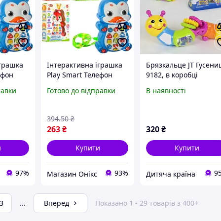
іграшка
Інтерактивна іграшка
Брязкальце JT Гусени
ефон
Play Smart Телефон
9182, в коробці
P7614 14 см хороша
равки
Готово до відправки
В наявності
якість
394
.50
₴
263
₴
320
₴
и
Купити
Купити
97%
93%
9
Магазин Онікс
Дитяча країна
3
...
Вперед
Показано 1 - 29 товарів з 400+