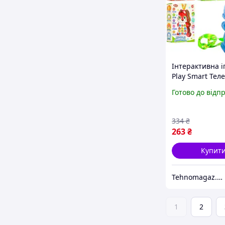
Інтерактивна 
Play Smart Тел
P7614 14 см
Готово до відп
334
₴
263
₴
Купит
Tehnomagaz.com.ua - це передовий інтернет-магазин, спеціалізуючийся на продажу техніки
1
2