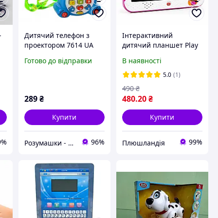
-
Дитячий телефон з
Інтерактивний
проектором 7614 UA
дитячий планшет Play
я
іграшка звук світло
Smart Вивчайка рос.
Готово до відправки
В наявності
а
алфавіт цифри казки
мова музичний, букви
для дітей
цифри звуки, 3+,
5.0
(1)
рожевий
490
₴
289
₴
480
.20
₴
Купити
Купити
9%
96%
99%
Розумашки - магазин іграшок та дитячих товарів
Плюшландія