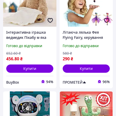
Інтерактивна іграшка
Літаюча лялька Фея
ведмедик Пікабу м яка
Flying Fairy, керування
іграшка що грає в
рукою, датчики, USB-
Готово до відправки
Готово до відправки
хованки музичний
зарядка, час польоту 8
ведмідь для дітей
хвилин, 20 см, з
652
.60
₴
580
₴
розвивальна
пропелером
456
.80
₴
290
₴
Купити
Купити
94%
96%
BuyBox
ПРОМЕТЕЙ🔥