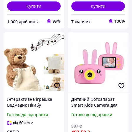
Купити
Купити
99%
100%
1 000 дрібниць VDN
Товарчик
Інтерактивна іграшка
Дитячий фотоапарат
Ведмедик Пікабу
Smart Kids Camera для
Peekaboo Bear
фото та відео 20 МП
Готово до відправки
Готово до відправки
рожевий компактна
камера для творчості
60
від
₴
/міс
987
₴