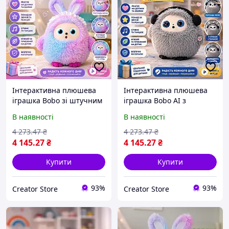
Інтерактивна плюшева
Інтерактивна плюшева
іграшка Bobo зі штучним
іграшка Bobo AI з
інтелектом (AI), голосовим
голосовим керуванням,
В наявності
В наявності
управлінням та LED-
LED-очима та
очима, 22х25 см
навчальними функціями,
4 273
.47
₴
4 273
.47
₴
(Фіолетовий)
25 см (Сірий)
4 145
.27
₴
4 145
.27
₴
Купити
Купити
93%
93%
Creator Store
Creator Store