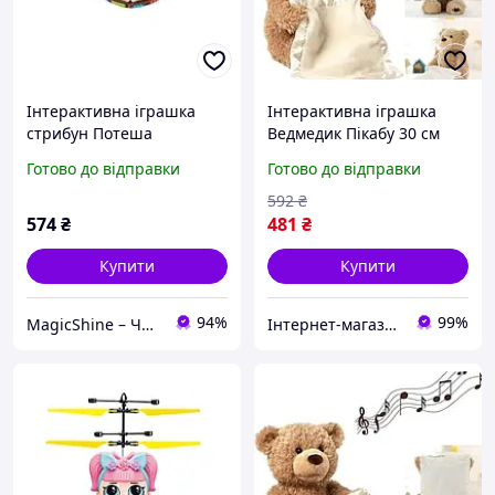
Інтерактивна іграшка
Інтерактивна іграшка
стрибун Потеша
Ведмедик Пікабу 30 см
Мавпочка, музична, м'яка
Peekaboo Bear на 3
Готово до відправки
Готово до відправки
батарейках музичний з
11 фразами, текстиль
592
₴
574
₴
481
₴
Купити
Купити
94%
99%
MagicShine – Чарівне сяйво у кожному виробі
Інтернет-магазин TRINTA