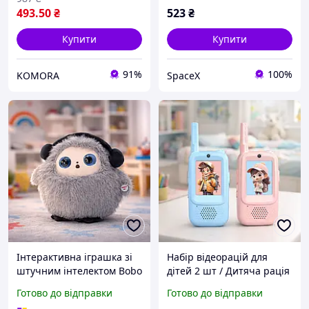
493
.50
₴
523
₴
Купити
Купити
91%
100%
KOMORA
SpaceX
Інтерактивна іграшка зі
Набір відеорацій для
штучним інтелектом Bobo
дітей 2 шт / Дитяча рація
з AI, голосом та LED
з відеозв'язком (відео та
Готово до відправки
Готово до відправки
очима 22х25см
голосовий зв'язок, Type-C,