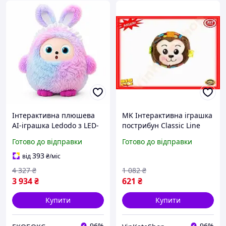
Інтерактивна плюшева
MK Інтерактивна іграшка
AI-іграшка Ledodo з LED-
пострибун Classic Line
очима фіолетова М яка
Мавпа м'яка розвиваюча
Готово до відправки
Готово до відправки
іграшка зі штучним
іграшка для дітей від 3
інтелектом для дітей
років з PAP10\W
393
від
₴
/міс
EKOBOX
4 327
₴
1 082
₴
3 934
₴
621
₴
Купити
Купити
96%
96%