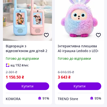
Відеорація з
Інтерактивна плюшева
відеозв'язком для дітей 2
AI-іграшка Ledodo з LED-
шт. HD камера для
очима фіолетова М яка
Готово до відправки
Готово до відправки
спілкування та ігор на
іграшка зі штучним
свіжому повітрі
інтелектом для дітей
192
від
₴
/міс
2 301
₴
6 010
.95
₴
1 150
.50
₴
3 643
₴
Купити
Купити
91%
95%
KOMORA
TREND Store