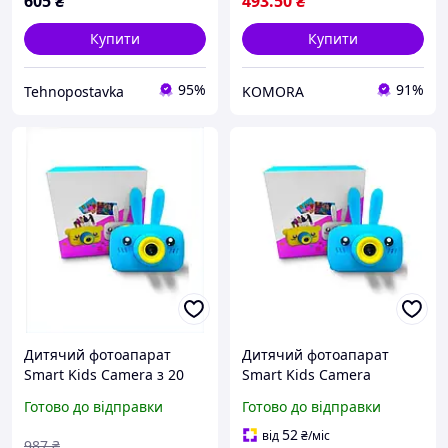
605
₴
493
.50
₴
Купити
Купити
95%
91%
Tehnopostavka
KOMORA
Дитячий фотоапарат
Дитячий фотоапарат
Smart Kids Camera з 20
Smart Kids Camera
МП для фото та відео
цифрова фотокамера,
Готово до відправки
Готово до відправки
легка камера для дітей
блакитний
блакитна
52
від
₴
/міс
987
₴