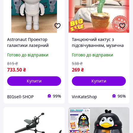
Astronaut Проектор
Танцюючий кактус з
галактики лазерний
підсвічуванням, музична
Астронавт-космонавт,
інтерактивна іграшка,
Готово до відправки
Готово до відправки
зоряне небо на стелі з
співає і повторює голос,
пультом Білий
120 пісень, хіт TikTok
815
₴
538
₴
733
.50
₴
269
₴
Купити
Купити
99%
96%
BIGsell-SHOP
VinKateShop