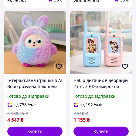
ЕКОБОКС
VinKateShop
Інтерактивна іграшка з AI
Набір дитячих відеорацій
Bobo розумна плюшева
2 шт. з HD-камерою й
принадність
голосовим зв'язком на
Готово до відправки
Готово до відправки
відстані до 300 м
758
192
від
₴
/міс
від
₴
/міс
6 138
.45
₴
2 310
₴
4 547
₴
1 155
₴
Купити
Купити