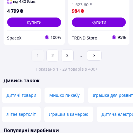
HD-камера, 300 м
480
від
₴
/міс
1 623
.60
₴
4 799
₴
984
₴
Купити
Купити
100%
95%
SpaceX
TREND Store
1
2
3
...
Показано 1 - 29 товарів з 400+
Дивись також
Дитячі товари
Мишко пикабу
Іграшка для розви
Літає вертоліт
Іграшка з камерою
Дитяча електр
Популярні виробники