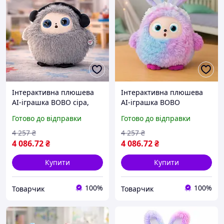
Інтерактивна плюшева
Інтерактивна плюшева
AI-іграшка BOBO сіра,
AI-іграшка BOBO
голосове спілкування,
фіолетова, голосове
Готово до відправки
Готово до відправки
LED-очі та акумулятор
спілкування, LED-очі та
акумулятор
4 257
₴
4 257
₴
4 086
.72
₴
4 086
.72
₴
Купити
Купити
100%
100%
Товарчик
Товарчик