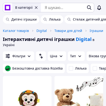
В категорії
Дитячі іграшки
Лялька
Стелаж дитячий для
Каталог товарів
Digital
Товари для дітей
Іграшки
Інтерактивні дитячі іграшки
Digital
в
Україні
Фільтри
Ціна
Тип
Вікова гру
Безкоштовна доставка Rozetka
Лялька
Тва