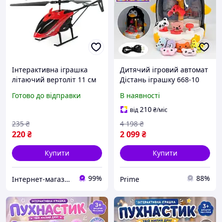
Інтерактивна іграшка
Дитячий ігровий автомат
літаючий вертоліт 11 см
Дістань іграшку 668-10
Induction Aircraft із
інтерактивна гра для
Готово до відправки
В наявності
зарядкою від USB за 25
дітей розвиваючий
хвилин, час польоту 10
автомат з підсвіткою
210
від
₴
/міс
хвилин пластикова
235
₴
4 198
₴
220
₴
2 099
₴
Купити
Купити
99%
88%
Інтернет-магазин TRINTA
Prime