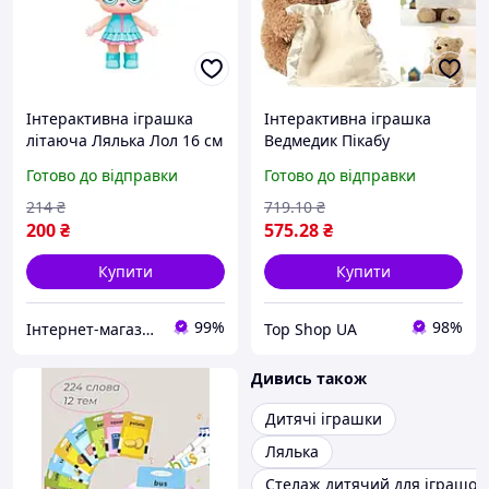
Інтерактивна іграшка
Інтерактивна іграшка
літаюча Лялька Лол 16 см
Ведмедик Пікабу
3.7V 90 mAh для дітей від
Peekaboo Bear top shop
Готово до відправки
Готово до відправки
8 років, зарядка за 25
ua_
хвилин, політ до 10
214
₴
719
.10
₴
хвилин
200
₴
575
.28
₴
Купити
Купити
99%
98%
Інтернет-магазин TRINTA
Top Shop UA
Дивись також
Дитячі іграшки
Лялька
Стелаж дитячий для іграшок