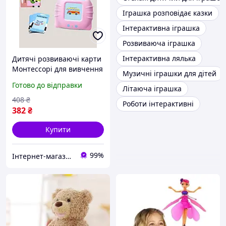
Іграшка розповідає казки
Інтерактивна іграшка
Розвиваюча іграшка
Інтерактивна лялька
Дитячі розвиваючі карти
Монтессорі для вивчення
Музичні іграшки для дітей
англійської мови 11 х 9 х
Готово до відправки
Літаюча іграшка
2,1 см 300 mah із
зарядкою від USB 112
408
₴
Роботи інтерактивні
карт та 224 слова
382
₴
Купити
99%
Інтернет-магазин TRINTA