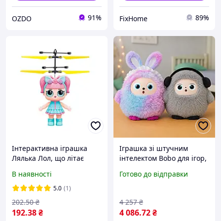
91%
89%
OZDO
FixHome
Інтерактивна іграшка
Іграшка зі штучним
Лялька Лол, що літає
інтелектом Bobo для ігор,
розвитку та дитячого
В наявності
Готово до відправки
дозвілля, голосом і LED
очима
5.0
(1)
202
.50
₴
4 257
₴
192
.38
₴
4 086
.72
₴