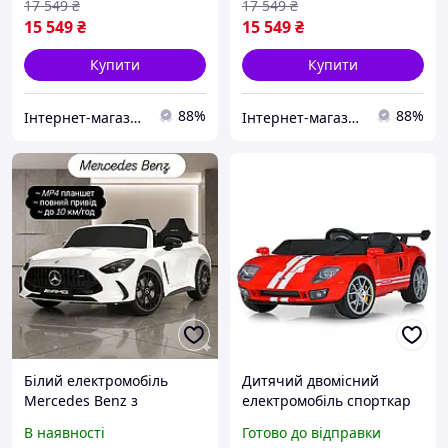
6296EBLR-1(24V) Білий
6296EBLR-11 (24V) Сірий
17 549
₴
17 549
₴
15 549
₴
15 549
₴
Купити
Купити
88%
88%
Інтернет-магазин "Vel24"
Інтернет-магазин "Vel24"
Білий електромобіль
Дитячий двомісний
Mercedes Benz з
електромобіль спорткар
планшетом для
Ford Mustang GT,
В наявності
Готово до відправки
мультиків, з пультом,
спортивний гоночний