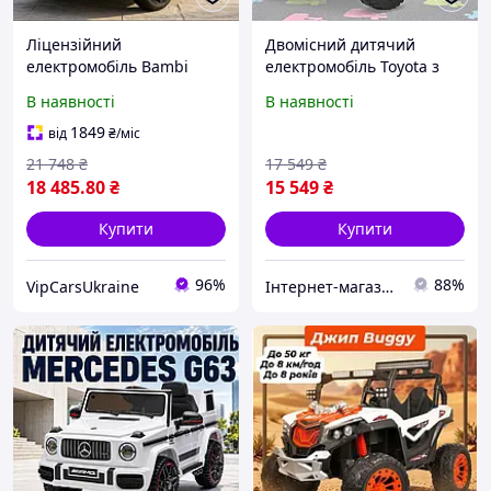
Ліцензійний
Двомісний дитячий
електромобіль Bambi
електромобіль Toyota з
Lamborghini Aventador
пультом ДК і швидкістю
В наявності
В наявності
SVJ WHITE 4x4 M
до 5.5 км/год Bambi M
6026EBLR-1(24V) для дітей
6296EBLR-8 (24V) Рожевий
1849
від
₴
/міс
1-8 років, зі швидкістю до
21 748
₴
17 549
₴
7 км
18 485
.80
₴
15 549
₴
Купити
Купити
96%
88%
VipCarsUkraine
Інтернет-магазин "Vel24"