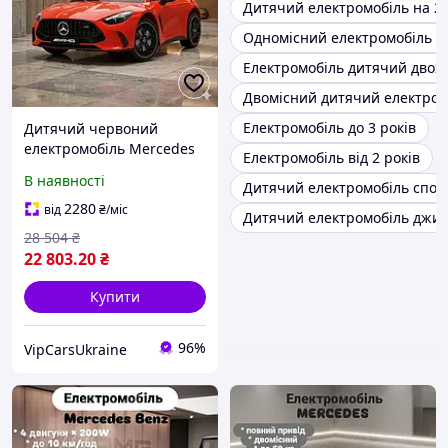
Дитячий електромобіль на 2 
Одномісний електромобіль д
Електромобіль дитячий двох
Двомісний дитячий електром
Електромобіль до 3 років
Дитячий червоний
електромобіль Mercedes
Електромобіль від 2 років
Benz M 6313EBLR-3(24V), з
В наявності
Дитячий електромобіль спор
пультом, повний привід,
швидкість 10 км/год,
2280
від
₴
/міс
Дитячий електромобіль джип
двомісний, до 50 кг
28 504
₴
22 803
.20
₴
Купити
96%
VipCarsUkraine