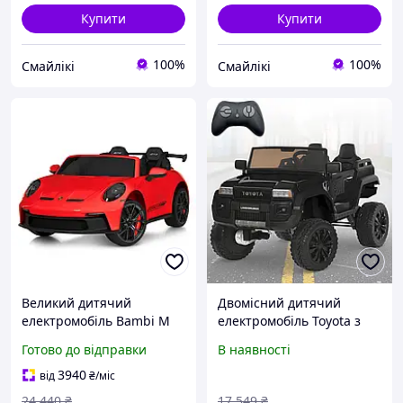
Купити
Купити
100%
100%
Смайлікі
Смайлікі
Великий дитячий
Двомісний дитячий
електромобіль Bambi M
електромобіль Toyota з
6111EBLR-3 (24V),
пультом ДК і швидкістю
Готово до відправки
В наявності
двомісний спортивний
до 5.5 км/год Bambi M
Porsche, світло, музика, з
6296EBLR-2(24V) Чорний
3940
від
₴
/міс
пультом, червоний
24 440
₴
17 549
₴