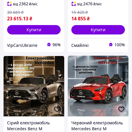
повний привід, швидкість
автомобіль Ford,
2362
2476
від
₴
/міс
від
₴
/міс
10 км/год, двомісний, до
червоний
30 669
₴
15 420
₴
50 кг
23 615
.13
₴
14 855
₴
Купити
Купити
96%
100%
VipCarsUkraine
Смайлікі
Сірий електромобіль
Червоний електромобіль
Mercedes Benz M
Mercedes Benz M