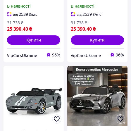
6313EBLRS-11(24V), в
6313EBLRS-3(24V), в
В наявності
В наявності
автофарбуванні, з
автофарбуванні, з
пультом, повний привід,
пультом, повний привід,
2539
2539
від
₴
/міс
від
₴
/міс
швидкість 10 км,
швидкість 10 км,
31 738
₴
31 738
₴
двомісний
двомісний
25 390
.40
₴
25 390
.40
₴
Купити
Купити
96%
96%
VipCarsUkraine
VipCarsUkraine