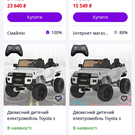
23 640
₴
15 549
₴
Купити
Купити
100%
88%
Смайлікі
Інтернет-магазин "Vel24"
Двомісний дитячий
Двомісний дитячий
електромобіль Toyota з
електромобіль Toyota з
пультом ДК і швидкістю
пультом ДК і швидкістю
В наявності
В наявності
до 5.5 км/год Bambi M
до 5.5 км/год Bambi M