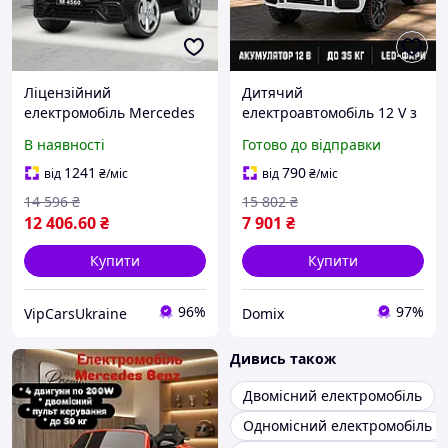
Ліцензійний
Дитячий
електромобіль Mercedes
електроавтомобіль 12 V з
M 4560EBLRS-2 з пультом,
функцією MP3 і USB,
В наявності
Готово до відправки
ременями безпеки,
автомобіль із підсвіткою і
амортизаторами, зі
звуками для дітей,
1241
790
від
₴
/міс
від
₴
/міс
швидкістю до 8 км, до 45
електрична машина
14 596
₴
15 802
₴
кг
12 406
.60
₴
7 901
₴
Купити
Купити
96%
97%
VipCarsUkraine
Domix
Дивись також
Двомісний електромобіль
Одномісний електромобіль