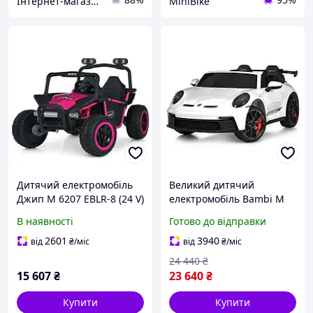
Інтернет-магазин "Vel24"
MiniBike
Дитячий електромобіль
Великий дитячий
Джип M 6207 EBLR-8 (24 V)
електромобіль Bambi M
двомісний із 4 моторами,
6111EBLR-1 (24V),
В наявності
Готово до відправки
максимальна швидкість 8
двомісний спортивний
км/год і пульто
Porsche, світло, музика, з
2601
3940
від
₴
/міс
від
₴
/міс
пультом, білий
24 440
₴
15 607
₴
23 640
₴
Купити
Купити