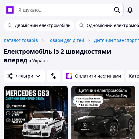
Двомісний електромобіль
Одномісний електромоб
Каталог товарів
Товари для дітей
Дитячий транспорт т
Електромобіль із 2 швидкостями
вперед
в Україні
Фільтри
Оплатити частинами
Кате