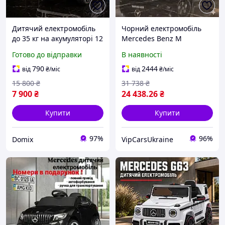
Дитячий електромобіль
Чорний електромобіль
до 35 кг на акумуляторі 12
Mercedes Benz M
В з пультом ДК 2.4G,
6313EBLRS-2(24V), в
Готово до відправки
В наявності
Електромобілі дитячі з
автофарбуванні, з
повільною зупинкою
пультом, повний привід,
790
2444
від
₴
/міс
від
₴
/міс
швидкість 10 км,
15 800
₴
31 738
₴
двомісний
7 900
₴
24 438
.26
₴
Купити
Купити
97%
96%
Domix
VipCarsUkraine