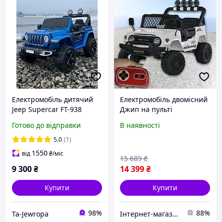
Електромобіль дитячий
Електромобіль двомісний
Jeep Supercar FT-938
Джип на пульті
Сірий Дитячі автомобілі
керування зі швидкістю 6
Готово до відправки
В наявності
електричні Електромобілі
км/година Bambi
з пультом
2566AEBLR-1(24V) Білий
5.0
(1)
1550
від
₴
/міс
15 689
₴
9 300
₴
14 399
₴
Купити
Купити
98%
88%
Ta-Jewropa
Інтернет-магазин "Vel24"