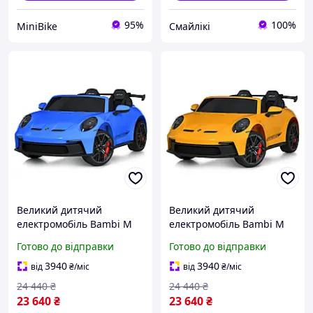
95%
100%
MiniBike
Смайлікі
Великий дитячий
Великий дитячий
електромобіль Bambi M
електромобіль Bambi M
6111EBLR-4(24V),
6111EBLR-6 (24V),
Готово до відправки
Готово до відправки
двомісний спортивний
двомісний спортивний
Porsche, світло, музика, з
Porsche, світло, музика, з
3940
3940
від
₴
/міс
від
₴
/міс
пультом, синій
пультом, жовтий
24 440
₴
24 440
₴
23 640
₴
23 640
₴