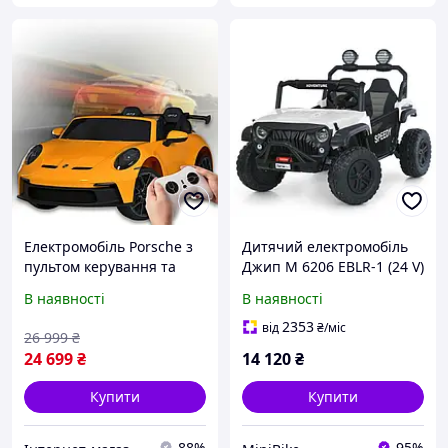
Електромобіль Porsche з
Дитячий електромобіль
пультом керування та
Джип M 6206 EBLR-1 (24 V)
MP3 - музикою,
двомісний із 4 моторами,
В наявності
В наявності
швидкістю 8 км/год M
максимальна швидкість 7
6111EBLR-6(24V)
км/год і пульт
2353
від
₴
/міс
26 999
₴
Помаранчевий
24 699
₴
14 120
₴
Купити
Купити
88%
95%