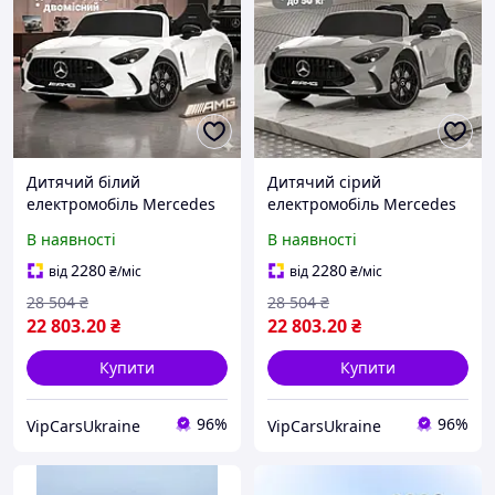
Дитячий білий
Дитячий сірий
електромобіль Mercedes
електромобіль Mercedes
Benz M 6313EBLR-1(24V), з
Benz M 6313EBLR-11(24V),
В наявності
В наявності
пультом, повний привід,
з пультом, повний привід,
швидкість 10 км/год,
швидкість 10 км/год,
2280
2280
від
₴
/міс
від
₴
/міс
двомісний, до 50 кг
двомісний, до 50 кг
28 504
₴
28 504
₴
22 803
.20
₴
22 803
.20
₴
Купити
Купити
96%
96%
VipCarsUkraine
VipCarsUkraine