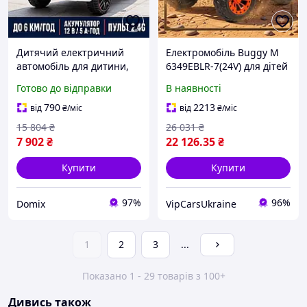
Дитячий електричний
Електромобіль Buggy M
автомобіль для дитини,
6349EBLR-7(24V) для дітей
білий великий джип з
1-8 років, з
Готово до відправки
В наявності
акумулятором і простим
навантаженням до 50 кг,
керуванням, кідсавто
швидкістю до 8 км/год, з
790
2213
від
₴
/міс
від
₴
/міс
двомісним сидінням
15 804
₴
26 031
₴
7 902
₴
22 126
.35
₴
Купити
Купити
97%
96%
Domix
VipCarsUkraine
1
2
3
...
Показано 1 - 29 товарів з 100+
Дивись також