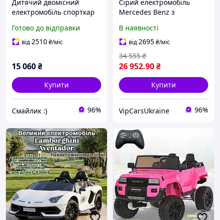
Дитячий двомісний
Сірий електромобіль
електромобіль спорткар
Mercedes Benz з
Ford Mustang GT,
планшетом для
Готово до відправки
В наявності
спортивний гоночний
мультиків, з пультом,
автомобіль Ford, сірий
повний привід, швидкість
2510
2695
від
₴
/міс
від
₴
/міс
10 км/год, двомісний, до
34 555
₴
50 кг
15 060
₴
26 952
.90
₴
Купити
Купити
96%
96%
Смайлик :)
VipCarsUkraine