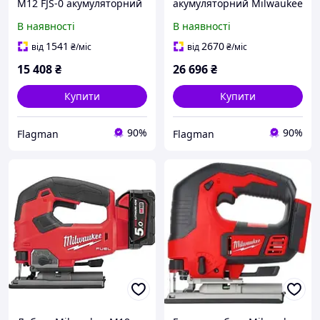
M12 FJS-0 акумуляторний
акумуляторний Milwaukee
M18 FUEL FJS-0
В наявності
В наявності
1541
2670
від
₴
/міс
від
₴
/міс
15 408
₴
26 696
₴
Купити
Купити
90%
90%
Flagman
Flagman