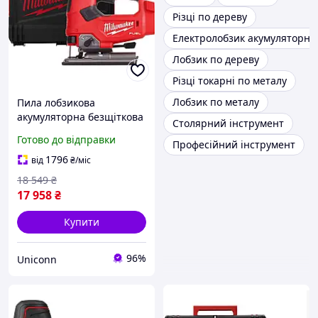
Різці по дереву
Електролобзик акумуляторни
Лобзик по дереву
Різці токарні по металу
Лобзик по металу
Пила лобзикова
акумуляторна безщіткова
Столярний інструмент
M18 FJS-0X FUEL зі
Готово до відправки
Професійний інструмент
скобоподібною рукояткою
MILWAUKEE (без
1796
від
₴
/міс
акумулятору та зарядного
18 549
₴
17 958
₴
Купити
96%
Uniconn