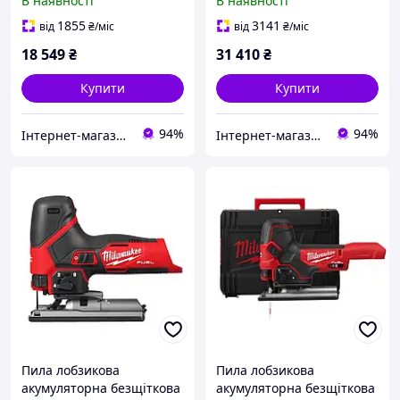
В наявності
В наявності
1855
3141
від
₴
/міс
від
₴
/міс
18 549
₴
31 410
₴
Купити
Купити
94%
94%
Інтернет-магазин будівельних інструментів та садової техніки VolynTools
Інтернет-магазин будівельних інструментів та садової техніки VolynTools
Пила лобзикова
Пила лобзикова
акумуляторна безщіткова
акумуляторна безщіткова