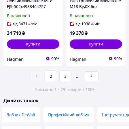
Лобзик Milwaukee M18
Електролобзик Milwaukee
FJS-502x4933464727
M18 Bjs0X без
акумулятора
В наявності
В наявності
3471
1938
від
₴
/міс
від
₴
/міс
34 710
₴
19 378
₴
Купити
Купити
90%
90%
Flagman
Flagman
1
2
3
...
Показано 1 - 29 товарів з 100+
Дивись також
Лобзик DeWalt
Професійний лобзик
Інструмент д