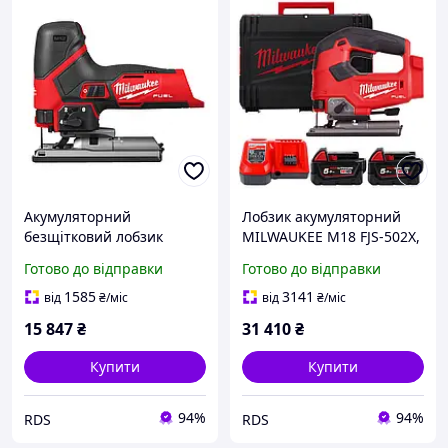
Акумуляторний
Лобзик акумуляторний
безщітковий лобзик
MILWAUKEE M18 FJS-502X,
MILWAUKEE M12 FUEL FJS-
зарядний пристрій M12-
Готово до відправки
Готово до відправки
0 (каркас), (4933500574)
18 FC, 2 акумулятори М18
В5 5.0 Аг, аксесуари, HD
1585
3141
від
₴
/міс
від
₴
/міс
кейс
15 847
₴
31 410
₴
Купити
Купити
94%
94%
RDS
RDS