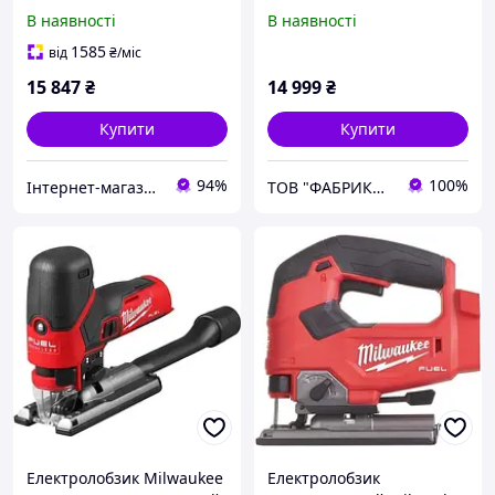
M12 FJS-0 (+лезо, адаптер
MILWAUKEE M18 FBJS-0X
В наявності
В наявності
для видалення пилу,
(каркас, аксесуари,
пилозахисний чохол,
HDкейс)
1585
від
₴
/міс
захист від уламків, м'я
15 847
₴
14 999
₴
Купити
Купити
94%
100%
Інтернет-магазин будівельних інструментів та садової техніки VolynTools
ТОВ "ФАБРИКА 5.0"
Електролобзик Milwaukee
Електролобзик