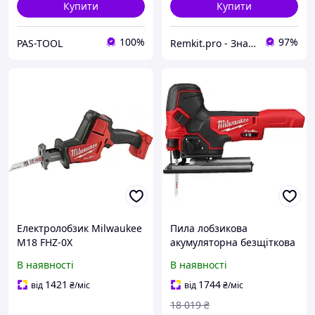
Купити
Купити
100%
97%
PAS-TOOL
Remkit.pro - Знайдемо все, що вам потрібне!
Електролобзик Milwaukee
Пила лобзикова
M18 FHZ-0X
акумуляторна безщіткова
MILWAUKEE M18 FBJS-0
В наявності
В наявності
(каркас)
1421
1744
від
₴
/міс
від
₴
/міс
18 019
₴