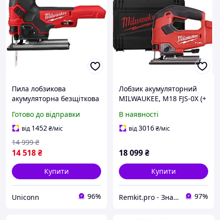
Пила лобзикова
Лобзик акумуляторний
акумуляторна безщіткова
MILWAUKEE, M18 FJS-0X (+
M18 FBJS-0X FUEL з
полотно, адаптер, кожух,
Готово до відправки
В наявності
грибоподібною
насадка, накладка
рукояткою MILWAUKEE
підошви, HD кейс)
1452
3016
від
₴
/міс
від
₴
/міс
(без акумулятору та
14 999
₴
зарядного
14 518
₴
18 099
₴
Купити
Купити
96%
97%
Uniconn
Remkit.pro - Знайдемо все, що вам потрібне!