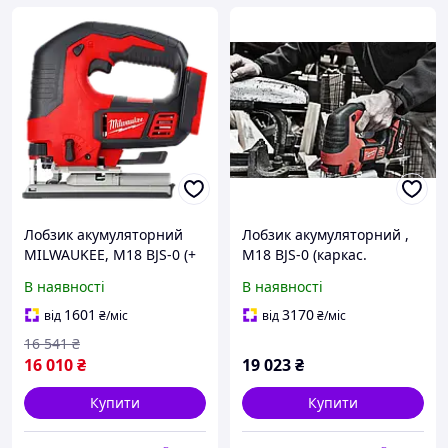
Лобзик акумуляторний
Лобзик акумуляторний ,
MILWAUKEE, M18 BJS-0 (+
M18 BJS-0 (каркас.
полотно, адаптер, кожух,
полотно, адаптер, кожух,
В наявності
В наявності
насадка, накладка
насадка, накладка
підошви)
підошви) MILWAUKEE
1601
3170
від
₴
/міс
від
₴
/міс
4933451391
16 541
₴
16 010
₴
19 023
₴
Купити
Купити