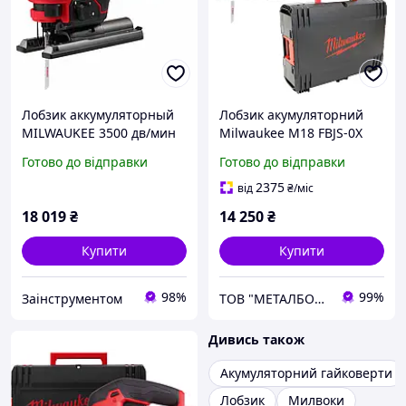
Лобзик аккумуляторный
Лобзик акумуляторний
MILWAUKEE 3500 дв/мин
Milwaukee M18 FBJS-0X
(4933498066)
(4933464799)
Готово до відправки
Готово до відправки
2375
від
₴
/міс
18 019
₴
14 250
₴
Купити
Купити
98%
99%
Заінструментом
ТОВ "МЕТАЛБОКС"
Дивись також
Акумуляторний гайковерти
Лобзик
Милвоки