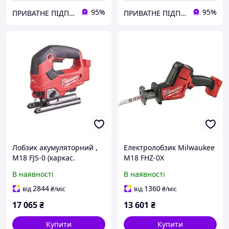
95%
95%
ПРИВАТНЕ ПІДПРИЄМСТВО АГРОТЕХПОСТАЧ ПЛЮС
ПРИВАТНЕ ПІДПРИЄМСТВО АГРОТЕХПОСТАЧ ПЛЮС
Лобзик акумуляторний ,
Електролобзик Milwaukee
M18 FJS-0 (каркас.
M18 FHZ-0X
полотно, адаптер, кожух,
акумуляторний 18В 3000
В наявності
В наявності
насадка, накладка
ход/мін
підошви) MILWAUKEE
2844
1360
від
₴
/міс
від
₴
/міс
4933499153
17 065
₴
13 601
₴
Купити
Купити