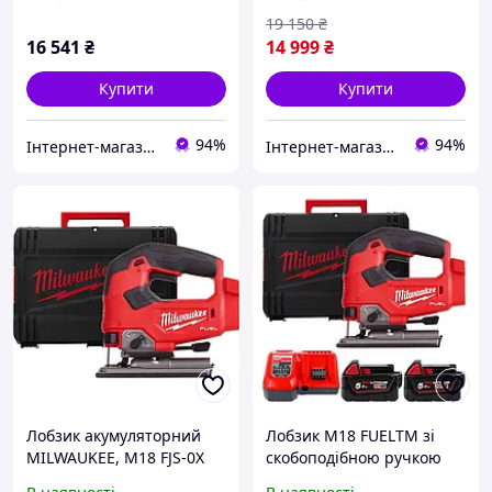
19 150
₴
16 541
₴
14 999
₴
Купити
Купити
94%
94%
Інтернет-магазин будівельних інструментів та садової техніки VolynTools
Інтернет-магазин будівельних інструментів та садової техніки VolynTools
Лобзик акумуляторний
Лобзик M18 FUELTM зі
MILWAUKEE, M18 FJS-0X
скобоподібною ручкою
(HD кейс)
MILWAUKEE 4933464727