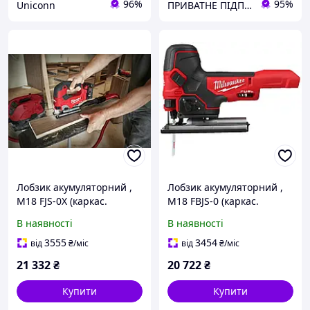
96%
95%
Uniconn
ПРИВАТНЕ ПІДПРИЄМСТВО АГРОТЕХПОСТАЧ ПЛЮС
Лобзик акумуляторний ,
Лобзик акумуляторний ,
M18 FJS-0X (каркас.
M18 FBJS-0 (каркас.
полотно, адаптер, кожух,
полотно, адаптер, кожух,
В наявності
В наявності
насадка, накладка
насадка, накладка
підошви, HDкейс)
підошви) MILWAUKEE
3555
3454
від
₴
/міс
від
₴
/міс
MILWAUKEE 4933464726
4933498066
21 332
₴
20 722
₴
Купити
Купити