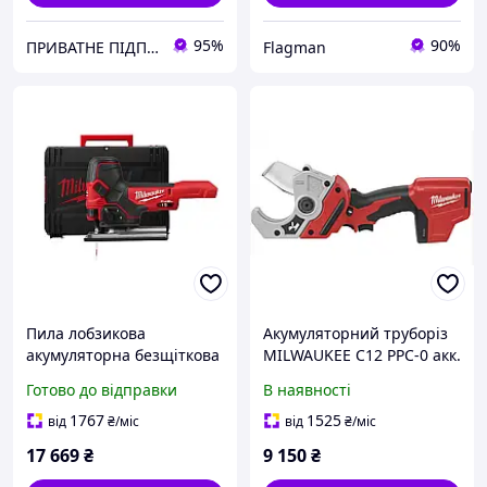
95%
90%
ПРИВАТНЕ ПІДПРИЄМСТВО АГРОТЕХПОСТАЧ ПЛЮС
Flagman
Пила лобзикова
Акумуляторний труборіз
акумуляторна безщіткова
MILWAUKEE C12 PPC-0 акк.
MILWAUKEE M18 FBJS-0X
(РЕХ) 4933416550
Готово до відправки
В наявності
(каркас, аксесуари,
HDкейс) (4933464799)
1767
1525
від
₴
/міс
від
₴
/міс
17 669
₴
9 150
₴