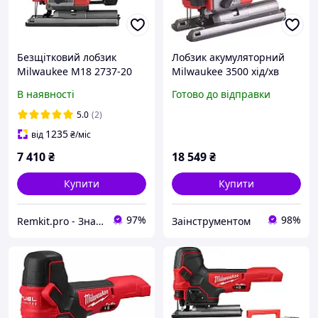
Безщітковий лобзик
Лобзик акумуляторний
Milwaukee M18 2737-20
Milwaukee 3500 хід/хв
FUEL (FJS-0X)
4933464726
В наявності
Готово до відправки
5.0
(2)
1235
від
₴
/міс
7 410
₴
18 549
₴
Купити
Купити
97%
98%
Remkit.pro - Знайдемо все, що вам потрібне!
Заінструментом