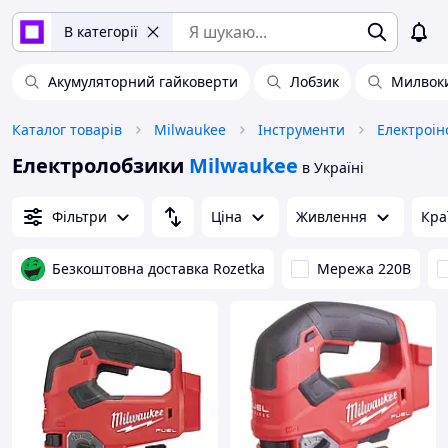
В категорії
Акумуляторний гайковерти
Лобзик
Милвок
Каталог товарів
Milwaukee
Інструменти
Електроін
Електролобзики
Milwaukee
в Україні
Фільтри
Ціна
Живлення
Кра
Безкоштовна доставка Rozetka
Мережа 220В