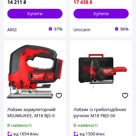
14 211
₴
17 438
₴
Купити
Купити
97%
96%
ARSI
Uniconn
Лобзик акумуляторний
Лобзик із грибоподібною
MILWAUKEE, M18 BJS-0
ручкою M18 FBJS-0X
FUELTM MILWAUKEE
В наявності
В наявності
4933464799
1654
1500
від
₴
/міс
від
₴
/міс