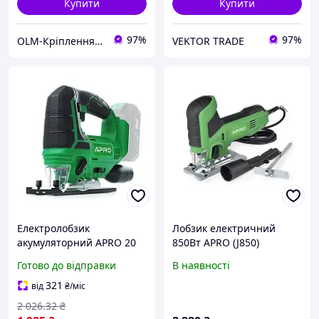
Купити
Купити
97%
97%
OLM-Кріплення-експерт
VEKTOR TRADE
Електролобзик
Лобзик електричний
акумуляторний APRO 20
850Вт APRO (J850)
В, 20JS, без АКБ (лобзик
Готово до відправки
В наявності
електричний по дереву
та металу)
321
від
₴
/міс
2 026
.32
₴