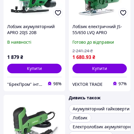
Лобзик акумуляторний
Лобзик електричний JS-
APRO 20JS 20В
55/650 LVQ APRO
В наявності
Готово до відправки
2 241
.24
₴
1 879
₴
1 680
.93
₴
Купити
Купити
98%
97%
"БрекПром" інтернет-магазин електроінструменту, продаж, ремонт, обслуговування
VEKTOR TRADE
Дивись також
Акумуляторний гайковерти
Лобзик
Електролобзик акумуляторни