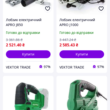
Лобзик електричний
Лобзик електричний
APRO J850
APRO J1000
Готово до відправки
Готово до відправки
3 361
.86
₴
3 447
.24
₴
2 521
.40
₴
2 585
.43
₴
Купити
Купити
97%
97%
VEKTOR TRADE
VEKTOR TRADE