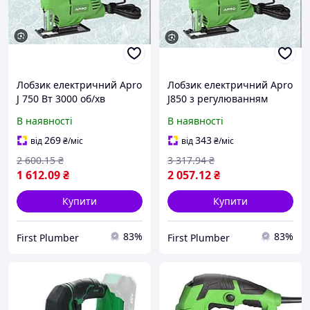
Лобзик електричний Apro
Лобзик електричний Apro
J 750 Вт 3000 об/хв
J850 з регулюванням
обертів 0-3300 об/хв
В наявності
В наявності
269
343
від
₴
/міс
від
₴
/міс
2 600
.15
₴
3 317
.94
₴
1 612
.09
₴
2 057
.12
₴
Купити
Купити
83%
83%
First Plumber
First Plumber