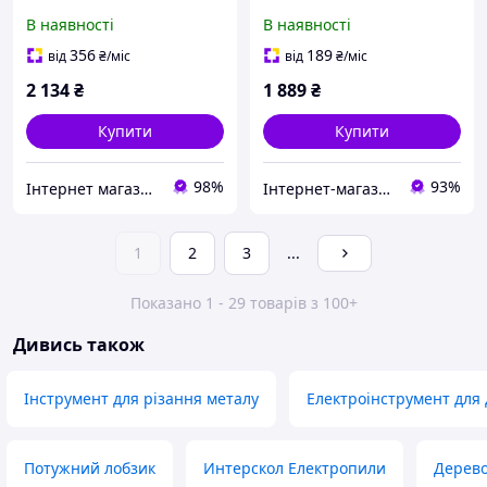
3500об/хв, 4м) 899181
В наявності
В наявності
356
189
від
₴
/міс
від
₴
/міс
2 134
₴
1 889
₴
Купити
Купити
98%
93%
Інтернет магазин Scotch-Rubin
Інтернет-магазин "MiLSi"
1
2
3
...
Показано 1 - 29 товарів з 100+
Дивись також
Інструмент для різання металу
Електроінструмент для
Потужний лобзик
Интерскол Електропили
Дерев