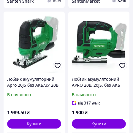
84%
82%
Santeh Shark
SantehMarket
Лобзик акумуляторний
Лобзик акумуляторний
Apro 20JS без АКБ/ЗУ 20В
APRO 20В. 20JS. без АКБ
В наявності
В наявності
317
від
₴
/міс
1 989
.50
₴
1 900
₴
Купити
Купити