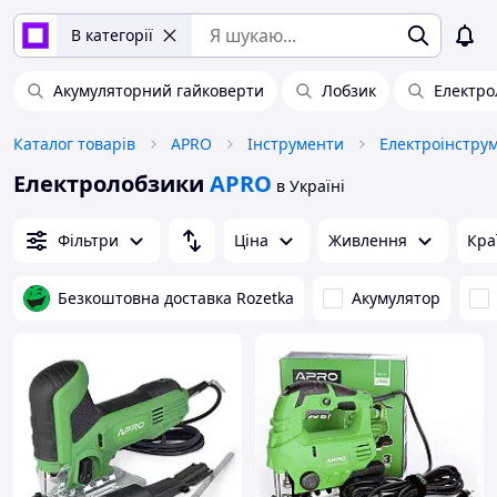
В категорії
Акумуляторний гайковерти
Лобзик
Електро
Каталог товарів
APRO
Інструменти
Електроінстру
Електролобзики
APRO
в Україні
Фільтри
Ціна
Живлення
Кра
Безкоштовна доставка Rozetka
Акумулятор