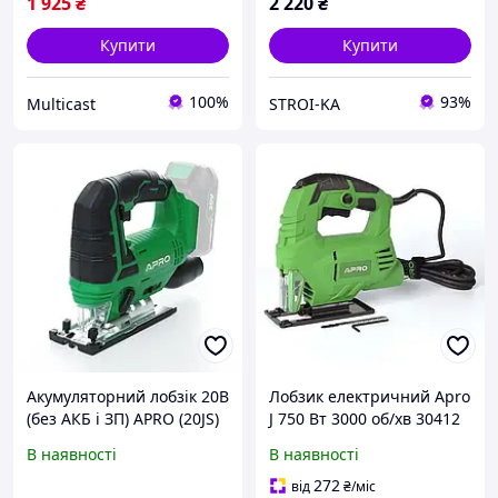
1 925
₴
2 220
₴
Купити
Купити
100%
93%
Multicast
STROI-KA
Акумуляторний лобзік 20В
Лобзик електричний Apro
(без АКБ і ЗП) APRO (20JS)
J 750 Вт 3000 об/хв 30412
В наявності
В наявності
272
від
₴
/міс