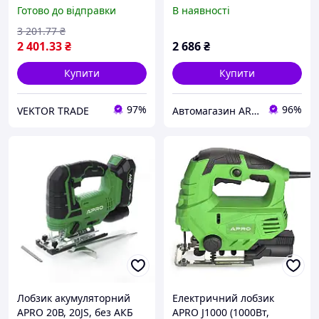
Готово до відправки
В наявності
3 201
.77
₴
2 401
.33
₴
2 686
₴
Купити
Купити
97%
96%
VEKTOR TRADE
Автомагазин ARKdetali - запчастини, ремонт та догляд за авто
Лобзик акумуляторний
Електричний лобзик
APRO 20В, 20JS, без АКБ
APRO J1000 (1000Вт,