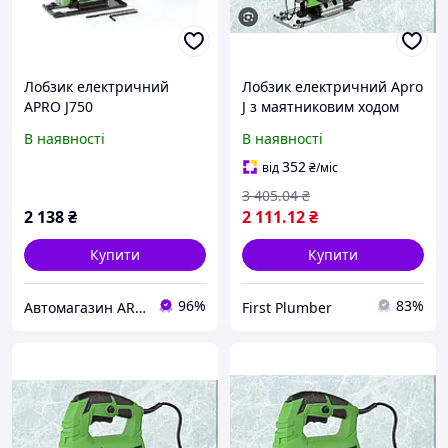
Лобзик електричний
Лобзик електричний Apro
APRO J750
J з маятниковим ходом
1000 Вт 3500 об/хв
В наявності
В наявності
352
від
₴
/міс
3 405
.04
₴
2 138
₴
2 111
.12
₴
Купити
Купити
96%
83%
Автомагазин ARKdetali - запчастини, ремонт та догляд за авто
First Plumber