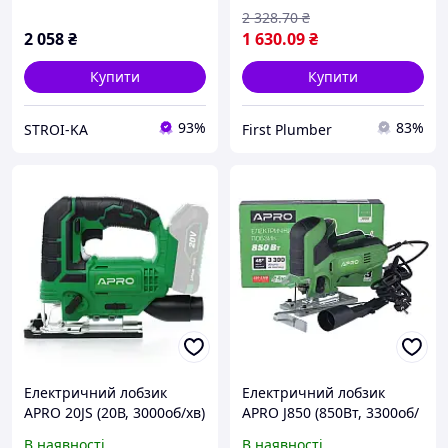
2 328
.70
₴
2 058
₴
1 630
.09
₴
Купити
Купити
93%
83%
STROI-KA
First Plumber
Електричний лобзик
Електричний лобзик
APRO 20JS (20В, 3000об/хв)
APRO J850 (850Вт, 3300об/
895164 без АКБ
хв, 4м) 899183
В наявності
В наявності