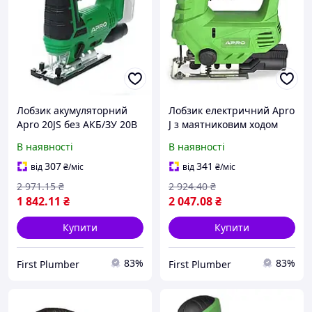
Лобзик акумуляторний
Лобзик електричний Apro
Apro 20JS без АКБ/ЗУ 20В
J з маятниковим ходом
1000 Вт 3500 об/хв 30412
В наявності
В наявності
307
341
від
₴
/міс
від
₴
/міс
2 971
.15
₴
2 924
.40
₴
1 842
.11
₴
2 047
.08
₴
Купити
Купити
83%
83%
First Plumber
First Plumber