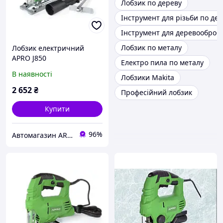
Лобзик по дереву
Інструмент для різьби по де
Інструмент для деревооброб
Лобзик по металу
Лобзик електричний
APRO J850
Електро пила по металу
В наявності
Лобзики Makita
2 652
₴
Професійний лобзик
Купити
96%
Автомагазин ARKdetali - запчастини, ремонт та догляд за авто