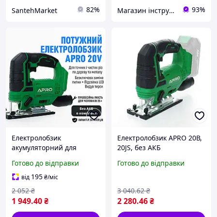
82%
93%
SantehMarket
Магазин інструментів "Lew-74"
Електролобзик
Електролобзик APRO 20В,
акумуляторний для
20JS, без АКБ
різання й випилювання
Готово до відправки
Готово до відправки
по дереву металу фанери
для дому професійний
195
від
₴
/міс
лобзик майстра APRO 20В
2 052
₴
3 040
.62
₴
20JS
1 949
.40
₴
2 280
.46
₴