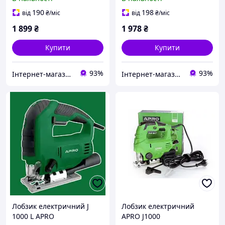
190
198
від
₴
/міс
від
₴
/міс
1 899
₴
1 978
₴
Купити
Купити
93%
93%
Інтернет-магазин "MiLSi"
Інтернет-магазин "MiLSi"
Лобзик електричний J
Лобзик електричний
1000 L APRO
APRO J1000