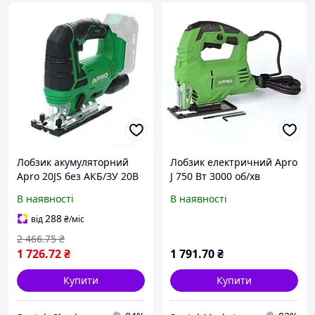
Лобзик акумуляторний
Лобзик електричний Apro
Apro 20JS без АКБ/ЗУ 20В
J 750 Вт 3000 об/хв
8888
В наявності
В наявності
288
від
₴
/міс
2 466
.75
₴
1 726
.72
₴
1 791
.70
₴
Купити
Купити