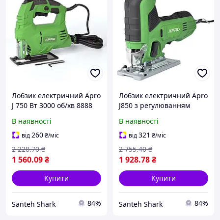
Лобзик електричний Apro
Лобзик електричний Apro
J 750 Вт 3000 об/хв 8888
J850 з регулюванням
обертів 0-3300 об/хв 8888
В наявності
В наявності
260
321
від
₴
/міс
від
₴
/міс
2 228
.70
₴
2 755
.40
₴
1 560
.09
₴
1 928
.78
₴
Купити
Купити
84%
84%
Santeh Shark
Santeh Shark