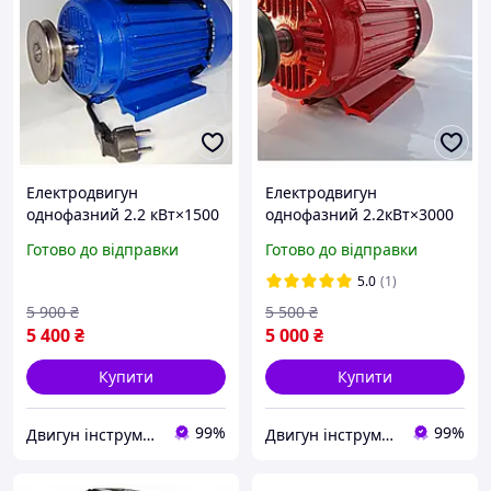
Електродвигун
Електродвигун
однофазний 2.2 кВт×1500
однофазний 2.2кВт×3000
об. 220 В. Двигун для
об. 220В.Двигун для
Готово до відправки
Готово до відправки
дровокола,
дровокола,
циркулярки,компресора,
циркулярки,компресора
5.0
(1)
мідна обмотка
5 900
₴
5 500
₴
5 400
₴
5 000
₴
Купити
Купити
99%
99%
Двигун інструмент
Двигун інструмент