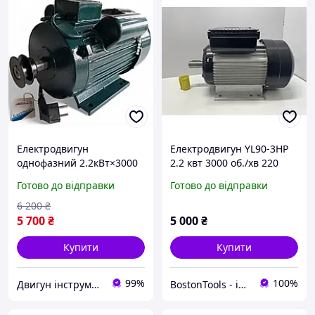
Електродвигун
Електродвигун YL90-3HP
однофазний 2.2кВт×3000
2.2 квт 3000 об./хв 220
об. 220 В. Двигун для
вольтів для компресора
Готово до відправки
Готово до відправки
дровокола,
циркулярки,компресора,
6 200
₴
мідна обмотка+
5 700
₴
5 000
₴
Купити
Купити
99%
100%
Двигун інструмент
BostonTools - інтернет магазин