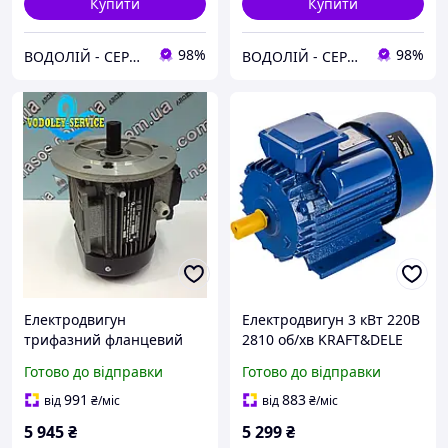
Купити
Купити
98%
98%
ВОДОЛІЙ - СЕРВІС
ВОДОЛІЙ - СЕРВІС
Електродвигун
Електродвигун 3 кВт 220В
трифазний фланцевий
2810 об/хв KRAFT&DELE
АІР 80 A4 У2 ( 1.1 кВт;
KD1804, вал 24 мм
Готово до відправки
Готово до відправки
1500 об./хв) 220/380
"Промелектро-Харків"
991
883
від
₴
/міс
від
₴
/міс
5 945
₴
5 299
₴