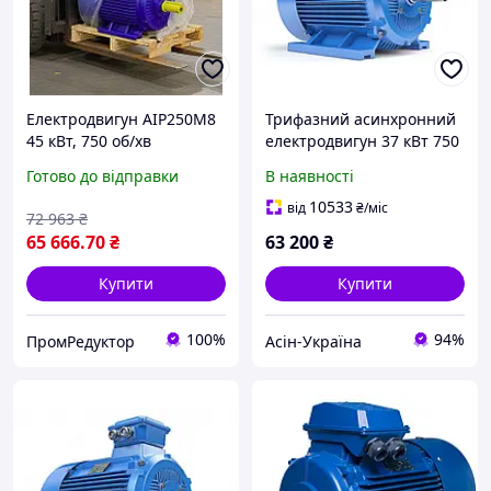
Електродвигун АІР250М8
Трифазний асинхронний
45 кВт, 750 об/хв
електродвигун 37 кВт 750
об./хв АР250S8 B3
Готово до відправки
В наявності
(IM1081) на Лапах
10533
від
₴
/міс
72 963
₴
65 666
.70
₴
63 200
₴
Купити
Купити
100%
94%
ПромРедуктор
Асін-Україна