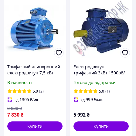
Трифазний асинхронний
Електродвигун
електродвигун 7,5 кВт
трифазний 3кВт 1500об/
3000 об./хв АР112M2 В3
хв АІР100S4 380V (лапи)
В наявності
Готово до відправки
(IM1081) на Лапах
5.0
(2)
5.0
(1)
1305
999
від
₴
/міс
від
₴
/міс
8 830
₴
7 830
₴
5 992
₴
Купити
Купити