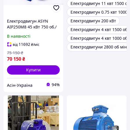
Електродвигун 11 квт 1500 об
Електродвигун 0.75 квт 1000 
Електродвигун 200 кВт
Електродвигун ASYN
АІР250M8 45 кВт 750 об./
Електродвигун 4 квт 1500 об/
хв 380 В трифазний
В наявності
Електродвигун 4 квт 1000 об/
11692
від
₴
/міс
Електродвигуни 2800 об мін
75 150
₴
70 150
₴
Купити
94%
Асін-Україна