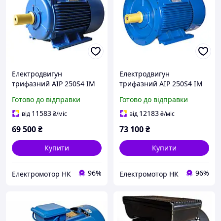
Електродвигун
Електродвигун
трифазний АІР 250S4 IM
трифазний АІР 250S4 IM
В3 (лапи) 75,0 кВт 1500
У35 (лапи+ фланець) 75,0
Готово до відправки
Готово до відправки
об./хв
кВт 1500 об/хв
11583
12183
від
₴
/міс
від
₴
/міс
69 500
₴
73 100
₴
Купити
Купити
96%
96%
Електромотор НК
Електромотор НК