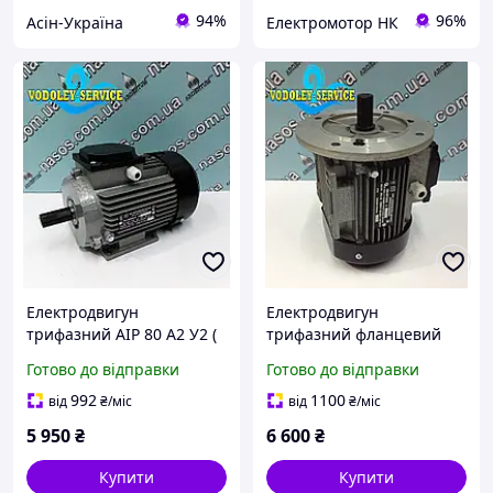
94%
96%
Асін-Україна
Електромотор НК
Електродвигун
Електродвигун
трифазний АІР 80 А2 У2 (
трифазний фланцевий
1.5 кВт; 3000 об./хв)
АІР 80 В2 У2 (2,2 кВт; 3000
Готово до відправки
Готово до відправки
220/380 "Промелектро-
об./хв) "Промелектро-
Харків"
Харків"
992
1100
від
₴
/міс
від
₴
/міс
5 950
₴
6 600
₴
Купити
Купити