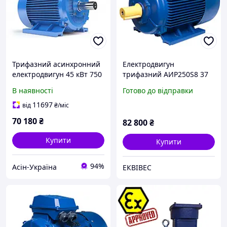
Трифазний асинхронний
Електродвигун
електродвигун 45 кВт 750
трифазний АИР250S8 37
об./хв АР250М8 B3
кВт 750 об/хв IM1081
В наявності
Готово до відправки
(IM1081) на Лапах
EKVIVES
11697
від
₴
/міс
70 180
₴
82 800
₴
Купити
Купити
94%
Асін-Україна
ЕКВІВЕС