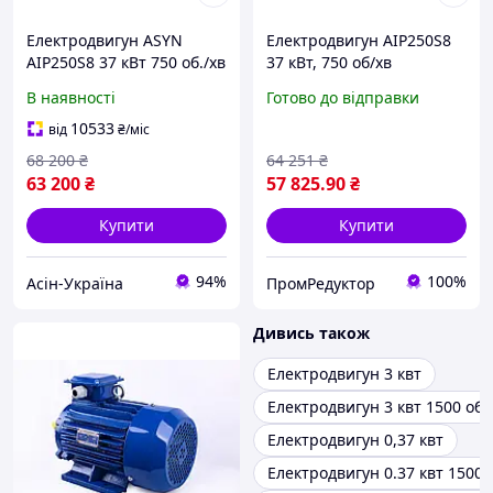
Електродвигун ASYN
Електродвигун АІР250S8
АІР250S8 37 кВт 750 об./хв
37 кВт, 750 об/хв
380 В трифазний
В наявності
Готово до відправки
10533
від
₴
/міс
68 200
₴
64 251
₴
63 200
₴
57 825
.90
₴
Купити
Купити
94%
100%
Асін-Україна
ПромРедуктор
Дивись також
Електродвигун 3 квт
Електродвигун 3 квт 1500 об/
Електродвигун 0,37 квт
Електродвигун 0.37 квт 1500 о