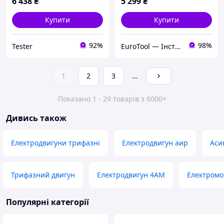
6 438
₴
5 299
₴
Купити
Купити
92%
98%
Tester
ㅤEuroTool — Інструмент і Обладнання
1
2
3
...
Показано 1 - 29 товарів з 6000+
Дивись також
Електродвигуни трифазні
Електродвигун аир
Аси
Трифазний двигун
Електродвигун 4АМ
Електромот
Популярні категорії