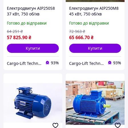
Електродвигун АІР250S8
Електродвигун АІР250М8
37 кВт, 750 об/хв
45 кВт, 750 об/хв
Готово до відправки
Готово до відправки
64 251
₴
72 963
₴
57 825
.90
₴
65 666
.70
₴
Купити
Купити
93%
93%
Cargo-Lift Technologies | Вантажопіднімальне обладнання
Cargo-Lift Technologies | Вантажопіднімальне обладнання