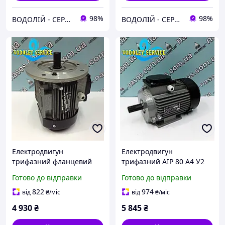
98%
98%
ВОДОЛІЙ - СЕРВІС
ВОДОЛІЙ - СЕРВІС
Електродвигун
Електродвигун
трифазний фланцевий
трифазний АІР 80 A4 У2
АИР 71 A4 У2 ( 0.55 кВт,
(1.1 кВт; 1500 об./хв)
Готово до відправки
Готово до відправки
1400 об/хв ) 220/380
220/380 "Промелектро-
"Промелектро-Харків"
Харків"
822
974
від
₴
/міс
від
₴
/міс
4 930
₴
5 845
₴