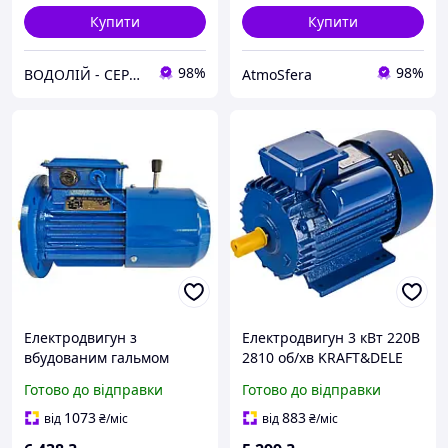
Купити
Купити
98%
98%
ВОДОЛІЙ - СЕРВІС
AtmoSfera
Електродвигун з
Електродвигун 3 кВт 220В
вбудованим гальмом
2810 об/хв KRAFT&DELE
YEJ80M-6, 0.55kW, 900об/
KD1804, вал 24 мм
Готово до відправки
Готово до відправки
хв, фланець B5
1073
883
від
₴
/міс
від
₴
/міс