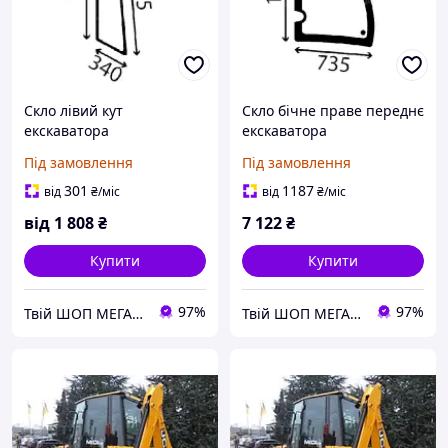
Скло лівий кут
Скло бічне праве переднє
екскаватора
екскаватора
навантажувача JCB MIDI
навантажувача JCB MIDI
Під замовлення
Під замовлення
CX
CX
301
1187
від
₴
/міс
від
₴
/міс
від
1 808
₴
7 122
₴
Купити
Купити
97%
97%
Твій ШОП МЕГА корисних речей "Механік"
Твій ШОП МЕГА корисних речей "Механік"