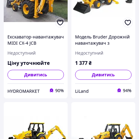
Екскаватор-навантажувач
Модель Bruder Дорожній
MIDI CX-4 JCB
навантажувач з
екскаватором JCB MIDI CX
Недоступний
Недоступний
1:16 (02427)
Ціну уточнюйте
1 377
₴
Дивитись
Дивитись
90%
94%
HYDROMARKET
LiLand