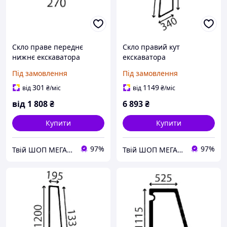
Скло праве переднє
Скло правий кут
нижнє екскаватора
екскаватора
навантажувача JCB MIDI
навантажувача JCB MIDI
Під замовлення
Під замовлення
CX
CX
301
1149
від
₴
/міс
від
₴
/міс
від
1 808
₴
6 893
₴
Купити
Купити
97%
97%
Твій ШОП МЕГА корисних речей "Механік"
Твій ШОП МЕГА корисних речей "Механік"