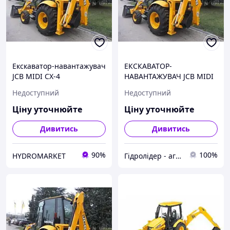
Екскаватор-навантажувач
ЕКСКАВАТОР-
JCB MIDI CX-4
НАВАНТАЖУВАЧ JCB MIDI
CX-4
Недоступний
Недоступний
Ціну уточнюйте
Ціну уточнюйте
Дивитись
Дивитись
90%
100%
HYDROMARKET
Гідролідер - агротехніка, промислове та будівельне обладнання