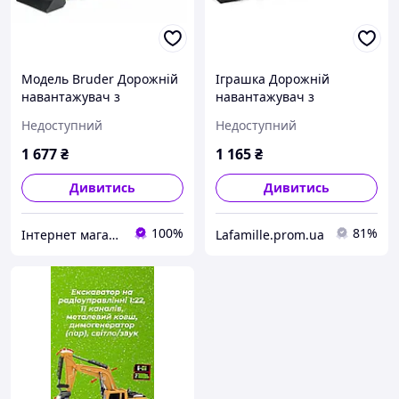
Модель Bruder Дорожній
Іграшка Дорожній
навантажувач з
навантажувач з
екскаватором JCB MIDI CX
екскаватором Jcb Midi CX,
Недоступний
Недоступний
1:16 (02427)b
Bruder
1 677
₴
1 165
₴
Дивитись
Дивитись
100%
81%
Інтернет магазин дитячих іграшок Шмєль
Lafamille.prom.ua