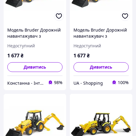
Модель Bruder Дорожній
Модель Bruder Дорожній
навантажувач з
навантажувач з
екскаватором JCB MIDI CX
екскаватором JCB MIDI CX
Недоступний
Недоступний
1:16
1:16 (02427)
1 677
₴
1 677
₴
Дивитись
Дивитись
98%
100%
Констанна - Інтернет Магазин Іграшок
UA - Shopping