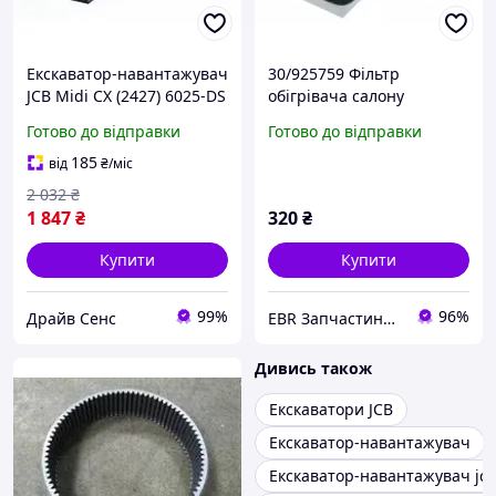
Екскаватор-навантажувач
30/925759 Фільтр
JCB Midi CX (2427) 6025-DS
обігрівача салону
283x83x19мм
Готово до відправки
Готово до відправки
навантажувачів JCB
185
від
₴
/міс
2 032
₴
1 847
₴
320
₴
Купити
Купити
99%
96%
Драйв Сенс
EBR Запчастини для кар'єрної, дорожньо-будівельної, сільськогосподарської та комерційної техніки
Дивись також
Екскаватори JCB
Екскаватор-навантажувач
Екскаватор-навантажувач jcb