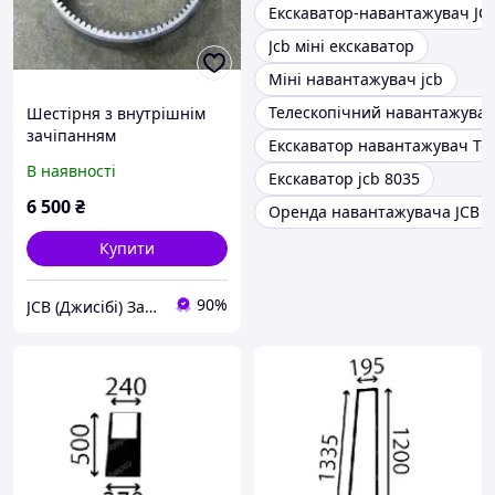
Екскаватор-навантажувач JC
Jcb міні екскаватор
Міні навантажувач jcb
Телескопічний навантажувач
Шестірня з внутрішнім
зачіпанням
Екскаватор навантажувач Te
(встановлюється
В наявності
Екскаватор jcb 8035
всередині кришки
редуктора) 332/H3918 для
6 500
₴
Оренда навантажувача JCB
гусеничного
Купити
90%
JCB (Джисібі) Запчастини - Сервіс - Ремонт спецтехніки