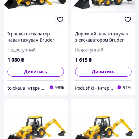
Іграшка екскаватор
Дорожній навантажувач
навантажувач Bruder
з екскаватором Bruder
02427 JCB MIDI CX
JCB MIDI CX
Недоступний
Недоступний
1 080
₴
1 615
₴
Дивитись
Дивитись
98%
91%
tolokaua інтернет-магазин товарів для дому
Podushki - інтернет-магазин Подушки