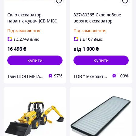
Скло екскаватор-
827/80365 Скло лобове
навантажувач JCB MIDI
верхнє екскаватор
CX передня
навантажувач JCB MIDI
Під замовлення
Під замовлення
CX
2749
167
від
₴
/міс
від
₴
/міс
16 496
₴
від
1 000
₴
Купити
Купити
97%
100%
Твій ШОП МЕГА корисних речей "Механік"
ТОВ "Техноактив Інвест" м. Хмельницький