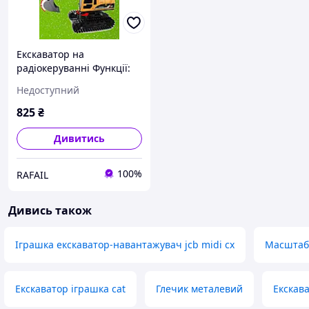
Екскаватор на
радіокеруванні Функції:
рух уперед/назад/
Недоступний
повороти, керування
ковшем/стрілою,
825
₴
світло,звук, пара
Дивитись
100%
RAFAIL
Дивись також
Іграшка екскаватор-навантажувач jcb midi cx
Масштабн
Екскаватор іграшка cat
Глечик металевий
Екскав