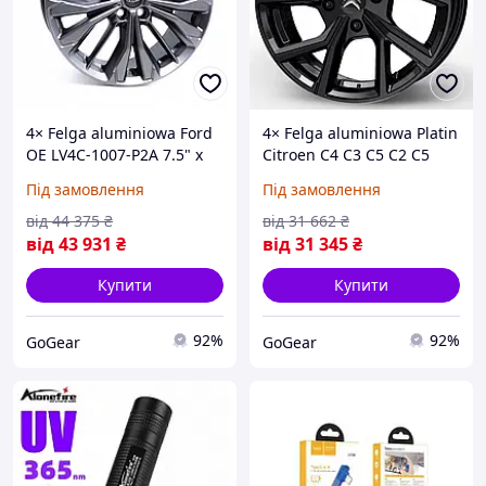
4× Felga aluminiowa Ford
4× Felga aluminiowa Platin
OE LV4C-1007-P2A 7.5" x
Citroen C4 C3 C5 C2 C5
19" 5x108 ET 50 (на
6.5" x 16" 4x108 ET 20 (на
Під замовлення
Під замовлення
Замовлення)
Замовлення)
від
44 375
₴
від
31 662
₴
від
43 931
₴
від
31 345
₴
Купити
Купити
92%
92%
GoGear
GoGear