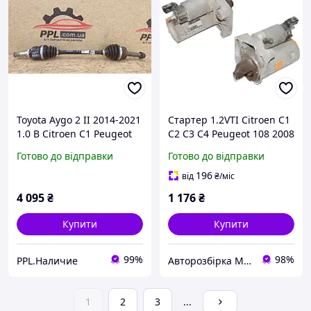
Toyota Aygo 2 II 2014-2021
Стартер 1.2VTI Citroen C1
1.0 B Citroen C1 Peugeot
C2 C3 C4 Peugeot 108 2008
108 полуось левая 24/23
301 PEUGEOT 208 2012-
Готово до відправки
Готово до відправки
434200H040
2020 (ПЕЖО 208)
(9671530880, 428000-8331)
196
від
₴
/міс
4 095
₴
1 176
₴
Купити
Купити
99%
98%
PPL.Наличие
Авторозбірка Мікроавтобусів
1
2
3
...