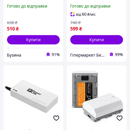
60W+Type-C to Type-C
Мбіт/с 2E PowerLink
Готово до відправки
Готово до відправки
Чорний C9
SG108C 8xGE
некерований
60
від
₴
/міс
638
₴
740
₴
510
₴
599
₴
Купити
Купити
91%
99%
Бузина
Гіпермаркет Безпеки Bezpeka-SHOP