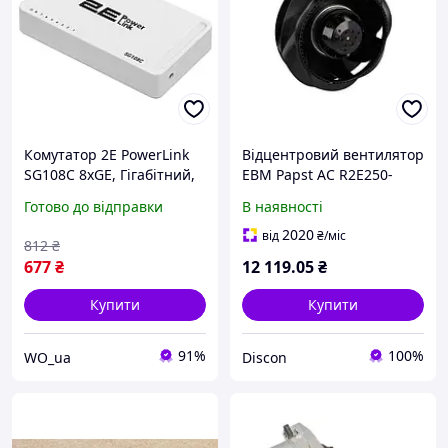
Комутатор 2E PowerLink
Відцентровий вентилятор
SG108C 8xGE, Гiгабітний,
EBM Papst AC R2E250-
некерований
RB06-01 230 В 250x108 мм
Готово до відправки
В наявності
2020
від
₴
/міс
812
₴
677
₴
12 119
.05
₴
Купити
Купити
91%
100%
WO_ua
Discon