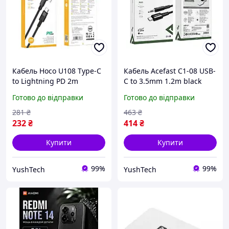
Кабель Hoco U108 Type-C
Кабель Acefast C1-08 USB-
to Lightning PD 2m
C to 3.5mm 1.2m black
чорний
Готово до відправки
Готово до відправки
281
₴
463
₴
232
₴
414
₴
Купити
Купити
99%
99%
YushTech
YushTech