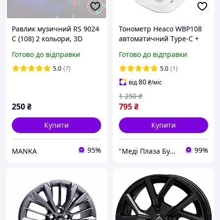
Равлик музичний RS 9024
Тонометр Heaco WBP108
C (108) 2 кольори, 3D
автоматичний Type-C +
підсвічування, колеса
мережевий адаптер на
Готово до відправки
Готово до відправки
вільного ходу, мелодія, в
плече гарантія 2 роки
коробці
5.0
(7)
5.0
(1)
80
від
₴
/міс
1 250
₴
250
₴
795
₴
Купити
Купити
95%
99%
MANKA
"Меді Плаза Будь Здоров!" - інтернет магазин якісної медтехніки для дому