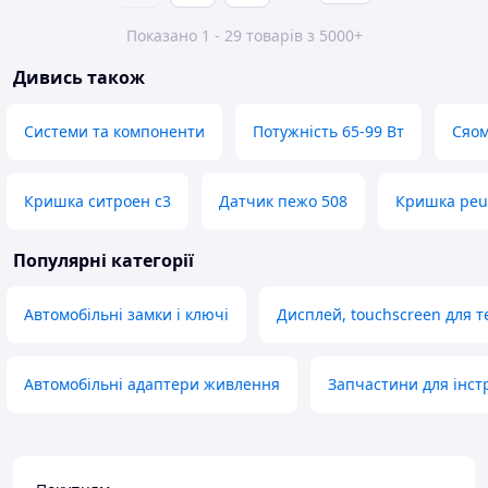
Показано 1 - 29 товарів з 5000+
Дивись також
Системи та компоненти
Потужність 65-99 Вт
Сяом
Кришка ситроен c3
Датчик пежо 508
Кришка peu
Популярні категорії
Автомобільні замки і ключі
Дисплей, touchscreen для т
Автомобільні адаптери живлення
Запчастини для інст