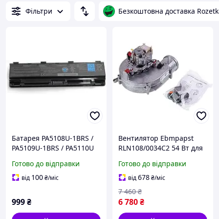
Фільтри
Безкоштовна доставка Rozetk
Батарея PA5108U-1BRS /
Вентилятор Ebmpapst
PA5109U-1BRS / PA5110U
RLN108/0034C2 54 Вт для
10.8V 48Wh 4400mAh Li-
котла Vaillant turbo
Готово до відправки
Готово до відправки
ion для Toshiba Satellite
TEC/MAX Pro/Plus
C50, C55, C70, C75 (арт.
0020020008
100
678
від
₴
/міс
від
₴
/міс
P9GUK2)
7 460
₴
999
₴
6 780
₴