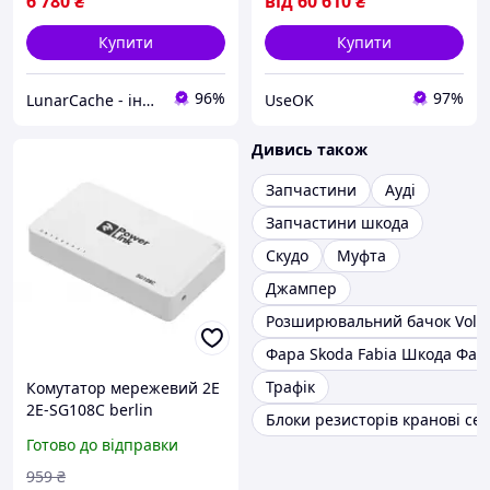
6 780
₴
від
60 610
₴
Купити
Купити
96%
97%
LunarCache - інтернет магазин автотюнінгу та запчастин для побутової техніки
UseOK
Дивись також
Запчастини
Ауді
Запчастини шкода
Скудо
Муфта
Джампер
Розширювальний бачок Volks
Фара Skoda Fabia Шкода Фаб
Трафік
Комутатор мережевий 2E
2E-SG108C berlin
Блоки резисторів кранові сер
Готово до відправки
959
₴