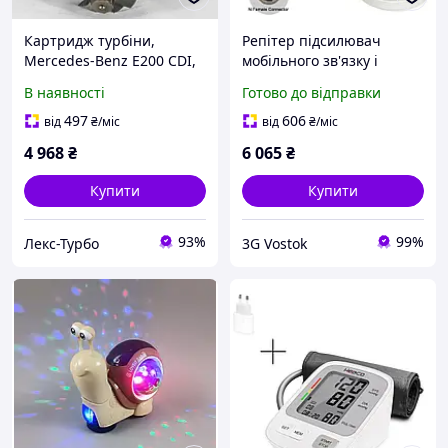
Картридж турбіни,
Репітер підсилювач
Mercedes-Benz E200 CDI,
мобільного зв'язку і
C class, 070-110-108,
інтернету Lintratek
В наявності
Готово до відправки
AM.GT2052S-4, GT20-017,
KW23C-GD GSM 2G 4G LTE
1000-010-310, 433289-
900 1800 МГц (10/8 дБі)
497
606
від
₴
/міс
від
₴
/міс
0135, 433289-0034
4 968
₴
6 065
₴
Купити
Купити
93%
99%
Лекс-Турбо
3G Vostok