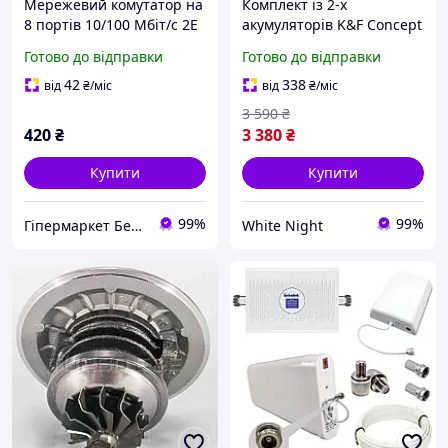
Мережевий комутатор на
Комплект із 2-х
8 портів 10/100 Мбіт/с 2E
акумуляторів K&F Concept
PowerLink SF108C
NP-FZ100 для Sony A7iii
Готово до відправки
Готово до відправки
некерований
A7Riii A7RIV A9 A6600
A6700 2600мАг з входом
42
338
від
₴
/міс
від
₴
/міс
Type C (KF28.0034S1)
3 590
₴
420
₴
3 380
₴
Купити
Купити
99%
99%
Гіпермаркет Безпеки Bezpeka-SHOP
White Night