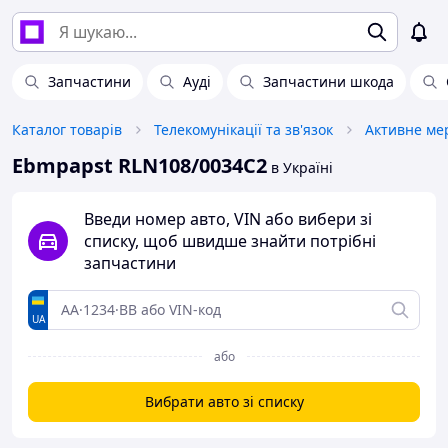
Запчастини
Ауді
Запчастини шкода
Каталог товарів
Телекомунікації та зв'язок
Активне ме
Ebmpapst RLN108/0034C2
в Україні
Введи номер авто, VIN або вибери зі
списку, щоб швидше знайти потрібні
запчастини
UA
або
Вибрати авто зі списку