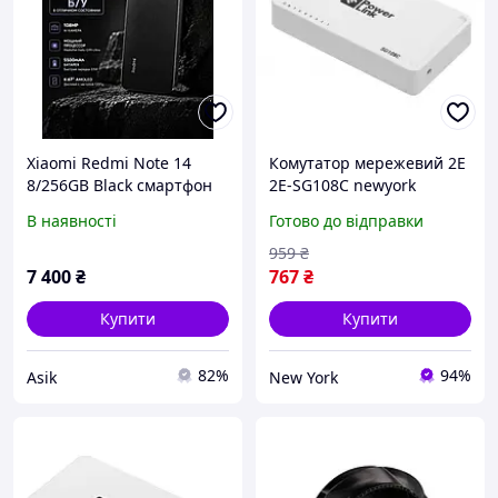
Xiaomi Redmi Note 14
Комутатор мережевий 2E
8/256GB Black смартфон
2E-SG108C newyork
AMOLED NFC 108MP
В наявності
Готово до відправки
959
₴
7 400
₴
767
₴
Купити
Купити
82%
94%
Asik
New York