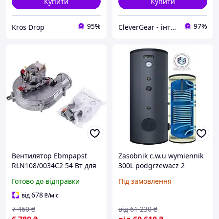
Купити
Купити
95%
97%
Kros Drop
CleverGear - інтернет-магазин, запчастини до побутової техніки, побутова хімія, автоаксесуари
Вентилятор Ebmpapst
Zasobnik c.w.u wymiennik
RLN108/0034C2 54 Вт для
300L podgrzewacz 2
газового котла Vaillant
wężownice 0.63m2 +
Готово до відправки
Під замовлення
turbo TEC/MAX Pro/Plus
1.08m2 (на Замовлення)
12-28 кВт 0020020008
678
від
₴
/міс
7 460
₴
від
61 230
₴