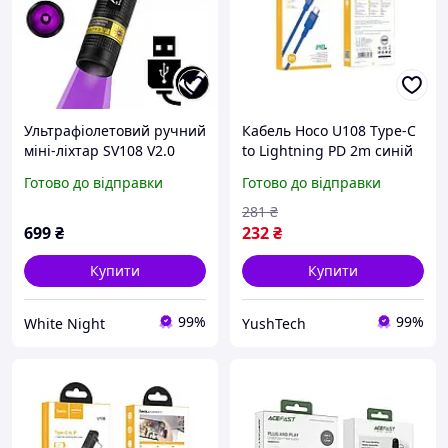
Ультрафіолетовий ручний
Кабель Hoco U108 Type-C
міні-ліхтар SV108 V2.0
to Lightning PD 2m синій
365нм 3Вт (USB Type-C)
Готово до відправки
Готово до відправки
281
₴
699
₴
232
₴
Купити
Купити
99%
99%
White Night
YushTech