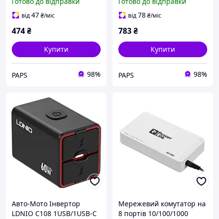
Готово до відправки
Готово до відправки
47
78
від
₴
/міс
від
₴
/міс
474
₴
783
₴
Купити
Купити
98%
98%
PAPS
PAPS
Авто-Мото Інвертор
Мережевий комутатор на
LDNIO C108 1USB/1USB-C
8 портів 10/100/1000