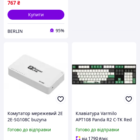
767
₴
Купити
95%
BERLIN
Комутатор мережевий 2E
Клавіатура Varmilo
2E-SG108C buzyna
APT108 Panda R2 C-TK Red
Wireless White Led UA
Готово до відправки
Готово до відправки
(A93A029D4A5A17A007)
1790
від
₴
/міс