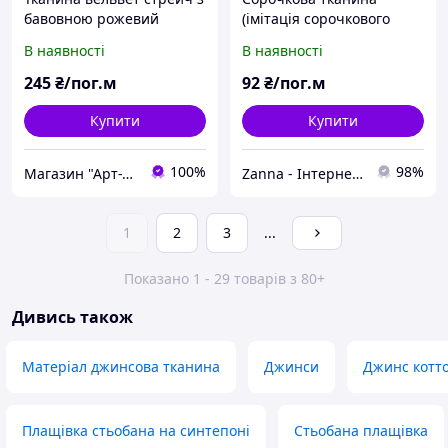
бавовною рожевий
(імітація сорочкового
котону) світло-
В наявності
В наявності
джинсового кольору в
білу смужку
245
₴/пог.м
92
₴/пог.м
Купити
Купити
100%
98%
Магазин "Арт-Текстиль"
Zanna - Інтернет-магазин тканин
1
2
3
...
Показано 1 - 29 товарів з 80+
Дивись також
Матеріал джинсова тканина
Джинси
Джинс котт
Плащівка стьобана на синтепоні
Стьобана плащівка