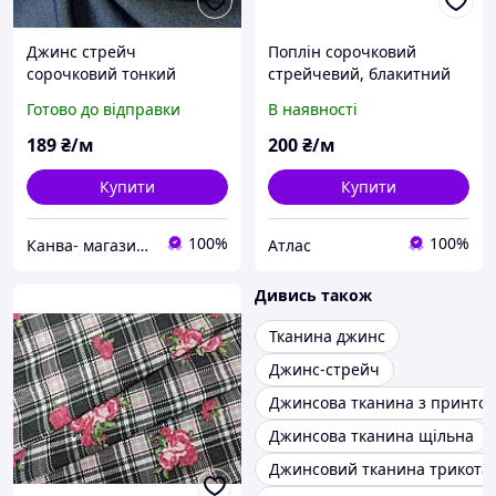
Джинс стрейч
Поплін сорочковий
сорочковий тонкий
стрейчевий, блакитний
темно-синій
джинсовий
Готово до відправки
В наявності
189
₴/м
200
₴/м
Купити
Купити
100%
100%
Канва- магазин тканин та фурнітури
Атлас
Дивись також
Тканина джинс
Джинс-стрейч
Джинсова тканина з принто
Джинсова тканина щільна
Джинсовий тканина трикота