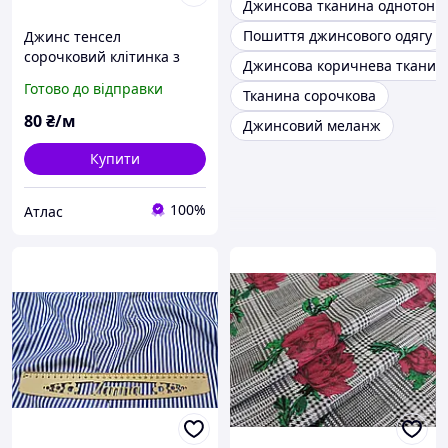
Джинсова тканина однотонн
Пошиття джинсового одягу
Джинс тенсел
сорочковий клітинка з
Джинсова коричнева тканин
трояндами, чорний
Готово до відправки
Тканина сорочкова
80
₴/м
Джинсовий меланж
Купити
100%
Атлас