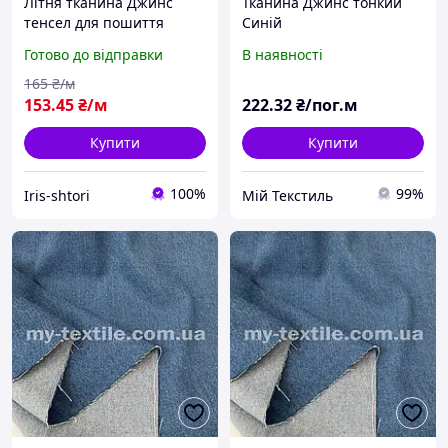
Літня тканина Джинс
Тканина Джинс тонкий
тенсел для пошиття
Синій
весняно-літнього одягу
Готово до відправки
В наявності
білі квіточки на синьому
тлі. Не стрейч.
165
₴/м
153
.45
₴/м
222
.32
₴/пог.м
Купити
Купити
100%
99%
Iris-shtori
Мій Текстиль