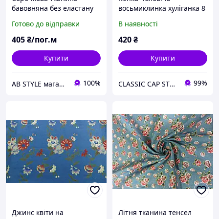
бавовняна без еластану
восьмиклинка хуліганка 8
синя під джинс в
клинка Comfort Heads
Готово до відправки
В наявності
сердечка BH 2
Весняна Літня сорочкова
тканина блакитна синя
405
₴/пог.м
420
₴
джинсова
Купити
Купити
100%
99%
AB STYLE магазин тканин
CLASSIС CAP STYLE
Джинс квіти на
Літня тканина тенсел