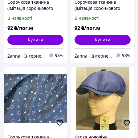
Сорочкова тканина
Сорочкова тканина
(імітація сорочкового
(імітація сорочкового
котону) джинсового
котону) темно-
В наявності
В наявності
кольору в тонку білу
джинсового кольору в
смужку
тонку білу смужку
92
₴/пог.м
92
₴/пог.м
Купити
Купити
98%
98%
Zanna - Інтернет-магазин тканин
Zanna - Інтернет-магазин тканин
Сорочкова тканина
Кепка чоловіча