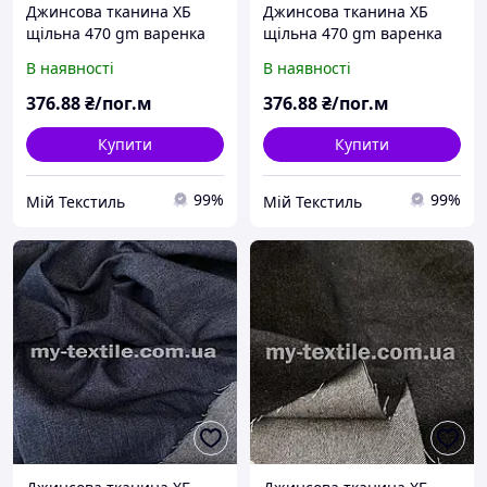
Джинсова тканина ХБ
Джинсова тканина ХБ
щільна 470 gm варенка
щільна 470 gm варенка
Блакитний
Синій
В наявності
В наявності
376
.88
₴/пог.м
376
.88
₴/пог.м
Купити
Купити
99%
99%
Мій Текстиль
Мій Текстиль