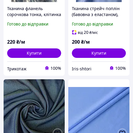
Тканина фланель
Тканина стрейч поплін
сорочкова тонка, клітинка
(бавовна з еластаном),
джинсова з білим
сорочкова тканина, для
Готово до відправки
Готово до відправки
суконь та сорочок, колір
джинсово-блакитний
20
від
₴
/міс
220
₴/м
200
₴/м
Купити
Купити
100%
100%
Трикотаж
Iris-shtori