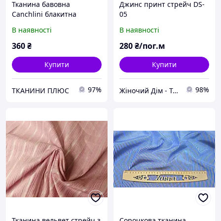
Тканина бавовна
Джинс принт стрейч DS-
Canchlini блакитна
05
В наявності
В наявності
360
₴
280
₴/пог.м
Купити
Купити
97%
98%
ТКАНИНИ ПЛЮС
Жіночий Дім - Тканина Фурнітура Хутро
Тканина вельвет стрейч з
Сорочкова тканина