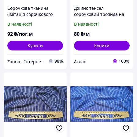
Сорочкова тканина
Джинс тенсел
(імітація сорочкового
сорочковий троянда на
котону) в джинсово-білу
клітинці, сірий
В наявності
В наявності
смужку
92
₴/пог.м
80
₴/м
Купити
Купити
98%
100%
Zanna - Інтернет-магазин тканин
Атлас