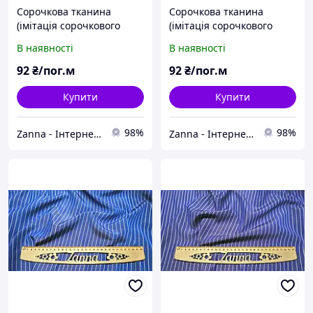
Сорочкова тканина
Сорочкова тканина
(імітація сорочкового
(імітація сорочкового
котону) сіро-джинсового
котону) світло-
В наявності
В наявності
кольору в тонку білу
джинсового кольору в
смужку
тонку білу смужку
92
₴/пог.м
92
₴/пог.м
Купити
Купити
98%
98%
Zanna - Інтернет-магазин тканин
Zanna - Інтернет-магазин тканин