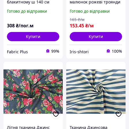
блакитному ш 140 см
малюнок рожеві троянди
на блакитному тлі
Готово до відправки
Готово до відправки
165
₴/м
308
₴/пог.м
153
.45
₴/м
Купити
Купити
99%
100%
Fabric Plus
Iris-shtori
Літня тканина Джинс
Тканина Джинсова