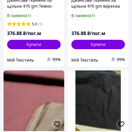
Джинсова тканина ХБ
Джинсова тканина ХБ
щільна 470 gm Темно-
щільна 470 gm варенка
синій
Чорний
В наявності
В наявності
5.0
(1)
376
.88
₴/пог.м
376
.88
₴/пог.м
Купити
Купити
99%
99%
Мій Текстиль
Мій Текстиль