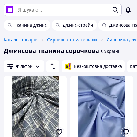
Тканина джинс
Джинс-стрейч
Джинсова тк
Каталог товарів
Сировина та матеріали
Сировина для 
Джинсова тканина сорочкова
в Україні
Фільтри
Безкоштовна доставка
Кат