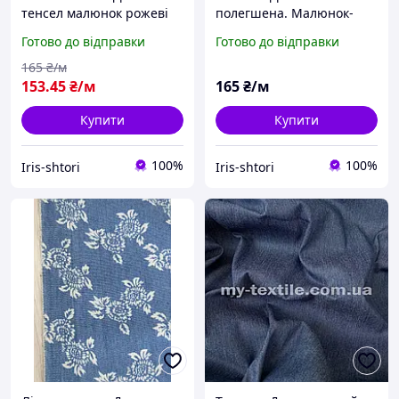
тенсел малюнок рожеві
полегшена. Малюнок-
троянди жовтими квітами
смужка 15 мм, темно
Готово до відправки
Готово до відправки
на синьому тлі м
блакитна з білим. Стрейч.
165
₴/м
153
.45
₴/м
165
₴/м
Купити
Купити
100%
100%
Iris-shtori
Iris-shtori