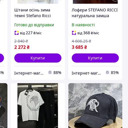
Штани осінь зима
Лофери STEFANO RICCI
темні Stefano Ricci
натуральна замша
ів
PntSR001 для чоловіків
рептилія сині без
Готово до відправки
В наявності
з
стильні та комфортні з
коробки Lof009 стильне
якісного матеріалу
взуття для чоловіків
227
368
від
₴
/міс
від
₴
/міс
2 840
₴
4 606
.25
₴
2 272
₴
3 685
₴
Купити
Купити
8%
88%
85%
Інтернет-магазин Min Price
Інтернет-магазин SALE TOOLS