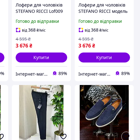
Лофери для чоловіків
Лофери для чоловіків
STEFANO RICCI Lof009
STEFANO RICCI модель
чорна замшева
Lof008 чорна замша
Готово до відправки
Готово до відправки
рептилія без коробки
без коробки для
ки
натуральна шліфована
осінньо-зимового
368
368
від
₴
/міс
від
₴
/міс
сезону
4 595
₴
4 595
₴
3 676
₴
3 676
₴
Купити
Купити
9%
89%
89%
Інтернет-магазин Look 100 Clothes
Інтернет-магазин Look 100 Clothes