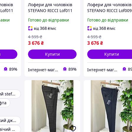
овіків
Лофери для чоловіків
Лофери для чоловіків
Lof011
STEFANO RICCI Lof011
STEFANO RICCI Lof009
амша
темно-синій замш без
замша рептилія
равки
Готово до відправки
Готово до відправки
 тільки
коробки тільки з
шоколад натуральна
 коробки
пілочкою для нігтів
шліфована без короб
368
368
від
₴
/міс
від
₴
/міс
4 595
₴
4 595
₴
3 676
₴
3 676
₴
и
Купити
Купити
89%
89%
8
Інтернет-магазин Look 100 Clothes
Інтернет-магазин Look 100 Clothes
Светр чоловічий stefano ricci
офта
Чоловічий тонкий джемпер
Джемпер чоловічий бавовна