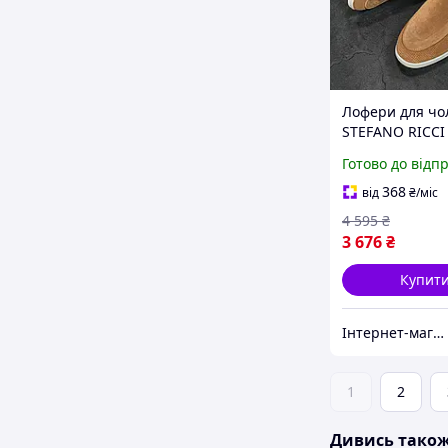
Лофери для чол
STEFANO RICCI
Lof008 натура
Готово до відп
замша тютюно
відтінку без ко
368
від
₴
/міс
4 595
₴
3 676
₴
Купит
Інтернет-магазин Look 100 Clothes
1
2
Дивись тако