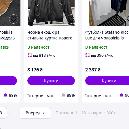
овіків
Чорна екошкіра
Футболка Stefano Ricc
 модель
стильна куртка нового
Lux для чоловіків із
льна
сезону STEFANO RICCI з
бавовни розмір S M L
равки
В наявності
В наявності
вого
ідеальною посадкою
XL XXL стильна
робки
для чоловіків
брендова новинка
818
390
від
₴
/міс
від
₴
/міс
сезону
8 176
₴
2 337
₴
и
Купити
Купити
89%
88%
9
Інтернет-магазин Min Price
Інтернет-магазин ALL CLOTHES
3
...
Вперед
Показано 1 - 29 товарів з 300+
ж