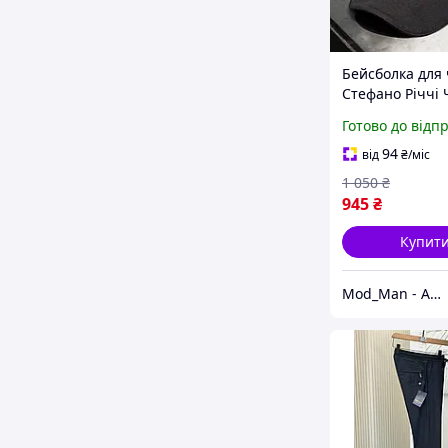
Бейсболка для 
Стефано Річчі
Брендова чоло
Готово до відп
кепка з козирк
хлопця Stefano 
94
від
₴
/міс
літо
1 050
₴
945
₴
Купит
Mod_Man - Аксесуари для чоловіків!