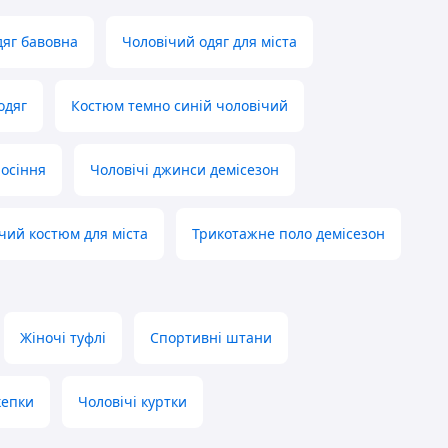
дяг бавовна
Чоловічий одяг для міста
одяг
Костюм темно синій чоловічий
носіння
Чоловічі джинси демісезон
чий костюм для міста
Трикотажне поло демісезон
Жіночі туфлі
Спортивні штани
кепки
Чоловічі куртки