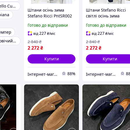
Джемпер Brunello Cucinelli
Штани осінь зима
Штани Stefano Ricci
piana
Stefano Ricci PntSR002
світлі осінь зима
коричневі та сірі для
PntSR001 для чоловік
Готово до відправки
Готово до відправки
чоловіків із якісного
стильні та комфортні 
емпер
матеріалу
якісного матеріалу
227
227
від
₴
/міс
від
₴
/міс
Турецький чоловічий джемпер
2 840
₴
2 840
₴
2 272
₴
2 272
₴
Купити
Купити
88%
8
Інтернет-магазин Min Price
Інтернет-магазин Min Price