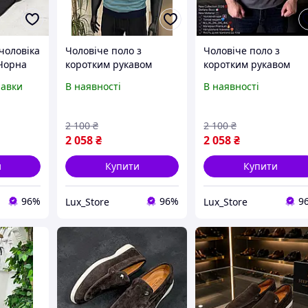
чоловіка
Чоловіче поло з
Чоловіче поло з
 Чорна
коротким рукавом
коротким рукавом
віча
Stefano Ricci з м якої
Stefano Ricci з м якої
равки
В наявності
В наявності
ом для
бавовни, сучасний крій
бавовни, сучасний кр
Ricci на
для міста, Туреччина
для міста, сірий
Туреччина
2 100
₴
2 100
₴
2 058
₴
2 058
₴
и
Купити
Купити
96%
96%
9
Lux_Store
Lux_Store