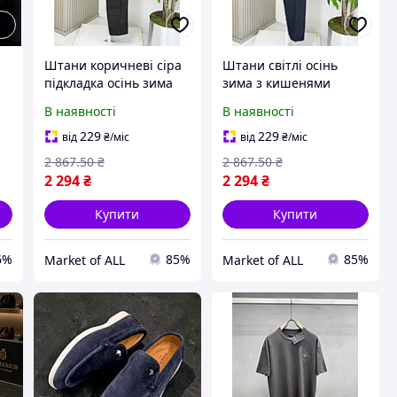
Штани коричневі сіра
Штани світлі осінь
підкладка осінь зима
зима з кишенями
для чоловіків Stefano
Stefano Ricci PntSR001
В наявності
В наявності
ій
Ricci PntSR002 стильні
для стильних чоловіків
та зручні
229
229
від
₴
/міс
від
₴
/міс
2 867
.50
₴
2 867
.50
₴
2 294
₴
2 294
₴
Купити
Купити
6%
85%
85%
Market of ALL
Market of ALL