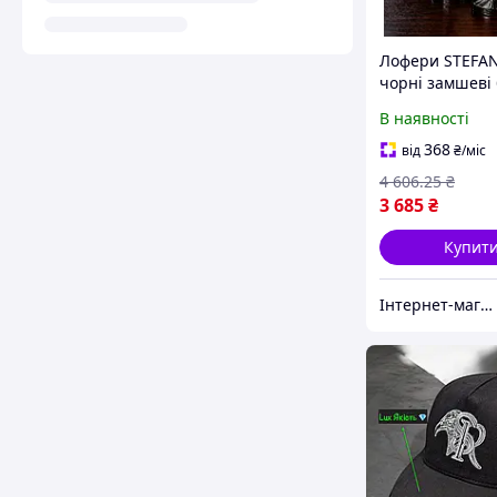
Лофери STEFAN
чорні замшеві 
коробки репти
В наявності
натуральне шл
взуття для чоло
368
від
₴
/міс
4 606
.25
₴
3 685
₴
Купит
Інтернет-магазин SALE TOOLS