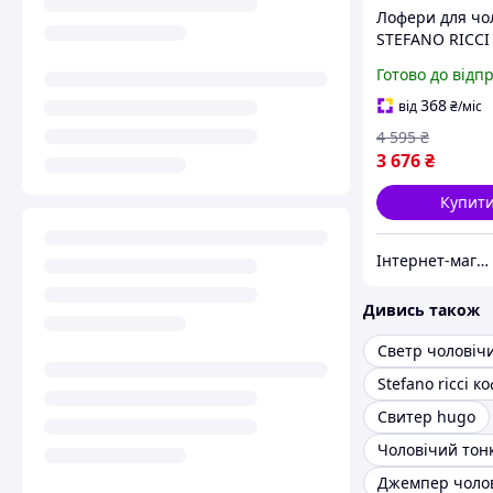
Лофери для чол
STEFANO RICCI 
натуральна з
Готово до відп
синій комплект
пиляльник без
368
від
₴
/міс
4 595
₴
3 676
₴
Купит
Інтернет-магазин Look 100 Clothes
Дивись також
Stefano ricci к
Свитер hugo