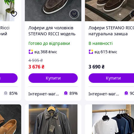
Ricci
Лофери для чоловіків
Лофери STEFANO RIC
мний
STEFANO RICCI модель
натуральна замша
ою талією
Lof008 з натуральної
шоколад Lof011 без
Готово до відправки
В наявності
овіків
замші шоколадного
коробки тільки з
кольору без коробки
пильником розмір 42
368
615
від
₴
/міс
від
₴
/міс
для чоловіків
4 595
₴
3 676
₴
3 690
₴
и
Купити
Купити
85%
89%
9
Інтернет-магазин Look 100 Clothes
Інтернет-магазин ALL CLOTHES