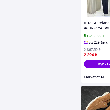
Штани Stefano 
осінь зима те
колір із висок
В наявності
стильні для чол
PntSR001
229
від
₴
/міс
2 867
.50
₴
2 294
₴
Купит
Market of ALL