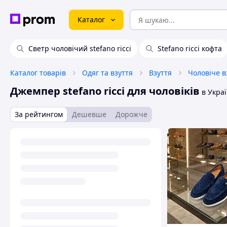
Каталог
Светр чоловічий stefano ricci
Stefano ricci кофта
Каталог товарів
Одяг та взуття
Взуття
Чоловіче в
Джемпер stefano ricci для чоловіків
в Украї
За рейтингом
Дешевше
Дорожче