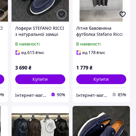
CI
Лофери STEFANO RICCI
Літня бавовняна
з натуральної замші
футболка Stefano Ricci
синього кольору розмір
для чоловіків модель із
В наявності
В наявності
Lof008 без коробки для
коротким рукавом у
чоловіків
світлому кольорі
615
178
від
₴
/міс
від
₴
/міс
3 690
₴
1 779
₴
Купити
Купити
0%
90%
85%
Інтернет-магазин ALL CLOTHES
Інтернет-магазин SALE TOOLS