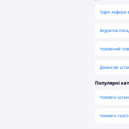
Туфлі-лофери 
Акуратна поса
Чоловічий по
Джинсові штан
Популярні кат
Чоловічі штан
Чоловічі толст