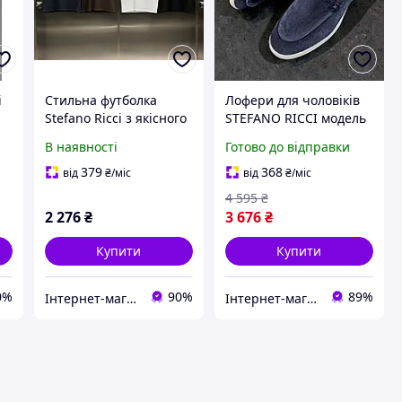
i
Стильна футболка
Лофери для чоловіків
Stefano Ricci з якісного
STEFANO RICCI модель
котону нового сезону
Lof008 з натуральної
В наявності
Готово до відправки
для чоловіків, модель
замші синього кольору
TShSRn010
без коробки
379
368
від
₴
/міс
від
₴
/міс
4 595
₴
2 276
₴
3 676
₴
Купити
Купити
0%
90%
89%
Інтернет-магазин ALL CLOTHES
Інтернет-магазин Look 100 Clothes