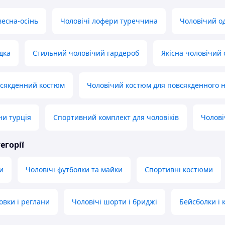
весна-осінь
Чоловічі лофери туреччина
Чоловічий о
дка
Стильний чоловічий гардероб
Якісна чоловічий 
всякденний костюм
Чоловічий костюм для повсякденного 
и турція
Спортивний комплект для чоловіків
Чолові
егорії
и
Чоловічі футболки та майки
Спортивні костюми
овки і реглани
Чоловічі шорти і бриджі
Бейсболки і 