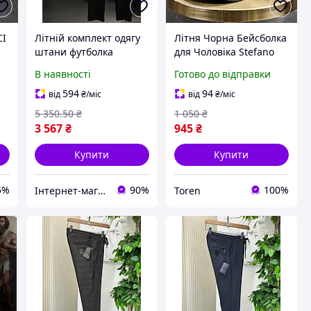
CI
Літній комплект одягу
Літня Чорна Бейсболка
штани футболка
для Чоловіка Stefano
Stefano Ricci чорно-
Ricci Брендова
В наявності
Готово до відправки
білий LUX KitFSht001
Чоловіча Кепка з
для чоловіків
Козирком 8 см від
594
94
від
₴
/міс
від
₴
/міс
Стефано Річчі
5 350
.50
₴
1 050
₴
3 567
₴
945
₴
Купити
Купити
5%
90%
100%
Інтернет-магазин ALL CLOTHES
Toren