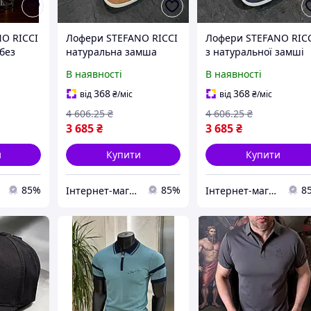
O RICCI
Лофери STEFANO RICCI
Лофери STEFANO RIC
без
натуральна замша
з натуральної замші
лія
тютюнового кольору
сині без коробки
В наявності
В наявності
іфуване
без коробки Lof008
стильне взуття для
віків
стильне взуття для
чоловіків Lof008
368
368
від
₴
/міс
від
₴
/міс
чоловіків
4 606
.25
₴
4 606
.25
₴
3 685
₴
3 685
₴
и
Купити
Купити
85%
85%
8
Інтернет-магазин SALE TOOLS
Інтернет-магазин SALE TOOLS