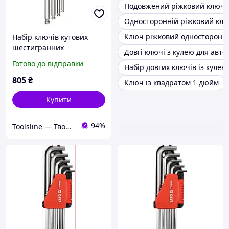
Подовжений ріжковий ключ 
Односторонній ріжковий клю
Ключ ріжковий односторонні
Набір ключів кутових
шестигранних
Довгі ключі з кулею для авто
(HEX)дюймових з кулею
Готово до відправки
Набір довгих ключів із кулею
екстрадовгих 10 од.
(1/16"-1/2") FORCE
805
₴
Ключ із квадратом 1 дюйм
5109XLBS F
Купити
94%
Toolsline — Твоя лінія інструменту