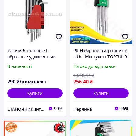
Ключи 6-гранные Г-
PR Набір шестигранників
образные удлиненные
з Uni Mix кулею TOPTUL 9
дюймовые 1/16"-3/8" CrV
шт дюймові ключі для
В наявності
Готово до відправки
с шаром YATO (YT-5837) 12
роботи з кріпленням та
шт
гвинтами Per33/R
1 018
.44
₴
290
₴/комплект
756
.40
₴
Купити
Купити
99%
96%
СТАНОЧНИК Інтернет-магазин
Перлина