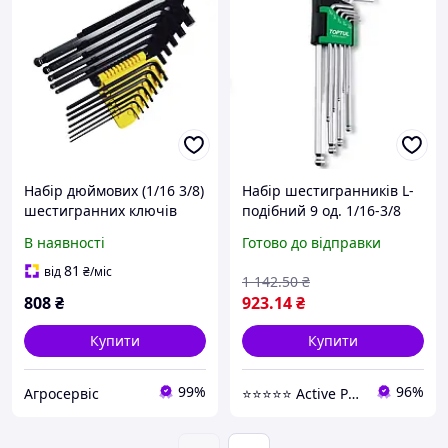
Набір дюймових (1/16 3/8)
Набір шестигранників L-
шестигранних ключів
подібний 9 од. 1/16-3/8
Stanley 12 шт.
дюйма хромованадієвий
В наявності
Готово до відправки
(619163)
81
від
₴
/міс
1 142
.50
₴
808
₴
923
.14
₴
Купити
Купити
99%
96%
Агросервіс
⭐️⭐️⭐️⭐️⭐️ Active Point