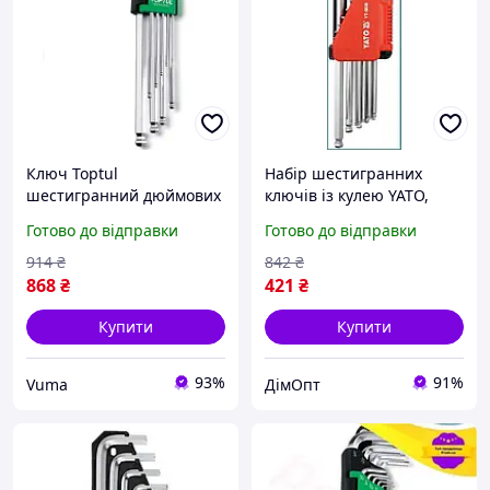
Ключ Toptul
Набір шестигранних
шестигранний дюймових
ключів із кулею YATO,
із кулею 1/16"-3/8" 9 шт.
дюймові, 12 шт., довжина
Готово до відправки
Готово до відправки
(GBAL0901) (U1029907_BR)
74-170 мм, CrV 6150
914
₴
842
₴
868
₴
421
₴
Купити
Купити
93%
91%
Vuma
ДімОпт