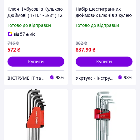
Ключі Імбусові з Кулькою
Набір шестигранних
Дюймові ( 1/16" - 3/8" ) 12
дюймових ключів з кулею
шт Подовжені YATO (YT-
12 шт STANLEY 0-69-257
Готово до відправки
Готово до відправки
5838)
57
від
₴
/міс
716
₴
882
₴
572
₴
837
.90
₴
Купити
Купити
98%
98%
ІНСТРУМЕНТ та МЕТИЗИ
Укртулс - інструменти та обладнання