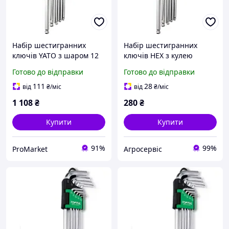
Набір шестигранних
Набір шестигранних
ключів YATO з шаром 12
ключів HEX з кулею
шт. подовжені дюймові,
дюймові довгі YATO 12 шт.
Готово до відправки
Готово до відправки
1/16" - 3/8", хром-вандієва
сталь, довжина 91-233 мм
111
28
від
₴
/міс
від
₴
/міс
1 108
₴
280
₴
Купити
Купити
91%
99%
ProMarket
Агросервіс