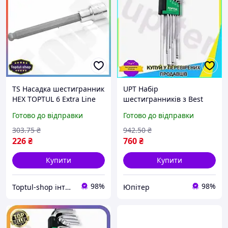
TS Насадка шестигранник
UPT Набір
HEX TOPTUL 6 Extra Line
шестигранників з Best
мм 140 мм 1/2 дюйми
Mix кулею TOPTUL 9 шт
Готово до відправки
Готово до відправки
торцева головка для
дюймові ключі для
ключа з кулею SHT55_Q
роботи з кріпленням та
303
.75
₴
942
.50
₴
гвинтами UPT66-B
226
₴
760
₴
Купити
Купити
98%
98%
Toptul-shop інтернет магазин
Юпітер