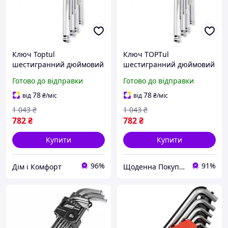
Ключ Toptul
Ключ ТОРТul
шестигранний дюймовий
шестигранний дюймовий
з кулею 1/16"-3/8" 9шт. Хіт
з кулею 1/16"-3/8" 9шт.
Готово до відправки
Готово до відправки
продажу!
(GВАL0901) щоденна
4133978 покупка шоп.
78
78
від
₴
/міс
від
₴
/міс
1 043
₴
1 043
₴
782
₴
782
₴
Купити
Купити
96%
91%
Дім і Комфорт
Щоденна Покупка