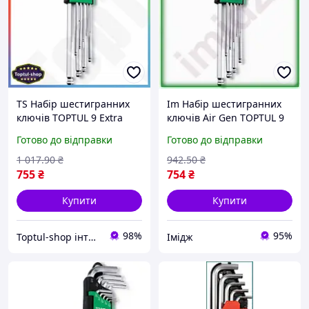
TS Набір шестигранних
Im Набір шестигранних
ключів TOPTUL 9 Extra
ключів Air Gen TOPTUL 9
Line шт L-подібні з кулею
шт дюймові з кулею Г-
Готово до відправки
Готово до відправки
дюймові для механіків
подібні інструменти для
SHT55_Q
механіків т IMD22/G
1 017
.90
₴
942
.50
₴
755
₴
754
₴
Купити
Купити
98%
95%
Toptul-shop інтернет магазин
Імідж