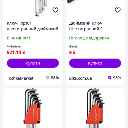
Ключ Toptul
Дюймовий Ключ
шестигранний дюймовий
Шестигранний Г-
з кулею 1/16"-3/8" 9шт.
подібний 5/64 Довгий з
В наявності
Готово до відправки
(GBAL0901)
кулею S2
1 166
₴
10
₴
921
.14
₴
9
₴
Купити
Купити
88%
98%
TochkaMarket
Biks.com.ua