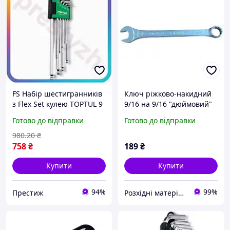
FS Набір шестигранників
Ключ ріжково-накидний
з Flex Set кулею TOPTUL 9
9/16 на 9/16 "дюймовий"
шт дюймові ключі для
L-180мм, Cr-V
Готово до відправки
Готово до відправки
роботи з кріпленням та
гвинтами SET18-F
980
.20
₴
758
₴
189
₴
Купити
Купити
94%
99%
Престиж
Розхідні матеріали