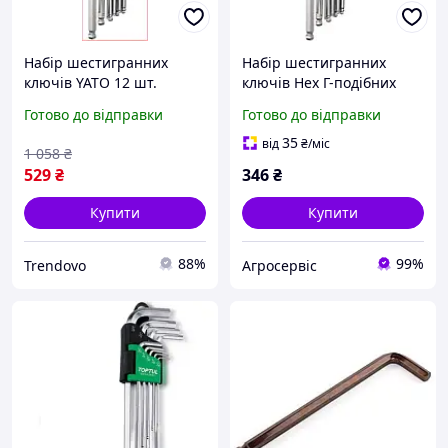
Набір шестигранних
Набір шестигранних
ключів YATO 12 шт.
ключів Hex Г-подібних
дюймові Г-подібні з кулею
дюймових із кулею YATO
Готово до відправки
Готово до відправки
для ремонту та складання
12 шт.
механізмів
35
від
₴
/міс
1 058
₴
529
₴
346
₴
Купити
Купити
88%
99%
Trendovo
Агросервіс