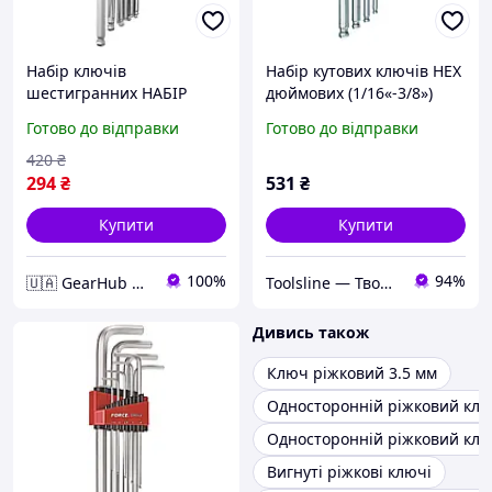
Набір ключів
Набір кутових ключів HEX
шестигранних НАБІР
дюймових (1/16«-3/8»)
ШЕСТИГРАННИХ КЛЮЧІВ
екстра довгих з кулею 9
Готово до відправки
Готово до відправки
HEX ДЮЙМОВИХ
од. FORCE 5093XLBS F
ПОДОВЖЕНИХ, З КУЛЕЮ,
420
₴
12 ШТ.: 1/16, 5/ YT-5837
294
₴
531
₴
Купити
Купити
100%
94%
🇺🇦 GearHub 🇺🇦
Toolsline — Твоя лінія інструменту
Дивись також
Ключ ріжковий 3.5 мм
Односторонній ріжковий клю
Односторонній ріжковий клю
Вигнуті ріжкові ключі