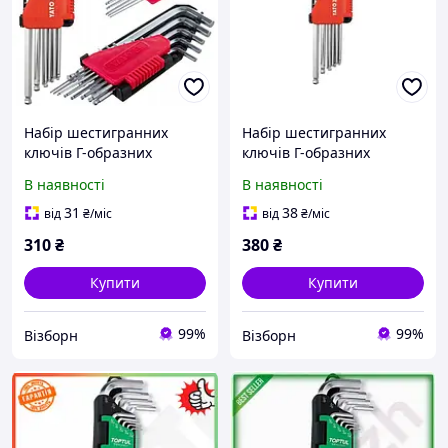
Набір шестигранних
Набір шестигранних
ключів Г-образних
ключів Г-образних
дюймових з кулею YATO
дюймових з кулею YATO
В наявності
В наявності
1/16"-3/8" 12 шт YT-5837
1/16"-3/8" 12 шт YT-5838
31
38
від
₴
/міс
від
₴
/міс
310
₴
380
₴
Купити
Купити
99%
99%
Візборн
Візборн