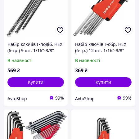
Набір ключів Г-подіб. HEX
Набір ключів Г-обр. HEX
(6-гр.) 9 шт. 1/16"-3/8"
(6-гр.) 12 шт. 1/16"-3/8"
дюймові довгі з кулею JTC
дюймові довгі з кулею
В наявності
В наявності
3506
YATO YT-5838
569
₴
369
₴
Купити
Купити
99%
99%
AvtoShop
AvtoShop