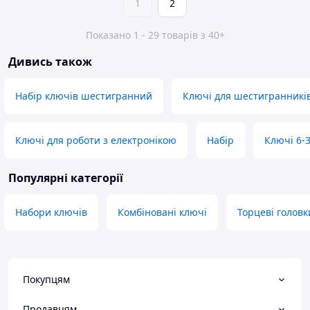
1
2
Показано 1 - 29 товарів з 40+
Дивись також
Набір ключів шестигранний
Ключі для шестигранникі
Ключі для роботи з електронікою
Набір
Ключі 6-3
Популярні категорії
Набори ключів
Комбіновані ключі
Торцеві головк
Покупцям
Продавцям