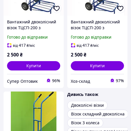
Вантажний двоколісний
Вантажний двоколісний
візок ТЦСП-200 з
візок ТЦСП-200 з
відкидною платформою,
відкидною платформою,
Готово до відправки
Готово до відправки
складний, до 200 кг,
складний, до 200 кг,
металевий ручний
металевий ручний
417
417
від
₴
/міс
від
₴
/міс
2 500
₴
2 500
₴
Купити
Купити
96%
97%
Супер Оптовик
Хоз-склад
Дивись також
Двоколісні візки
Візок складний двоколісна
Візок 3 колеса