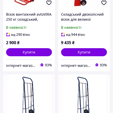
Візок вантажний avtoVIRA
Складський двоколісний
250 кг складський,
візок для великої
будівельний та домашній
побутової техніки з
В наявності
В наявності
ручний візок із відкидною
передньою платформою
платформою
250 кг avtoVIRA
290
944
від
₴
/міс
від
₴
/міс
2 900
₴
9 435
₴
Купити
Купити
93%
93%
інтернет-магазин avtoVIRA
інтернет-магазин avtoVIRA