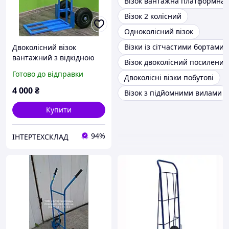
Візок вантажна платформна
Візок 2 колісний
Одноколісний візок
Візки із сітчастими бортами
Двоколісний візок
вантажний з відкідною
Візок двоколісний посилений
платформою ТД-2\2 2080
Готово до відправки
Двоколісні візки побутові
240кг на пневматичних
колесах
4 000
₴
Візок з підйомними вилами
Купити
94%
ІНТЕРТЕХСКЛАД