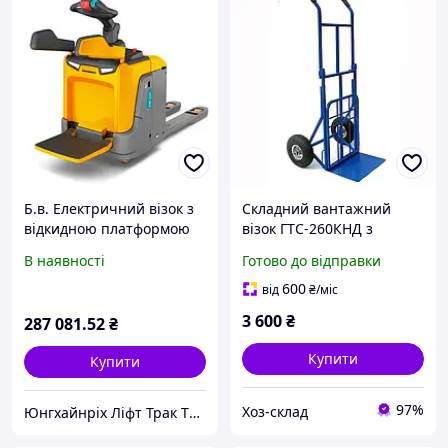
Б.в. Електричний візок з
Складний вантажний
відкидною платформою
візок ГТС-260КНД з
оператора ERE 120, 2т.
подвійною платформою,
В наявності
Готово до відправки
двоколісний, до 260 кг,
металева конструкція
600
від
₴
/міс
3 600
₴
287 081
.52
₴
Купити
Купити
97%
Хоз-склад
Юнгхайнріх Ліфт Трак ТОВ