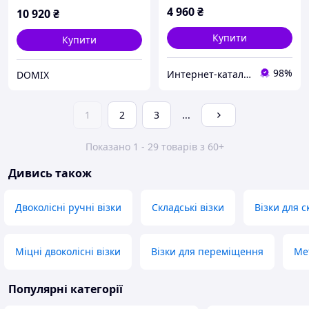
з гальмом, відкидний
4 960
₴
10 920
₴
Купити
Купити
98%
Интер​нет-ка​т​ал​​ог ски​​д​ок "МОДНИК"
DOMIX
1
2
3
...
Показано 1 - 29 товарів з 60+
Дивись також
Двоколісні ручні візки
Складські візки
Візки для с
Міцні двоколісні візки
Візки для переміщення
Ме
Популярні категорії