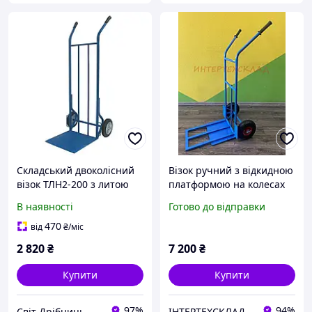
Складський двоколісний
Візок ручний з відкидною
візок ТЛН2-200 з литою
платформою на колесах
гумою, платформою
пневматичних,
В наявності
Готово до відправки
400x400 мм, і
посилений ТДУ-3\2 2080
навантаженням до 200 кг
470
від
₴
/міс
2 820
₴
7 200
₴
Купити
Купити
97%
94%
Світ Дрібниць
ІНТЕРТЕХСКЛАД