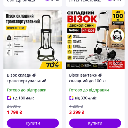
Візок складний
Візок вантажний
транспортувальний
складний до 100 кг
Helper HP - 1196 70 кг
двоколісний для
Готово до відправки
Готово до відправки
Ручний візок з
перевезення вантажів з
телескопічною ручкою та
платформою та висувною
180
330
від
₴
/міс
від
₴
/міс
складною платформою
ручкою для дому офісу
2 599
₴
4 299
₴
складу
1 799
₴
3 299
₴
Купити
Купити