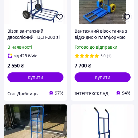
Візок вантажний
Вантажний візок тачка з
двоколісний ТЦСП-200 зі
відкидною платформою
складною платформою
ТДУ-3\2 для вантажників,
В наявності
Готово до відправки
вантажів вагою до 200 кг
посилена на
пінополіуретанових
425
від
₴
/міс
5.0
(1)
колесах (300 кг)
2 550
₴
7 700
₴
Купити
Купити
97%
94%
Світ Дрібниць
ІНТЕРТЕХСКЛАД