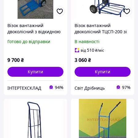
Візок вантажний
Візок вантажний
двоколісний з відкидною
двоколісний ТЦСП-200 зі
платформою ТДУ-3\2 2070
складною платформою
Готово до відправки
В наявності
на суцільних міцних
вантажів вагою до 200 кг
колесах
510
від
₴
/міс
9 700
₴
3 060
₴
Купити
Купити
94%
97%
ІНТЕРТЕХСКЛАД
Світ Дрібниць