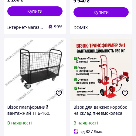
9 940
₴
Купити
Купити
99%
Інтернет-магазин TehnoPuls
DOMIX
Візок платформний
Візок для важких коробок
вантажний ТПБ-160,
на склад пневмоколеса
платформа 1200x600 мм,
150 кг, T39208H97
В наявності
В наявності
навантаження до 250 кг,
колеса 160 мм, поворотні
827
від
₴
/міс