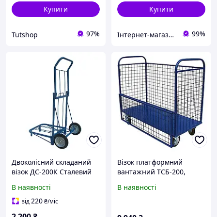
Купити
Купити
97%
99%
Tutshop
Інтернет-магазин TehnoPuls
Двоколісний складаний
Візок платформний
візок ДС-200К Сталевий
вантажний ТСБ-200,
міцний каркас.Платформа
платформа 1000x500 мм,
В наявності
В наявності
400*400 мм.Колеса 200
навантаження до 300 кг,
мм з литою шиною
колеса 200 мм, поворотні
220
від
₴
/міс
з гальмом, відкидний
2 200
₴