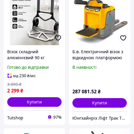
Візок складний
Б.в. Електричний візок з
алюмінієвий 90 кг
відкидною платформою
Транспортувальний
оператора ERE 120, 2т.
Готово до відправки
В наявності
двоколісний візок з
висувною телескопічною
230
від
₴
/міс
ручкою та складною
3 099
₴
платформою
2 299
₴
287 081
.52
₴
Купити
Купити
97%
Tutshop
Юнгхайнріх Ліфт Трак ТОВ