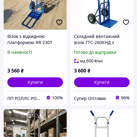
Візок з відкидною
Складний вантажний
платформою RR 230T
візок ГТС-260КНД з
подвійною платформою,
В наявності
Готово до відправки
двоколісний, до 260 кг,
металева конструкція
600
від
₴
/міс
3 560
₴
3 600
₴
Купити
Купити
100%
96%
ПП РОЛЛС-РОЛЛС
Супер Оптовик