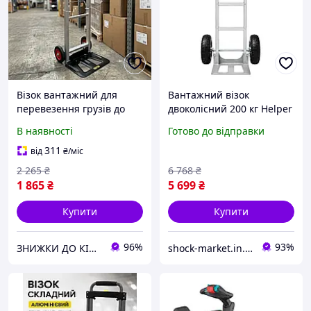
Візок вантажний для
Вантажний візок
перевезення грузів до
двоколісний 200 кг Helper
100 кг з регулюванням
HP - 1206 візок для
В наявності
Готово до відправки
висоти ручки з відкидною
важких вантажів ручний
платформою у офіси
візок з фіксованою
311
від
₴
/міс
склади чи вантажників
платформою
2 265
₴
6 768
₴
1 865
₴
5 699
₴
Купити
Купити
96%
93%
ЗНИЖКИ ДО КІНЦЯ ТИЖНЯ
shock-market.in.ua