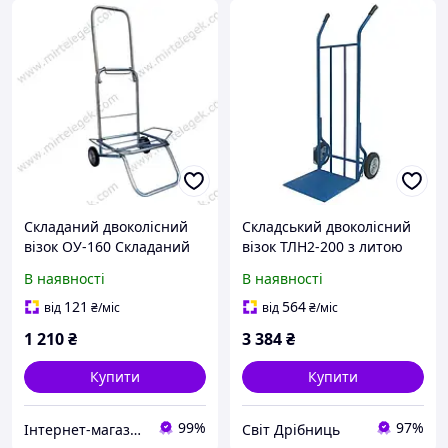
Складаний двоколісний
Складський двоколісний
візок ОУ-160 Складаний
візок ТЛН2-200 з литою
каркас із труби 20
гумою, платформою
В наявності
В наявності
мм.Платформа 400*360
400x400 мм, і
мм.Колеса з литою
навантаженням до 200 кг
121
564
від
₴
/міс
від
₴
/міс
гумовою шаткою 160 мм.
1 210
₴
3 384
₴
Купити
Купити
99%
97%
Інтернет-магазин TehnoPuls
Світ Дрібниць