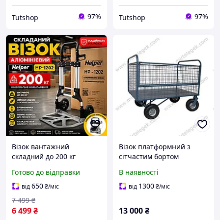
97%
97%
Tutshop
Tutshop
Візок вантажний
Візок платформний з
складний до 200 кг
сітчастим бортом
двоколісний для
ТПБ-260П Відкидний
Готово до відправки
В наявності
перевезення вантажів з
сітчастий
платформою
борт.Платформа 1000*500
650
1300
від
₴
/міс
від
₴
/міс
телескопічною ручкою
мм.Висока
7 499
₴
для дому офісу
вантажопідйомність
6 499
₴
13 000
₴