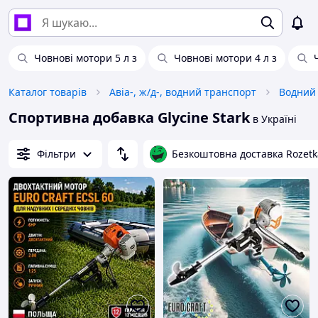
Човнові мотори 5 л з
Човнові мотори 4 л з
Каталог товарів
Авіа-, ж/д-, водний транспорт
Водний
Спортивна добавка Glycine Stark
в Україні
Фільтри
Безкоштовна доставка Rozetk