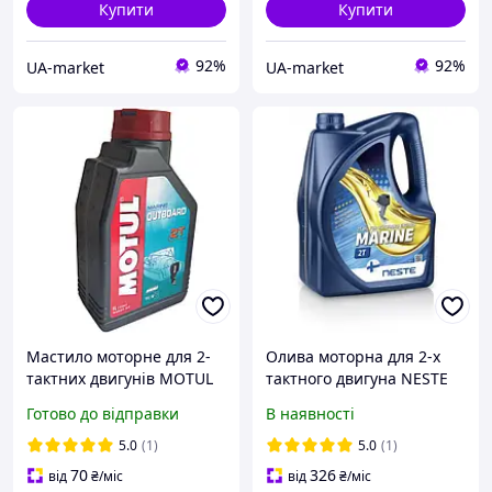
Купити
Купити
92%
92%
UA-market
UA-market
Мастило моторне для 2-
Олива моторна для 2-х
тактних двигунів MOTUL
тактного двигуна NESTE
Outboard 2T (1л, TC-W3)
2-T MARINE (API TD;
Готово до відправки
В наявності
NMMA TC-W3) 4 л
5.0
(1)
5.0
(1)
70
326
від
₴
/міс
від
₴
/міс