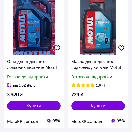
Олія для підвісних
Масло для підвісних
лодкових двигунів Motul
лодкових двигунів Motul
OUTBOARD TECH 2T (5L)
OUTBOARD 2T (1L)
Готово до відправки
Готово до відправки
562
від
₴
/міс
5.0
(1)
3 370
₴
729
₴
Купити
Купити
95%
95%
MotoRR.com.ua
MotoRR.com.ua