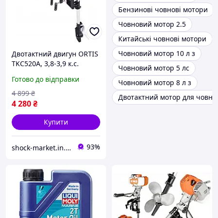
Бензинові човнові мотори
Човновий мотор 2.5
Китайські човнові мотори
Човновий мотор 10 л з
Двотактний двигун ORTIS
TKC520A, 3,8-3,9 к.с.
Човновий мотор 5 лс
підвісний, для човна
Готово до відправки
Човновий мотор 8 л з
4 899
₴
Двотактний мотор для човна
4 280
₴
Купити
93%
shock-market.in.ua