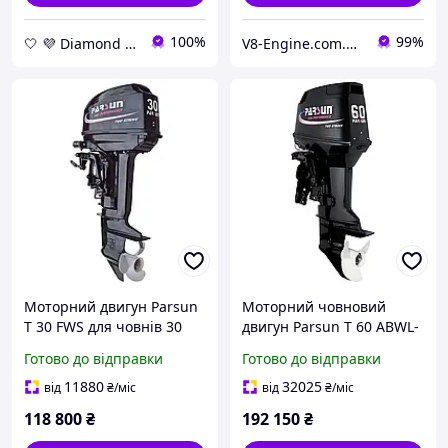
100%
99%
🤍 💜 Diamond 🤍 💜
V8-Engine.com.ua Авто-витратні матеріали
Моторний двигун Parsun
Моторний човновий
T 30 FWS для човнів 30
двигун Parsun T 60 ABWL-
к.с. з електростартером
D для великих човнів з
Готово до відправки
Готово до відправки
та водяним
дистанційним
охолодженням 496 куб. см
управлінням потужність
11880
32025
від
₴
/міс
від
₴
/міс
60 к.с. бензиновий
118 800
₴
192 150
₴