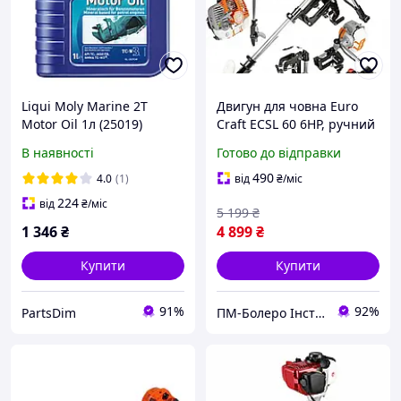
Liqui Moly Marine 2T
Двигун для човна Euro
Motor Oil 1л (25019)
Craft ECSL 60 6HP, ручний
Мінеральна моторна
запуск, гарантія 12 міс
В наявності
Готово до відправки
олива для двотактних
човнових двигунів
490
4.0
(1)
від
₴
/міс
224
від
₴
/міс
5 199
₴
1 346
₴
4 899
₴
Купити
Купити
91%
92%
PartsDim
ПМ-Болеро Інструмент