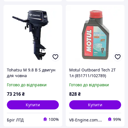
Tohatsu M 9.8 B S двигун
Motul Outboard Tech 2T
для човна
1л (851711/102789)
Напівсинтетична
Готово до відправки
Готово до відправки
моторна олива для
підвісних двигунів човнів
73 216
₴
828
₴
Купити
Купити
100%
99%
Бріг ЛТД
V8-Engine.com.ua Авто-витратні матеріали