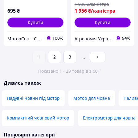
1 996
₴/каністра
695
₴
1 956
₴/каністра
Купити
Купити
100%
94%
МоторСвіт - Силова Техніка
Агропоміч Україна
1
2
3
...
Показано 1 - 29 товарів з 60+
Дивись також
Надувні човни під мотор
Мотор для човна
Паливн
Компактний човновий мотор
Електромотор для човна
Популярні категорії