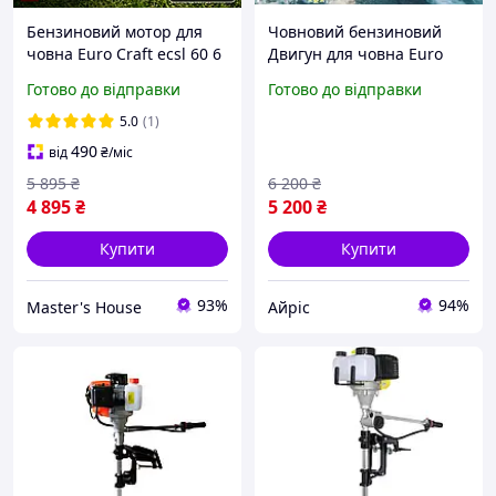
Бензиновий мотор для
Човновий бензиновий
човна Euro Craft ecsl 60 6
Двигун для човна Euro
к.с. Двотактний двигун з
Craft ECSL60 Бензиновий
Готово до відправки
Готово до відправки
ручним запуском
двотактний двигун на 52
Професійний мотор
кубики POLAND
5.0
(1)
Польща
490
від
₴
/міс
5 895
₴
6 200
₴
4 895
₴
5 200
₴
Купити
Купити
93%
94%
Master's House
Айріс