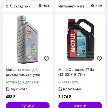
96%
89%
СТО СкладТехника
Интернет- магазин "AKB-OK"
Моторна олива для
Motul Outboard 2T 5л
двотактних двигунів
(851851/101734)
човнів і гідроциклів MOL
Мінеральна моторна
Готово до відправки
В наявності
Outboard 2T 1л
олива для підвісних
двигунів човнів
49
529
від
₴
/міс
від
₴
/міс
488
₴
3 174
₴
Купити
Купити