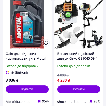
Олія для підвісних
Бензиновий підвісний
лодкових двигунів Motul
двигун Geko G81045 59,4
OUTBOARD 2T (5L)
cm³, 3,8-3,9 к.с., для
Готово до відправки
Готово до відправки
човнів
506
від
₴
/міс
4 899
₴
3 036
₴
4 280
₴
Купити
Купити
95%
93%
MotoRR.com.ua
shock-market.in.ua