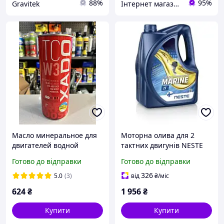
88%
95%
Gravitek
Інтернет магазин 🛠 Men’s Tool
Масло минеральное для
Моторна олива для 2
двигателей водной
тактних двигунів NESTE
мототехники XADO Atomic
2T MARINE API TD NMMA
Готово до відправки
Готово до відправки
Oil TC W3 1л
TCW3 обєм 4 л
326
5.0
(3)
від
₴
/міс
624
₴
1 956
₴
Купити
Купити