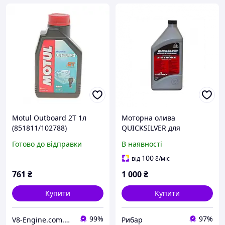
Motul Outboard 2T 1л
Моторна олива
(851811/102788)
QUICKSILVER для
Мінеральна моторна
двотактних двигунів TCW
Готово до відправки
В наявності
олива для підвісних
3 Premium (1 л), для 2
двигунів човнів
тактних,92-858021QB1
100
від
₴
/міс
761
₴
1 000
₴
Купити
Купити
99%
97%
V8-Engine.com.ua Авто-витратні матеріали
Рибар