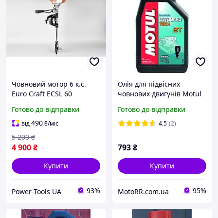
Човновий мотор 6 к.с.
Олія для підвісних
Euro Craft ECSL 60
човнових двигунів Motul
компактний і надійний
OUTBOARD TECH 2T (1L)
Готово до відправки
Готово до відправки
490
від
₴
/міс
4.5
(2)
5 200
₴
4 900
₴
793
₴
Купити
Купити
93%
95%
Power-Tools UA
MotoRR.com.ua