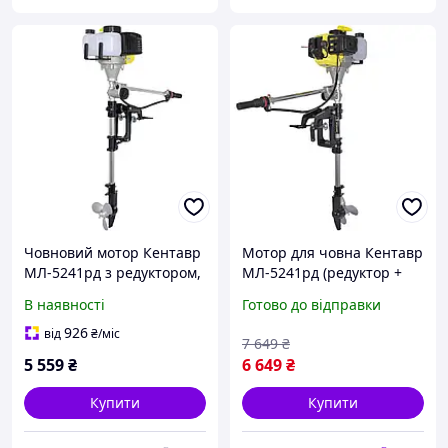
Човновий мотор Кентавр
Мотор для човна Кентавр
МЛ-5241рд з редуктором,
МЛ-5241рд (редуктор +
підвісний бензиновий
двигун)
В наявності
Готово до відправки
двигун для човнів,
надійний мотор для
926
від
₴
/міс
7 649
₴
водної техніки
5 559
₴
6 649
₴
Купити
Купити