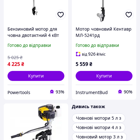
Бензиновий мотор для
Мотор човновий Кентавр
човна двотактний 4 кВт
МЛ-5241рд
Haotoka HT-OB3.5
(редуктор+двигун), мотор
Готово до відправки
Готово до відправки
човновий двигун
для човна, підвісний
мотор, бензиновий
926
від
₴
/міс
5 025
₴
човновий
4 225
₴
5 559
₴
Купити
Купити
93%
90%
Powertools
InstrumentBud
Дивись також
Човнові мотори 5 л з
Човнові мотори 4 л з
Човновий мотор 3 л з