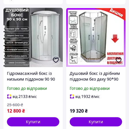
Гідромасажний бокс із
Душовий бокс із дрібним
низьким піддоном 90 90
піддоном без даху 90*90
матовий Душова кабіна
см Veronis BN-1-90 скло
Готово до відправки
Готово до відправки
90 90 гідробокс
прозоре
2133
1932
від
₴
/міс
від
₴
/міс
25 600
₴
12 800
₴
19 320
₴
Купити
Купити