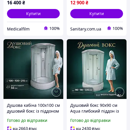
16 400
₴
12 900
₴
Купити
Купити
100%
100%
Medicalfilm
Sanitary.com.ua
Душова кабіна 100х100 см
Душовий бокс 90х90 см
душовий бокс із піддоном
Aqua глибокий піддон із
32 см і сидінням
сидінням скло 4 мм
Готово до відправки
Готово до відправки
засмаговане скло 5 мм
профіль сатин
профіль матовий хром
2663
2430
від
₴
/міс
від
₴
/міс