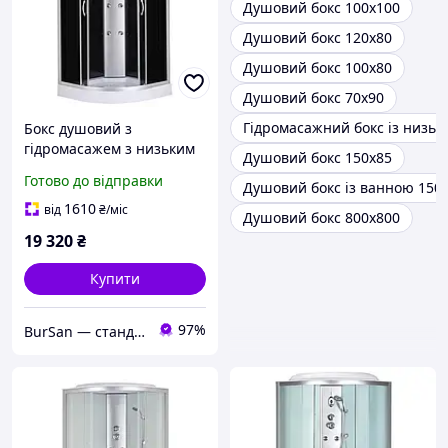
Душовий бокс 100х100
Душовий бокс 120х80
Душовий бокс 100х80
Душовий бокс 70х90
Гідромасажний бокс із низьк
Бокс душовий з
гідромасажем з низьким
Душовий бокс 150х85
піддоном MIXXUS STRONG
Готово до відправки
Душовий бокс із ванною 150
SBH02-90x90x215-GR
SATIN сіре тоноване скло
1610
від
₴
/міс
Душовий бокс 800х800
4мм (MI6891)
19 320
₴
Купити
97%
BurSan — стандарт сучасної сантехніки