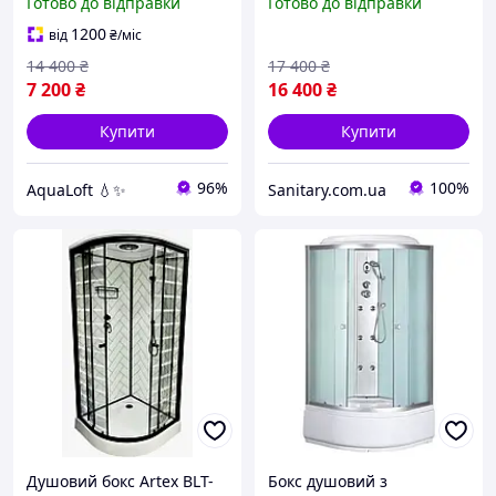
Готово до відправки
Готово до відправки
сатин скло 5 мм матове
бокс матове скло душова
розсувні двері
кабіна низьким піддоном
1200
від
₴
/міс
14 400
₴
17 400
₴
7 200
₴
16 400
₴
Купити
Купити
96%
100%
AquaLoft 💧✨
Sanitary.com.ua
Душовий бокс Artex BLT-
Бокс душовий з