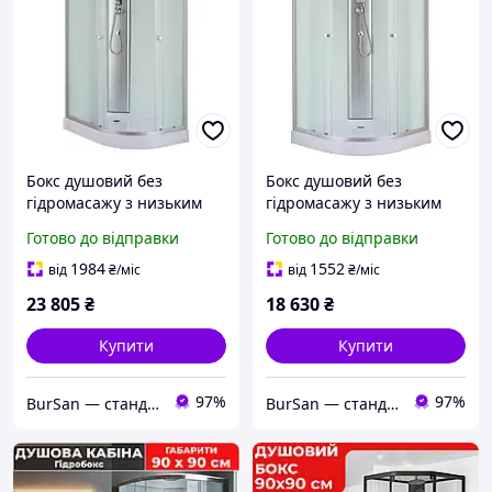
Бокс душовий без
Бокс душовий без
гідромасажу з низьким
гідромасажу з низьким
піддоном MIXXUS WAVE
піддоном MIXXUS STRONG
Готово до відправки
Готово до відправки
SB02-120x80x215-L-FB
SB02-90x90x215-FB SATIN
SATIN матове скло 4мм
матове скло 4мм (MI6886)
1984
1552
від
₴
/міс
від
₴
/міс
(MI6892)
23 805
₴
18 630
₴
Купити
Купити
97%
97%
BurSan — стандарт сучасної сантехніки
BurSan — стандарт сучасної сантехніки