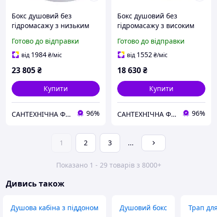
Бокс душовий без
Бокс душовий без
гідромасажу з низьким
гідромасажу з високим
піддоном MIXXUS WAVE
піддоном MIXXUS STRONG
Готово до відправки
Готово до відправки
SB02-120x80x215-L-FB
SB01-90x90x215-GR SATIN
SATIN матове скло 4мм
сіре тоноване скло 4мм
1984
1552
від
₴
/міс
від
₴
/міс
(MI6892)
(MI6885)
23 805
₴
18 630
₴
Купити
Купити
96%
96%
САНТЕХНІЧНА ФОРТЕЦЯ
САНТЕХНІЧНА ФОРТЕЦЯ
1
2
3
...
Показано 1 - 29 товарів з 8000+
Дивись також
Душова кабіна з піддоном
Душовий бокс
Трап дл