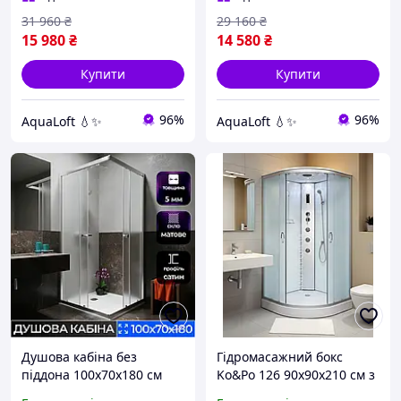
31 960
₴
29 160
₴
15 980
₴
14 580
₴
Купити
Купити
96%
96%
AquaLoft 💧✨
AquaLoft 💧✨
Душова кабіна без
Гідромасажний бокс
піддона 100х70х180 см
Ko&Po 126 90x90х210 см з
Aqualoft прямокутна
електронікою душовий