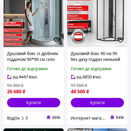
Душовий бокс із дрібним
Душовий бокс 90 на 90
піддоном 90*90 см скло
без даху піддон низький
прозоре 5 мм Гідробокс
скло 6 мм європейська
Готово до відправки
Готово до відправки
90 дрібний
душова кабіна чорний
профіль
4447
4850
від
₴
/міс
від
₴
/міс
53 360
₴
97 000
₴
26 680
₴
48 500
₴
Купити
Купити
96%
94%
ВодОк 💧🚿
Интернет-магазин Строй Дом