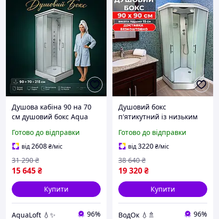
Душова кабіна 90 на 70
Душовий бокс
см душовий бокс Aqua
п'ятикутний із низьким
гідробокс на низькому
піддоном гідробокс 90×90
Готово до відправки
Готово до відправки
піддоні 15 см матові
см матове скло профіль
розсувні двері прямокутні
сатин Італія
2608
3220
від
₴
/міс
від
₴
/міс
31 290
₴
38 640
₴
15 645
₴
19 320
₴
Купити
Купити
96%
96%
AquaLoft 💧✨
ВодОк 💧🚿