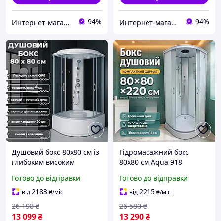
94%
94%
Интернет-магазин Строй Дом
Интернет-магазин Строй Дом
Душовий бокс 80х80 см із
Гідромасажний бокс
глибоким високим
80х80 см Aqua 918
акриловим піддоном 40
душова кабіна з піддоном
Готово до відправки
Готово до відправки
см сидінням тоноване
біле скло сатиновий
скло розсувні двері
профіль без електроніки
2183
2215
від
₴
/міс
від
₴
/міс
Гідробокс
26 198
₴
26 580
₴
13 099
₴
13 290
₴