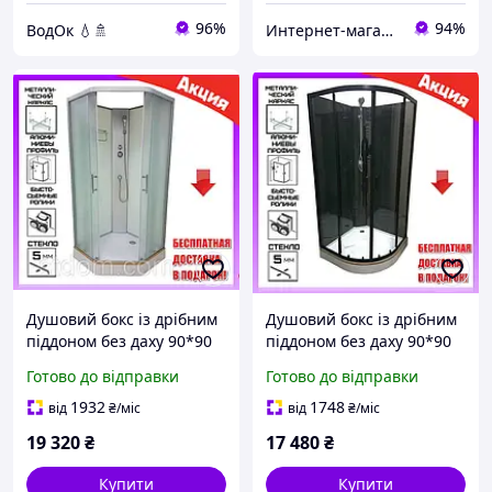
96%
94%
ВодОк 💧🚿
Интернет-магазин Строй Дом
Душовий бокс із дрібним
Душовий бокс із дрібним
піддоном без даху 90*90
піддоном без даху 90*90
см Veronis BN-1-90 скло
см Veronis BKN-1-07 скло
Готово до відправки
Готово до відправки
матове
прозоре
1932
1748
від
₴
/міс
від
₴
/міс
19 320
₴
17 480
₴
Купити
Купити