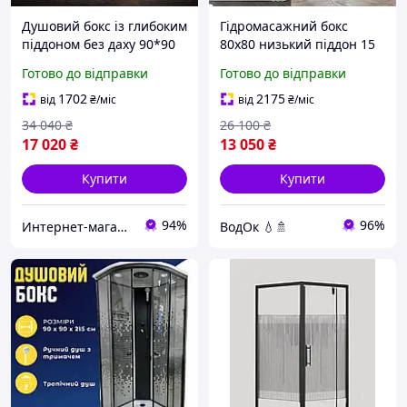
Душовий бокс із глибоким
Гідромасажний бокс
піддоном без даху 90*90
80х80 низький піддон 15
см Veronis BKV-1-06 скло
см тоноване скло Душові
Готово до відправки
Готово до відправки
прозоре
бокси 80 на 80 гідробокс
1702
2175
від
₴
/міс
від
₴
/міс
34 040
₴
26 100
₴
17 020
₴
13 050
₴
Купити
Купити
94%
96%
Интернет-магазин Строй Дом
ВодОк 💧🚿