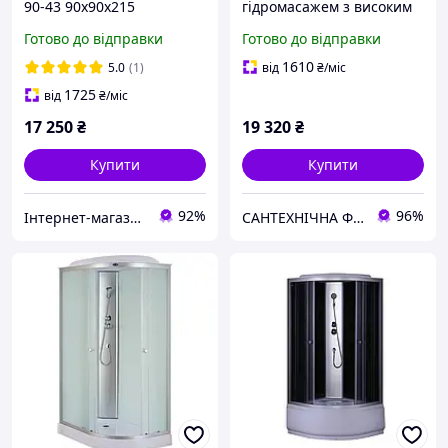
90-43 90х90х215
гідромасажем з високим
піддоном MIXXUS STRONG
Готово до відправки
Готово до відправки
SBH01-90x90x215-FB
SATIN матове скло 4мм
1610
5.0
(1)
від
₴
/міс
(MI6888)
1725
від
₴
/міс
17 250
₴
19 320
₴
Купити
Купити
92%
96%
Інтернет-магазин дверей, сантехніки та меблів «Хутко»
САНТЕХНІЧНА ФОРТЕЦЯ