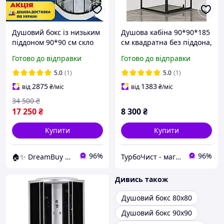
Душовий бокс із низьким
Душова кабіна 90*90*185
піддоном 90*90 см скло
см квадратна без піддона,
lines
скло прозоре з
Готово до відправки
Готово до відправки
візерунком 6 мм, чорний
профіль
5.0
(1)
5.0
(1)
2875
1383
від
₴
/міс
від
₴
/міс
34 500
₴
17 250
₴
8 300
₴
Купити
Купити
96%
96%
🏠✨ DreamBuy ✨🏠
ТурбоЧист - магазин сантехніки
Дивись також
Душовий бокс 80х80
Душовий бокс 90х90