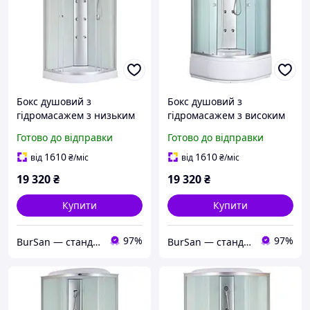
Бокс душовий з
Бокс душовий з
гідромасажем з низьким
гідромасажем з високим
піддоном MIXXUS STRONG
піддоном MIXXUS STRONG
Готово до відправки
Готово до відправки
SBH02-90x90x215-FB
SBH01-90x90x215-FB
SATIN матове скло 4мм
SATIN матове скло 4мм
1610
1610
від
₴
/міс
від
₴
/міс
(MI6890)
(MI6888)
19 320
₴
19 320
₴
Купити
Купити
97%
97%
BurSan — стандарт сучасної сантехніки
BurSan — стандарт сучасної сантехніки