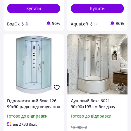
Купити
Купити
96%
96%
ВодОк 💧🚿
AquaLoft 💧✨
Гідромасажний бокс 126
Душовий бокс 6021
90x90 радіо підсвічування
90x90х195 см без даху
витяжка матове скло
душова кабіна із задніми
Готово до відправки
Готово до відправки
душова кабіна з низьким
стінками матове скло на
піддоном
глибокому піддоні
2733
від
₴
/міс
13 900
₴