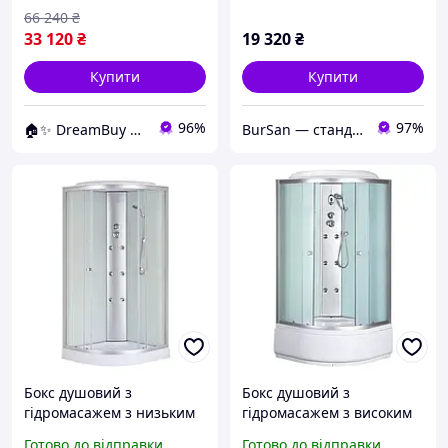
гідробокс
4мм (MI6891)
66 240
₴
33 120
₴
19 320
₴
Купити
Купити
96%
97%
🏠✨ DreamBuy ✨🏠
BurSan — стандарт сучасної сантехніки
Бокс душовий з
Бокс душовий з
гідромасажем з низьким
гідромасажем з високим
піддоном MIXXUS STRONG
піддоном MIXXUS STRONG
Готово до відправки
Готово до відправки