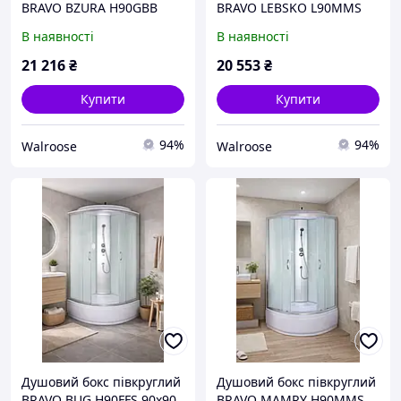
BRAVO BZURA H90GBB
BRAVO LEBSKO L90MMS
90x90 см, високий піддон
90x90 см, низький піддон
В наявності
В наявності
40 см, чорний профіль,
13 см, сатиновий
графітове скло, з
профіль, матове скло
21 216
₴
20 553
₴
гідромасажем
Купити
Купити
94%
94%
Walroose
Walroose
Душовий бокс півкруглий
Душовий бокс півкруглий
BRAVO BUG H90FFS 90x90
BRAVO MAMRY H90MMS