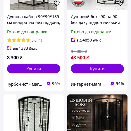
Душова кабіна 90*90*185
Душовий бокс 90 на 90
см квадратна без піддона,
без даху піддон низький
скло прозоре з
скло 6 мм європейська
Готово до відправки
Готово до відправки
візерунком 6 мм, чорний
душова кабіна чорний
профіль
профіль
4850
5.0
(1)
від
₴
/міс
1383
від
₴
/міс
97 000
₴
8 300
₴
48 500
₴
Купити
Купити
96%
94%
ТурбоЧист - магазин сантехніки
Интернет-магазин Строй Дом