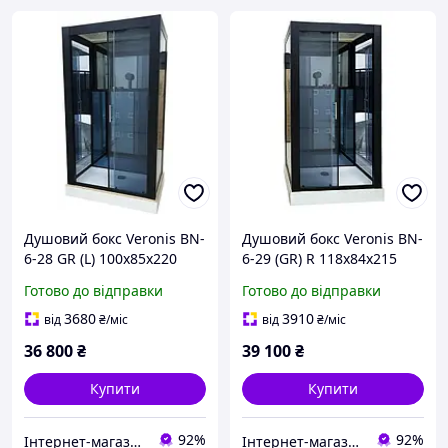
Душовий бокс Veronis BN-
Душовий бокс Veronis BN-
6-28 GR (L) 100х85х220
6-29 (GR) R 118х84х215
Готово до відправки
Готово до відправки
3680
3910
від
₴
/міс
від
₴
/міс
36 800
₴
39 100
₴
Купити
Купити
92%
92%
Інтернет-магазин дверей, сантехніки та меблів «Хутко»
Інтернет-магазин дверей, сантехніки та меблів «Хутко»