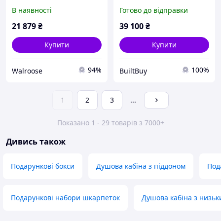
90x90 см, чорний
В наявності
Готово до відправки
профіль, графітове скло, з
гідромасажем
21 879
₴
39 100
₴
Купити
Купити
94%
100%
Walroose
BuiltBuy
1
2
3
...
Показано 1 - 29 товарів з 7000+
Дивись також
Подарункові бокси
Душова кабіна з піддоном
Под
Подарункові набори шкарпеток
Душова кабіна з низьк