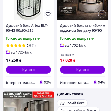
Душовий бокс Artex BLT-
Душовий бокс із глибоким
90-43 90х90х215
піддоном без даху 90*90
см Veronis BKV-1-06 скло
Готово до відправки
Готово до відправки
прозоре
1702
5.0
(1)
від
₴
/міс
1725
від
₴
/міс
34 040
₴
17 250
₴
17 020
₴
Купити
Купити
92%
94%
Інтернет-магазин дверей, сантехніки та меблів «Хутко»
Интернет-магазин Строй Дом
Дивись також
Душовий бокс
Душові кабіни, бокси