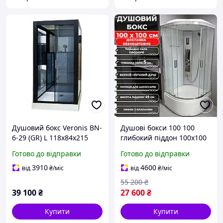
Душовий бокс Veronis BN-
Душові бокси 100 100
6-29 (GR) L 118х84х215
глибокий піддон 100х100
напівкруглий, хром
Готово до відправки
Готово до відправки
профіль, прозоре скло,
високий піддон 49 см
3910
4600
від
₴
/міс
від
₴
/міс
Італія
55 200
₴
39 100
₴
27 600
₴
Купити
Купити