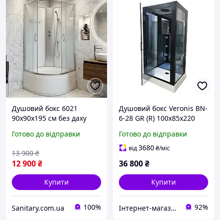
Душовий бокс 6021
Душовий бокс Veronis BN-
90x90х195 см без даху
6-28 GR (R) 100х85х220
душова кабіна із задніми
Готово до відправки
Готово до відправки
стінками матове скло на
глибокому піддоні
3680
від
₴
/міс
13 900
₴
12 900
₴
36 800
₴
Купити
Купити
100%
92%
Sanitary.com.ua
Інтернет-магазин дверей, сантехніки та меблів «Хутко»