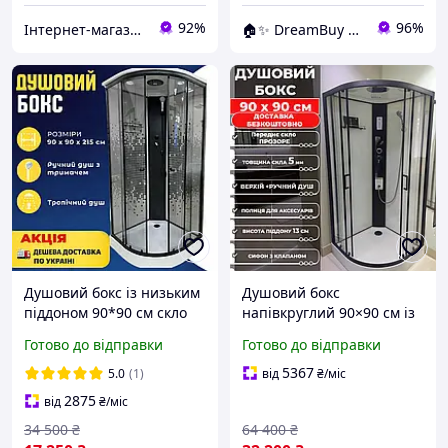
92%
96%
Інтернет-магазин дверей, сантехніки та меблів «Хутко»
🏠✨ DreamBuy ✨🏠
Душовий бокс із низьким
Душовий бокс
піддоном 90*90 см скло
напівкруглий 90×90 см із
lines
розсувними дверима та
Готово до відправки
Готово до відправки
низьким піддоном
Гідромасажна душова
5367
5.0
(1)
від
₴
/міс
кабіна 90 90
2875
від
₴
/міс
34 500
₴
64 400
₴