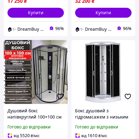
17 250
₴
32 200
₴
Купити
Купити
96%
96%
🏠✨ DreamBuy ✨🏠
🏠✨ DreamBuy ✨🏠
Душовий бокс
Бокс душовий з
напівкруглий 100×100 см
гідромасажем з низьким
із розсувними дверима та
піддоном MIXXUS STRONG
Готово до відправки
Готово до відправки
низьким піддоном
SBH02-90x90x215-GR
Гідромасажна кабіна
SATIN сіре тоноване скло
5520
1610
від
₴
/міс
від
₴
/міс