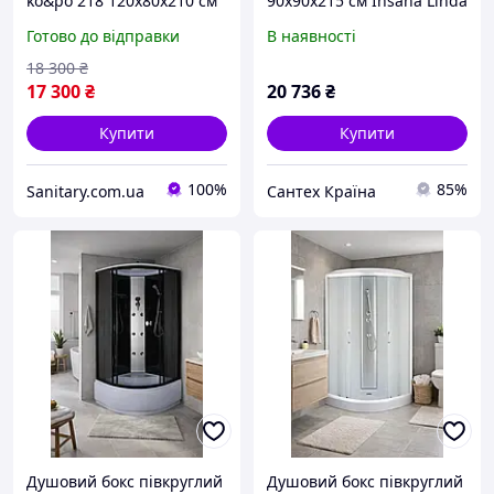
ko&po 218 120x80х210 см
90х90x215 см Insana Linda
правий душова кабіна з
багатогранний білий
Готово до відправки
В наявності
електронікою матове скло
низький піддон профіль
6 форсунок з піддоном
чорний скло прозоре 4мм
18 300
₴
розсувний
17 300
₴
20 736
₴
Купити
Купити
100%
85%
Sanitary.com.ua
Сантех Країна
Душовий бокс півкруглий
Душовий бокс півкруглий