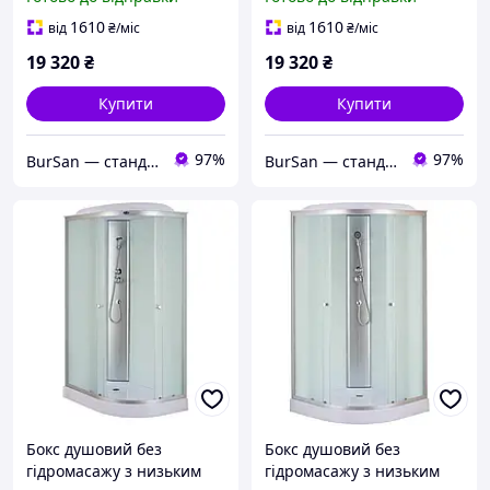
SBH02-90x90x215-FB
SBH01-90x90x215-FB
SATIN матове скло 4мм
SATIN матове скло 4мм
1610
1610
від
₴
/міс
від
₴
/міс
(MI6890)
(MI6888)
19 320
₴
19 320
₴
Купити
Купити
97%
97%
BurSan — стандарт сучасної сантехніки
BurSan — стандарт сучасної сантехніки
Бокс душовий без
Бокс душовий без
гідромасажу з низьким
гідромасажу з низьким