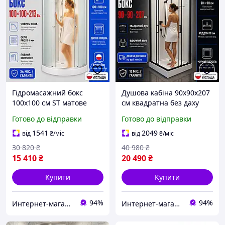
Гідромасажний бокс
Душова кабіна 90x90x207
100х100 см ST матове
см квадратна без даху
скло 4 мм душовий бокс із
чорний профіль із
Готово до відправки
Готово до відправки
низьким бортом сатин
низьким піддоном
профіль Польща
душовий бокс прозоре
1541
2049
від
₴
/міс
від
₴
/міс
скло 5 мм
30 820
₴
40 980
₴
15 410
₴
20 490
₴
Купити
Купити
94%
94%
Интернет-магазин Строй Дом
Интернет-магазин Строй Дом