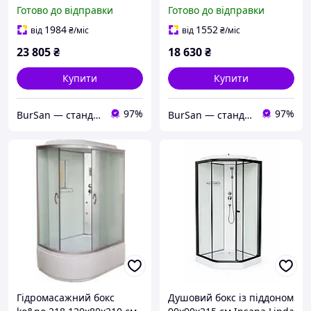
піддоном MIXXUS WAVE
піддоном MIXXUS STRONG
Готово до відправки
Готово до відправки
SB02-120x80x215-L-FB
SB02-90x90x215-FB SATIN
SATIN матове скло 4мм
матове скло 4мм (MI6886)
1984
1552
від
₴
/міс
від
₴
/міс
(MI6892)
23 805
₴
18 630
₴
Купити
Купити
97%
97%
BurSan — стандарт сучасної сантехніки
BurSan — стандарт сучасної сантехніки
Гідромасажний бокс
Душовий бокс із піддоном