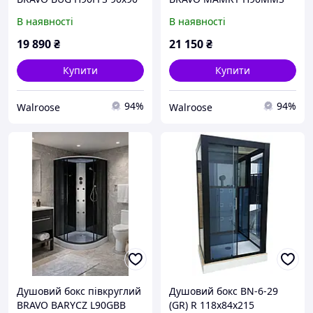
см, високий піддон 40 см,
90x90 см, високий піддон
В наявності
В наявності
сатиновий профіль,
45 см, сатиновий
матове скло
профіль, матове скло
19 890
₴
21 150
₴
Купити
Купити
94%
94%
Walroose
Walroose
Душовий бокс півкруглий
Душовий бокс BN-6-29
BRAVO BARYCZ L90GBB
(GR) R 118х84х215