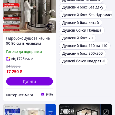
Душовий бокс без даху
Душовий бокс без гідромаса
Душовий бокс китай
Душові бокси Польща
Душовий бокс 70
Гідробокс душова кабіна
90 90 см із низьким
Душовий бокс 110 на 110
піддоном Душовий бокс
Готово до відправки
Душовий бокс 800х800
чорний профіль
1725
від
₴
/міс
Душові бокси квадратні
34 500
₴
17 250
₴
Купити
94%
Интернет-магазин Строй Дом