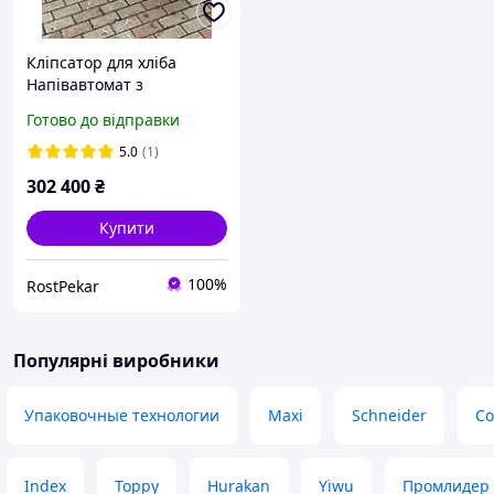
Кліпсатор для хліба
Напівавтомат з
Німеччини
Готово до відправки
5.0
(1)
302 400
₴
Купити
100%
RostPekar
Популярні виробники
Упаковочные технологии
Maxi
Schneider
Со
Index
Toppy
Hurakan
Yiwu
Промлидер