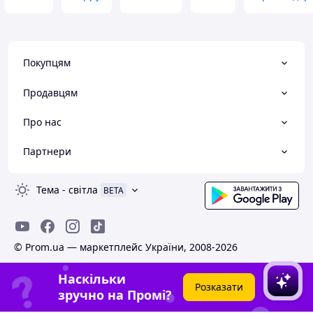
Покупцям
Продавцям
Про нас
Партнери
Тема
-
світла
BETA
© Prom.ua — маркетплейс України, 2008-2026
Наскільки
Розказати
зручно на Промі?